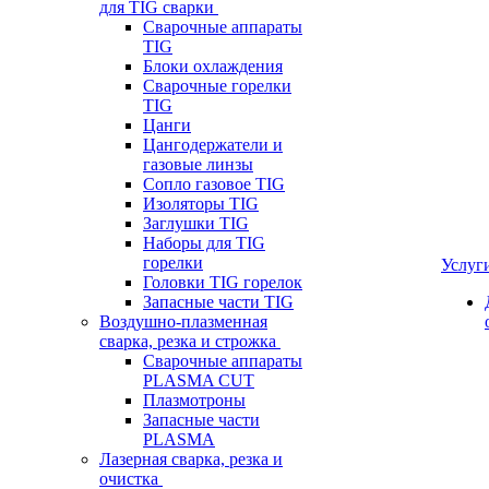
для TIG сварки
Сварочные аппараты
TIG
Блоки охлаждения
Сварочные горелки
TIG
Цанги
Цангодержатели и
газовые линзы
Сопло газовое TIG
Изоляторы TIG
Заглушки TIG
Наборы для TIG
горелки
Услуг
Головки TIG горелок
Запасные части TIG
Воздушно-плазменная
сварка, резка и строжка
Сварочные аппараты
PLASMA CUT
Плазмотроны
Запасные части
PLASMA
Лазерная сварка, резка и
очистка