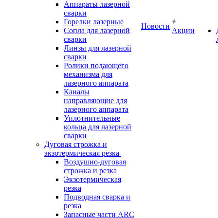
Аппараты лазерной
сварки
Горелки лазерные
Новости
Сопла для лазерной
Акции
сварки
Линзы для лазерной
сварки
Ролики подающего
механизма для
лазерного аппарата
Каналы
направляющие для
лазерного аппарата
Уплотнительные
кольца для лазерной
сварки
Дуговая строжка и
экзотермическая резка
Воздушно-дуговая
строжка и резка
Экзотермическая
резка
Подводная сварка и
резка
Запасные части ARC