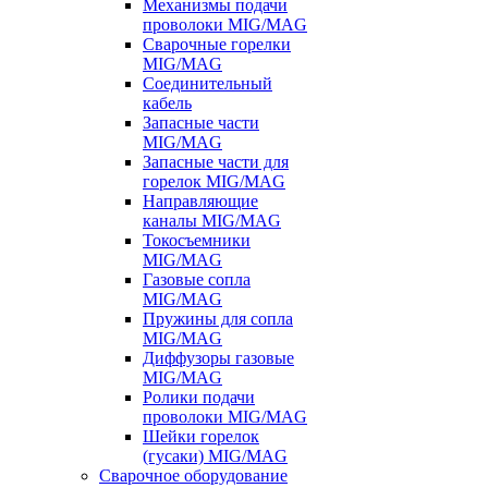
Механизмы подачи
проволоки MIG/MAG
Сварочные горелки
MIG/MAG
Соединительный
кабель
Запасные части
MIG/MAG
Запасные части для
горелок MIG/MAG
Направляющие
каналы MIG/MAG
Токосъемники
MIG/MAG
Газовые сопла
MIG/MAG
Пружины для сопла
MIG/MAG
Диффузоры газовые
MIG/MAG
Ролики подачи
проволоки MIG/MAG
Шейки горелок
(гусаки) MIG/MAG
Сварочное оборудование