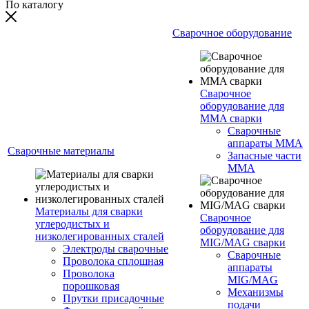
По каталогу
Сварочное оборудование
Сварочное
оборудование для
MMA сварки
Сварочные
аппараты MMA
Сварочные материалы
Запасные части
MMA
Материалы для сварки
Сварочное
углеродистых и
оборудование для
низколегированных сталей
MIG/MAG сварки
Электроды сварочные
Сварочные
Проволока сплошная
аппараты
Проволока
MIG/MAG
порошковая
Механизмы
Прутки присадочные
подачи