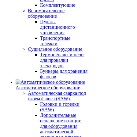
Комплектующие
Вспомогательное
оборудование
Пульты
дистанционного
управления
Транспортные
тележки
Сушильное оборудование
Термопеналы и печи
для прокалки
электродов
Бункеры для хранения
флюсов
Автоматическое оборудование
Автоматическая сварка под
слоем флюса (SAW)
Головки и горелки
(SAW)
Дополнительные
оснащение и опции
для оборудования
автоматической