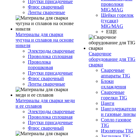
Прутки присадочные
проволоки
Флюс сварочный
MIG/MAG
Ленты сварочные
Шейки горелок
(гусаки)
MIG/MAG
+ ЕЩЕ
Материалы для сварки
чугуна и сплавов на основе
никеля
Электроды сварочные
Сварочное
Проволока сплошная
оборудование для TIG
Проволока
сварки
порошковая
Сварочные
Прутки присадочные
аппараты TIG
Флюс сварочный
Блоки
Ленты сварочные
охлаждения
Сварочные
горелки TIG
Материалы для сварки меди
Цанги
и ее сплавов
Цангодержатели
Электроды сварочные
и газовые линзы
Проволока сплошная
Сопло газовое
Прутки присадочные
TIG
Флюс сварочный
Изоляторы TIG
Заглушки TIG