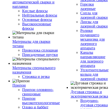
автоматической сварки и
Горелки
наплавки
лазерные
Кислые флюсы
Сопла для
Нейтральные флюсы
лазерной сварки
Основные флюсы
Линзы для
Высокоосновные
лазерной сварки
флюсы
Ролики
подающего
механизма для
Материалы для сварки
лазерного
титана
аппарата
Проволока сплошная
Каналы
Присадочные прутки
направляющие
для лазерного
аппарата
Материалы специального
Уплотнительные
назначения
кольца для
Строжка и резка
лазерной сварки
Припои
Припои оловянно-
Дуговая строжка и
свинцовые
экзотермическая резка
Припои
Воздушно-
высокотехнологичные
дуговая строжка
Олово и баббит