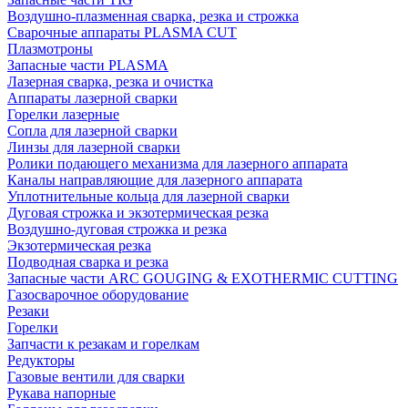
Воздушно-плазменная сварка, резка и строжка
Сварочные аппараты PLASMA CUT
Плазмотроны
Запасные части PLASMA
Лазерная сварка, резка и очистка
Аппараты лазерной сварки
Горелки лазерные
Сопла для лазерной сварки
Линзы для лазерной сварки
Ролики подающего механизма для лазерного аппарата
Каналы направляющие для лазерного аппарата
Уплотнительные кольца для лазерной сварки
Дуговая строжка и экзотермическая резка
Воздушно-дуговая строжка и резка
Экзотермическая резка
Подводная сварка и резка
Запасные части ARC GOUGING & EXOTHERMIC CUTTING
Газосварочное оборудование
Резаки
Горелки
Запчасти к резакам и горелкам
Редукторы
Газовые вентили для сварки
Рукава напорные