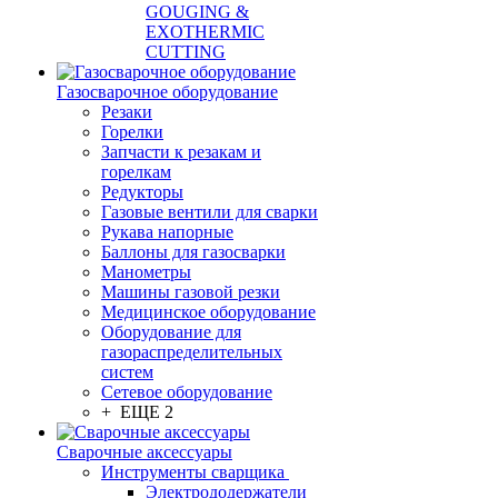
GOUGING &
EXOTHERMIC
CUTTING
Газосварочное оборудование
Резаки
Горелки
Запчасти к резакам и
горелкам
Редукторы
Газовые вентили для сварки
Рукава напорные
Баллоны для газосварки
Манометры
Машины газовой резки
Медицинское оборудование
Оборудование для
газораспределительных
систем
Сетевое оборудование
+ ЕЩЕ 2
Сварочные аксессуары
Инструменты сварщика
Электрододержатели