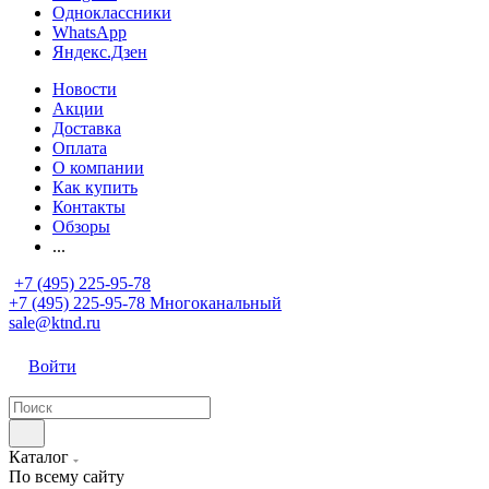
Одноклассники
WhatsApp
Яндекс.Дзен
Новости
Акции
Доставка
Оплата
О компании
Как купить
Контакты
Обзоры
...
+7 (495) 225-95-78
+7 (495) 225-95-78
Многоканальный
sale@ktnd.ru
Войти
Каталог
По всему сайту