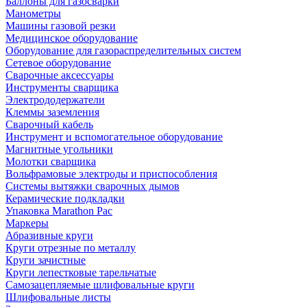
Баллоны для газосварки
Манометры
Машины газовой резки
Медицинское оборудование
Оборудование для газораспределительных систем
Сетевое оборудование
Сварочные аксессуары
Инструменты сварщика
Электрододержатели
Клеммы заземления
Сварочный кабель
Инструмент и вспомогательное оборудование
Магнитные угольники
Молотки сварщика
Вольфрамовые электроды и приспособления
Системы вытяжки сварочных дымов
Керамические подкладки
Упаковка Marathon Pac
Маркеры
Абразивные круги
Круги отрезные по металлу
Круги зачистные
Круги лепестковые тарельчатые
Самозацепляемые шлифовальные круги
Шлифовальные листы