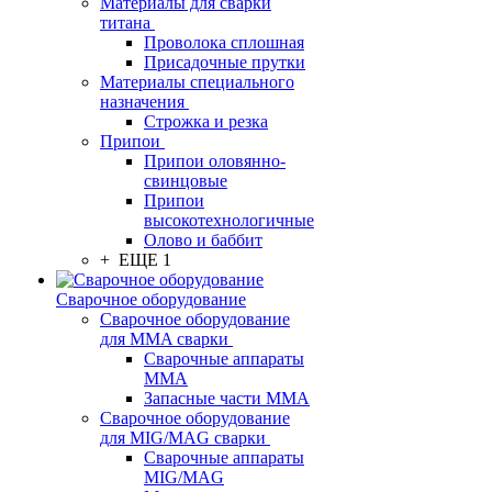
Материалы для сварки
титана
Проволока сплошная
Присадочные прутки
Материалы специального
назначения
Строжка и резка
Припои
Припои оловянно-
свинцовые
Припои
высокотехнологичные
Олово и баббит
+ ЕЩЕ 1
Сварочное оборудование
Сварочное оборудование
для MMA сварки
Сварочные аппараты
MMA
Запасные части MMA
Сварочное оборудование
для MIG/MAG сварки
Сварочные аппараты
MIG/MAG