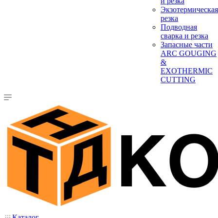
и резка
Экзотермическая
резка
Подводная
сварка и резка
Запасные части
ARC GOUGING
&
EXOTHERMIC
CUTTING
Каталог