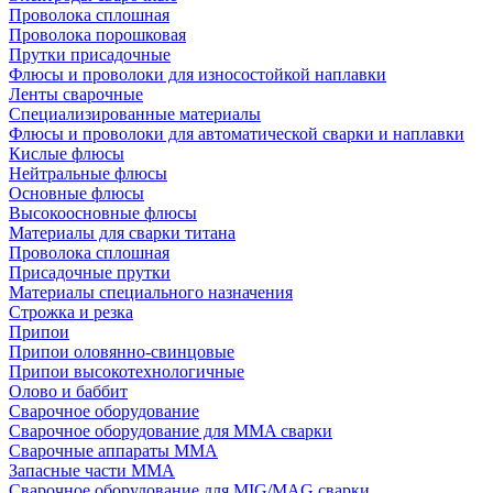
Проволока сплошная
Проволока порошковая
Прутки присадочные
Флюсы и проволоки для износостойкой наплавки
Ленты сварочные
Специализированные материалы
Флюсы и проволоки для автоматической сварки и наплавки
Кислые флюсы
Нейтральные флюсы
Основные флюсы
Высокоосновные флюсы
Материалы для сварки титана
Проволока сплошная
Присадочные прутки
Материалы специального назначения
Строжка и резка
Припои
Припои оловянно-свинцовые
Припои высокотехнологичные
Олово и баббит
Сварочное оборудование
Сварочное оборудование для MMA сварки
Сварочные аппараты MMA
Запасные части MMA
Сварочное оборудование для MIG/MAG сварки