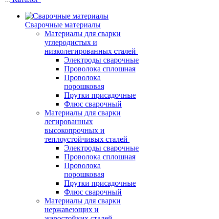
Сварочные материалы
Материалы для сварки
углеродистых и
низколегированных сталей
Электроды сварочные
Проволока сплошная
Проволока
порошковая
Прутки присадочные
Флюс сварочный
Материалы для сварки
легированных
высокопрочных и
теплоустойчивых сталей
Электроды сварочные
Проволока сплошная
Проволока
порошковая
Прутки присадочные
Флюс сварочный
Материалы для сварки
нержавеющих и
жаростойких сталей