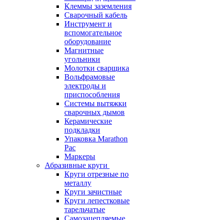
Клеммы заземления
Сварочный кабель
Инструмент и
вспомогательное
оборудование
Магнитные
угольники
Молотки сварщика
Вольфрамовые
электроды и
приспособления
Системы вытяжки
сварочных дымов
Керамические
подкладки
Упаковка Marathon
Pac
Маркеры
Абразивные круги
Круги отрезные по
металлу
Круги зачистные
Круги лепестковые
тарельчатые
Самозацепляемые