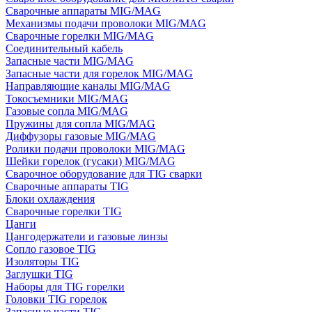
Сварочные аппараты MIG/MAG
Механизмы подачи проволоки MIG/MAG
Сварочные горелки MIG/MAG
Соединительный кабель
Запасные части MIG/MAG
Запасные части для горелок MIG/MAG
Направляющие каналы MIG/MAG
Токосъемники MIG/MAG
Газовые сопла MIG/MAG
Пружины для сопла MIG/MAG
Диффузоры газовые MIG/MAG
Ролики подачи проволоки MIG/MAG
Шейки горелок (гусаки) MIG/MAG
Сварочное оборудование для TIG сварки
Сварочные аппараты TIG
Блоки охлаждения
Сварочные горелки TIG
Цанги
Цангодержатели и газовые линзы
Сопло газовое TIG
Изоляторы TIG
Заглушки TIG
Наборы для TIG горелки
Головки TIG горелок
Запасные части TIG