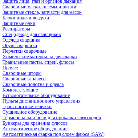
Защита лица, глаз и органов дыхания
Сварочные маски, шлемы и щитки
Защитные стекла, запчасти для масок
Блоки подачи воздуха
Защитные очки
Респираторы
Спецодежда для сварщиков
Одежда сварщика
Обувь сварщика
Перчатки сварочные
Химические материалы для сварки
Травильные пасты, спреи, флюсы
Прочее
Сварочные шторы
Сварочные занавесы
Сварочные полотна и одеяла
Комплектующие
Вспомогательное оборудование
Пульты дистанционного управления
Транспортные тележки
Сушильное оборудование
Термопеналы и печи для прокалки электродов
Бункеры для хранения флюсов
Автоматическое оборудование
Автоматическая сварка под слоем флюса (SAW)