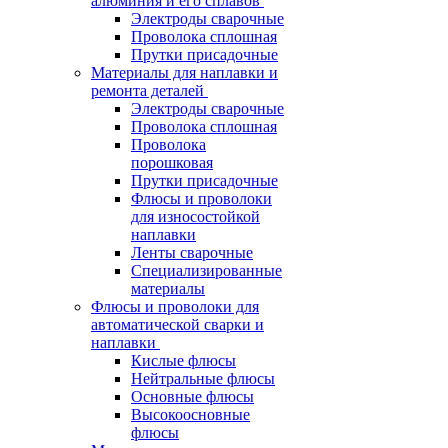
алюминия и его сплавов
Электроды сварочные
Проволока сплошная
Прутки присадочные
Материалы для наплавки и
ремонта деталей
Электроды сварочные
Проволока сплошная
Проволока
порошковая
Прутки присадочные
Флюсы и проволоки
для износостойкой
наплавки
Ленты сварочные
Специализированные
материалы
Флюсы и проволоки для
автоматической сварки и
наплавки
Кислые флюсы
Нейтральные флюсы
Основные флюсы
Высокоосновные
флюсы