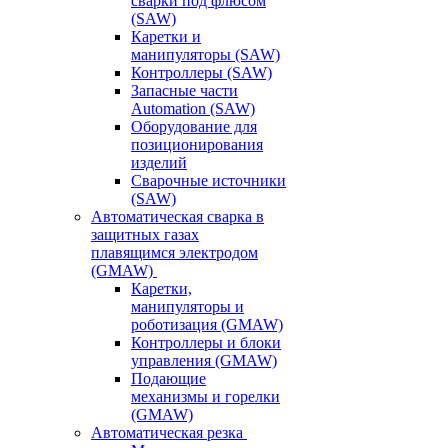
сварки под флюсом
(SAW)
Каретки и
манипуляторы (SAW)
Контроллеры (SAW)
Запасные части
Automation (SAW)
Оборудование для
позиционирования
изделий
Сварочные источники
(SAW)
Автоматическая сварка в
защитных газах
плавящимся электродом
(GMAW)
Каретки,
манипуляторы и
роботизация (GMAW)
Контроллеры и блоки
управления (GMAW)
Подающие
механизмы и горелки
(GMAW)
Автоматическая резка