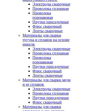
Электроды сварочные
Проволока сплошная
Проволока
порошковая
Прутки присадочные
Флюс сварочный
Ленты сварочные
Материалы для сварки
чугуна и сплавов на основе
никеля
Электроды сварочные
Проволока сплошная
Проволока
порошковая
Прутки присадочные
Флюс сварочный
Ленты сварочные
Материалы для сварки меди
и ее сплавов
Электроды сварочные
Проволока сплошная
Прутки присадочные
Флюс сварочный
Материалы для сварки