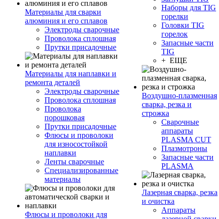
Наборы для TIG
Материалы для сварки
горелки
алюминия и его сплавов
Головки TIG
Электроды сварочные
горелок
Проволока сплошная
Запасные части
Прутки присадочные
TIG
+ ЕЩЕ
Материалы для наплавки и
ремонта деталей
Электроды сварочные
Воздушно-плазменная
Проволока сплошная
сварка, резка и
Проволока
строжка
порошковая
Сварочные
Прутки присадочные
аппараты
Флюсы и проволоки
PLASMA CUT
для износостойкой
Плазмотроны
наплавки
Запасные части
Ленты сварочные
PLASMA
Специализированные
материалы
Лазерная сварка, резка
и очистка
Аппараты
Флюсы и проволоки для
лазерной сварки