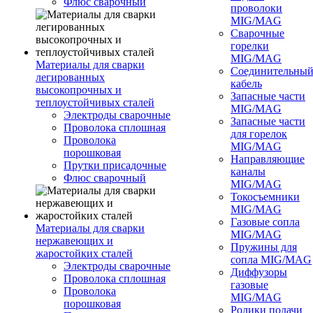
Флюс сварочный
проволоки
MIG/MAG
Сварочные
горелки
MIG/MAG
Материалы для сварки
Соединительны
легированных
кабель
высокопрочных и
Запасные части
теплоустойчивых сталей
MIG/MAG
Электроды сварочные
Запасные части
Проволока сплошная
для горелок
Проволока
MIG/MAG
порошковая
Направляющие
Прутки присадочные
каналы
Флюс сварочный
MIG/MAG
Токосъемники
MIG/MAG
Газовые сопла
Материалы для сварки
MIG/MAG
нержавеющих и
Пружины для
жаростойких сталей
сопла MIG/MAG
Электроды сварочные
Диффузоры
Проволока сплошная
газовые
Проволока
MIG/MAG
порошковая
Ролики подачи