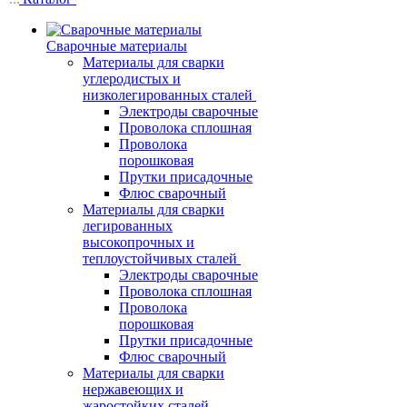
Сварочные материалы
Материалы для сварки
углеродистых и
низколегированных сталей
Электроды сварочные
Проволока сплошная
Проволока
порошковая
Прутки присадочные
Флюс сварочный
Материалы для сварки
легированных
высокопрочных и
теплоустойчивых сталей
Электроды сварочные
Проволока сплошная
Проволока
порошковая
Прутки присадочные
Флюс сварочный
Материалы для сварки
нержавеющих и
жаростойких сталей