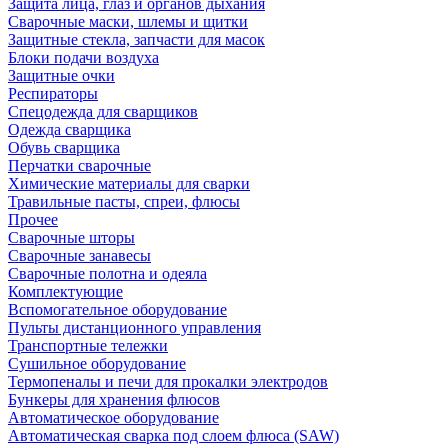
Защита лица, глаз и органов дыхания
Сварочные маски, шлемы и щитки
Защитные стекла, запчасти для масок
Блоки подачи воздуха
Защитные очки
Респираторы
Спецодежда для сварщиков
Одежда сварщика
Обувь сварщика
Перчатки сварочные
Химические материалы для сварки
Травильные пасты, спреи, флюсы
Прочее
Сварочные шторы
Сварочные занавесы
Сварочные полотна и одеяла
Комплектующие
Вспомогательное оборудование
Пульты дистанционного управления
Транспортные тележки
Сушильное оборудование
Термопеналы и печи для прокалки электродов
Бункеры для хранения флюсов
Автоматическое оборудование
Автоматическая сварка под слоем флюса (SAW)