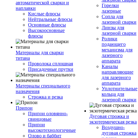
автоматической сварки и
Горелки
наплавки
лазерные
Кислые флюсы
Сопла для
Нейтральные флюсы
лазерной сварки
Основные флюсы
Линзы для
Высокоосновные
лазерной сварки
флюсы
Ролики
подающего
механизма для
Материалы для сварки
лазерного
титана
аппарата
Проволока сплошная
Каналы
Присадочные прутки
направляющие
для лазерного
аппарата
Материалы специального
Уплотнительные
назначения
кольца для
Строжка и резка
лазерной сварки
Припои
Припои оловянно-
Дуговая строжка и
свинцовые
экзотермическая резка
Припои
Воздушно-
высокотехнологичные
дуговая строжка
Олово и баббит