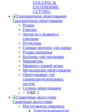
GOUGING &
EXOTHERMIC
CUTTING
Газосварочное оборудование
Резаки
Горелки
Запчасти к резакам и
горелкам
Редукторы
Газовые вентили для сварки
Рукава напорные
Баллоны для газосварки
Манометры
Машины газовой резки
Медицинское оборудование
Оборудование для
газораспределительных
систем
Сетевое оборудование
+ ЕЩЕ 2
Сварочные аксессуары
Инструменты сварщика
Электрододержатели