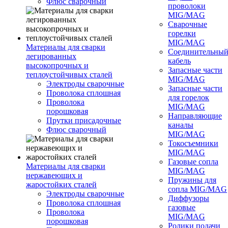
Флюс сварочный
проволоки
MIG/MAG
Сварочные
горелки
MIG/MAG
Материалы для сварки
Соединительны
легированных
кабель
высокопрочных и
Запасные части
теплоустойчивых сталей
MIG/MAG
Электроды сварочные
Запасные части
Проволока сплошная
для горелок
Проволока
MIG/MAG
порошковая
Направляющие
Прутки присадочные
каналы
Флюс сварочный
MIG/MAG
Токосъемники
MIG/MAG
Газовые сопла
Материалы для сварки
MIG/MAG
нержавеющих и
Пружины для
жаростойких сталей
сопла MIG/MAG
Электроды сварочные
Диффузоры
Проволока сплошная
газовые
Проволока
MIG/MAG
порошковая
Ролики подачи