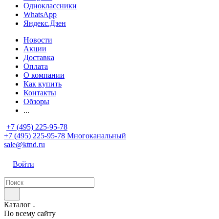
Одноклассники
WhatsApp
Яндекс.Дзен
Новости
Акции
Доставка
Оплата
О компании
Как купить
Контакты
Обзоры
...
+7 (495) 225-95-78
+7 (495) 225-95-78
Многоканальный
sale@ktnd.ru
Войти
Каталог
По всему сайту