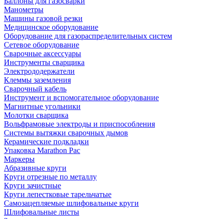
Баллоны для газосварки
Манометры
Машины газовой резки
Медицинское оборудование
Оборудование для газораспределительных систем
Сетевое оборудование
Сварочные аксессуары
Инструменты сварщика
Электрододержатели
Клеммы заземления
Сварочный кабель
Инструмент и вспомогательное оборудование
Магнитные угольники
Молотки сварщика
Вольфрамовые электроды и приспособления
Системы вытяжки сварочных дымов
Керамические подкладки
Упаковка Marathon Pac
Маркеры
Абразивные круги
Круги отрезные по металлу
Круги зачистные
Круги лепестковые тарельчатые
Самозацепляемые шлифовальные круги
Шлифовальные листы