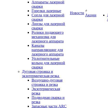
Аппараты лазерной
сварки
Горелки лазерные
Новости
Сопла для лазерной
Акции
сварки
Линзы для лазерной
сварки
Ролики подающего
механизма для
лазерного аппарата
Каналы
направляющие для
лазерного аппарата
Уплотнительные
кольца для лазерной
сварки
Дуговая строжка и
экзотермическая резка
Воздушно-дуговая
строжка и резка
Экзотермическая
резка
Подводная сварка и
резка
Запасные части ARC