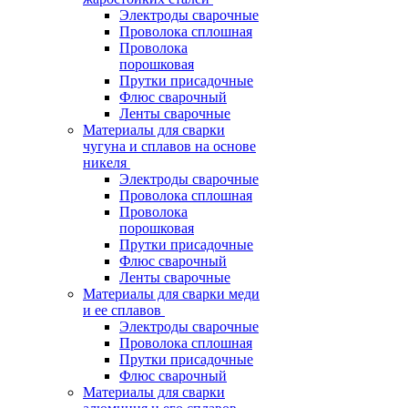
Электроды сварочные
Проволока сплошная
Проволока
порошковая
Прутки присадочные
Флюс сварочный
Ленты сварочные
Материалы для сварки
чугуна и сплавов на основе
никеля
Электроды сварочные
Проволока сплошная
Проволока
порошковая
Прутки присадочные
Флюс сварочный
Ленты сварочные
Материалы для сварки меди
и ее сплавов
Электроды сварочные
Проволока сплошная
Прутки присадочные
Флюс сварочный
Материалы для сварки