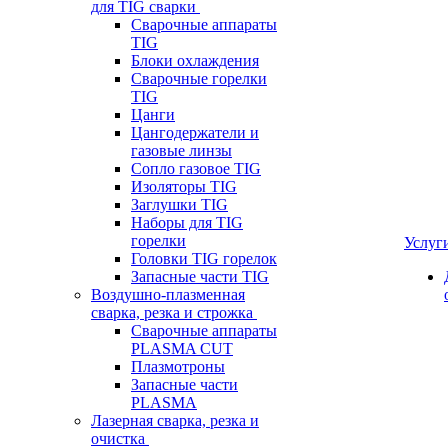
для TIG сварки
Сварочные аппараты
TIG
Блоки охлаждения
Сварочные горелки
TIG
Цанги
Цангодержатели и
газовые линзы
Сопло газовое TIG
Изоляторы TIG
Заглушки TIG
Наборы для TIG
горелки
Услуг
Головки TIG горелок
Запасные части TIG
Воздушно-плазменная
сварка, резка и строжка
Сварочные аппараты
PLASMA CUT
Плазмотроны
Запасные части
PLASMA
Лазерная сварка, резка и
очистка