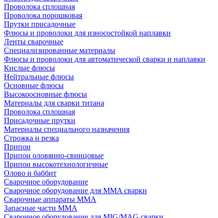
Проволока сплошная
Проволока порошковая
Прутки присадочные
Флюсы и проволоки для износостойкой наплавки
Ленты сварочные
Специализированные материалы
Флюсы и проволоки для автоматической сварки и наплавки
Кислые флюсы
Нейтральные флюсы
Основные флюсы
Высокоосновные флюсы
Материалы для сварки титана
Проволока сплошная
Присадочные прутки
Материалы специального назначения
Строжка и резка
Припои
Припои оловянно-свинцовые
Припои высокотехнологичные
Олово и баббит
Сварочное оборудование
Сварочное оборудование для MMA сварки
Сварочные аппараты MMA
Запасные части MMA
Сварочное оборудование для MIG/MAG сварки