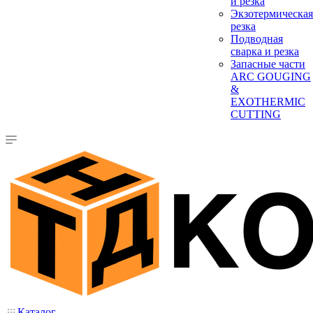
и резка
Экзотермическая
резка
Подводная
сварка и резка
Запасные части
ARC GOUGING
&
EXOTHERMIC
CUTTING
Каталог