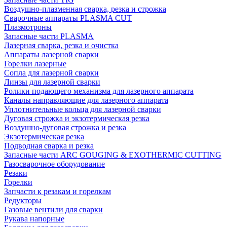
Воздушно-плазменная сварка, резка и строжка
Сварочные аппараты PLASMA CUT
Плазмотроны
Запасные части PLASMA
Лазерная сварка, резка и очистка
Аппараты лазерной сварки
Горелки лазерные
Сопла для лазерной сварки
Линзы для лазерной сварки
Ролики подающего механизма для лазерного аппарата
Каналы направляющие для лазерного аппарата
Уплотнительные кольца для лазерной сварки
Дуговая строжка и экзотермическая резка
Воздушно-дуговая строжка и резка
Экзотермическая резка
Подводная сварка и резка
Запасные части ARC GOUGING & EXOTHERMIC CUTTING
Газосварочное оборудование
Резаки
Горелки
Запчасти к резакам и горелкам
Редукторы
Газовые вентили для сварки
Рукава напорные