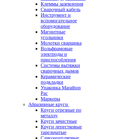
Клеммы заземления
Сварочный кабель
Инструмент и
вспомогательное
оборудование
Магнитные
угольники
Молотки сварщика
Вольфрамовые
электроды и
приспособления
Системы вытяжки
сварочных дымов
Керамические
подкладки
Упаковка Marathon
Pac
Маркеры
Абразивные круги
Круги отрезные по
металлу
Круги зачистные
Круги лепестковые
тарельчатые
Самозацепляемые