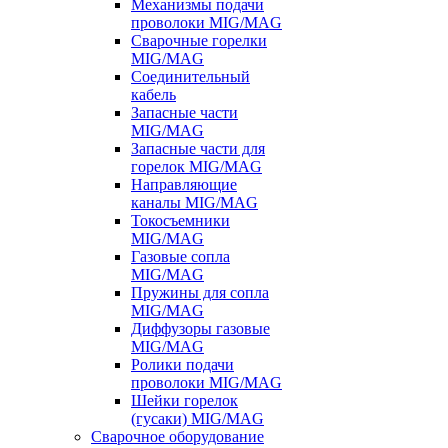
Механизмы подачи
проволоки MIG/MAG
Сварочные горелки
MIG/MAG
Соединительный
кабель
Запасные части
MIG/MAG
Запасные части для
горелок MIG/MAG
Направляющие
каналы MIG/MAG
Токосъемники
MIG/MAG
Газовые сопла
MIG/MAG
Пружины для сопла
MIG/MAG
Диффузоры газовые
MIG/MAG
Ролики подачи
проволоки MIG/MAG
Шейки горелок
(гусаки) MIG/MAG
Сварочное оборудование