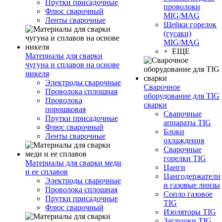
Прутки присадочные
проволоки
Флюс сварочный
MIG/MAG
Ленты сварочные
Шейки горелок
(гусаки)
MIG/MAG
+ ЕЩЕ
Материалы для сварки
чугуна и сплавов на основе
никеля
Электроды сварочные
Сварочное
Проволока сплошная
оборудование для TIG
Проволока
сварки
порошковая
Сварочные
Прутки присадочные
аппараты TIG
Флюс сварочный
Блоки
Ленты сварочные
охлаждения
Сварочные
горелки TIG
Материалы для сварки меди
Цанги
и ее сплавов
Цангодержатели
Электроды сварочные
и газовые линзы
Проволока сплошная
Сопло газовое
Прутки присадочные
TIG
Флюс сварочный
Изоляторы TIG
Заглушки TIG