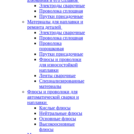
алюминия и его сплавов
Электроды сварочные
Проволока сплошная
Прутки присадочные
Материалы для наплавки и
ремонта деталей
Электроды сварочные
Проволока сплошная
Проволока
порошковая
Прутки присадочные
Флюсы и проволоки
для износостойкой
наплавки
Ленты сварочные
Специализированные
материалы
Флюсы и проволоки для
автоматической сварки и
наплавки
Кислые флюсы
Нейтральные флюсы
Основные флюсы
Высокоосновные
флюсы