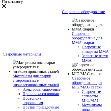
По каталогу
Сварочное оборудование
Сварочное
оборудование для
MMA сварки
Сварочные
аппараты MMA
Сварочные материалы
Запасные части
MMA
Материалы для сварки
Сварочное
углеродистых и
оборудование для
низколегированных сталей
MIG/MAG сварки
Электроды сварочные
Сварочные
Проволока сплошная
аппараты
Проволока
MIG/MAG
порошковая
Механизмы
Прутки присадочные
подачи