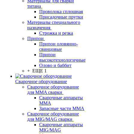
Материалы для сварки
титана
Проволока сплошная
Присадочные прутки
Материалы специального
назначения
Строжка и резка
Припои
Припои оловянно-
свинцовые
Припои
высокотехнологичные
Олово и баббит
+ ЕЩЕ 1
Сварочное оборудование
Сварочное оборудование
для MMA сварки
Сварочные аппараты
MMA
Запасные части MMA
Сварочное оборудование
для MIG/MAG сварки
Сварочные аппараты
MIG/MAG