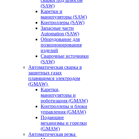
сварки под флюсом
(SAW)
Каретки и
манипуляторы (SAW)
Контроллеры (SAW)
Запасные части
Automation (SAW)
Оборудование для
позиционирования
изделий
Сварочные источники
(SAW)
Автоматическая сварка в
защитных газах
плавящимся электродом
(GMAW)
Каретки,
манипуляторы и
роботизация (GMAW)
Контроллеры и блоки
управления (GMAW)
Подающие
механизмы и горелки
(GMAW)
Автоматическая резка