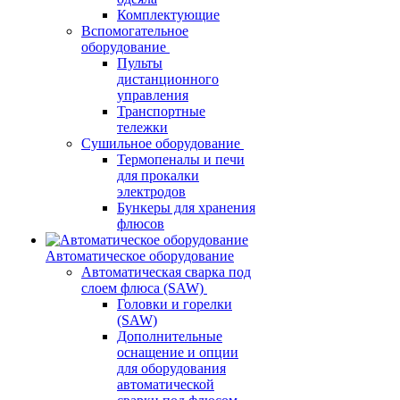
Комплектующие
Вспомогательное
оборудование
Пульты
дистанционного
управления
Транспортные
тележки
Сушильное оборудование
Термопеналы и печи
для прокалки
электродов
Бункеры для хранения
флюсов
Автоматическое оборудование
Автоматическая сварка под
слоем флюса (SAW)
Головки и горелки
(SAW)
Дополнительные
оснащение и опции
для оборудования
автоматической