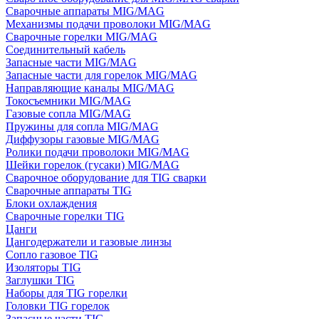
Сварочные аппараты MIG/MAG
Механизмы подачи проволоки MIG/MAG
Сварочные горелки MIG/MAG
Соединительный кабель
Запасные части MIG/MAG
Запасные части для горелок MIG/MAG
Направляющие каналы MIG/MAG
Токосъемники MIG/MAG
Газовые сопла MIG/MAG
Пружины для сопла MIG/MAG
Диффузоры газовые MIG/MAG
Ролики подачи проволоки MIG/MAG
Шейки горелок (гусаки) MIG/MAG
Сварочное оборудование для TIG сварки
Сварочные аппараты TIG
Блоки охлаждения
Сварочные горелки TIG
Цанги
Цангодержатели и газовые линзы
Сопло газовое TIG
Изоляторы TIG
Заглушки TIG
Наборы для TIG горелки
Головки TIG горелок
Запасные части TIG