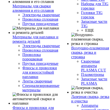
Наборы для TIG
Материалы для сварки
горелки
алюминия и его сплавов
Головки TIG
Электроды сварочные
горелок
Проволока сплошная
Запасные части
Прутки присадочные
TIG
+ ЕЩЕ
Материалы для наплавки и
ремонта деталей
Электроды сварочные
Воздушно-плазменная
Проволока сплошная
сварка, резка и
Проволока
строжка
порошковая
Сварочные
Прутки присадочные
аппараты
Флюсы и проволоки
PLASMA CUT
для износостойкой
Плазмотроны
наплавки
Запасные части
Ленты сварочные
PLASMA
Специализированные
материалы
Лазерная сварка, резка
и очистка
Аппараты
Флюсы и проволоки для
лазерной сварки