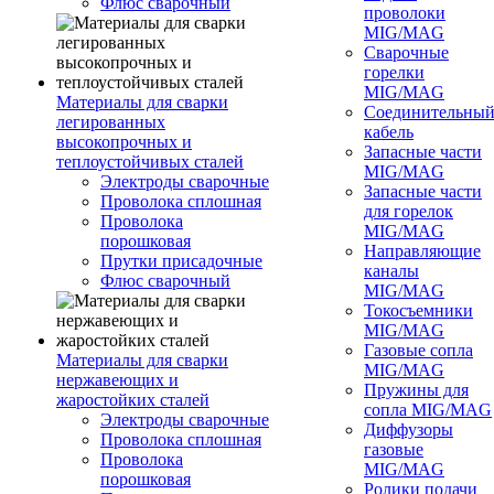
Флюс сварочный
проволоки
MIG/MAG
Сварочные
горелки
MIG/MAG
Материалы для сварки
Соединительны
легированных
кабель
высокопрочных и
Запасные части
теплоустойчивых сталей
MIG/MAG
Электроды сварочные
Запасные части
Проволока сплошная
для горелок
Проволока
MIG/MAG
порошковая
Направляющие
Прутки присадочные
каналы
Флюс сварочный
MIG/MAG
Токосъемники
MIG/MAG
Газовые сопла
Материалы для сварки
MIG/MAG
нержавеющих и
Пружины для
жаростойких сталей
сопла MIG/MAG
Электроды сварочные
Диффузоры
Проволока сплошная
газовые
Проволока
MIG/MAG
порошковая
Ролики подачи