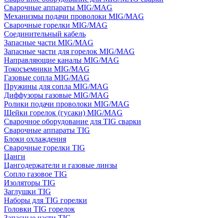
Сварочные аппараты MIG/MAG
Механизмы подачи проволоки MIG/MAG
Сварочные горелки MIG/MAG
Соединительный кабель
Запасные части MIG/MAG
Запасные части для горелок MIG/MAG
Направляющие каналы MIG/MAG
Токосъемники MIG/MAG
Газовые сопла MIG/MAG
Пружины для сопла MIG/MAG
Диффузоры газовые MIG/MAG
Ролики подачи проволоки MIG/MAG
Шейки горелок (гусаки) MIG/MAG
Сварочное оборудование для TIG сварки
Сварочные аппараты TIG
Блоки охлаждения
Сварочные горелки TIG
Цанги
Цангодержатели и газовые линзы
Сопло газовое TIG
Изоляторы TIG
Заглушки TIG
Наборы для TIG горелки
Головки TIG горелок
Запасные части TIG