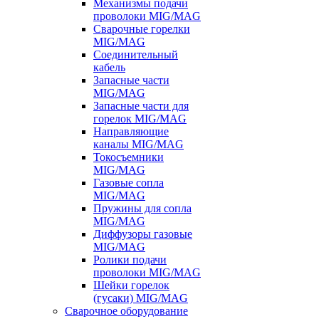
Механизмы подачи
проволоки MIG/MAG
Сварочные горелки
MIG/MAG
Соединительный
кабель
Запасные части
MIG/MAG
Запасные части для
горелок MIG/MAG
Направляющие
каналы MIG/MAG
Токосъемники
MIG/MAG
Газовые сопла
MIG/MAG
Пружины для сопла
MIG/MAG
Диффузоры газовые
MIG/MAG
Ролики подачи
проволоки MIG/MAG
Шейки горелок
(гусаки) MIG/MAG
Сварочное оборудование