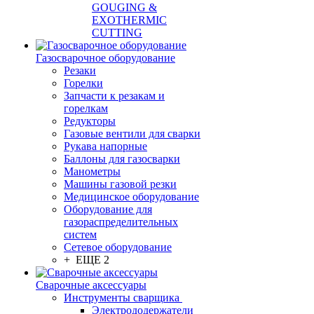
GOUGING &
EXOTHERMIC
CUTTING
Газосварочное оборудование
Резаки
Горелки
Запчасти к резакам и
горелкам
Редукторы
Газовые вентили для сварки
Рукава напорные
Баллоны для газосварки
Манометры
Машины газовой резки
Медицинское оборудование
Оборудование для
газораспределительных
систем
Сетевое оборудование
+ ЕЩЕ 2
Сварочные аксессуары
Инструменты сварщика
Электрододержатели