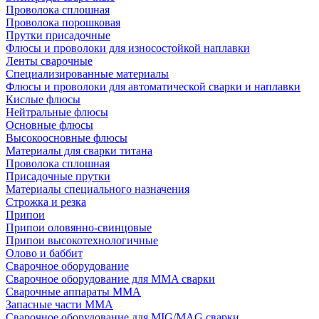
Проволока сплошная
Проволока порошковая
Прутки присадочные
Флюсы и проволоки для износостойкой наплавки
Ленты сварочные
Специализированные материалы
Флюсы и проволоки для автоматической сварки и наплавки
Кислые флюсы
Нейтральные флюсы
Основные флюсы
Высокоосновные флюсы
Материалы для сварки титана
Проволока сплошная
Присадочные прутки
Материалы специального назначения
Строжка и резка
Припои
Припои оловянно-свинцовые
Припои высокотехнологичные
Олово и баббит
Сварочное оборудование
Сварочное оборудование для MMA сварки
Сварочные аппараты MMA
Запасные части MMA
Сварочное оборудование для MIG/MAG сварки