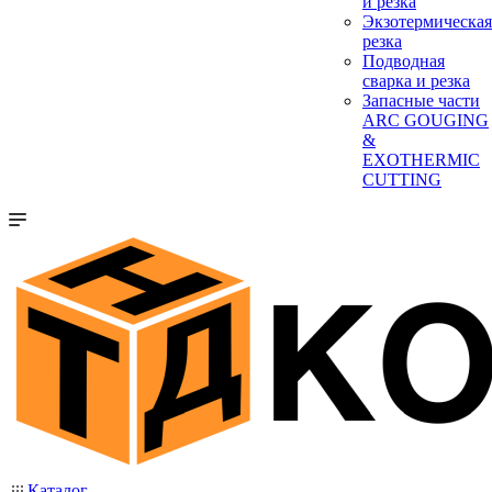
и резка
Экзотермическая
резка
Подводная
сварка и резка
Запасные части
ARC GOUGING
&
EXOTHERMIC
CUTTING
Каталог