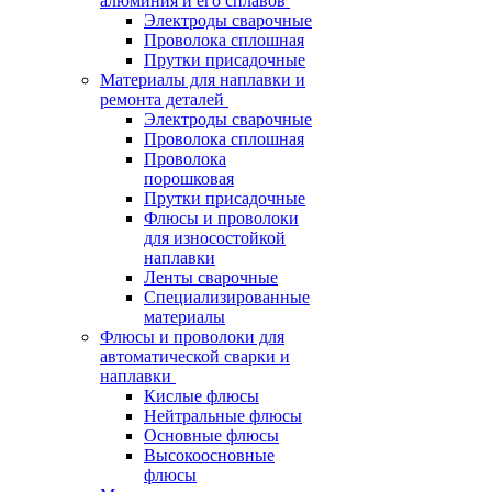
алюминия и его сплавов
Электроды сварочные
Проволока сплошная
Прутки присадочные
Материалы для наплавки и
ремонта деталей
Электроды сварочные
Проволока сплошная
Проволока
порошковая
Прутки присадочные
Флюсы и проволоки
для износостойкой
наплавки
Ленты сварочные
Специализированные
материалы
Флюсы и проволоки для
автоматической сварки и
наплавки
Кислые флюсы
Нейтральные флюсы
Основные флюсы
Высокоосновные
флюсы