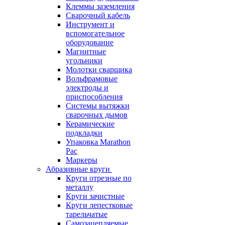
Клеммы заземления
Сварочный кабель
Инструмент и
вспомогательное
оборудование
Магнитные
угольники
Молотки сварщика
Вольфрамовые
электроды и
приспособления
Системы вытяжки
сварочных дымов
Керамические
подкладки
Упаковка Marathon
Pac
Маркеры
Абразивные круги
Круги отрезные по
металлу
Круги зачистные
Круги лепестковые
тарельчатые
Самозацепляемые