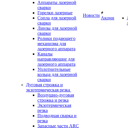
Аппараты лазерной
сварки
Горелки лазерные
Новости
Сопла для лазерной
Акции
сварки
Линзы для лазерной
сварки
Ролики подающего
механизма для
лазерного аппарата
Каналы
направляющие для
лазерного аппарата
Уплотнительные
кольца для лазерной
сварки
Дуговая строжка и
экзотермическая резка
Воздушно-дуговая
строжка и резка
Экзотермическая
резка
Подводная сварка и
резка
Запасные части ARC