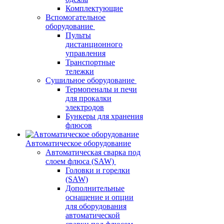
Комплектующие
Вспомогательное
оборудование
Пульты
дистанционного
управления
Транспортные
тележки
Сушильное оборудование
Термопеналы и печи
для прокалки
электродов
Бункеры для хранения
флюсов
Автоматическое оборудование
Автоматическая сварка под
слоем флюса (SAW)
Головки и горелки
(SAW)
Дополнительные
оснащение и опции
для оборудования
автоматической