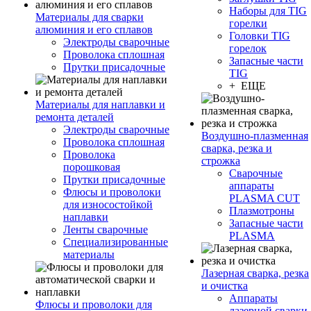
Наборы для TIG
Материалы для сварки
горелки
алюминия и его сплавов
Головки TIG
Электроды сварочные
горелок
Проволока сплошная
Запасные части
Прутки присадочные
TIG
+ ЕЩЕ
Материалы для наплавки и
ремонта деталей
Электроды сварочные
Воздушно-плазменная
Проволока сплошная
сварка, резка и
Проволока
строжка
порошковая
Сварочные
Прутки присадочные
аппараты
Флюсы и проволоки
PLASMA CUT
для износостойкой
Плазмотроны
наплавки
Запасные части
Ленты сварочные
PLASMA
Специализированные
материалы
Лазерная сварка, резка
и очистка
Аппараты
Флюсы и проволоки для
лазерной сварки