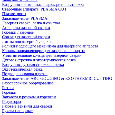
Воздушно-плазменная сварка, резка и строжка
Сварочные аппараты PLASMA CUT
Плазмотроны
Запасные части PLASMA
Лазерная сварка, резка и очистка
Аппараты лазерной сварки
Горелки лазерные
Сопла для лазерной сварки
Линзы для лазерной сварки
Ролики подающего механизма для лазерного аппарата
Каналы направляющие для лазерного аппарата
Уплотнительные кольца для лазерной сварки
Дуговая строжка и экзотермическая резка
Воздушно-дуговая строжка и резка
Экзотермическая резка
Подводная сварка и резка
Запасные части ARC GOUGING & EXOTHERMIC CUTTING
Газосварочное оборудование
Резаки
Горелки
Запчасти к резакам и горелкам
Редукторы
Газовые вентили для сварки
Рукава напорные