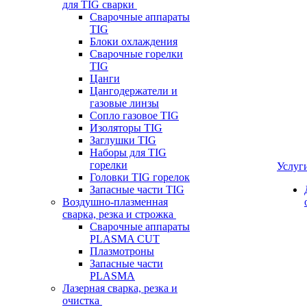
для TIG сварки
Сварочные аппараты
TIG
Блоки охлаждения
Сварочные горелки
TIG
Цанги
Цангодержатели и
газовые линзы
Сопло газовое TIG
Изоляторы TIG
Заглушки TIG
Наборы для TIG
горелки
Услуг
Головки TIG горелок
Запасные части TIG
Воздушно-плазменная
сварка, резка и строжка
Сварочные аппараты
PLASMA CUT
Плазмотроны
Запасные части
PLASMA
Лазерная сварка, резка и
очистка