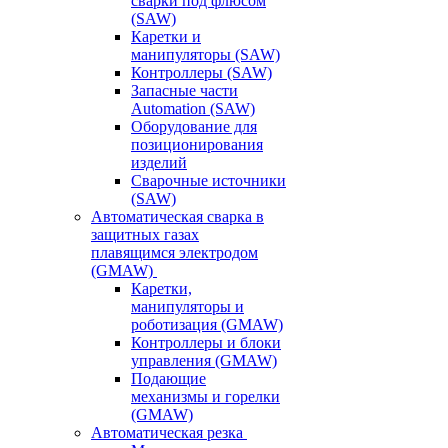
сварки под флюсом
(SAW)
Каретки и
манипуляторы (SAW)
Контроллеры (SAW)
Запасные части
Automation (SAW)
Оборудование для
позиционирования
изделий
Сварочные источники
(SAW)
Автоматическая сварка в
защитных газах
плавящимся электродом
(GMAW)
Каретки,
манипуляторы и
роботизация (GMAW)
Контроллеры и блоки
управления (GMAW)
Подающие
механизмы и горелки
(GMAW)
Автоматическая резка