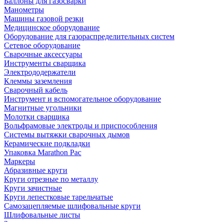
Баллоны для газосварки
Манометры
Машины газовой резки
Медицинское оборудование
Оборудование для газораспределительных систем
Сетевое оборудование
Сварочные аксессуары
Инструменты сварщика
Электрододержатели
Клеммы заземления
Сварочный кабель
Инструмент и вспомогательное оборудование
Магнитные угольники
Молотки сварщика
Вольфрамовые электроды и приспособления
Системы вытяжки сварочных дымов
Керамические подкладки
Упаковка Marathon Pac
Маркеры
Абразивные круги
Круги отрезные по металлу
Круги зачистные
Круги лепестковые тарельчатые
Самозацепляемые шлифовальные круги
Шлифовальные листы