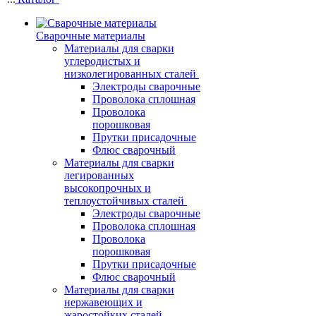
Сварочные материалы
Материалы для сварки
углеродистых и
низколегированных сталей
Электроды сварочные
Проволока сплошная
Проволока
порошковая
Прутки присадочные
Флюс сварочный
Материалы для сварки
легированных
высокопрочных и
теплоустойчивых сталей
Электроды сварочные
Проволока сплошная
Проволока
порошковая
Прутки присадочные
Флюс сварочный
Материалы для сварки
нержавеющих и
жаростойких сталей