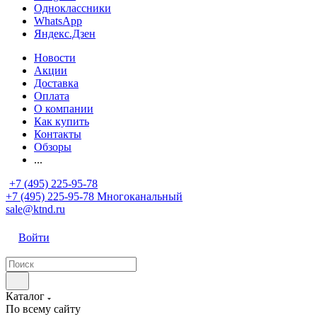
Одноклассники
WhatsApp
Яндекс.Дзен
Новости
Акции
Доставка
Оплата
О компании
Как купить
Контакты
Обзоры
...
+7 (495) 225-95-78
+7 (495) 225-95-78
Многоканальный
sale@ktnd.ru
Войти
Каталог
По всему сайту