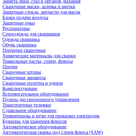
Защита лица, глаз и органов дыхания
Сварочные маски, шлемы и щитки
Защитные стекла, запчасти для масок
Блоки подачи воздуха
Защитные очки
Респираторы
Спецодежда для сварщиков
Одежда сварщика
Обувь сварщика
Перчатки сварочные
Химические материалы для сварки
Травильные пасты, спреи, флюсы
Прочее
Сварочные шторы
Сварочные занавесы
Сварочные полотна и одеяла
Комплектующие
Вспомогательное оборудование
Пульты дистанционного управления
Транспортные тележки
Сушильное оборудование
Термопеналы и печи для прокалки электродов
Бункеры для хранения флюсов
Автоматическое оборудование
Автоматическая сварка под слоем флюса (SAW)