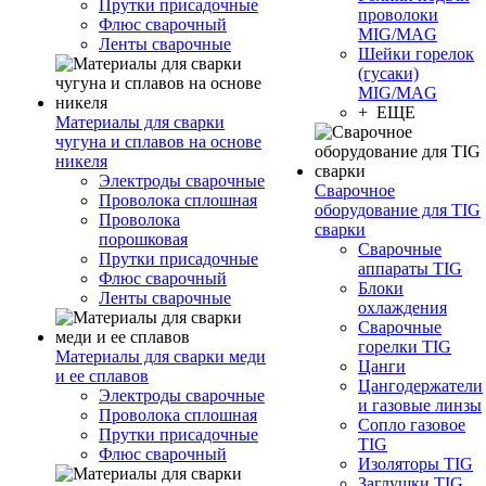
Прутки присадочные
проволоки
Флюс сварочный
MIG/MAG
Ленты сварочные
Шейки горелок
(гусаки)
MIG/MAG
+ ЕЩЕ
Материалы для сварки
чугуна и сплавов на основе
никеля
Электроды сварочные
Сварочное
Проволока сплошная
оборудование для TIG
Проволока
сварки
порошковая
Сварочные
Прутки присадочные
аппараты TIG
Флюс сварочный
Блоки
Ленты сварочные
охлаждения
Сварочные
горелки TIG
Материалы для сварки меди
Цанги
и ее сплавов
Цангодержатели
Электроды сварочные
и газовые линзы
Проволока сплошная
Сопло газовое
Прутки присадочные
TIG
Флюс сварочный
Изоляторы TIG
Заглушки TIG