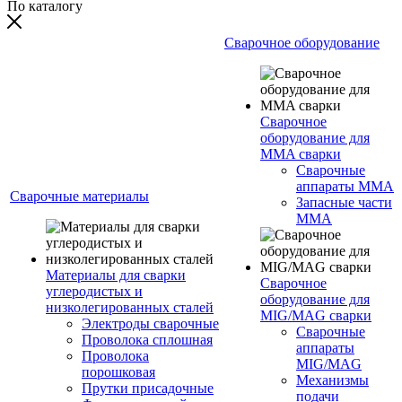
По каталогу
Сварочное оборудование
Сварочное
оборудование для
MMA сварки
Сварочные
аппараты MMA
Сварочные материалы
Запасные части
MMA
Материалы для сварки
Сварочное
углеродистых и
оборудование для
низколегированных сталей
MIG/MAG сварки
Электроды сварочные
Сварочные
Проволока сплошная
аппараты
Проволока
MIG/MAG
порошковая
Механизмы
Прутки присадочные
подачи