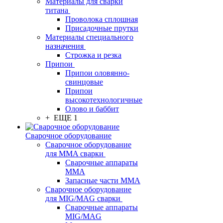
Материалы для сварки
титана
Проволока сплошная
Присадочные прутки
Материалы специального
назначения
Строжка и резка
Припои
Припои оловянно-
свинцовые
Припои
высокотехнологичные
Олово и баббит
+ ЕЩЕ 1
Сварочное оборудование
Сварочное оборудование
для MMA сварки
Сварочные аппараты
MMA
Запасные части MMA
Сварочное оборудование
для MIG/MAG сварки
Сварочные аппараты
MIG/MAG