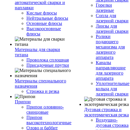
автоматической сварки и
Горелки
наплавки
лазерные
Кислые флюсы
Сопла для
Нейтральные флюсы
лазерной сварки
Основные флюсы
Линзы для
Высокоосновные
лазерной сварки
флюсы
Ролики
подающего
механизма для
Материалы для сварки
лазерного
титана
аппарата
Проволока сплошная
Каналы
Присадочные прутки
направляющие
для лазерного
аппарата
Материалы специального
Уплотнительные
назначения
кольца для
Строжка и резка
лазерной сварки
Припои
Припои оловянно-
Дуговая строжка и
свинцовые
экзотермическая резка
Припои
Воздушно-
высокотехнологичные
дуговая строжка
Олово и баббит