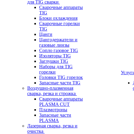
для TIG сварки
Сварочные аппараты
TIG
Блоки охлаждения
Сварочные горелки
TIG
Цанги
Цангодержатели и
газовые линзы
Сопло газовое TIG
Изоляторы TIG
Заглушки TIG
Наборы для TIG
горелки
Услуг
Головки TIG горелок
Запасные части TIG
Воздушно-плазменная
сварка, резка и строжка
Сварочные аппараты
PLASMA CUT
Плазмотроны
Запасные части
PLASMA
Лазерная сварка, резка и
очистка