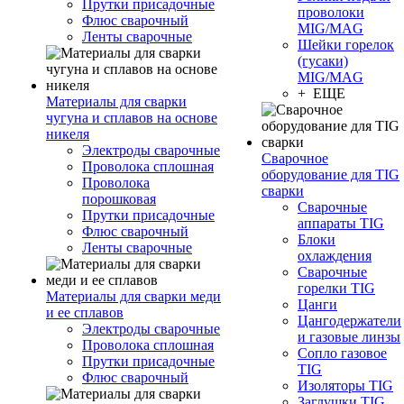
Прутки присадочные
проволоки
Флюс сварочный
MIG/MAG
Ленты сварочные
Шейки горелок
(гусаки)
MIG/MAG
+ ЕЩЕ
Материалы для сварки
чугуна и сплавов на основе
никеля
Электроды сварочные
Сварочное
Проволока сплошная
оборудование для TIG
Проволока
сварки
порошковая
Сварочные
Прутки присадочные
аппараты TIG
Флюс сварочный
Блоки
Ленты сварочные
охлаждения
Сварочные
горелки TIG
Материалы для сварки меди
Цанги
и ее сплавов
Цангодержатели
Электроды сварочные
и газовые линзы
Проволока сплошная
Сопло газовое
Прутки присадочные
TIG
Флюс сварочный
Изоляторы TIG
Заглушки TIG