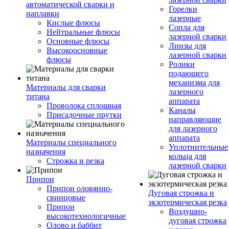
автоматической сварки и
Горелки
наплавки
лазерные
Кислые флюсы
Сопла для
Нейтральные флюсы
лазерной сварки
Основные флюсы
Линзы для
Высокоосновные
лазерной сварки
флюсы
Ролики
подающего
механизма для
Материалы для сварки
лазерного
титана
аппарата
Проволока сплошная
Каналы
Присадочные прутки
направляющие
для лазерного
аппарата
Материалы специального
Уплотнительные
назначения
кольца для
Строжка и резка
лазерной сварки
Припои
Припои оловянно-
Дуговая строжка и
свинцовые
экзотермическая резка
Припои
Воздушно-
высокотехнологичные
дуговая строжка
Олово и баббит