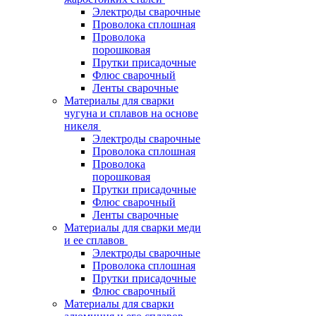
Электроды сварочные
Проволока сплошная
Проволока
порошковая
Прутки присадочные
Флюс сварочный
Ленты сварочные
Материалы для сварки
чугуна и сплавов на основе
никеля
Электроды сварочные
Проволока сплошная
Проволока
порошковая
Прутки присадочные
Флюс сварочный
Ленты сварочные
Материалы для сварки меди
и ее сплавов
Электроды сварочные
Проволока сплошная
Прутки присадочные
Флюс сварочный
Материалы для сварки