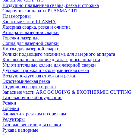
Воздушно-плазменная сварка, резка и строжка
Сварочные аппараты PLASMA CUT
Плазмотроны
Запасные части PLASMA
Лазерная сварка, резка и очистка
Аппараты лазерной сварки
Горелки лазерные
Сопла для лазерной сварки
Линзы для лазерной сварки
Ролики подающего механизма для лазерного аппарата
Каналы направляющие для лазерного аппарата
Уплотнительные кольца для лазерной сварки
Дуговая строжка и экзотермическая резка
Воздушно-дуговая строжка и резка
Экзотермическая резка
Подводная сварка и резка
Запасные части ARC GOUGING & EXOTHERMIC CUTTING
Газосварочное оборудование
Резаки
Горелки
Запчасти к резакам и горелкам
Редукторы
Газовые вентили для сварки
Рукава напорные