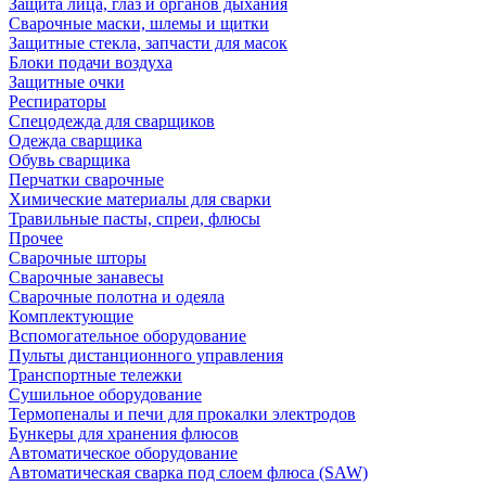
Защита лица, глаз и органов дыхания
Сварочные маски, шлемы и щитки
Защитные стекла, запчасти для масок
Блоки подачи воздуха
Защитные очки
Респираторы
Спецодежда для сварщиков
Одежда сварщика
Обувь сварщика
Перчатки сварочные
Химические материалы для сварки
Травильные пасты, спреи, флюсы
Прочее
Сварочные шторы
Сварочные занавесы
Сварочные полотна и одеяла
Комплектующие
Вспомогательное оборудование
Пульты дистанционного управления
Транспортные тележки
Сушильное оборудование
Термопеналы и печи для прокалки электродов
Бункеры для хранения флюсов
Автоматическое оборудование
Автоматическая сварка под слоем флюса (SAW)