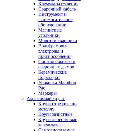
Клеммы заземления
Сварочный кабель
Инструмент и
вспомогательное
оборудование
Магнитные
угольники
Молотки сварщика
Вольфрамовые
электроды и
приспособления
Системы вытяжки
сварочных дымов
Керамические
подкладки
Упаковка Marathon
Pac
Маркеры
Абразивные круги
Круги отрезные по
металлу
Круги зачистные
Круги лепестковые
тарельчатые
Самозацепляемые