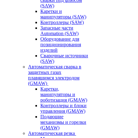
сварки под флюсом
(SAW)
Каретки и
манипуляторы (SAW)
Контроллеры (SAW)
Запасные части
Automation (SAW)
Оборудование для
позиционирования
изделий
Сварочные источники
(SAW)
Автоматическая сварка в
защитных газах
плавящимся электродом
(GMAW)
Каретки,
манипуляторы и
роботизация (GMAW)
Контроллеры и блоки
управления (GMAW)
Подающие
механизмы и горелки
(GMAW)
Автоматическая резка