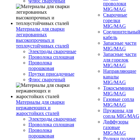
Флюс сварочный
проволоки
MIG/MAG
Сварочные
горелки
MIG/MAG
Материалы для сварки
Соединительны
легированных
кабель
высокопрочных и
Запасные части
теплоустойчивых сталей
MIG/MAG
Электроды сварочные
Запасные части
Проволока сплошная
для горелок
Проволока
MIG/MAG
порошковая
Направляющие
Прутки присадочные
каналы
Флюс сварочный
MIG/MAG
Токосъемники
MIG/MAG
Газовые сопла
Материалы для сварки
MIG/MAG
нержавеющих и
Пружины для
жаростойких сталей
сопла MIG/MAG
Электроды сварочные
Диффузоры
Проволока сплошная
газовые
Проволока
MIG/MAG
порошковая
Ролики подачи