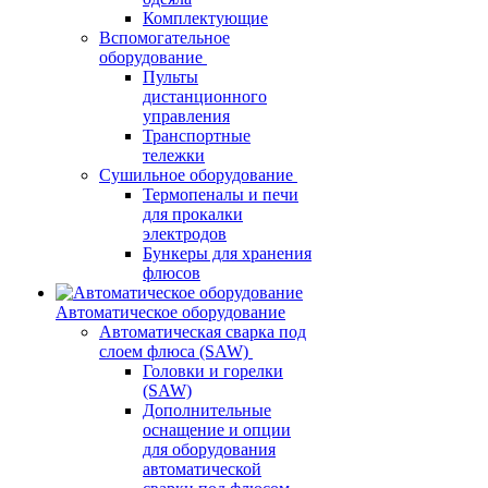
Комплектующие
Вспомогательное
оборудование
Пульты
дистанционного
управления
Транспортные
тележки
Сушильное оборудование
Термопеналы и печи
для прокалки
электродов
Бункеры для хранения
флюсов
Автоматическое оборудование
Автоматическая сварка под
слоем флюса (SAW)
Головки и горелки
(SAW)
Дополнительные
оснащение и опции
для оборудования
автоматической