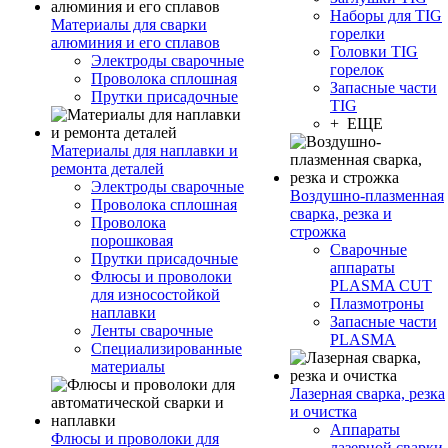
Наборы для TIG
Материалы для сварки
горелки
алюминия и его сплавов
Головки TIG
Электроды сварочные
горелок
Проволока сплошная
Запасные части
Прутки присадочные
TIG
+ ЕЩЕ
Материалы для наплавки и
ремонта деталей
Электроды сварочные
Воздушно-плазменная
Проволока сплошная
сварка, резка и
Проволока
строжка
порошковая
Сварочные
Прутки присадочные
аппараты
Флюсы и проволоки
PLASMA CUT
для износостойкой
Плазмотроны
наплавки
Запасные части
Ленты сварочные
PLASMA
Специализированные
материалы
Лазерная сварка, резка
и очистка
Аппараты
Флюсы и проволоки для
лазерной сварки