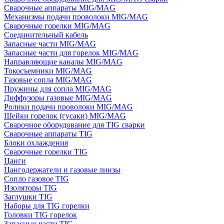
Сварочные аппараты MIG/MAG
Механизмы подачи проволоки MIG/MAG
Сварочные горелки MIG/MAG
Соединительный кабель
Запасные части MIG/MAG
Запасные части для горелок MIG/MAG
Направляющие каналы MIG/MAG
Токосъемники MIG/MAG
Газовые сопла MIG/MAG
Пружины для сопла MIG/MAG
Диффузоры газовые MIG/MAG
Ролики подачи проволоки MIG/MAG
Шейки горелок (гусаки) MIG/MAG
Сварочное оборудование для TIG сварки
Сварочные аппараты TIG
Блоки охлаждения
Сварочные горелки TIG
Цанги
Цангодержатели и газовые линзы
Сопло газовое TIG
Изоляторы TIG
Заглушки TIG
Наборы для TIG горелки
Головки TIG горелок
Запасные части TIG