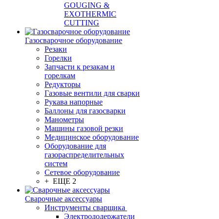
GOUGING &
EXOTHERMIC
CUTTING
Газосварочное оборудование
Резаки
Горелки
Запчасти к резакам и
горелкам
Редукторы
Газовые вентили для сварки
Рукава напорные
Баллоны для газосварки
Манометры
Машины газовой резки
Медицинское оборудование
Оборудование для
газораспределительных
систем
Сетевое оборудование
+ ЕЩЕ 2
Сварочные аксессуары
Инструменты сварщика
Электрододержатели