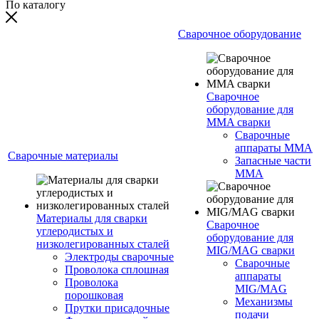
По каталогу
Сварочное оборудование
Сварочное
оборудование для
MMA сварки
Сварочные
аппараты MMA
Сварочные материалы
Запасные части
MMA
Материалы для сварки
Сварочное
углеродистых и
оборудование для
низколегированных сталей
MIG/MAG сварки
Электроды сварочные
Сварочные
Проволока сплошная
аппараты
Проволока
MIG/MAG
порошковая
Механизмы
Прутки присадочные
подачи