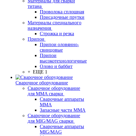
Материалы для сварки
титана
Проволока сплошная
Присадочные прутки
Материалы специального
назначения
Строжка и резка
Припои
Припои оловянно-
свинцовые
Припои
высокотехнологичные
Олово и баббит
+ ЕЩЕ 1
Сварочное оборудование
Сварочное оборудование
для MMA сварки
Сварочные аппараты
MMA
Запасные части MMA
Сварочное оборудование
для MIG/MAG сварки
Сварочные аппараты
MIG/MAG