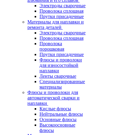
алюминия и его сплавов
Электроды сварочные
Проволока сплошная
Прутки присадочные
Материалы для наплавки и
ремонта деталей
Электроды сварочные
Проволока сплошная
Проволока
порошковая
Прутки присадочные
Флюсы и проволоки
для износостойкой
наплавки
Ленты сварочные
Специализированные
материалы
Флюсы и проволоки для
автоматической сварки и
наплавки
Кислые флюсы
Нейтральные флюсы
Основные флюсы
Высокоосновные
флюсы