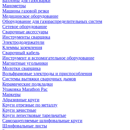
Баллоны для газосварки
Манометры
Машины газовой резки
Медицинское оборудование
Оборудование для газораспределительных систем
Сетевое оборудование
Сварочные аксессуары
Инструменты сварщика
Электрододержатели
Клеммы заземления
Сварочный кабель
Инструмент и вспомогательное оборудование
Магнитные угольники
Молотки сварщика
Вольфрамовые электроды и приспособления
Системы вытяжки сварочных дымов
Керамические подкладки
Упаковка Marathon Pac
Маркеры
Абразивные круги
Круги отрезные по металлу
Круги зачистные
Круги лепестковые тарельчатые
Самозацепляемые шлифовальные круги
Шлифовальные листы