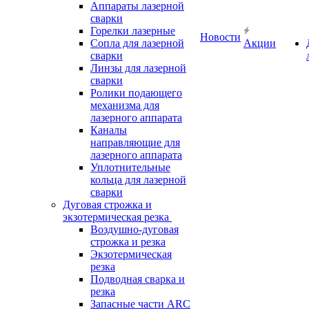
Аппараты лазерной
сварки
Горелки лазерные
Новости
Сопла для лазерной
Акции
сварки
Линзы для лазерной
сварки
Ролики подающего
механизма для
лазерного аппарата
Каналы
направляющие для
лазерного аппарата
Уплотнительные
кольца для лазерной
сварки
Дуговая строжка и
экзотермическая резка
Воздушно-дуговая
строжка и резка
Экзотермическая
резка
Подводная сварка и
резка
Запасные части ARC