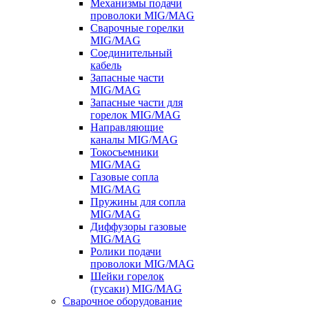
Механизмы подачи
проволоки MIG/MAG
Сварочные горелки
MIG/MAG
Соединительный
кабель
Запасные части
MIG/MAG
Запасные части для
горелок MIG/MAG
Направляющие
каналы MIG/MAG
Токосъемники
MIG/MAG
Газовые сопла
MIG/MAG
Пружины для сопла
MIG/MAG
Диффузоры газовые
MIG/MAG
Ролики подачи
проволоки MIG/MAG
Шейки горелок
(гусаки) MIG/MAG
Сварочное оборудование