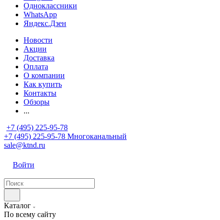
Одноклассники
WhatsApp
Яндекс.Дзен
Новости
Акции
Доставка
Оплата
О компании
Как купить
Контакты
Обзоры
...
+7 (495) 225-95-78
+7 (495) 225-95-78
Многоканальный
sale@ktnd.ru
Войти
Каталог
По всему сайту