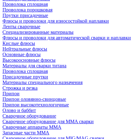
Проволока сплошная
Проволока порошковая
Прутки присадочные
Флюсы и проволоки для износостойкой наплавки
Ленты сварочные
Специализированные материалы
Флюсы и проволоки для автоматической сварки и наплавки
Кислые флюсы
Нейтральные флюсы
Основные флюсы
Высокоосновные флюсы
Материалы для сварки титана
Проволока сплошная
Присадочные прутки
Материалы специального назначения
Строжка и резка
Припои
Припои оловянно-свинцовые
Припои высокотехнологичные
Олово и баббит
Сварочное оборудование
Сварочное оборудование для MMA сварки
Сварочные аппараты MMA
Запасные части MMA
Сварочное оборудование для MIG/MAG сварки