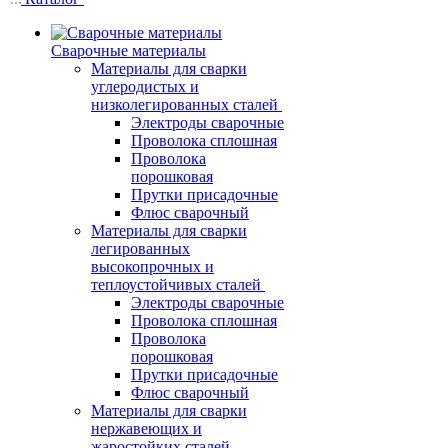
Сварочные материалы
Материалы для сварки
углеродистых и
низколегированных сталей
Электроды сварочные
Проволока сплошная
Проволока
порошковая
Прутки присадочные
Флюс сварочный
Материалы для сварки
легированных
высокопрочных и
теплоустойчивых сталей
Электроды сварочные
Проволока сплошная
Проволока
порошковая
Прутки присадочные
Флюс сварочный
Материалы для сварки
нержавеющих и
жаростойких сталей