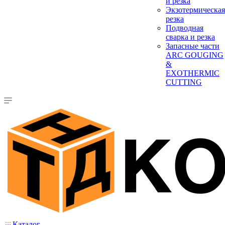
и резка
Экзотермическая
резка
Подводная
сварка и резка
Запасные части
ARC GOUGING
&
EXOTHERMIC
CUTTING
Каталог