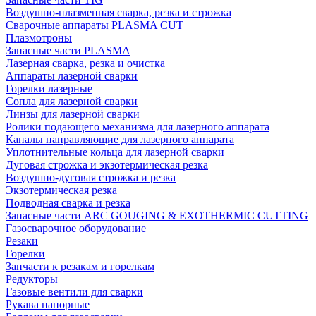
Воздушно-плазменная сварка, резка и строжка
Сварочные аппараты PLASMA CUT
Плазмотроны
Запасные части PLASMA
Лазерная сварка, резка и очистка
Аппараты лазерной сварки
Горелки лазерные
Сопла для лазерной сварки
Линзы для лазерной сварки
Ролики подающего механизма для лазерного аппарата
Каналы направляющие для лазерного аппарата
Уплотнительные кольца для лазерной сварки
Дуговая строжка и экзотермическая резка
Воздушно-дуговая строжка и резка
Экзотермическая резка
Подводная сварка и резка
Запасные части ARC GOUGING & EXOTHERMIC CUTTING
Газосварочное оборудование
Резаки
Горелки
Запчасти к резакам и горелкам
Редукторы
Газовые вентили для сварки
Рукава напорные