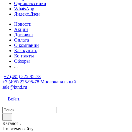
Одноклассники
WhatsApp
Яндекс.Дзен
Новости
Акции
Доставка
Оплата
О компании
Как купить
Контакты
Обзоры
...
+7 (495) 225-95-78
+7 (495) 225-95-78
Многоканальный
sale@ktnd.ru
Войти
Каталог
По всему сайту