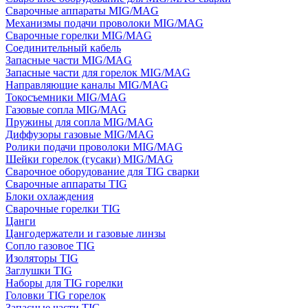
Сварочные аппараты MIG/MAG
Механизмы подачи проволоки MIG/MAG
Сварочные горелки MIG/MAG
Соединительный кабель
Запасные части MIG/MAG
Запасные части для горелок MIG/MAG
Направляющие каналы MIG/MAG
Токосъемники MIG/MAG
Газовые сопла MIG/MAG
Пружины для сопла MIG/MAG
Диффузоры газовые MIG/MAG
Ролики подачи проволоки MIG/MAG
Шейки горелок (гусаки) MIG/MAG
Сварочное оборудование для TIG сварки
Сварочные аппараты TIG
Блоки охлаждения
Сварочные горелки TIG
Цанги
Цангодержатели и газовые линзы
Сопло газовое TIG
Изоляторы TIG
Заглушки TIG
Наборы для TIG горелки
Головки TIG горелок
Запасные части TIG