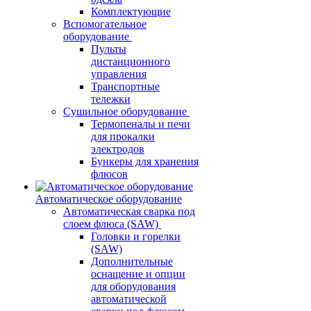
Комплектующие
Вспомогательное
оборудование
Пульты
дистанционного
управления
Транспортные
тележки
Сушильное оборудование
Термопеналы и печи
для прокалки
электродов
Бункеры для хранения
флюсов
Автоматическое оборудование
Автоматическая сварка под
слоем флюса (SAW)
Головки и горелки
(SAW)
Дополнительные
оснащение и опции
для оборудования
автоматической