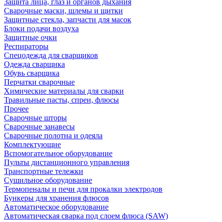
Защита лица, глаз и органов дыхания
Сварочные маски, шлемы и щитки
Защитные стекла, запчасти для масок
Блоки подачи воздуха
Защитные очки
Респираторы
Спецодежда для сварщиков
Одежда сварщика
Обувь сварщика
Перчатки сварочные
Химические материалы для сварки
Травильные пасты, спреи, флюсы
Прочее
Сварочные шторы
Сварочные занавесы
Сварочные полотна и одеяла
Комплектующие
Вспомогательное оборудование
Пульты дистанционного управления
Транспортные тележки
Сушильное оборудование
Термопеналы и печи для прокалки электродов
Бункеры для хранения флюсов
Автоматическое оборудование
Автоматическая сварка под слоем флюса (SAW)