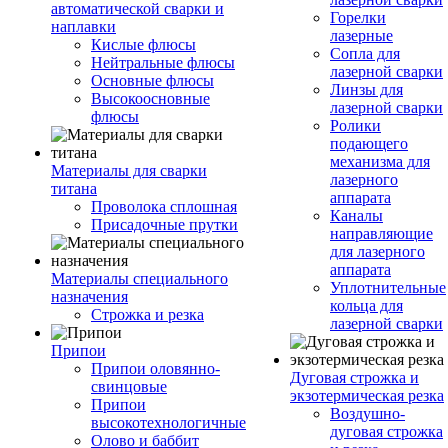
автоматической сварки и
Горелки
наплавки
лазерные
Кислые флюсы
Сопла для
Нейтральные флюсы
лазерной сварки
Основные флюсы
Линзы для
Высокоосновные
лазерной сварки
флюсы
Ролики
подающего
механизма для
Материалы для сварки
лазерного
титана
аппарата
Проволока сплошная
Каналы
Присадочные прутки
направляющие
для лазерного
аппарата
Материалы специального
Уплотнительные
назначения
кольца для
Строжка и резка
лазерной сварки
Припои
Припои оловянно-
Дуговая строжка и
свинцовые
экзотермическая резка
Припои
Воздушно-
высокотехнологичные
дуговая строжка
Олово и баббит