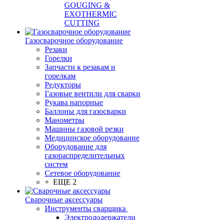
GOUGING &
EXOTHERMIC
CUTTING
Газосварочное оборудование
Резаки
Горелки
Запчасти к резакам и
горелкам
Редукторы
Газовые вентили для сварки
Рукава напорные
Баллоны для газосварки
Манометры
Машины газовой резки
Медицинское оборудование
Оборудование для
газораспределительных
систем
Сетевое оборудование
+ ЕЩЕ 2
Сварочные аксессуары
Инструменты сварщика
Электрододержатели