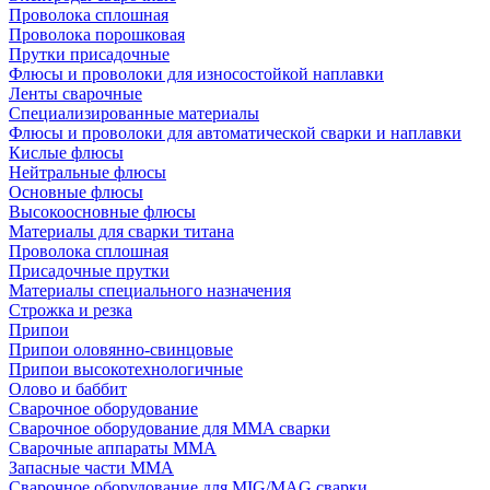
Проволока сплошная
Проволока порошковая
Прутки присадочные
Флюсы и проволоки для износостойкой наплавки
Ленты сварочные
Специализированные материалы
Флюсы и проволоки для автоматической сварки и наплавки
Кислые флюсы
Нейтральные флюсы
Основные флюсы
Высокоосновные флюсы
Материалы для сварки титана
Проволока сплошная
Присадочные прутки
Материалы специального назначения
Строжка и резка
Припои
Припои оловянно-свинцовые
Припои высокотехнологичные
Олово и баббит
Сварочное оборудование
Сварочное оборудование для MMA сварки
Сварочные аппараты MMA
Запасные части MMA
Сварочное оборудование для MIG/MAG сварки