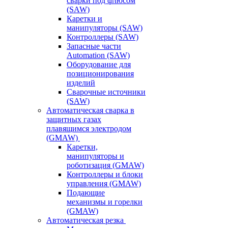
сварки под флюсом
(SAW)
Каретки и
манипуляторы (SAW)
Контроллеры (SAW)
Запасные части
Automation (SAW)
Оборудование для
позиционирования
изделий
Сварочные источники
(SAW)
Автоматическая сварка в
защитных газах
плавящимся электродом
(GMAW)
Каретки,
манипуляторы и
роботизация (GMAW)
Контроллеры и блоки
управления (GMAW)
Подающие
механизмы и горелки
(GMAW)
Автоматическая резка