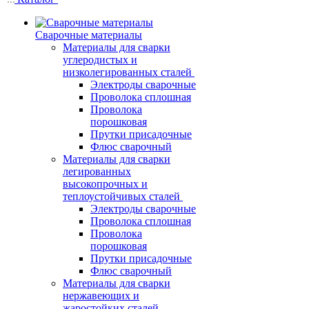
Сварочные материалы
Материалы для сварки
углеродистых и
низколегированных сталей
Электроды сварочные
Проволока сплошная
Проволока
порошковая
Прутки присадочные
Флюс сварочный
Материалы для сварки
легированных
высокопрочных и
теплоустойчивых сталей
Электроды сварочные
Проволока сплошная
Проволока
порошковая
Прутки присадочные
Флюс сварочный
Материалы для сварки
нержавеющих и
жаростойких сталей