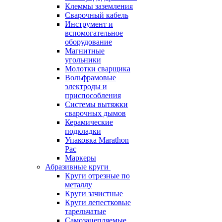
Клеммы заземления
Сварочный кабель
Инструмент и
вспомогательное
оборудование
Магнитные
угольники
Молотки сварщика
Вольфрамовые
электроды и
приспособления
Системы вытяжки
сварочных дымов
Керамические
подкладки
Упаковка Marathon
Pac
Маркеры
Абразивные круги
Круги отрезные по
металлу
Круги зачистные
Круги лепестковые
тарельчатые
Самозацепляемые