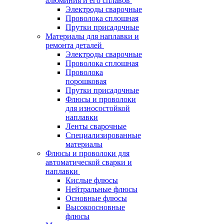
алюминия и его сплавов
Электроды сварочные
Проволока сплошная
Прутки присадочные
Материалы для наплавки и
ремонта деталей
Электроды сварочные
Проволока сплошная
Проволока
порошковая
Прутки присадочные
Флюсы и проволоки
для износостойкой
наплавки
Ленты сварочные
Специализированные
материалы
Флюсы и проволоки для
автоматической сварки и
наплавки
Кислые флюсы
Нейтральные флюсы
Основные флюсы
Высокоосновные
флюсы