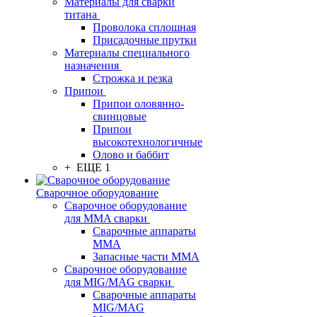
Материалы для сварки
титана
Проволока сплошная
Присадочные прутки
Материалы специального
назначения
Строжка и резка
Припои
Припои оловянно-
свинцовые
Припои
высокотехнологичные
Олово и баббит
+ ЕЩЕ 1
Сварочное оборудование
Сварочное оборудование
для MMA сварки
Сварочные аппараты
MMA
Запасные части MMA
Сварочное оборудование
для MIG/MAG сварки
Сварочные аппараты
MIG/MAG