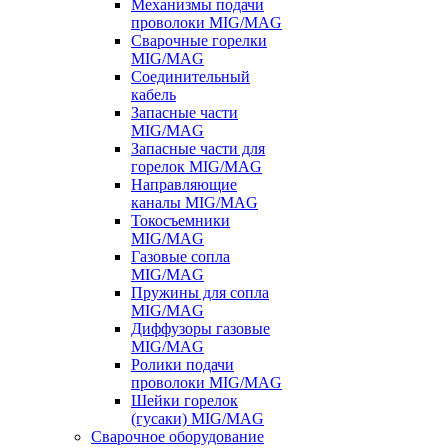
Механизмы подачи
проволоки MIG/MAG
Сварочные горелки
MIG/MAG
Соединительный
кабель
Запасные части
MIG/MAG
Запасные части для
горелок MIG/MAG
Направляющие
каналы MIG/MAG
Токосъемники
MIG/MAG
Газовые сопла
MIG/MAG
Пружины для сопла
MIG/MAG
Диффузоры газовые
MIG/MAG
Ролики подачи
проволоки MIG/MAG
Шейки горелок
(гусаки) MIG/MAG
Сварочное оборудование