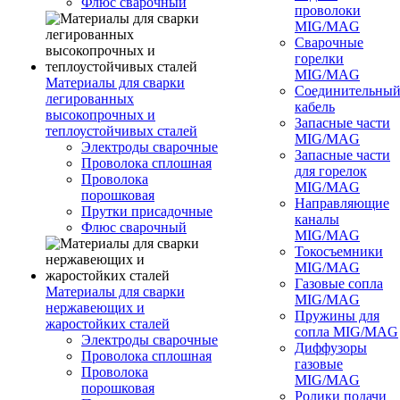
Флюс сварочный
проволоки
MIG/MAG
Сварочные
горелки
MIG/MAG
Материалы для сварки
Соединительны
легированных
кабель
высокопрочных и
Запасные части
теплоустойчивых сталей
MIG/MAG
Электроды сварочные
Запасные части
Проволока сплошная
для горелок
Проволока
MIG/MAG
порошковая
Направляющие
Прутки присадочные
каналы
Флюс сварочный
MIG/MAG
Токосъемники
MIG/MAG
Газовые сопла
Материалы для сварки
MIG/MAG
нержавеющих и
Пружины для
жаростойких сталей
сопла MIG/MAG
Электроды сварочные
Диффузоры
Проволока сплошная
газовые
Проволока
MIG/MAG
порошковая
Ролики подачи