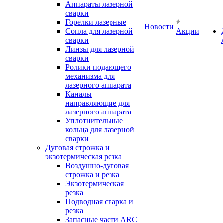
Аппараты лазерной
сварки
Горелки лазерные
Новости
Сопла для лазерной
Акции
сварки
Линзы для лазерной
сварки
Ролики подающего
механизма для
лазерного аппарата
Каналы
направляющие для
лазерного аппарата
Уплотнительные
кольца для лазерной
сварки
Дуговая строжка и
экзотермическая резка
Воздушно-дуговая
строжка и резка
Экзотермическая
резка
Подводная сварка и
резка
Запасные части ARC