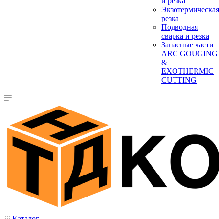
и резка
Экзотермическая
резка
Подводная
сварка и резка
Запасные части
ARC GOUGING
&
EXOTHERMIC
CUTTING
Каталог