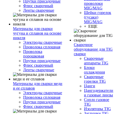
Прутки присадочные
проволоки
Флюс сварочный
MIG/MAG
Ленты сварочные
Шейки горелок
(гусаки)
MIG/MAG
+ ЕЩЕ
Материалы для сварки
чугуна и сплавов на основе
никеля
Электроды сварочные
Сварочное
Проволока сплошная
оборудование для TIG
Проволока
сварки
порошковая
Сварочные
Прутки присадочные
аппараты TIG
Флюс сварочный
Блоки
Ленты сварочные
охлаждения
Сварочные
горелки TIG
Материалы для сварки меди
Цанги
и ее сплавов
Цангодержатели
Электроды сварочные
и газовые линзы
Проволока сплошная
Сопло газовое
Прутки присадочные
TIG
Флюс сварочный
Изоляторы TIG
Заглушки TIG