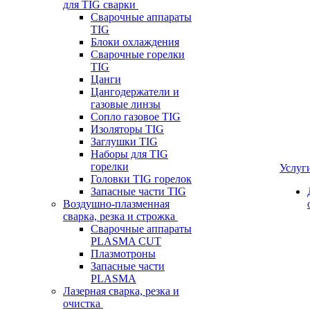
для TIG сварки
Сварочные аппараты
TIG
Блоки охлаждения
Сварочные горелки
TIG
Цанги
Цангодержатели и
газовые линзы
Сопло газовое TIG
Изоляторы TIG
Заглушки TIG
Наборы для TIG
горелки
Услуг
Головки TIG горелок
Запасные части TIG
Воздушно-плазменная
сварка, резка и строжка
Сварочные аппараты
PLASMA CUT
Плазмотроны
Запасные части
PLASMA
Лазерная сварка, резка и
очистка