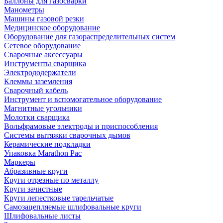
Баллоны для газосварки
Манометры
Машины газовой резки
Медицинское оборудование
Оборудование для газораспределительных систем
Сетевое оборудование
Сварочные аксессуары
Инструменты сварщика
Электрододержатели
Клеммы заземления
Сварочный кабель
Инструмент и вспомогательное оборудование
Магнитные угольники
Молотки сварщика
Вольфрамовые электроды и приспособления
Системы вытяжки сварочных дымов
Керамические подкладки
Упаковка Marathon Pac
Маркеры
Абразивные круги
Круги отрезные по металлу
Круги зачистные
Круги лепестковые тарельчатые
Самозацепляемые шлифовальные круги
Шлифовальные листы