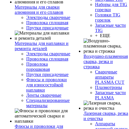
Наборы для TIG
Материалы для сварки
горелки
алюминия и его сплавов
Головки TIG
Электроды сварочные
горелок
Проволока сплошная
Запасные части
Прутки присадочные
TIG
+ ЕЩЕ
Материалы для наплавки и
ремонта деталей
Электроды сварочные
Воздушно-плазменная
Проволока сплошная
сварка, резка и
Проволока
строжка
порошковая
Сварочные
Прутки присадочные
аппараты
Флюсы и проволоки
PLASMA CUT
для износостойкой
Плазмотроны
наплавки
Запасные части
Ленты сварочные
PLASMA
Специализированные
материалы
Лазерная сварка, резка
и очистка
Аппараты
Флюсы и проволоки для
лазерной сварки