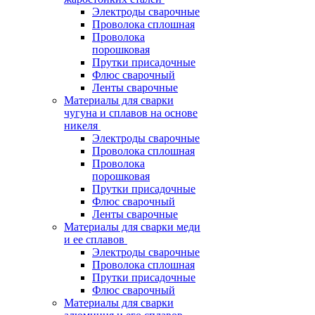
Электроды сварочные
Проволока сплошная
Проволока
порошковая
Прутки присадочные
Флюс сварочный
Ленты сварочные
Материалы для сварки
чугуна и сплавов на основе
никеля
Электроды сварочные
Проволока сплошная
Проволока
порошковая
Прутки присадочные
Флюс сварочный
Ленты сварочные
Материалы для сварки меди
и ее сплавов
Электроды сварочные
Проволока сплошная
Прутки присадочные
Флюс сварочный
Материалы для сварки