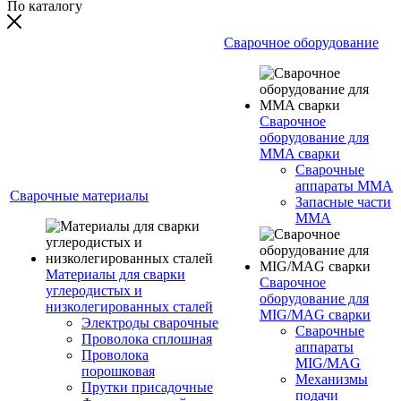
По каталогу
Сварочное оборудование
Сварочное
оборудование для
MMA сварки
Сварочные
аппараты MMA
Сварочные материалы
Запасные части
MMA
Материалы для сварки
Сварочное
углеродистых и
оборудование для
низколегированных сталей
MIG/MAG сварки
Электроды сварочные
Сварочные
Проволока сплошная
аппараты
Проволока
MIG/MAG
порошковая
Механизмы
Прутки присадочные
подачи