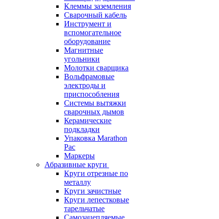
Клеммы заземления
Сварочный кабель
Инструмент и
вспомогательное
оборудование
Магнитные
угольники
Молотки сварщика
Вольфрамовые
электроды и
приспособления
Системы вытяжки
сварочных дымов
Керамические
подкладки
Упаковка Marathon
Pac
Маркеры
Абразивные круги
Круги отрезные по
металлу
Круги зачистные
Круги лепестковые
тарельчатые
Самозацепляемые