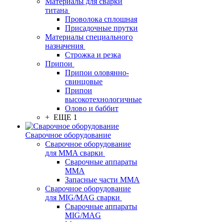
Материалы для сварки
титана
Проволока сплошная
Присадочные прутки
Материалы специального
назначения
Строжка и резка
Припои
Припои оловянно-
свинцовые
Припои
высокотехнологичные
Олово и баббит
+ ЕЩЕ 1
Сварочное оборудование
Сварочное оборудование
для MMA сварки
Сварочные аппараты
MMA
Запасные части MMA
Сварочное оборудование
для MIG/MAG сварки
Сварочные аппараты
MIG/MAG