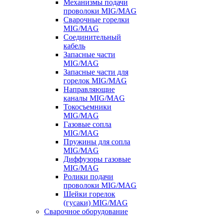
Механизмы подачи
проволоки MIG/MAG
Сварочные горелки
MIG/MAG
Соединительный
кабель
Запасные части
MIG/MAG
Запасные части для
горелок MIG/MAG
Направляющие
каналы MIG/MAG
Токосъемники
MIG/MAG
Газовые сопла
MIG/MAG
Пружины для сопла
MIG/MAG
Диффузоры газовые
MIG/MAG
Ролики подачи
проволоки MIG/MAG
Шейки горелок
(гусаки) MIG/MAG
Сварочное оборудование