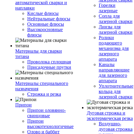
автоматической сварки и
Горелки
наплавки
лазерные
Кислые флюсы
Сопла для
Нейтральные флюсы
лазерной сварки
Основные флюсы
Линзы для
Высокоосновные
лазерной сварки
флюсы
Ролики
подающего
механизма для
Материалы для сварки
лазерного
титана
аппарата
Проволока сплошная
Каналы
Присадочные прутки
направляющие
для лазерного
аппарата
Материалы специального
Уплотнительные
назначения
кольца для
Строжка и резка
лазерной сварки
Припои
Припои оловянно-
Дуговая строжка и
свинцовые
экзотермическая резка
Припои
Воздушно-
высокотехнологичные
дуговая строжка
Олово и баббит