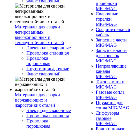
Флюс сварочный
проволоки
MIG/MAG
Сварочные
горелки
MIG/MAG
Материалы для сварки
Соединительны
легированных
кабель
высокопрочных и
Запасные части
теплоустойчивых сталей
MIG/MAG
Электроды сварочные
Запасные части
Проволока сплошная
для горелок
Проволока
MIG/MAG
порошковая
Направляющие
Прутки присадочные
каналы
Флюс сварочный
MIG/MAG
Токосъемники
MIG/MAG
Газовые сопла
Материалы для сварки
MIG/MAG
нержавеющих и
Пружины для
жаростойких сталей
сопла MIG/MAG
Электроды сварочные
Диффузоры
Проволока сплошная
газовые
Проволока
MIG/MAG
порошковая
Ролики подачи