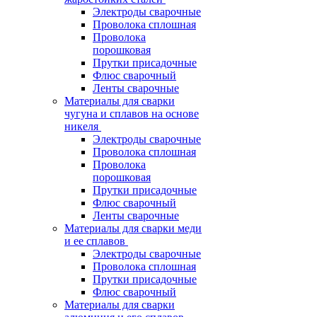
Электроды сварочные
Проволока сплошная
Проволока
порошковая
Прутки присадочные
Флюс сварочный
Ленты сварочные
Материалы для сварки
чугуна и сплавов на основе
никеля
Электроды сварочные
Проволока сплошная
Проволока
порошковая
Прутки присадочные
Флюс сварочный
Ленты сварочные
Материалы для сварки меди
и ее сплавов
Электроды сварочные
Проволока сплошная
Прутки присадочные
Флюс сварочный
Материалы для сварки