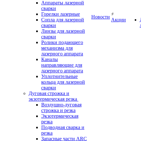
Аппараты лазерной
сварки
Горелки лазерные
Новости
Сопла для лазерной
Акции
сварки
Линзы для лазерной
сварки
Ролики подающего
механизма для
лазерного аппарата
Каналы
направляющие для
лазерного аппарата
Уплотнительные
кольца для лазерной
сварки
Дуговая строжка и
экзотермическая резка
Воздушно-дуговая
строжка и резка
Экзотермическая
резка
Подводная сварка и
резка
Запасные части ARC