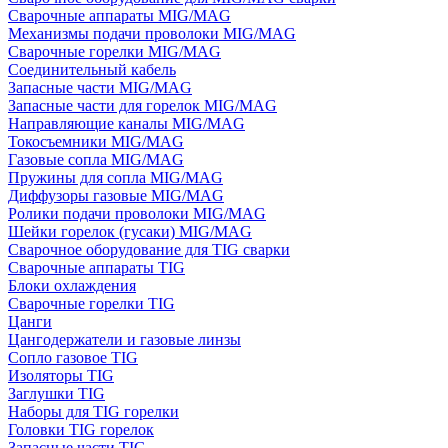
Сварочные аппараты MIG/MAG
Механизмы подачи проволоки MIG/MAG
Сварочные горелки MIG/MAG
Соединительный кабель
Запасные части MIG/MAG
Запасные части для горелок MIG/MAG
Направляющие каналы MIG/MAG
Токосъемники MIG/MAG
Газовые сопла MIG/MAG
Пружины для сопла MIG/MAG
Диффузоры газовые MIG/MAG
Ролики подачи проволоки MIG/MAG
Шейки горелок (гусаки) MIG/MAG
Сварочное оборудование для TIG сварки
Сварочные аппараты TIG
Блоки охлаждения
Сварочные горелки TIG
Цанги
Цангодержатели и газовые линзы
Сопло газовое TIG
Изоляторы TIG
Заглушки TIG
Наборы для TIG горелки
Головки TIG горелок
Запасные части TIG