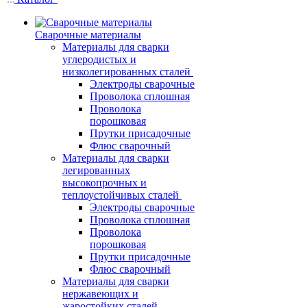
Сварочные материалы
Материалы для сварки
углеродистых и
низколегированных сталей
Электроды сварочные
Проволока сплошная
Проволока
порошковая
Прутки присадочные
Флюс сварочный
Материалы для сварки
легированных
высокопрочных и
теплоустойчивых сталей
Электроды сварочные
Проволока сплошная
Проволока
порошковая
Прутки присадочные
Флюс сварочный
Материалы для сварки
нержавеющих и
жаростойких сталей