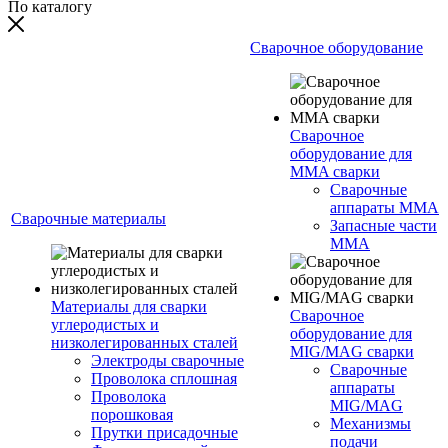
По каталогу
Сварочное оборудование
Сварочное
оборудование для
MMA сварки
Сварочные
аппараты MMA
Сварочные материалы
Запасные части
MMA
Материалы для сварки
Сварочное
углеродистых и
оборудование для
низколегированных сталей
MIG/MAG сварки
Электроды сварочные
Сварочные
Проволока сплошная
аппараты
Проволока
MIG/MAG
порошковая
Механизмы
Прутки присадочные
подачи