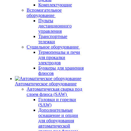
Комплектующие
Вспомогательное
оборудование
Пульты
дистанционного
управления
Транспортные
тележки
Сушильное оборудование
Термопеналы и печи
для прокалки
электродов
Бункеры для хранения
флюсов
Автоматическое оборудование
Автоматическая сварка под
слоем флюса (SAW)
Головки и горелки
(SAW)
Дополнительные
оснащение и опции
для оборудования
автоматической