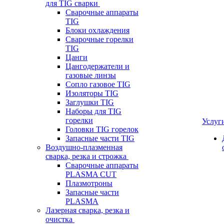
для TIG сварки
Сварочные аппараты
TIG
Блоки охлаждения
Сварочные горелки
TIG
Цанги
Цангодержатели и
газовые линзы
Сопло газовое TIG
Изоляторы TIG
Заглушки TIG
Наборы для TIG
горелки
Услуг
Головки TIG горелок
Запасные части TIG
Воздушно-плазменная
сварка, резка и строжка
Сварочные аппараты
PLASMA CUT
Плазмотроны
Запасные части
PLASMA
Лазерная сварка, резка и
очистка