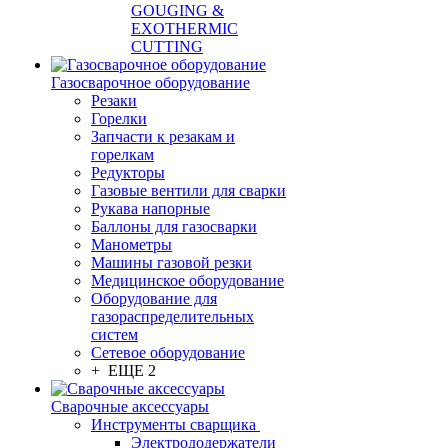
GOUGING &
EXOTHERMIC
CUTTING
Газосварочное оборудование
Резаки
Горелки
Запчасти к резакам и
горелкам
Редукторы
Газовые вентили для сварки
Рукава напорные
Баллоны для газосварки
Манометры
Машины газовой резки
Медицинское оборудование
Оборудование для
газораспределительных
систем
Сетевое оборудование
+ ЕЩЕ 2
Сварочные аксессуары
Инструменты сварщика
Электрододержатели