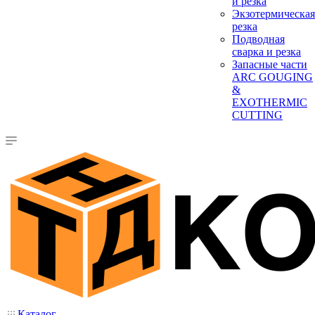
и резка
Экзотермическая
резка
Подводная
сварка и резка
Запасные части
ARC GOUGING
&
EXOTHERMIC
CUTTING
Каталог