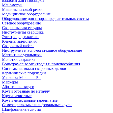
Баллоны для газосварки
Манометры
Машины газовой резки
Медицинское оборудование
Оборудование для газораспределительных систем
Сетевое оборудование
Сварочные аксессуары
Инструменты сварщика
Электрододержатели
Клеммы заземления
Сварочный кабель
Инструмент и вспомогательное оборудование
Магнитные угольники
Молотки сварщика
Вольфрамовые электроды и приспособления
Системы вытяжки сварочных дымов
Керамические подкладки
Упаковка Marathon Pac
Маркеры
Абразивные круги
Круги отрезные по металлу
Круги зачистные
Круги лепестковые тарельчатые
Самозацепляемые шлифовальные круги
Шлифовальные листы