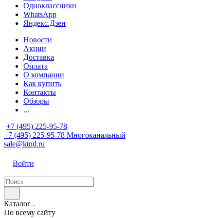
Одноклассники
WhatsApp
Яндекс.Дзен
Новости
Акции
Доставка
Оплата
О компании
Как купить
Контакты
Обзоры
...
+7 (495) 225-95-78
+7 (495) 225-95-78
Многоканальный
sale@ktnd.ru
Войти
Каталог
По всему сайту