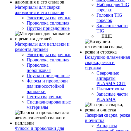
Наборы для TIG
Материалы для сварки
горелки
алюминия и его сплавов
Головки TIG
Электроды сварочные
горелок
Проволока сплошная
Запасные части
Прутки присадочные
TIG
+ ЕЩЕ
Материалы для наплавки и
ремонта деталей
Электроды сварочные
Воздушно-плазменная
Проволока сплошная
сварка, резка и
Проволока
строжка
порошковая
Сварочные
Прутки присадочные
аппараты
Флюсы и проволоки
PLASMA CUT
для износостойкой
Плазмотроны
наплавки
Запасные части
Ленты сварочные
PLASMA
Специализированные
материалы
Лазерная сварка, резка
и очистка
Аппараты
Флюсы и проволоки для
лазерной сварки