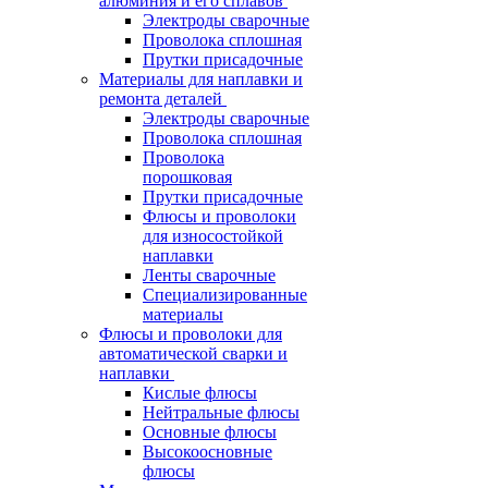
алюминия и его сплавов
Электроды сварочные
Проволока сплошная
Прутки присадочные
Материалы для наплавки и
ремонта деталей
Электроды сварочные
Проволока сплошная
Проволока
порошковая
Прутки присадочные
Флюсы и проволоки
для износостойкой
наплавки
Ленты сварочные
Специализированные
материалы
Флюсы и проволоки для
автоматической сварки и
наплавки
Кислые флюсы
Нейтральные флюсы
Основные флюсы
Высокоосновные
флюсы