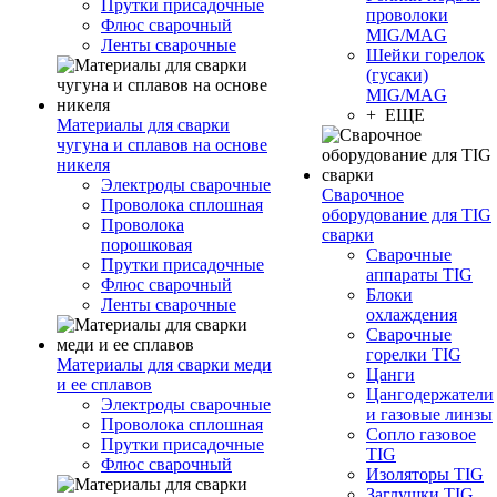
Прутки присадочные
проволоки
Флюс сварочный
MIG/MAG
Ленты сварочные
Шейки горелок
(гусаки)
MIG/MAG
+ ЕЩЕ
Материалы для сварки
чугуна и сплавов на основе
никеля
Электроды сварочные
Сварочное
Проволока сплошная
оборудование для TIG
Проволока
сварки
порошковая
Сварочные
Прутки присадочные
аппараты TIG
Флюс сварочный
Блоки
Ленты сварочные
охлаждения
Сварочные
горелки TIG
Материалы для сварки меди
Цанги
и ее сплавов
Цангодержатели
Электроды сварочные
и газовые линзы
Проволока сплошная
Сопло газовое
Прутки присадочные
TIG
Флюс сварочный
Изоляторы TIG
Заглушки TIG