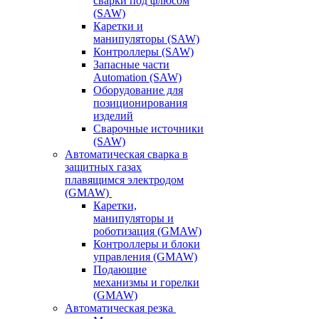
сварки под флюсом
(SAW)
Каретки и
манипуляторы (SAW)
Контроллеры (SAW)
Запасные части
Automation (SAW)
Оборудование для
позиционирования
изделий
Сварочные источники
(SAW)
Автоматическая сварка в
защитных газах
плавящимся электродом
(GMAW)
Каретки,
манипуляторы и
роботизация (GMAW)
Контроллеры и блоки
управления (GMAW)
Подающие
механизмы и горелки
(GMAW)
Автоматическая резка