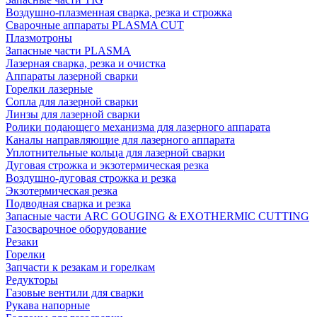
Воздушно-плазменная сварка, резка и строжка
Сварочные аппараты PLASMA CUT
Плазмотроны
Запасные части PLASMA
Лазерная сварка, резка и очистка
Аппараты лазерной сварки
Горелки лазерные
Сопла для лазерной сварки
Линзы для лазерной сварки
Ролики подающего механизма для лазерного аппарата
Каналы направляющие для лазерного аппарата
Уплотнительные кольца для лазерной сварки
Дуговая строжка и экзотермическая резка
Воздушно-дуговая строжка и резка
Экзотермическая резка
Подводная сварка и резка
Запасные части ARC GOUGING & EXOTHERMIC CUTTING
Газосварочное оборудование
Резаки
Горелки
Запчасти к резакам и горелкам
Редукторы
Газовые вентили для сварки
Рукава напорные