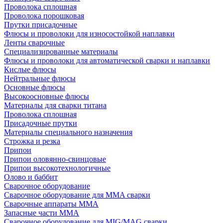
Проволока сплошная
Проволока порошковая
Прутки присадочные
Флюсы и проволоки для износостойкой наплавки
Ленты сварочные
Специализированные материалы
Флюсы и проволоки для автоматической сварки и наплавки
Кислые флюсы
Нейтральные флюсы
Основные флюсы
Высокоосновные флюсы
Материалы для сварки титана
Проволока сплошная
Присадочные прутки
Материалы специального назначения
Строжка и резка
Припои
Припои оловянно-свинцовые
Припои высокотехнологичные
Олово и баббит
Сварочное оборудование
Сварочное оборудование для MMA сварки
Сварочные аппараты MMA
Запасные части MMA
Сварочное оборудование для MIG/MAG сварки