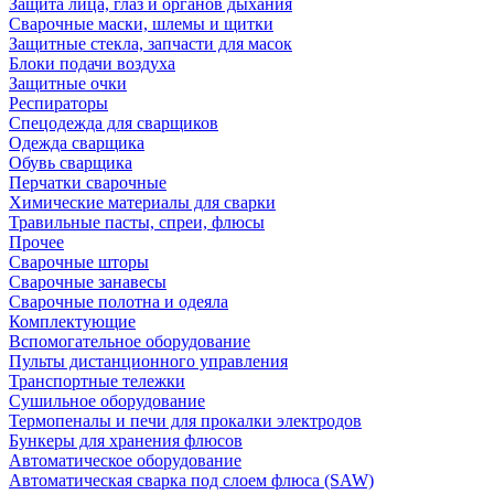
Защита лица, глаз и органов дыхания
Сварочные маски, шлемы и щитки
Защитные стекла, запчасти для масок
Блоки подачи воздуха
Защитные очки
Респираторы
Спецодежда для сварщиков
Одежда сварщика
Обувь сварщика
Перчатки сварочные
Химические материалы для сварки
Травильные пасты, спреи, флюсы
Прочее
Сварочные шторы
Сварочные занавесы
Сварочные полотна и одеяла
Комплектующие
Вспомогательное оборудование
Пульты дистанционного управления
Транспортные тележки
Сушильное оборудование
Термопеналы и печи для прокалки электродов
Бункеры для хранения флюсов
Автоматическое оборудование
Автоматическая сварка под слоем флюса (SAW)