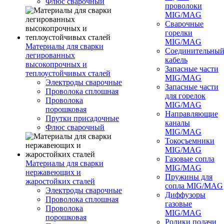
Флюс сварочный
проволоки
MIG/MAG
Сварочные
горелки
MIG/MAG
Материалы для сварки
Соединительны
легированных
кабель
высокопрочных и
Запасные части
теплоустойчивых сталей
MIG/MAG
Электроды сварочные
Запасные части
Проволока сплошная
для горелок
Проволока
MIG/MAG
порошковая
Направляющие
Прутки присадочные
каналы
Флюс сварочный
MIG/MAG
Токосъемники
MIG/MAG
Газовые сопла
Материалы для сварки
MIG/MAG
нержавеющих и
Пружины для
жаростойких сталей
сопла MIG/MAG
Электроды сварочные
Диффузоры
Проволока сплошная
газовые
Проволока
MIG/MAG
порошковая
Ролики подачи