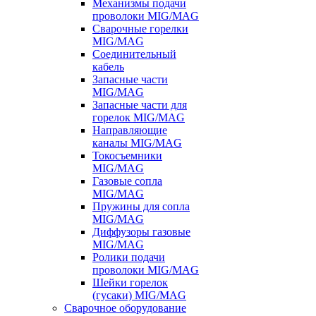
Механизмы подачи
проволоки MIG/MAG
Сварочные горелки
MIG/MAG
Соединительный
кабель
Запасные части
MIG/MAG
Запасные части для
горелок MIG/MAG
Направляющие
каналы MIG/MAG
Токосъемники
MIG/MAG
Газовые сопла
MIG/MAG
Пружины для сопла
MIG/MAG
Диффузоры газовые
MIG/MAG
Ролики подачи
проволоки MIG/MAG
Шейки горелок
(гусаки) MIG/MAG
Сварочное оборудование