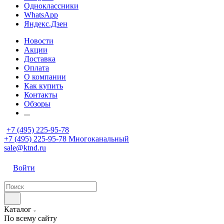
Одноклассники
WhatsApp
Яндекс.Дзен
Новости
Акции
Доставка
Оплата
О компании
Как купить
Контакты
Обзоры
...
+7 (495) 225-95-78
+7 (495) 225-95-78
Многоканальный
sale@ktnd.ru
Войти
Каталог
По всему сайту