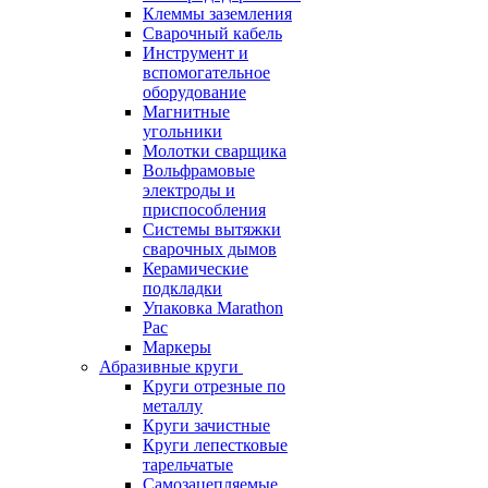
Клеммы заземления
Сварочный кабель
Инструмент и
вспомогательное
оборудование
Магнитные
угольники
Молотки сварщика
Вольфрамовые
электроды и
приспособления
Системы вытяжки
сварочных дымов
Керамические
подкладки
Упаковка Marathon
Pac
Маркеры
Абразивные круги
Круги отрезные по
металлу
Круги зачистные
Круги лепестковые
тарельчатые
Самозацепляемые