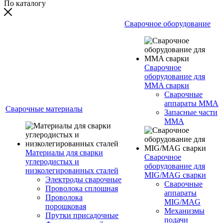
По каталогу
Сварочное оборудование
Сварочное
оборудование для
MMA сварки
Сварочные
аппараты MMA
Сварочные материалы
Запасные части
MMA
Материалы для сварки
Сварочное
углеродистых и
оборудование для
низколегированных сталей
MIG/MAG сварки
Электроды сварочные
Сварочные
Проволока сплошная
аппараты
Проволока
MIG/MAG
порошковая
Механизмы
Прутки присадочные
подачи