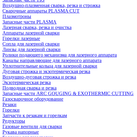
Воздушно-плазменная сварка, резка и строжка
Сварочные аппараты PLASMA CUT
Плазмотроны
Запасные части PLASMA
Лазерная сварка, резка и очистка
Аппараты лазерной сварки
Горелки лазерные
Сопла для лазерной сварки
Линзы для лазерной сварки
Ролики подающего механизма для лазерного аппарата
Каналы направляющие для лазерного аппарата
Уплотнительные кольца для лазерной сварки
Дуговая строжка и экзотермическая резка
Воздушно-дуговая строжка и резка
Экзотермическая резка
Подводная сварка и резка
Запасные части ARC GOUGING & EXOTHERMIC CUTTING
Газосварочное оборудование
Резаки
Горелки
Запчасти к резакам и горелкам
Редукторы
Газовые вентили для сварки
Рукава напорные