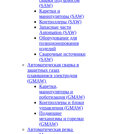
сварки под флюсом
(SAW)
Каретки и
манипуляторы (SAW)
Контроллеры (SAW)
Запасные части
Automation (SAW)
Оборудование для
позиционирования
изделий
Сварочные источники
(SAW)
Автоматическая сварка в
защитных газах
плавящимся электродом
(GMAW)
Каретки,
манипуляторы и
роботизация (GMAW)
Контроллеры и блоки
управления (GMAW)
Подающие
механизмы и горелки
(GMAW)
Автоматическая резка