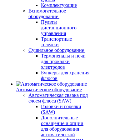
Комплектующие
Вспомогательное
оборудование
Пульты
дистанционного
управления
Транспортные
тележки
Сушильное оборудование
Термопеналы и печи
для прокалки
электродов
Бункеры для хранения
флюсов
Автоматическое оборудование
Автоматическая сварка под
слоем флюса (SAW)
Головки и горелки
(SAW)
Дополнительные
оснащение и опции
для оборудования
автоматической