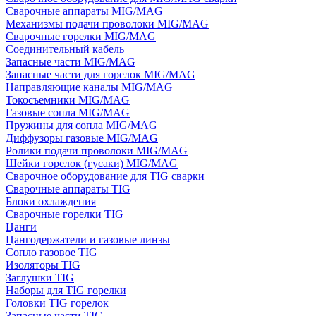
Сварочные аппараты MIG/MAG
Механизмы подачи проволоки MIG/MAG
Сварочные горелки MIG/MAG
Соединительный кабель
Запасные части MIG/MAG
Запасные части для горелок MIG/MAG
Направляющие каналы MIG/MAG
Токосъемники MIG/MAG
Газовые сопла MIG/MAG
Пружины для сопла MIG/MAG
Диффузоры газовые MIG/MAG
Ролики подачи проволоки MIG/MAG
Шейки горелок (гусаки) MIG/MAG
Сварочное оборудование для TIG сварки
Сварочные аппараты TIG
Блоки охлаждения
Сварочные горелки TIG
Цанги
Цангодержатели и газовые линзы
Сопло газовое TIG
Изоляторы TIG
Заглушки TIG
Наборы для TIG горелки
Головки TIG горелок
Запасные части TIG