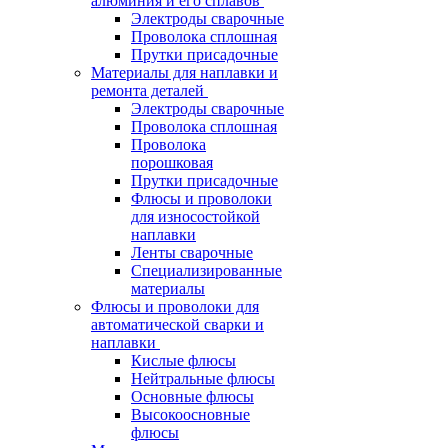
алюминия и его сплавов
Электроды сварочные
Проволока сплошная
Прутки присадочные
Материалы для наплавки и
ремонта деталей
Электроды сварочные
Проволока сплошная
Проволока
порошковая
Прутки присадочные
Флюсы и проволоки
для износостойкой
наплавки
Ленты сварочные
Специализированные
материалы
Флюсы и проволоки для
автоматической сварки и
наплавки
Кислые флюсы
Нейтральные флюсы
Основные флюсы
Высокоосновные
флюсы