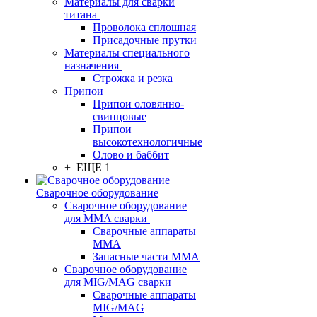
Материалы для сварки
титана
Проволока сплошная
Присадочные прутки
Материалы специального
назначения
Строжка и резка
Припои
Припои оловянно-
свинцовые
Припои
высокотехнологичные
Олово и баббит
+ ЕЩЕ 1
Сварочное оборудование
Сварочное оборудование
для MMA сварки
Сварочные аппараты
MMA
Запасные части MMA
Сварочное оборудование
для MIG/MAG сварки
Сварочные аппараты
MIG/MAG