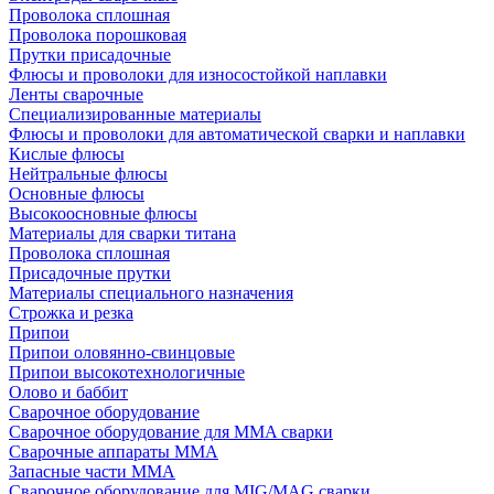
Проволока сплошная
Проволока порошковая
Прутки присадочные
Флюсы и проволоки для износостойкой наплавки
Ленты сварочные
Специализированные материалы
Флюсы и проволоки для автоматической сварки и наплавки
Кислые флюсы
Нейтральные флюсы
Основные флюсы
Высокоосновные флюсы
Материалы для сварки титана
Проволока сплошная
Присадочные прутки
Материалы специального назначения
Строжка и резка
Припои
Припои оловянно-свинцовые
Припои высокотехнологичные
Олово и баббит
Сварочное оборудование
Сварочное оборудование для MMA сварки
Сварочные аппараты MMA
Запасные части MMA
Сварочное оборудование для MIG/MAG сварки