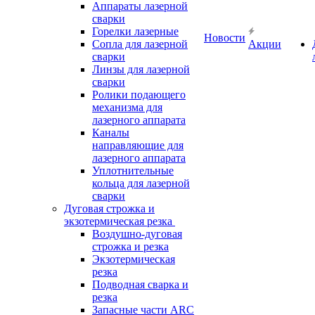
Аппараты лазерной
сварки
Горелки лазерные
Новости
Сопла для лазерной
Акции
сварки
Линзы для лазерной
сварки
Ролики подающего
механизма для
лазерного аппарата
Каналы
направляющие для
лазерного аппарата
Уплотнительные
кольца для лазерной
сварки
Дуговая строжка и
экзотермическая резка
Воздушно-дуговая
строжка и резка
Экзотермическая
резка
Подводная сварка и
резка
Запасные части ARC