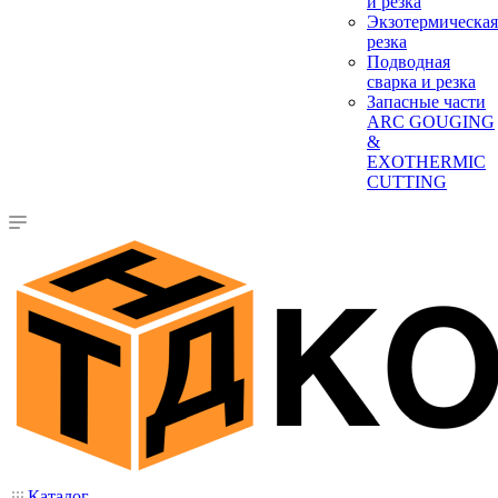
и резка
Экзотермическая
резка
Подводная
сварка и резка
Запасные части
ARC GOUGING
&
EXOTHERMIC
CUTTING
Каталог