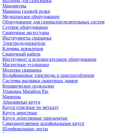
Баллоны для газосварки
Манометры
Машины газовой резки
Медицинское оборудование
Оборудование для газораспределительных систем
Сетевое оборудование
Сварочные аксессуары
Инструменты сварщика
Электрододержатели
Клеммы заземления
Сварочный кабель
Инструмент и вспомогательное оборудование
Магнитные угольники
Молотки сварщика
Вольфрамовые электроды и приспособления
Системы вытяжки сварочных дымов
Керамические подкладки
Упаковка Marathon Pac
Маркеры
Абразивные круги
Круги отрезные по металлу
Круги зачистные
Круги лепестковые тарельчатые
Самозацепляемые шлифовальные круги
Шлифовальные листы