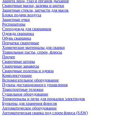
Защита лица, глаз и органов дыхания
Сварочные маски, шлемы и щитки
Защитные стекла, запчасти для масок
Блоки подачи воздуха
Защитные очки
Респираторы
Спецодежда для сварщиков
Одежда сварщика
Обувь сварщика
Перчатки сварочные
Химические материалы для сварки
Травильные пасты, спреи, флюсы
Прочее
Сварочные шторы
Сварочные занавесы
Сварочные полотна и одеяла
Комплектующие
Вспомогательное оборудование
Пульты дистанционного управления
Транспортные тележки
Сушильное оборудование
Термопеналы и печи для прокалки электродов
Бункеры для хранения флюсов
Автоматическое оборудование
Автоматическая сварка под слоем флюса (SAW)