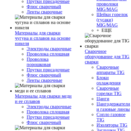
Прутки присадочные
проволоки
Флюс сварочный
MIG/MAG
Ленты сварочные
Шейки горелок
(гусаки)
MIG/MAG
+ ЕЩЕ
Материалы для сварки
чугуна и сплавов на основе
никеля
Электроды сварочные
Сварочное
Проволока сплошная
оборудование для TIG
Проволока
сварки
порошковая
Сварочные
Прутки присадочные
аппараты TIG
Флюс сварочный
Блоки
Ленты сварочные
охлаждения
Сварочные
горелки TIG
Материалы для сварки меди
Цанги
и ее сплавов
Цангодержатели
Электроды сварочные
и газовые линзы
Проволока сплошная
Сопло газовое
Прутки присадочные
TIG
Флюс сварочный
Изоляторы TIG
Заглушки TIG