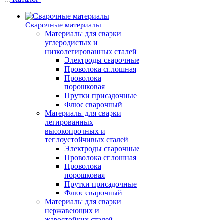
Сварочные материалы
Материалы для сварки
углеродистых и
низколегированных сталей
Электроды сварочные
Проволока сплошная
Проволока
порошковая
Прутки присадочные
Флюс сварочный
Материалы для сварки
легированных
высокопрочных и
теплоустойчивых сталей
Электроды сварочные
Проволока сплошная
Проволока
порошковая
Прутки присадочные
Флюс сварочный
Материалы для сварки
нержавеющих и
жаростойких сталей