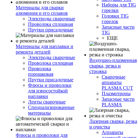
Наборы для TIG
Материалы для сварки
горелки
алюминия и его сплавов
Головки TIG
Электроды сварочные
горелок
Проволока сплошная
Запасные части
Прутки присадочные
TIG
+ ЕЩЕ
Материалы для наплавки и
ремонта деталей
Электроды сварочные
Воздушно-плазменная
Проволока сплошная
сварка, резка и
Проволока
строжка
порошковая
Сварочные
Прутки присадочные
аппараты
Флюсы и проволоки
PLASMA CUT
для износостойкой
Плазмотроны
наплавки
Запасные части
Ленты сварочные
PLASMA
Специализированные
материалы
Лазерная сварка, резка
и очистка
Аппараты
Флюсы и проволоки для
лазерной сварки