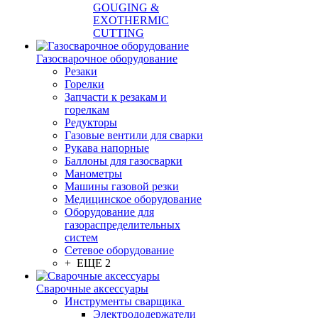
GOUGING &
EXOTHERMIC
CUTTING
Газосварочное оборудование
Резаки
Горелки
Запчасти к резакам и
горелкам
Редукторы
Газовые вентили для сварки
Рукава напорные
Баллоны для газосварки
Манометры
Машины газовой резки
Медицинское оборудование
Оборудование для
газораспределительных
систем
Сетевое оборудование
+ ЕЩЕ 2
Сварочные аксессуары
Инструменты сварщика
Электрододержатели