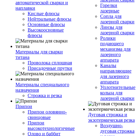
автоматической сварки и
Горелки
наплавки
лазерные
Кислые флюсы
Сопла для
Нейтральные флюсы
лазерной сварки
Основные флюсы
Линзы для
Высокоосновные
лазерной сварки
флюсы
Ролики
подающего
механизма для
Материалы для сварки
лазерного
титана
аппарата
Проволока сплошная
Каналы
Присадочные прутки
направляющие
для лазерного
аппарата
Материалы специального
Уплотнительные
назначения
кольца для
Строжка и резка
лазерной сварки
Припои
Припои оловянно-
Дуговая строжка и
свинцовые
экзотермическая резка
Припои
Воздушно-
высокотехнологичные
дуговая строжка
Олово и баббит