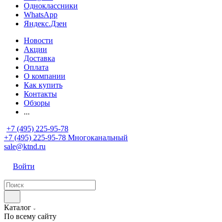
Одноклассники
WhatsApp
Яндекс.Дзен
Новости
Акции
Доставка
Оплата
О компании
Как купить
Контакты
Обзоры
...
+7 (495) 225-95-78
+7 (495) 225-95-78
Многоканальный
sale@ktnd.ru
Войти
Каталог
По всему сайту