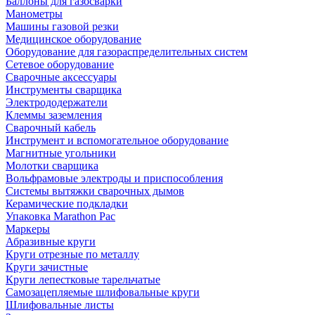
Баллоны для газосварки
Манометры
Машины газовой резки
Медицинское оборудование
Оборудование для газораспределительных систем
Сетевое оборудование
Сварочные аксессуары
Инструменты сварщика
Электрододержатели
Клеммы заземления
Сварочный кабель
Инструмент и вспомогательное оборудование
Магнитные угольники
Молотки сварщика
Вольфрамовые электроды и приспособления
Системы вытяжки сварочных дымов
Керамические подкладки
Упаковка Marathon Pac
Маркеры
Абразивные круги
Круги отрезные по металлу
Круги зачистные
Круги лепестковые тарельчатые
Самозацепляемые шлифовальные круги
Шлифовальные листы