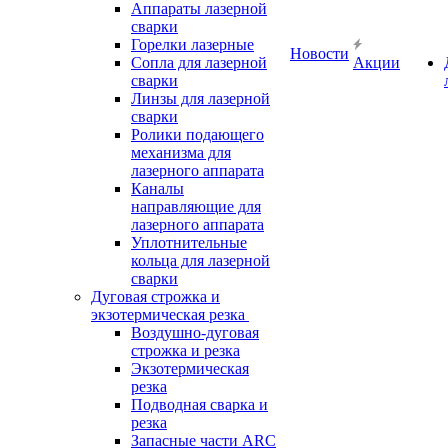
Аппараты лазерной
сварки
Горелки лазерные
Новости
Сопла для лазерной
Акции
сварки
Линзы для лазерной
сварки
Ролики подающего
механизма для
лазерного аппарата
Каналы
направляющие для
лазерного аппарата
Уплотнительные
кольца для лазерной
сварки
Дуговая строжка и
экзотермическая резка
Воздушно-дуговая
строжка и резка
Экзотермическая
резка
Подводная сварка и
резка
Запасные части ARC