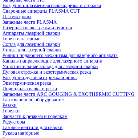
Воздушно-плазменная сварка, резка и строжка
Сварочные аппараты PLASMA CUT
Плазмотроны
Запасные части PLASMA
Лазерная сварка, резка и очистка
Аппараты лазерной сварки
Горелки лазерные
Сопла для лазерной сварки
Линзы для лазерной сварки
Ролики подающего механизма для лазерного аппарата
Каналы направляющие для лазерного аппарата
Уплотнительные кольца для лазерной сварки
Дуговая строжка и экзотермическая резка
Воздушно-дуговая строжка и резка
Экзотермическая резка
Подводная сварка и резка
Запасные части ARC GOUGING & EXOTHERMIC CUTTING
Газосварочное оборудование
Резаки
Горелки
Запчасти к резакам и горелкам
Редукторы
Газовые вентили для сварки
Рукава напорные