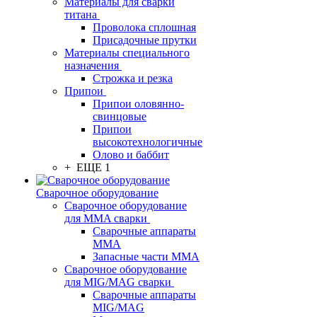
Материалы для сварки
титана
Проволока сплошная
Присадочные прутки
Материалы специального
назначения
Строжка и резка
Припои
Припои оловянно-
свинцовые
Припои
высокотехнологичные
Олово и баббит
+ ЕЩЕ 1
Сварочное оборудование
Сварочное оборудование
для MMA сварки
Сварочные аппараты
MMA
Запасные части MMA
Сварочное оборудование
для MIG/MAG сварки
Сварочные аппараты
MIG/MAG