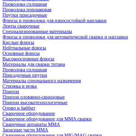
Проволока сплошная
Проволока порошковая
Прутки присадочные
Флюсы и проволоки для износостойкой наплавки
Ленты сварочные
Специализированные материалы
Флюсы и проволоки для автоматической сварки и наплавки
Кислые флюсы
Нейтральные флюсы
Основные флюсы
Высокоосновные флюсы
Материалы для сварки титана
Проволока сплошная
Присадочные прутки
Материалы специального назначения
Строжка и резка
Припои
Припои оловянно-свинцовые
Припои высокотехнологичные
Олово и баббит
Сварочное оборудование
Сварочное оборудование для MMA сварки
Сварочные аппараты MMA
Запасные части MMA
Сварочное оборудование для MIG/MAG сварки