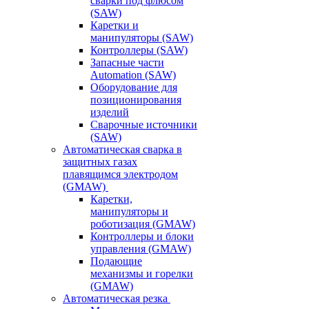
сварки под флюсом
(SAW)
Каретки и
манипуляторы (SAW)
Контроллеры (SAW)
Запасные части
Automation (SAW)
Оборудование для
позиционирования
изделий
Сварочные источники
(SAW)
Автоматическая сварка в
защитных газах
плавящимся электродом
(GMAW)
Каретки,
манипуляторы и
роботизация (GMAW)
Контроллеры и блоки
управления (GMAW)
Подающие
механизмы и горелки
(GMAW)
Автоматическая резка