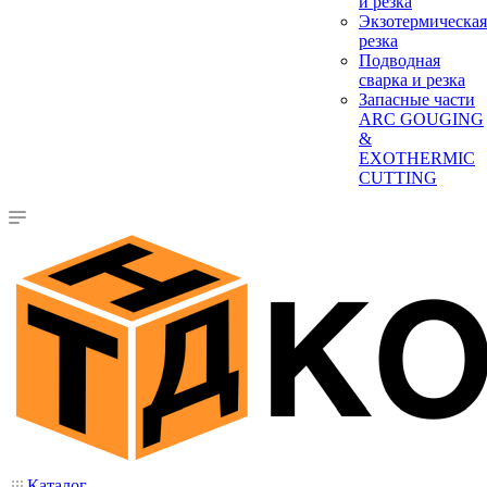
и резка
Экзотермическая
резка
Подводная
сварка и резка
Запасные части
ARC GOUGING
&
EXOTHERMIC
CUTTING
Каталог