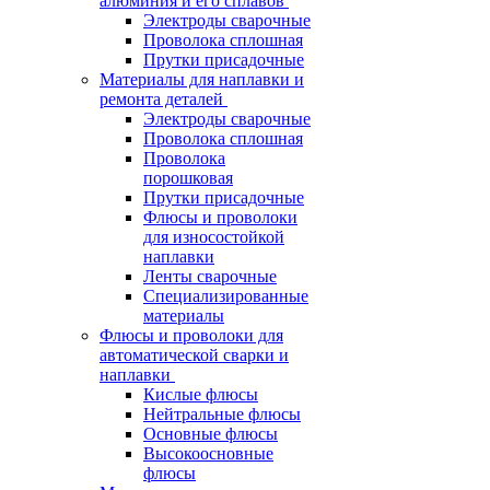
алюминия и его сплавов
Электроды сварочные
Проволока сплошная
Прутки присадочные
Материалы для наплавки и
ремонта деталей
Электроды сварочные
Проволока сплошная
Проволока
порошковая
Прутки присадочные
Флюсы и проволоки
для износостойкой
наплавки
Ленты сварочные
Специализированные
материалы
Флюсы и проволоки для
автоматической сварки и
наплавки
Кислые флюсы
Нейтральные флюсы
Основные флюсы
Высокоосновные
флюсы