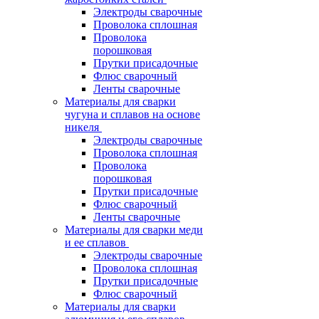
Электроды сварочные
Проволока сплошная
Проволока
порошковая
Прутки присадочные
Флюс сварочный
Ленты сварочные
Материалы для сварки
чугуна и сплавов на основе
никеля
Электроды сварочные
Проволока сплошная
Проволока
порошковая
Прутки присадочные
Флюс сварочный
Ленты сварочные
Материалы для сварки меди
и ее сплавов
Электроды сварочные
Проволока сплошная
Прутки присадочные
Флюс сварочный
Материалы для сварки