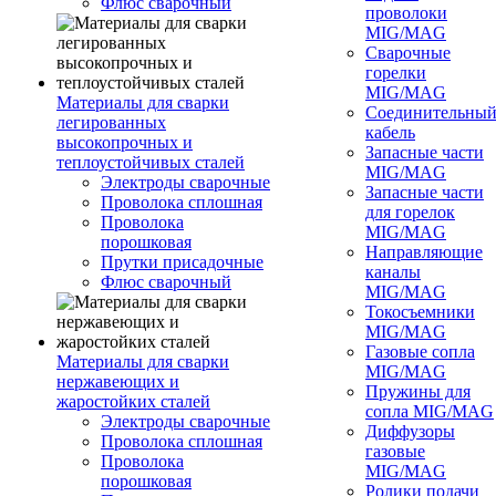
Флюс сварочный
проволоки
MIG/MAG
Сварочные
горелки
MIG/MAG
Материалы для сварки
Соединительны
легированных
кабель
высокопрочных и
Запасные части
теплоустойчивых сталей
MIG/MAG
Электроды сварочные
Запасные части
Проволока сплошная
для горелок
Проволока
MIG/MAG
порошковая
Направляющие
Прутки присадочные
каналы
Флюс сварочный
MIG/MAG
Токосъемники
MIG/MAG
Газовые сопла
Материалы для сварки
MIG/MAG
нержавеющих и
Пружины для
жаростойких сталей
сопла MIG/MAG
Электроды сварочные
Диффузоры
Проволока сплошная
газовые
Проволока
MIG/MAG
порошковая
Ролики подачи