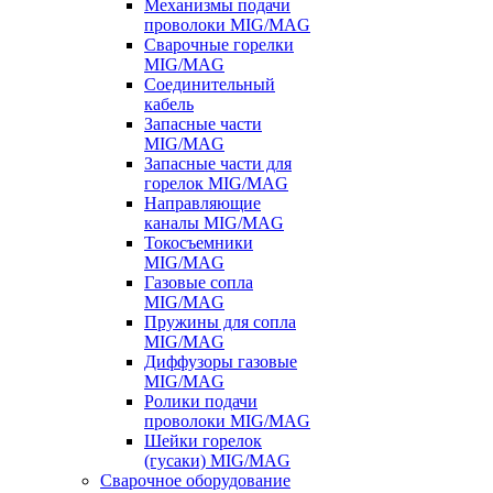
Механизмы подачи
проволоки MIG/MAG
Сварочные горелки
MIG/MAG
Соединительный
кабель
Запасные части
MIG/MAG
Запасные части для
горелок MIG/MAG
Направляющие
каналы MIG/MAG
Токосъемники
MIG/MAG
Газовые сопла
MIG/MAG
Пружины для сопла
MIG/MAG
Диффузоры газовые
MIG/MAG
Ролики подачи
проволоки MIG/MAG
Шейки горелок
(гусаки) MIG/MAG
Сварочное оборудование