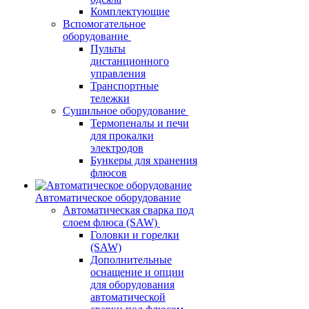
Комплектующие
Вспомогательное
оборудование
Пульты
дистанционного
управления
Транспортные
тележки
Сушильное оборудование
Термопеналы и печи
для прокалки
электродов
Бункеры для хранения
флюсов
Автоматическое оборудование
Автоматическая сварка под
слоем флюса (SAW)
Головки и горелки
(SAW)
Дополнительные
оснащение и опции
для оборудования
автоматической