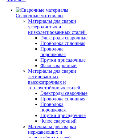
Сварочные материалы
Материалы для сварки
углеродистых и
низколегированных сталей
Электроды сварочные
Проволока сплошная
Проволока
порошковая
Прутки присадочные
Флюс сварочный
Материалы для сварки
легированных
высокопрочных и
теплоустойчивых сталей
Электроды сварочные
Проволока сплошная
Проволока
порошковая
Прутки присадочные
Флюс сварочный
Материалы для сварки
нержавеющих и
жаростойких сталей