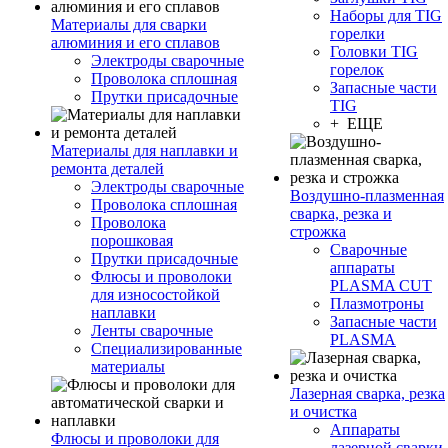
Наборы для TIG
Материалы для сварки
горелки
алюминия и его сплавов
Головки TIG
Электроды сварочные
горелок
Проволока сплошная
Запасные части
Прутки присадочные
TIG
+ ЕЩЕ
Материалы для наплавки и
ремонта деталей
Электроды сварочные
Воздушно-плазменная
Проволока сплошная
сварка, резка и
Проволока
строжка
порошковая
Сварочные
Прутки присадочные
аппараты
Флюсы и проволоки
PLASMA CUT
для износостойкой
Плазмотроны
наплавки
Запасные части
Ленты сварочные
PLASMA
Специализированные
материалы
Лазерная сварка, резка
и очистка
Аппараты
Флюсы и проволоки для
лазерной сварки