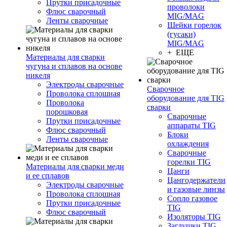
Прутки присадочные
проволоки
Флюс сварочный
MIG/MAG
Ленты сварочные
Шейки горелок
(гусаки)
MIG/MAG
+ ЕЩЕ
Материалы для сварки
чугуна и сплавов на основе
никеля
Электроды сварочные
Сварочное
Проволока сплошная
оборудование для TIG
Проволока
сварки
порошковая
Сварочные
Прутки присадочные
аппараты TIG
Флюс сварочный
Блоки
Ленты сварочные
охлаждения
Сварочные
горелки TIG
Материалы для сварки меди
Цанги
и ее сплавов
Цангодержатели
Электроды сварочные
и газовые линзы
Проволока сплошная
Сопло газовое
Прутки присадочные
TIG
Флюс сварочный
Изоляторы TIG
Заглушки TIG