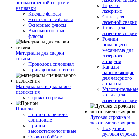
автоматической сварки и
Горелки
наплавки
лазерные
Кислые флюсы
Сопла для
Нейтральные флюсы
лазерной сварки
Основные флюсы
Линзы для
Высокоосновные
лазерной сварки
флюсы
Ролики
подающего
механизма для
Материалы для сварки
лазерного
титана
аппарата
Проволока сплошная
Каналы
Присадочные прутки
направляющие
для лазерного
аппарата
Материалы специального
Уплотнительные
назначения
кольца для
Строжка и резка
лазерной сварки
Припои
Припои оловянно-
Дуговая строжка и
свинцовые
экзотермическая резка
Припои
Воздушно-
высокотехнологичные
дуговая строжка
Олово и баббит