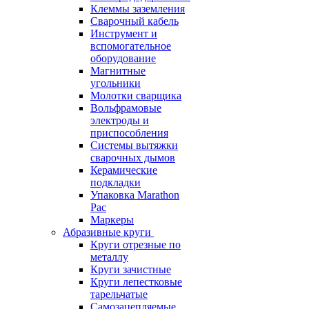
Клеммы заземления
Сварочный кабель
Инструмент и
вспомогательное
оборудование
Магнитные
угольники
Молотки сварщика
Вольфрамовые
электроды и
приспособления
Системы вытяжки
сварочных дымов
Керамические
подкладки
Упаковка Marathon
Pac
Маркеры
Абразивные круги
Круги отрезные по
металлу
Круги зачистные
Круги лепестковые
тарельчатые
Самозацепляемые