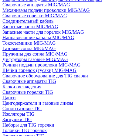
Сварочные аппараты MIG/MAG
Механизмы подачи проволоки MIG/MAG
Сварочные горелки MIG/MAG
Соединительный кабель
Запасные части MIG/MAG
Запасные части для горелок MIG/MAG
Направляющие каналы MIG/MAG
Токосъемники MIG/MAG
Газовые сопла MIG/MAG
Пружины для сопла MIG/MAG
Диффузоры газовые MIG/MAG
Ролики подачи проволоки MIG/MAG
Шейки горелок (гусаки) MIG/MAG
Сварочное оборудование для TIG сварки
Сварочные аппараты TIG
Блоки охлаждения
Сварочные горелки TIG
Цанги
Цангодержатели и газовые линзы
Сопло газовое TIG
Изоляторы TIG
Заглушки TIG
Наборы для TIG горелки
Головки TIG горелок
Запасные части TIG