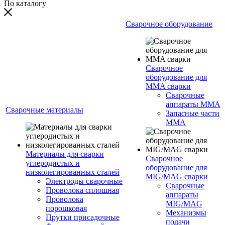
По каталогу
Сварочное оборудование
Сварочное
оборудование для
MMA сварки
Сварочные
аппараты MMA
Сварочные материалы
Запасные части
MMA
Материалы для сварки
Сварочное
углеродистых и
оборудование для
низколегированных сталей
MIG/MAG сварки
Электроды сварочные
Сварочные
Проволока сплошная
аппараты
Проволока
MIG/MAG
порошковая
Механизмы
Прутки присадочные
подачи