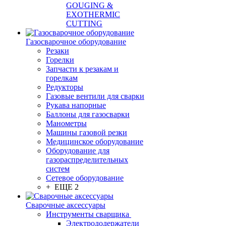
GOUGING &
EXOTHERMIC
CUTTING
Газосварочное оборудование
Резаки
Горелки
Запчасти к резакам и
горелкам
Редукторы
Газовые вентили для сварки
Рукава напорные
Баллоны для газосварки
Манометры
Машины газовой резки
Медицинское оборудование
Оборудование для
газораспределительных
систем
Сетевое оборудование
+ ЕЩЕ 2
Сварочные аксессуары
Инструменты сварщика
Электрододержатели