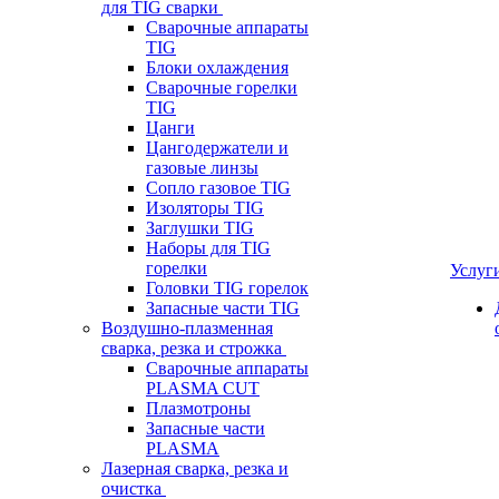
для TIG сварки
Сварочные аппараты
TIG
Блоки охлаждения
Сварочные горелки
TIG
Цанги
Цангодержатели и
газовые линзы
Сопло газовое TIG
Изоляторы TIG
Заглушки TIG
Наборы для TIG
горелки
Услуг
Головки TIG горелок
Запасные части TIG
Воздушно-плазменная
сварка, резка и строжка
Сварочные аппараты
PLASMA CUT
Плазмотроны
Запасные части
PLASMA
Лазерная сварка, резка и
очистка