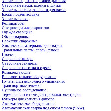
Защита лица, глаз и органов дыхания
Сварочные маски, шлемы и щитки
Защитные стекла, запчасти для масок
Блоки подачи воздуха
Защитные очки
Респираторы
Спецодежда для сварщиков
Одежда сварщика
Обувь сварщика
Перчатки сварочные
Химические материалы для сварки
Травильные пасты, спреи, флюсы
Прочее
Сварочные шторы
Сварочные занавесы
Сварочные полотна и одеяла
Комплектующие
Вспомогательное оборудование
Пульты дистанционного управления
Транспортные тележки
Сушильное оборудование
Термопеналы и печи для прокалки электродов
Бункеры для хранения флюсов
Автоматическое оборудование
Автоматическая сварка под слоем флюса (SAW)