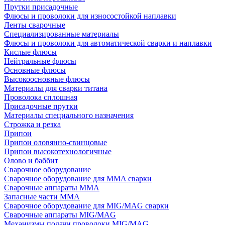
Прутки присадочные
Флюсы и проволоки для износостойкой наплавки
Ленты сварочные
Специализированные материалы
Флюсы и проволоки для автоматической сварки и наплавки
Кислые флюсы
Нейтральные флюсы
Основные флюсы
Высокоосновные флюсы
Материалы для сварки титана
Проволока сплошная
Присадочные прутки
Материалы специального назначения
Строжка и резка
Припои
Припои оловянно-свинцовые
Припои высокотехнологичные
Олово и баббит
Сварочное оборудование
Сварочное оборудование для MMA сварки
Сварочные аппараты MMA
Запасные части MMA
Сварочное оборудование для MIG/MAG сварки
Сварочные аппараты MIG/MAG
Механизмы подачи проволоки MIG/MAG