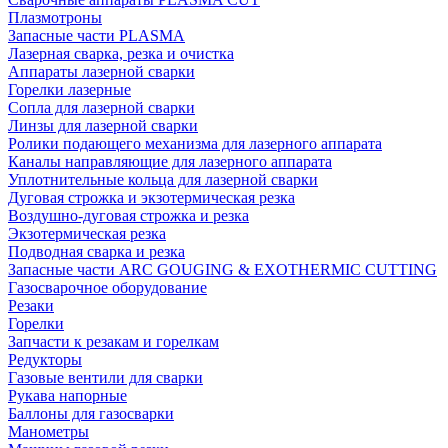
Плазмотроны
Запасные части PLASMA
Лазерная сварка, резка и очистка
Аппараты лазерной сварки
Горелки лазерные
Сопла для лазерной сварки
Линзы для лазерной сварки
Ролики подающего механизма для лазерного аппарата
Каналы направляющие для лазерного аппарата
Уплотнительные кольца для лазерной сварки
Дуговая строжка и экзотермическая резка
Воздушно-дуговая строжка и резка
Экзотермическая резка
Подводная сварка и резка
Запасные части ARC GOUGING & EXOTHERMIC CUTTING
Газосварочное оборудование
Резаки
Горелки
Запчасти к резакам и горелкам
Редукторы
Газовые вентили для сварки
Рукава напорные
Баллоны для газосварки
Манометры