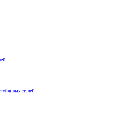
лей
стойчивых сталей