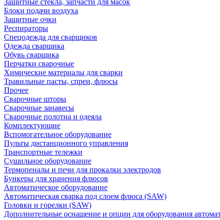
Защитные стекла, запчасти для масок
Блоки подачи воздуха
Защитные очки
Респираторы
Спецодежда для сварщиков
Одежда сварщика
Обувь сварщика
Перчатки сварочные
Химические материалы для сварки
Травильные пасты, спреи, флюсы
Прочее
Сварочные шторы
Сварочные занавесы
Сварочные полотна и одеяла
Комплектующие
Вспомогательное оборудование
Пульты дистанционного управления
Транспортные тележки
Сушильное оборудование
Термопеналы и печи для прокалки электродов
Бункеры для хранения флюсов
Автоматическое оборудование
Автоматическая сварка под слоем флюса (SAW)
Головки и горелки (SAW)
Дополнительные оснащение и опции для оборудования автома