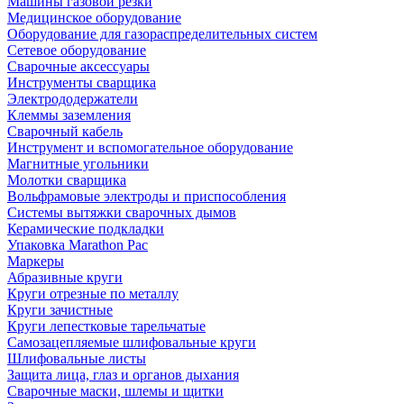
Машины газовой резки
Медицинское оборудование
Оборудование для газораспределительных систем
Сетевое оборудование
Сварочные аксессуары
Инструменты сварщика
Электрододержатели
Клеммы заземления
Сварочный кабель
Инструмент и вспомогательное оборудование
Магнитные угольники
Молотки сварщика
Вольфрамовые электроды и приспособления
Системы вытяжки сварочных дымов
Керамические подкладки
Упаковка Marathon Pac
Маркеры
Абразивные круги
Круги отрезные по металлу
Круги зачистные
Круги лепестковые тарельчатые
Самозацепляемые шлифовальные круги
Шлифовальные листы
Защита лица, глаз и органов дыхания
Сварочные маски, шлемы и щитки