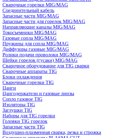
Сварочные горелки MIG/MAG
Соединительный кабель
Запасные части MIG/MAG
Запасные части для горелок MIG/MAG
Направляющие каналы MIG/MAG
Токосъемники MIG/MAG
Газовые сопла MIG/MAG
Пружины для сопла MIG/MAG
Диффузоры газовые MIG/MAG
Ролики подачи проволоки MIG/MAG
Шейки горелок (гусаки) MIG/MAG
Сварочное оборудование для TIG сварки
Сварочные аппараты TIG
Блоки охлаждения
Сварочные горелки TIG
Цанги
Цангодержатели и газовые линзы
Сопло газовое TIG
Изоляторы TIG
Заглушки TIG
Наборы для TIG горелки
Головки TIG горелок
Запасные части TIG
Воздушно-плазменная сварка, резка и строжка
Сварочные аппараты PLASMA CUT