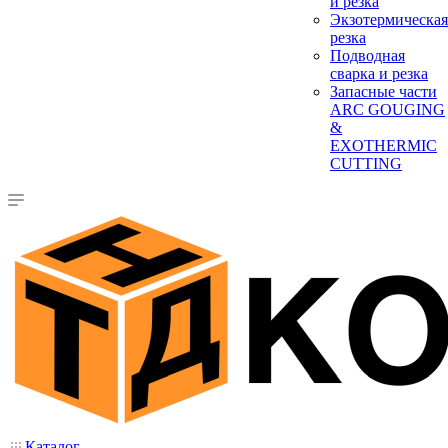
и резка
Экзотермическая
резка
Подводная
сварка и резка
Запасные части
ARC GOUGING
&
EXOTHERMIC
CUTTING
Каталог