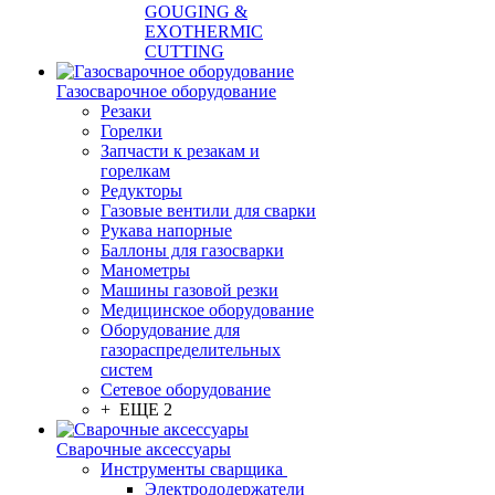
GOUGING &
EXOTHERMIC
CUTTING
Газосварочное оборудование
Резаки
Горелки
Запчасти к резакам и
горелкам
Редукторы
Газовые вентили для сварки
Рукава напорные
Баллоны для газосварки
Манометры
Машины газовой резки
Медицинское оборудование
Оборудование для
газораспределительных
систем
Сетевое оборудование
+ ЕЩЕ 2
Сварочные аксессуары
Инструменты сварщика
Электрододержатели