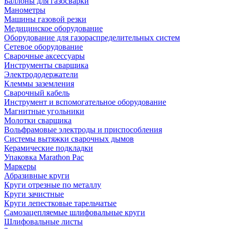
Баллоны для газосварки
Манометры
Машины газовой резки
Медицинское оборудование
Оборудование для газораспределительных систем
Сетевое оборудование
Сварочные аксессуары
Инструменты сварщика
Электрододержатели
Клеммы заземления
Сварочный кабель
Инструмент и вспомогательное оборудование
Магнитные угольники
Молотки сварщика
Вольфрамовые электроды и приспособления
Системы вытяжки сварочных дымов
Керамические подкладки
Упаковка Marathon Pac
Маркеры
Абразивные круги
Круги отрезные по металлу
Круги зачистные
Круги лепестковые тарельчатые
Самозацепляемые шлифовальные круги
Шлифовальные листы