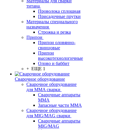
Материалы для сварки
титана
Проволока сплошная
Присадочные прутки
Материалы специального
назначения
Строжка и резка
Припои
Припои оловянно-
свинцовые
Припои
высокотехнологичные
Олово и баббит
+ ЕЩЕ 1
Сварочное оборудование
Сварочное оборудование
для MMA сварки
Сварочные аппараты
MMA
Запасные части MMA
Сварочное оборудование
для MIG/MAG сварки
Сварочные аппараты
MIG/MAG