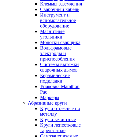
Клеммы заземления
Сварочный кабель
Инструмент и
вспомогательное
оборудование
Магнитные
угольники
Молотки сварщика
Вольфрамовые
электроды и
приспособления
Системы вытяжки
сварочных дымов
Керамические
подкладки
Упаковка Marathon
Pac
Маркеры
Абразивные круги
Круги отрезные по
металлу
Круги зачистные
Круги лепестковые
тарельчатые
Самозацепляемые