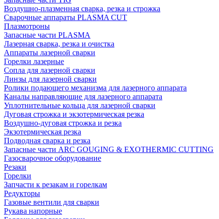
Воздушно-плазменная сварка, резка и строжка
Сварочные аппараты PLASMA CUT
Плазмотроны
Запасные части PLASMA
Лазерная сварка, резка и очистка
Аппараты лазерной сварки
Горелки лазерные
Сопла для лазерной сварки
Линзы для лазерной сварки
Ролики подающего механизма для лазерного аппарата
Каналы направляющие для лазерного аппарата
Уплотнительные кольца для лазерной сварки
Дуговая строжка и экзотермическая резка
Воздушно-дуговая строжка и резка
Экзотермическая резка
Подводная сварка и резка
Запасные части ARC GOUGING & EXOTHERMIC CUTTING
Газосварочное оборудование
Резаки
Горелки
Запчасти к резакам и горелкам
Редукторы
Газовые вентили для сварки
Рукава напорные