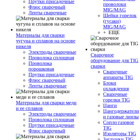
Прутки присадочные
проволоки
Флюс сварочный
MIG/MAG
Ленты сварочные
Шейки горелок
(гусаки)
MIG/MAG
+ ЕЩЕ
Материалы для сварки
чугуна и сплавов на основе
никеля
Электроды сварочные
Сварочное
Проволока сплошная
оборудование для TIG
Проволока
сварки
порошковая
Сварочные
Прутки присадочные
аппараты TIG
Флюс сварочный
Блоки
Ленты сварочные
охлаждения
Сварочные
горелки TIG
Материалы для сварки меди
Цанги
и ее сплавов
Цангодержатели
Электроды сварочные
и газовые линзы
Проволока сплошная
Сопло газовое
Прутки присадочные
TIG
Флюс сварочный
Изоляторы TIG
Заглушки TIG