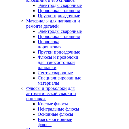
алюминия и его сплавов
Электроды сварочные
Проволока сплошная
Прутки присадочные
Материалы для наплавки и
ремонта деталей
Электроды сварочные
Проволока сплошная
Проволока
порошковая
Прутки присадочные
Флюсы и проволоки
для износостойкой
наплавки
Ленты сварочные
Специализированные
материалы
Флюсы и проволоки для
автоматической сварки и
наплавки
Кислые флюсы
Нейтральные флюсы
Основные флюсы
Высокоосновные
флюсы