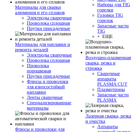
Наборы для TIG
Материалы для сварки
горелки
алюминия и его сплавов
Головки TIG
Электроды сварочные
горелок
Проволока сплошная
Запасные части
Прутки присадочные
TIG
+ ЕЩЕ
Материалы для наплавки и
ремонта деталей
Электроды сварочные
Воздушно-плазменная
Проволока сплошная
сварка, резка и
Проволока
строжка
порошковая
Сварочные
Прутки присадочные
аппараты
Флюсы и проволоки
PLASMA CUT
для износостойкой
Плазмотроны
наплавки
Запасные части
Ленты сварочные
PLASMA
Специализированные
материалы
Лазерная сварка, резка
и очистка
Аппараты
Флюсы и проволоки для
лазерной сварки