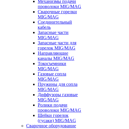
Механизмы подачи
проволоки MIG/MAG
Сварочные горелки
MIG/MAG
Соединительный
кабель
Запасные части
MIG/MAG
Запасные части для
горелок MIG/MAG
Направляющие
каналы MIG/MAG
Токосъемники
MIG/MAG
Газовые сопла
MIG/MAG
Пружины для сопла
MIG/MAG
Диффузоры газовые
MIG/MAG
Ролики подачи
проволоки MIG/MAG
Шейки горелок
(гусаки) MIG/MAG
Сварочное оборудование