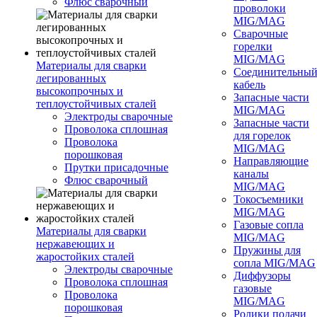
Флюс сварочный
проволоки
MIG/MAG
Сварочные
горелки
MIG/MAG
Материалы для сварки
Соединительны
легированных
кабель
высокопрочных и
Запасные части
теплоустойчивых сталей
MIG/MAG
Электроды сварочные
Запасные части
Проволока сплошная
для горелок
Проволока
MIG/MAG
порошковая
Направляющие
Прутки присадочные
каналы
Флюс сварочный
MIG/MAG
Токосъемники
MIG/MAG
Газовые сопла
Материалы для сварки
MIG/MAG
нержавеющих и
Пружины для
жаростойких сталей
сопла MIG/MAG
Электроды сварочные
Диффузоры
Проволока сплошная
газовые
Проволока
MIG/MAG
порошковая
Ролики подачи