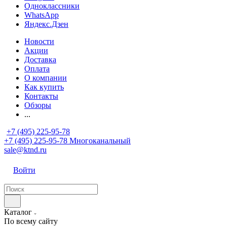
Одноклассники
WhatsApp
Яндекс.Дзен
Новости
Акции
Доставка
Оплата
О компании
Как купить
Контакты
Обзоры
...
+7 (495) 225-95-78
+7 (495) 225-95-78
Многоканальный
sale@ktnd.ru
Войти
Каталог
По всему сайту