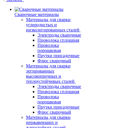
Сварочные материалы
Материалы для сварки
углеродистых и
низколегированных сталей
Электроды сварочные
Проволока сплошная
Проволока
порошковая
Прутки присадочные
Флюс сварочный
Материалы для сварки
легированных
высокопрочных и
теплоустойчивых сталей
Электроды сварочные
Проволока сплошная
Проволока
порошковая
Прутки присадочные
Флюс сварочный
Материалы для сварки
нержавеющих и
жаростойких сталей