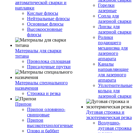
автоматической сварки и
Горелки
наплавки
лазерные
Кислые флюсы
Сопла для
Нейтральные флюсы
лазерной сварки
Основные флюсы
Линзы для
Высокоосновные
лазерной сварки
флюсы
Ролики
подающего
механизма для
Материалы для сварки
лазерного
титана
аппарата
Проволока сплошная
Каналы
Присадочные прутки
направляющие
для лазерного
аппарата
Материалы специального
Уплотнительные
назначения
кольца для
Строжка и резка
лазерной сварки
Припои
Припои оловянно-
Дуговая строжка и
свинцовые
экзотермическая резка
Припои
Воздушно-
высокотехнологичные
дуговая строжка
Олово и баббит