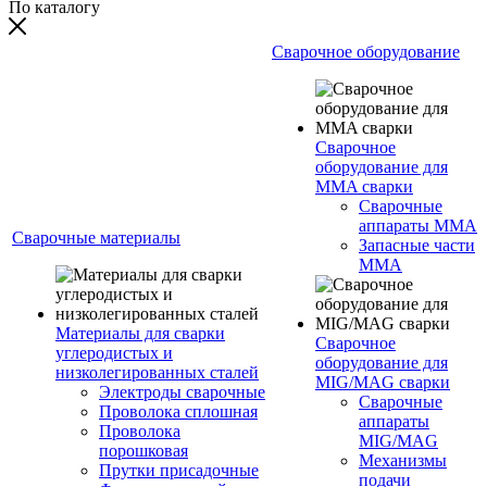
По каталогу
Сварочное оборудование
Сварочное
оборудование для
MMA сварки
Сварочные
аппараты MMA
Сварочные материалы
Запасные части
MMA
Материалы для сварки
Сварочное
углеродистых и
оборудование для
низколегированных сталей
MIG/MAG сварки
Электроды сварочные
Сварочные
Проволока сплошная
аппараты
Проволока
MIG/MAG
порошковая
Механизмы
Прутки присадочные
подачи