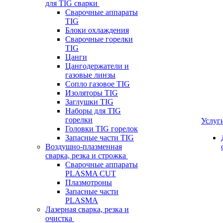
для TIG сварки
Сварочные аппараты
TIG
Блоки охлаждения
Сварочные горелки
TIG
Цанги
Цангодержатели и
газовые линзы
Сопло газовое TIG
Изоляторы TIG
Заглушки TIG
Наборы для TIG
горелки
Услуг
Головки TIG горелок
Запасные части TIG
Воздушно-плазменная
сварка, резка и строжка
Сварочные аппараты
PLASMA CUT
Плазмотроны
Запасные части
PLASMA
Лазерная сварка, резка и
очистка