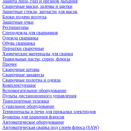
Защита лица, глаз и органов дыхания
Сварочные маски, шлемы и щитки
Защитные стекла, запчасти для масок
Блоки подачи воздуха
Защитные очки
Респираторы
Спецодежда для сварщиков
Одежда сварщика
Обувь сварщика
Перчатки сварочные
Химические материалы для сварки
Травильные пасты, спреи, флюсы
Прочее
Сварочные шторы
Сварочные занавесы
Сварочные полотна и одеяла
Комплектующие
Вспомогательное оборудование
Пульты дистанционного управления
Транспортные тележки
Сушильное оборудование
Термопеналы и печи для прокалки электродов
Бункеры для хранения флюсов
Автоматическое оборудование
Автоматическая сварка под слоем флюса (SAW)