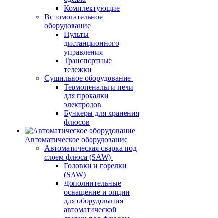
Комплектующие
Вспомогательное
оборудование
Пульты
дистанционного
управления
Транспортные
тележки
Сушильное оборудование
Термопеналы и печи
для прокалки
электродов
Бункеры для хранения
флюсов
Автоматическое оборудование
Автоматическая сварка под
слоем флюса (SAW)
Головки и горелки
(SAW)
Дополнительные
оснащение и опции
для оборудования
автоматической