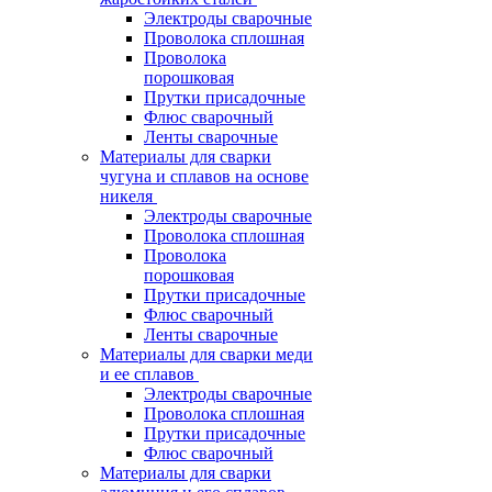
Электроды сварочные
Проволока сплошная
Проволока
порошковая
Прутки присадочные
Флюс сварочный
Ленты сварочные
Материалы для сварки
чугуна и сплавов на основе
никеля
Электроды сварочные
Проволока сплошная
Проволока
порошковая
Прутки присадочные
Флюс сварочный
Ленты сварочные
Материалы для сварки меди
и ее сплавов
Электроды сварочные
Проволока сплошная
Прутки присадочные
Флюс сварочный
Материалы для сварки