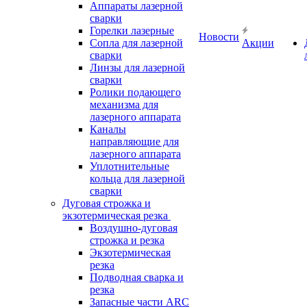
Аппараты лазерной
сварки
Горелки лазерные
Новости
Сопла для лазерной
Акции
сварки
Линзы для лазерной
сварки
Ролики подающего
механизма для
лазерного аппарата
Каналы
направляющие для
лазерного аппарата
Уплотнительные
кольца для лазерной
сварки
Дуговая строжка и
экзотермическая резка
Воздушно-дуговая
строжка и резка
Экзотермическая
резка
Подводная сварка и
резка
Запасные части ARC