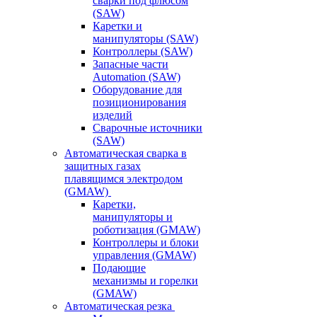
сварки под флюсом
(SAW)
Каретки и
манипуляторы (SAW)
Контроллеры (SAW)
Запасные части
Automation (SAW)
Оборудование для
позиционирования
изделий
Сварочные источники
(SAW)
Автоматическая сварка в
защитных газах
плавящимся электродом
(GMAW)
Каретки,
манипуляторы и
роботизация (GMAW)
Контроллеры и блоки
управления (GMAW)
Подающие
механизмы и горелки
(GMAW)
Автоматическая резка