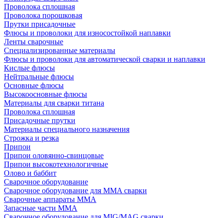
Проволока сплошная
Проволока порошковая
Прутки присадочные
Флюсы и проволоки для износостойкой наплавки
Ленты сварочные
Специализированные материалы
Флюсы и проволоки для автоматической сварки и наплавки
Кислые флюсы
Нейтральные флюсы
Основные флюсы
Высокоосновные флюсы
Материалы для сварки титана
Проволока сплошная
Присадочные прутки
Материалы специального назначения
Строжка и резка
Припои
Припои оловянно-свинцовые
Припои высокотехнологичные
Олово и баббит
Сварочное оборудование
Сварочное оборудование для MMA сварки
Сварочные аппараты MMA
Запасные части MMA
Сварочное оборудование для MIG/MAG сварки