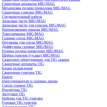
Сварочные аппараты MIG/MAG
Механизмы подачи проволоки MIG/MAG
Сварочные горелки MIG/MAG
Соединительный кабель
Запасные части MIG/MAG
Запасные части для горелок MIG/MAG
Направляющие каналы MIG/MAG
Токосъемники MIG/MAG
Газовые сопла MIG/MAG
Пружины для сопла MIG/MAG
Диффузоры газовые MIG/MAG
Ролики подачи проволоки MIG/MAG
Шейки горелок (гусаки) MIG/MAG
Сварочное оборудование для TIG сварки
Сварочные аппараты TIG
Блоки охлаждения
Сварочные горелки TIG
Цанги
Цангодержатели и газовые линзы
Сопло газовое TIG
Изоляторы TIG
Заглушки TIG
Наборы для TIG горелки
Головки TIG горелок
Запасные части TIG