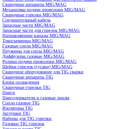
Сварочные аппараты MIG/MAG
Механизмы подачи проволоки MIG/MAG
Сварочные горелки MIG/MAG
Соединительный кабель
Запасные части MIG/MAG
Запасные части для горелок MIG/MAG
Направляющие каналы MIG/MAG
Токосъемники MIG/MAG
Газовые сопла MIG/MAG
Пружины для сопла MIG/MAG
Диффузоры газовые MIG/MAG
Ролики подачи проволоки MIG/MAG
Шейки горелок (гусаки) MIG/MAG
Сварочное оборудование для TIG сварки
Сварочные аппараты TIG
Блоки охлаждения
Сварочные горелки TIG
Цанги
Цангодержатели и газовые линзы
Сопло газовое TIG
Изоляторы TIG
Заглушки TIG
Наборы для TIG горелки
Головки TIG горелок
Запасные части TIG