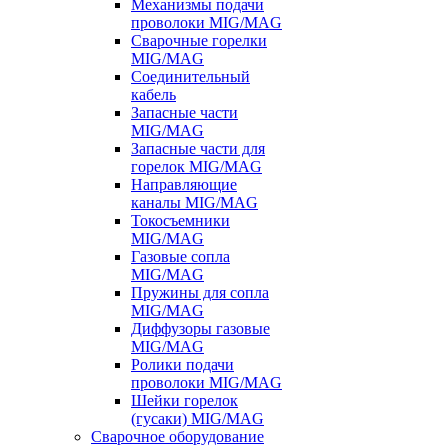
Механизмы подачи
проволоки MIG/MAG
Сварочные горелки
MIG/MAG
Соединительный
кабель
Запасные части
MIG/MAG
Запасные части для
горелок MIG/MAG
Направляющие
каналы MIG/MAG
Токосъемники
MIG/MAG
Газовые сопла
MIG/MAG
Пружины для сопла
MIG/MAG
Диффузоры газовые
MIG/MAG
Ролики подачи
проволоки MIG/MAG
Шейки горелок
(гусаки) MIG/MAG
Сварочное оборудование