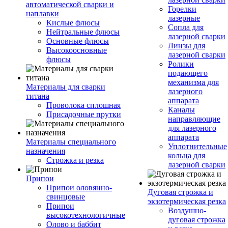
автоматической сварки и
Горелки
наплавки
лазерные
Кислые флюсы
Сопла для
Нейтральные флюсы
лазерной сварки
Основные флюсы
Линзы для
Высокоосновные
лазерной сварки
флюсы
Ролики
подающего
механизма для
Материалы для сварки
лазерного
титана
аппарата
Проволока сплошная
Каналы
Присадочные прутки
направляющие
для лазерного
аппарата
Материалы специального
Уплотнительные
назначения
кольца для
Строжка и резка
лазерной сварки
Припои
Припои оловянно-
Дуговая строжка и
свинцовые
экзотермическая резка
Припои
Воздушно-
высокотехнологичные
дуговая строжка
Олово и баббит