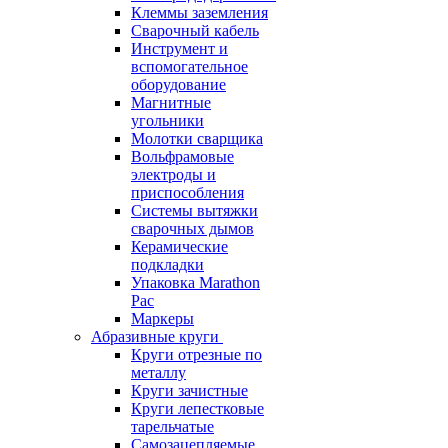
Клеммы заземления
Сварочный кабель
Инструмент и
вспомогательное
оборудование
Магнитные
угольники
Молотки сварщика
Вольфрамовые
электроды и
приспособления
Системы вытяжки
сварочных дымов
Керамические
подкладки
Упаковка Marathon
Pac
Маркеры
Абразивные круги
Круги отрезные по
металлу
Круги зачистные
Круги лепестковые
тарельчатые
Самозацепляемые