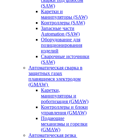
сварки под флюсом
(SAW)
Каретки и
манипуляторы (SAW)
Контроллеры (SAW)
Запасные части
Automation (SAW)
Оборудование для
позиционирования
изделий
Сварочные источники
(SAW)
Автоматическая сварка в
защитных газах
плавящимся электродом
(GMAW)
Каретки,
манипуляторы и
роботизация (GMAW)
Контроллеры и блоки
управления (GMAW)
Подающие
механизмы и горелки
(GMAW)
Автоматическая резка