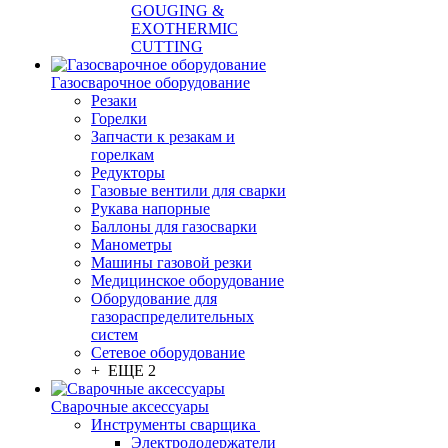
GOUGING &
EXOTHERMIC
CUTTING
Газосварочное оборудование
Резаки
Горелки
Запчасти к резакам и
горелкам
Редукторы
Газовые вентили для сварки
Рукава напорные
Баллоны для газосварки
Манометры
Машины газовой резки
Медицинское оборудование
Оборудование для
газораспределительных
систем
Сетевое оборудование
+ ЕЩЕ 2
Сварочные аксессуары
Инструменты сварщика
Электрододержатели