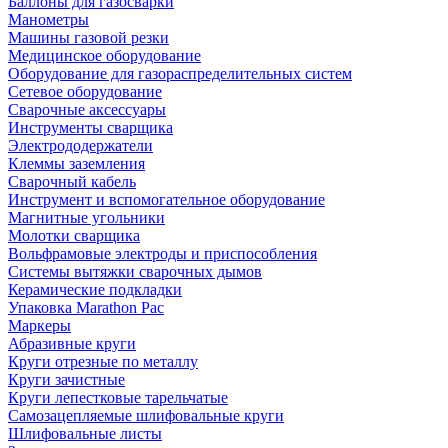
Баллоны для газосварки
Манометры
Машины газовой резки
Медицинское оборудование
Оборудование для газораспределительных систем
Сетевое оборудование
Сварочные аксессуары
Инструменты сварщика
Электрододержатели
Клеммы заземления
Сварочный кабель
Инструмент и вспомогательное оборудование
Магнитные угольники
Молотки сварщика
Вольфрамовые электроды и приспособления
Системы вытяжки сварочных дымов
Керамические подкладки
Упаковка Marathon Pac
Маркеры
Абразивные круги
Круги отрезные по металлу
Круги зачистные
Круги лепестковые тарельчатые
Самозацепляемые шлифовальные круги
Шлифовальные листы