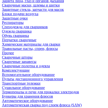
Защита лица, глаз и органов дыхания
Сварочные маски, шлемы и щитки
Защитные стекла, запчасти для масок
Блоки подачи воздуха
Защитные очки
Респираторы
Спецодежда для сварщиков
Одежда сварщика
Обувь сварщика
Перчатки сварочные
Химические материалы для сварки
Травильные пасты, спреи, флюсы
Прочее
Сварочные шторы
Сварочные занавесы
Сварочные полотна и одеяла
Комплектующие
Вспомогательное оборудование
Пульты дистанционного управления
Транспортные тележки
Сушильное оборудование
Термопеналы и печи для прокалки электродов
Бункеры для хранения флюсов
Автоматическое оборудование
Автоматическая сварка под слоем флюса (SAW)