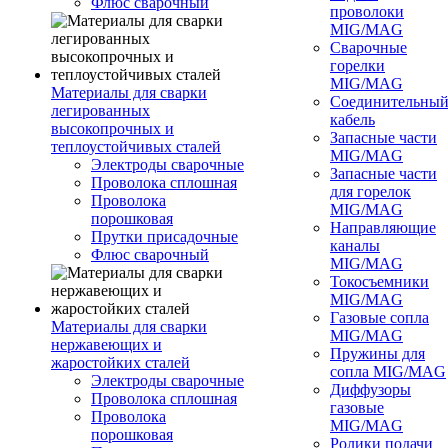
Флюс сварочный
проволоки
MIG/MAG
Сварочные
горелки
MIG/MAG
Материалы для сварки
Соединительны
легированных
кабель
высокопрочных и
Запасные части
теплоустойчивых сталей
MIG/MAG
Электроды сварочные
Запасные части
Проволока сплошная
для горелок
Проволока
MIG/MAG
порошковая
Направляющие
Прутки присадочные
каналы
Флюс сварочный
MIG/MAG
Токосъемники
MIG/MAG
Газовые сопла
Материалы для сварки
MIG/MAG
нержавеющих и
Пружины для
жаростойких сталей
сопла MIG/MAG
Электроды сварочные
Диффузоры
Проволока сплошная
газовые
Проволока
MIG/MAG
порошковая
Ролики подачи