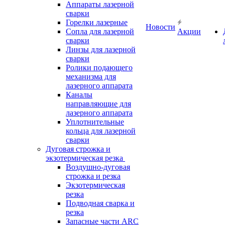
Аппараты лазерной
сварки
Горелки лазерные
Новости
Сопла для лазерной
Акции
сварки
Линзы для лазерной
сварки
Ролики подающего
механизма для
лазерного аппарата
Каналы
направляющие для
лазерного аппарата
Уплотнительные
кольца для лазерной
сварки
Дуговая строжка и
экзотермическая резка
Воздушно-дуговая
строжка и резка
Экзотермическая
резка
Подводная сварка и
резка
Запасные части ARC