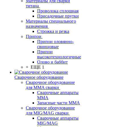
Материалы для сварки
титана
Проволока сплошная
Присадочные прутки
Материалы специального
назначения
Строжка и резка
Припои
Припои оловянно-
свинцовые
Припои
высокотехнологичные
Олово и баббит
+ ЕЩЕ 1
Сварочное оборудование
Сварочное оборудование
для MMA сварки
Сварочные аппараты
MMA
Запасные части MMA
Сварочное оборудование
для MIG/MAG сварки
Сварочные аппараты
MIG/MAG