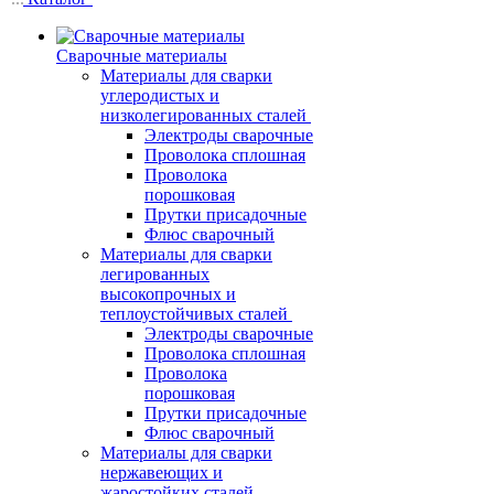
Сварочные материалы
Материалы для сварки
углеродистых и
низколегированных сталей
Электроды сварочные
Проволока сплошная
Проволока
порошковая
Прутки присадочные
Флюс сварочный
Материалы для сварки
легированных
высокопрочных и
теплоустойчивых сталей
Электроды сварочные
Проволока сплошная
Проволока
порошковая
Прутки присадочные
Флюс сварочный
Материалы для сварки
нержавеющих и
жаростойких сталей