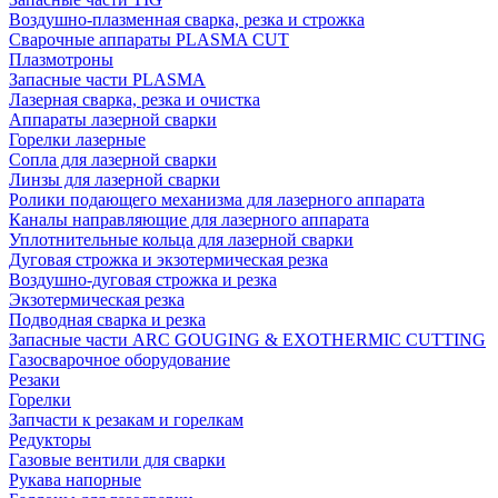
Воздушно-плазменная сварка, резка и строжка
Сварочные аппараты PLASMA CUT
Плазмотроны
Запасные части PLASMA
Лазерная сварка, резка и очистка
Аппараты лазерной сварки
Горелки лазерные
Сопла для лазерной сварки
Линзы для лазерной сварки
Ролики подающего механизма для лазерного аппарата
Каналы направляющие для лазерного аппарата
Уплотнительные кольца для лазерной сварки
Дуговая строжка и экзотермическая резка
Воздушно-дуговая строжка и резка
Экзотермическая резка
Подводная сварка и резка
Запасные части ARC GOUGING & EXOTHERMIC CUTTING
Газосварочное оборудование
Резаки
Горелки
Запчасти к резакам и горелкам
Редукторы
Газовые вентили для сварки
Рукава напорные