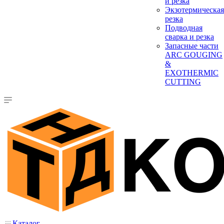
и резка
Экзотермическая
резка
Подводная
сварка и резка
Запасные части
ARC GOUGING
&
EXOTHERMIC
CUTTING
Каталог