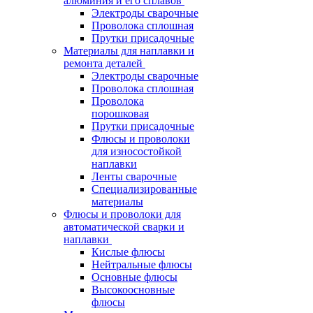
алюминия и его сплавов
Электроды сварочные
Проволока сплошная
Прутки присадочные
Материалы для наплавки и
ремонта деталей
Электроды сварочные
Проволока сплошная
Проволока
порошковая
Прутки присадочные
Флюсы и проволоки
для износостойкой
наплавки
Ленты сварочные
Специализированные
материалы
Флюсы и проволоки для
автоматической сварки и
наплавки
Кислые флюсы
Нейтральные флюсы
Основные флюсы
Высокоосновные
флюсы