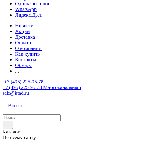
Одноклассники
WhatsApp
Яндекс.Дзен
Новости
Акции
Доставка
Оплата
О компании
Как купить
Контакты
Обзоры
...
+7 (495) 225-95-78
+7 (495) 225-95-78
Многоканальный
sale@ktnd.ru
Войти
Каталог
По всему сайту