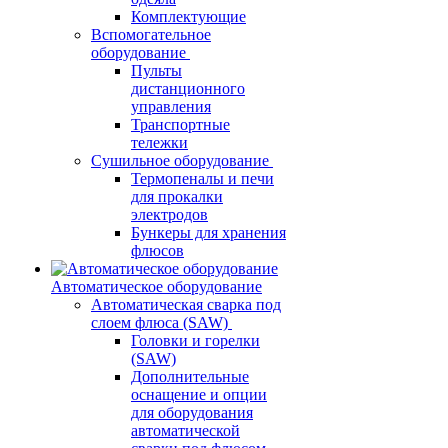
Комплектующие
Вспомогательное
оборудование
Пульты
дистанционного
управления
Транспортные
тележки
Сушильное оборудование
Термопеналы и печи
для прокалки
электродов
Бункеры для хранения
флюсов
Автоматическое оборудование
Автоматическая сварка под
слоем флюса (SAW)
Головки и горелки
(SAW)
Дополнительные
оснащение и опции
для оборудования
автоматической