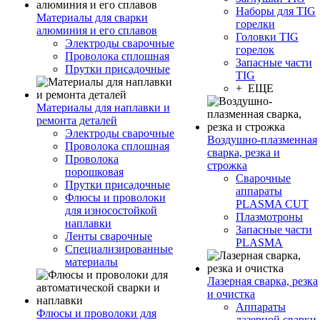
Наборы для TIG
Материалы для сварки
горелки
алюминия и его сплавов
Головки TIG
Электроды сварочные
горелок
Проволока сплошная
Запасные части
Прутки присадочные
TIG
+ ЕЩЕ
Материалы для наплавки и
ремонта деталей
Электроды сварочные
Воздушно-плазменная
Проволока сплошная
сварка, резка и
Проволока
строжка
порошковая
Сварочные
Прутки присадочные
аппараты
Флюсы и проволоки
PLASMA CUT
для износостойкой
Плазмотроны
наплавки
Запасные части
Ленты сварочные
PLASMA
Специализированные
материалы
Лазерная сварка, резка
и очистка
Аппараты
Флюсы и проволоки для
лазерной сварки