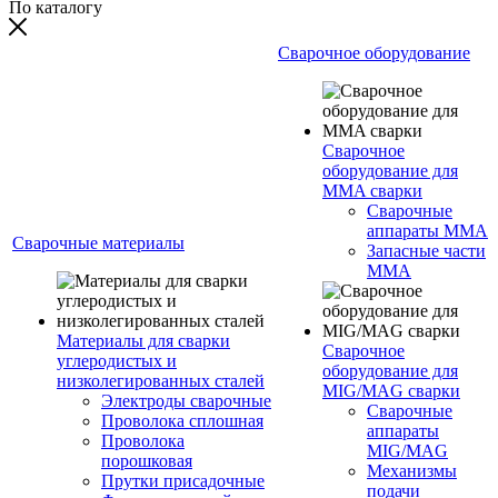
По каталогу
Сварочное оборудование
Сварочное
оборудование для
MMA сварки
Сварочные
аппараты MMA
Сварочные материалы
Запасные части
MMA
Материалы для сварки
Сварочное
углеродистых и
оборудование для
низколегированных сталей
MIG/MAG сварки
Электроды сварочные
Сварочные
Проволока сплошная
аппараты
Проволока
MIG/MAG
порошковая
Механизмы
Прутки присадочные
подачи