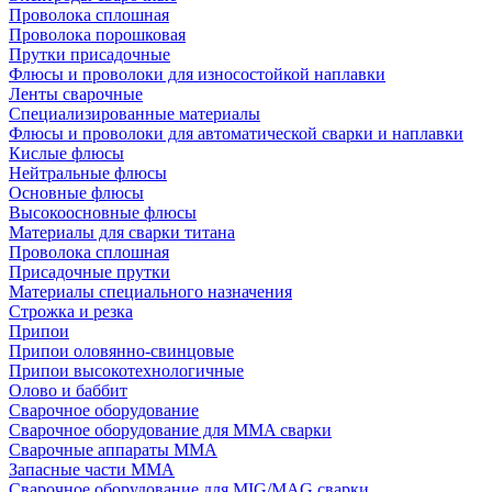
Проволока сплошная
Проволока порошковая
Прутки присадочные
Флюсы и проволоки для износостойкой наплавки
Ленты сварочные
Специализированные материалы
Флюсы и проволоки для автоматической сварки и наплавки
Кислые флюсы
Нейтральные флюсы
Основные флюсы
Высокоосновные флюсы
Материалы для сварки титана
Проволока сплошная
Присадочные прутки
Материалы специального назначения
Строжка и резка
Припои
Припои оловянно-свинцовые
Припои высокотехнологичные
Олово и баббит
Сварочное оборудование
Сварочное оборудование для MMA сварки
Сварочные аппараты MMA
Запасные части MMA
Сварочное оборудование для MIG/MAG сварки