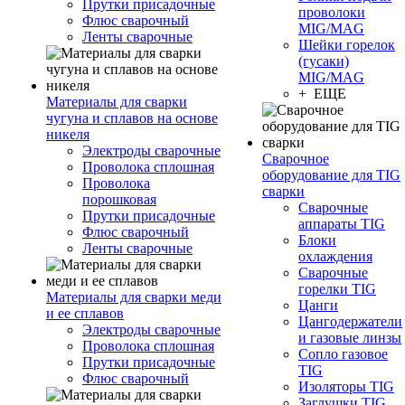
Прутки присадочные
проволоки
Флюс сварочный
MIG/MAG
Ленты сварочные
Шейки горелок
(гусаки)
MIG/MAG
+ ЕЩЕ
Материалы для сварки
чугуна и сплавов на основе
никеля
Электроды сварочные
Сварочное
Проволока сплошная
оборудование для TIG
Проволока
сварки
порошковая
Сварочные
Прутки присадочные
аппараты TIG
Флюс сварочный
Блоки
Ленты сварочные
охлаждения
Сварочные
горелки TIG
Материалы для сварки меди
Цанги
и ее сплавов
Цангодержатели
Электроды сварочные
и газовые линзы
Проволока сплошная
Сопло газовое
Прутки присадочные
TIG
Флюс сварочный
Изоляторы TIG
Заглушки TIG