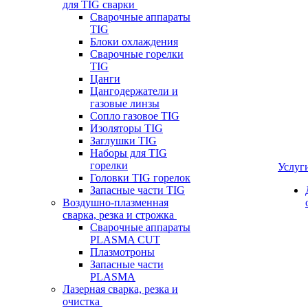
для TIG сварки
Сварочные аппараты
TIG
Блоки охлаждения
Сварочные горелки
TIG
Цанги
Цангодержатели и
газовые линзы
Сопло газовое TIG
Изоляторы TIG
Заглушки TIG
Наборы для TIG
горелки
Услуг
Головки TIG горелок
Запасные части TIG
Воздушно-плазменная
сварка, резка и строжка
Сварочные аппараты
PLASMA CUT
Плазмотроны
Запасные части
PLASMA
Лазерная сварка, резка и
очистка