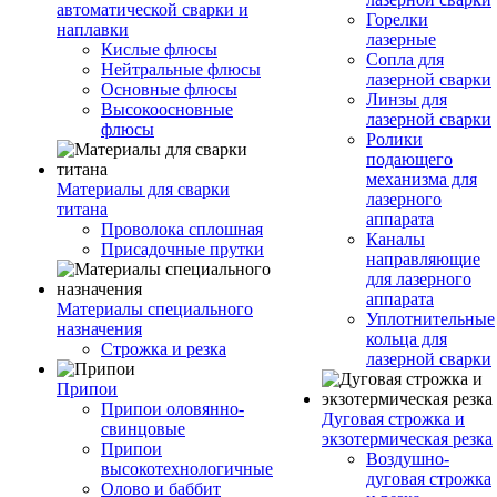
автоматической сварки и
Горелки
наплавки
лазерные
Кислые флюсы
Сопла для
Нейтральные флюсы
лазерной сварки
Основные флюсы
Линзы для
Высокоосновные
лазерной сварки
флюсы
Ролики
подающего
механизма для
Материалы для сварки
лазерного
титана
аппарата
Проволока сплошная
Каналы
Присадочные прутки
направляющие
для лазерного
аппарата
Материалы специального
Уплотнительные
назначения
кольца для
Строжка и резка
лазерной сварки
Припои
Припои оловянно-
Дуговая строжка и
свинцовые
экзотермическая резка
Припои
Воздушно-
высокотехнологичные
дуговая строжка
Олово и баббит