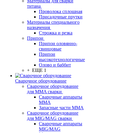
Материалы для сварки
титана
Проволока сплошная
Присадочные прутки
Материалы специального
назначения
Строжка и резка
Припои
Припои оловянно-
свинцовые
Припои
высокотехнологичные
Олово и баббит
+ ЕЩЕ 1
Сварочное оборудование
Сварочное оборудование
для MMA сварки
Сварочные аппараты
MMA
Запасные части MMA
Сварочное оборудование
для MIG/MAG сварки
Сварочные аппараты
MIG/MAG