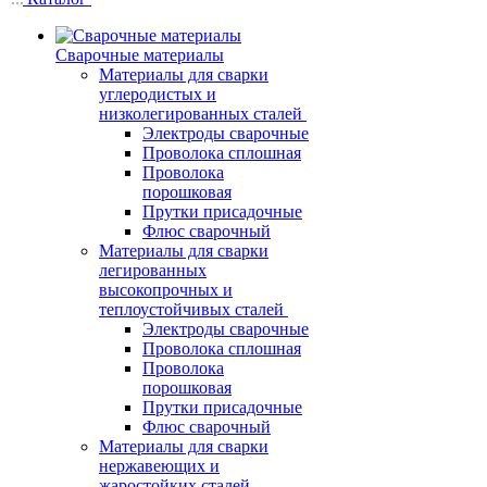
Сварочные материалы
Материалы для сварки
углеродистых и
низколегированных сталей
Электроды сварочные
Проволока сплошная
Проволока
порошковая
Прутки присадочные
Флюс сварочный
Материалы для сварки
легированных
высокопрочных и
теплоустойчивых сталей
Электроды сварочные
Проволока сплошная
Проволока
порошковая
Прутки присадочные
Флюс сварочный
Материалы для сварки
нержавеющих и
жаростойких сталей