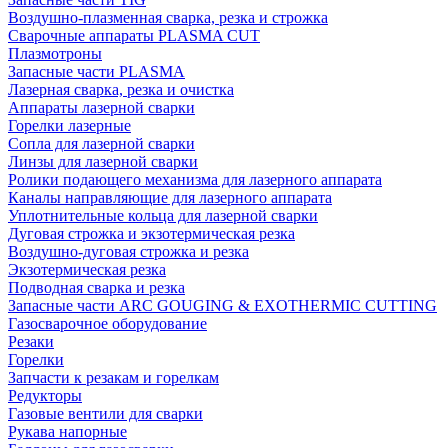
Воздушно-плазменная сварка, резка и строжка
Сварочные аппараты PLASMA CUT
Плазмотроны
Запасные части PLASMA
Лазерная сварка, резка и очистка
Аппараты лазерной сварки
Горелки лазерные
Сопла для лазерной сварки
Линзы для лазерной сварки
Ролики подающего механизма для лазерного аппарата
Каналы направляющие для лазерного аппарата
Уплотнительные кольца для лазерной сварки
Дуговая строжка и экзотермическая резка
Воздушно-дуговая строжка и резка
Экзотермическая резка
Подводная сварка и резка
Запасные части ARC GOUGING & EXOTHERMIC CUTTING
Газосварочное оборудование
Резаки
Горелки
Запчасти к резакам и горелкам
Редукторы
Газовые вентили для сварки
Рукава напорные