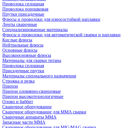
Проволока сплошная
Проволока порошковая
Прутки присадочные
Флюсы и проволоки для износостойкой наплавки
Ленты сварочные
Специализированные материалы
Флюсы и проволоки для автоматической сварки и наплавки
Кислые флюсы
Нейтральные флюсы
Основные флюсы
Высокоосновные флюсы
Материалы для сварки титана
Проволока сплошная
Присадочные прутки
Материалы специального назначения
Строжка и резка
Припои
Припои оловянно-свинцовые
Припои высокотехнологичные
Олово и баббит
Сварочное оборудование
Сварочное оборудование для MMA сварки
Сварочные аппараты MMA
Запасные части MMA
Сварочное оборудование для MIG/MAG сварки