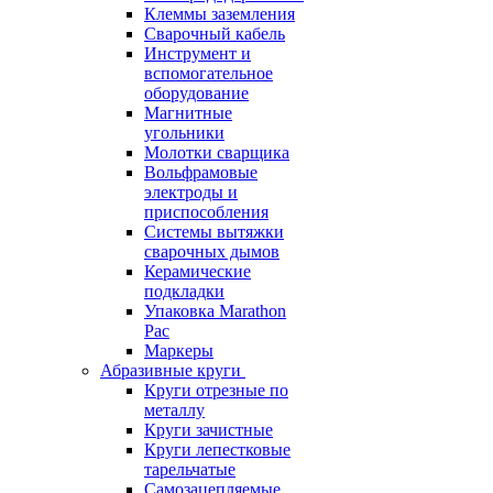
Клеммы заземления
Сварочный кабель
Инструмент и
вспомогательное
оборудование
Магнитные
угольники
Молотки сварщика
Вольфрамовые
электроды и
приспособления
Системы вытяжки
сварочных дымов
Керамические
подкладки
Упаковка Marathon
Pac
Маркеры
Абразивные круги
Круги отрезные по
металлу
Круги зачистные
Круги лепестковые
тарельчатые
Самозацепляемые