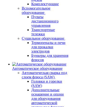
Комплектующие
Вспомогательное
оборудование
Пульты
дистанционного
управления
Транспортные
тележки
Сушильное оборудование
Термопеналы и печи
для прокалки
электродов
Бункеры для хранения
флюсов
Автоматическое оборудование
Автоматическая сварка под
слоем флюса (SAW)
Головки и горелки
(SAW)
Дополнительные
оснащение и опции
для оборудования
автоматической