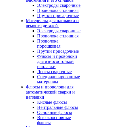
алюминия и его сплавов
Электроды сварочные
Проволока сплошная
Прутки присадочные
Материалы для наплавки и
ремонта деталей
Электроды сварочные
Проволока сплошная
Проволока
порошковая
Прутки присадочные
Флюсы и проволоки
для износостойкой
наплавки
Ленты сварочные
Специализированные
материалы
Флюсы и проволоки для
автоматической сварки и
наплавки
Кислые флюсы
Нейтральные флюсы
Основные флюсы
Высокоосновные
флюсы