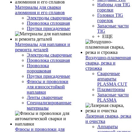
Наборы для TIG
Материалы для сварки
горелки
алюминия и его сплавов
Головки TIG
Электроды сварочные
горелок
Проволока сплошная
Запасные части
Прутки присадочные
TIG
+ ЕЩЕ
Материалы для наплавки и
ремонта деталей
Электроды сварочные
Воздушно-плазменная
Проволока сплошная
сварка, резка и
Проволока
строжка
порошковая
Сварочные
Прутки присадочные
аппараты
Флюсы и проволоки
PLASMA CUT
для износостойкой
Плазмотроны
наплавки
Запасные части
Ленты сварочные
PLASMA
Специализированные
материалы
Лазерная сварка, резка
и очистка
Аппараты
Флюсы и проволоки для
лазерной сварки