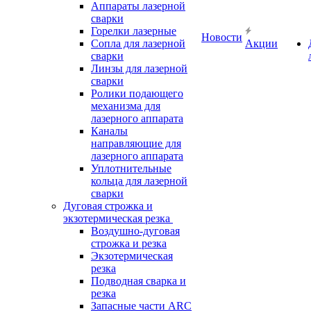
Аппараты лазерной
сварки
Горелки лазерные
Новости
Сопла для лазерной
Акции
сварки
Линзы для лазерной
сварки
Ролики подающего
механизма для
лазерного аппарата
Каналы
направляющие для
лазерного аппарата
Уплотнительные
кольца для лазерной
сварки
Дуговая строжка и
экзотермическая резка
Воздушно-дуговая
строжка и резка
Экзотермическая
резка
Подводная сварка и
резка
Запасные части ARC