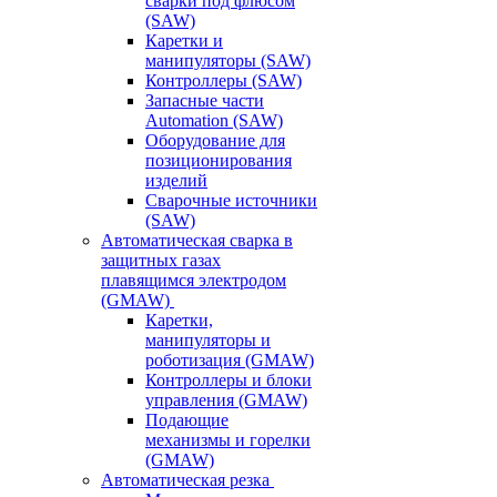
сварки под флюсом
(SAW)
Каретки и
манипуляторы (SAW)
Контроллеры (SAW)
Запасные части
Automation (SAW)
Оборудование для
позиционирования
изделий
Сварочные источники
(SAW)
Автоматическая сварка в
защитных газах
плавящимся электродом
(GMAW)
Каретки,
манипуляторы и
роботизация (GMAW)
Контроллеры и блоки
управления (GMAW)
Подающие
механизмы и горелки
(GMAW)
Автоматическая резка