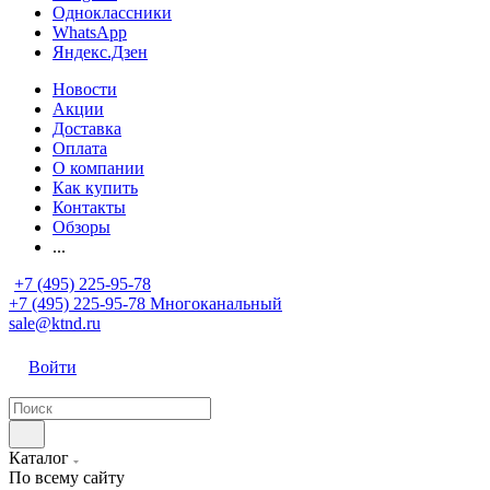
Одноклассники
WhatsApp
Яндекс.Дзен
Новости
Акции
Доставка
Оплата
О компании
Как купить
Контакты
Обзоры
...
+7 (495) 225-95-78
+7 (495) 225-95-78
Многоканальный
sale@ktnd.ru
Войти
Каталог
По всему сайту