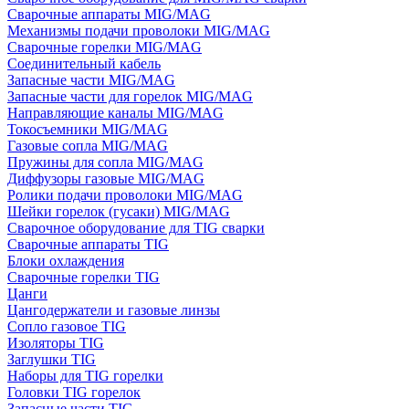
Сварочные аппараты MIG/MAG
Механизмы подачи проволоки MIG/MAG
Сварочные горелки MIG/MAG
Соединительный кабель
Запасные части MIG/MAG
Запасные части для горелок MIG/MAG
Направляющие каналы MIG/MAG
Токосъемники MIG/MAG
Газовые сопла MIG/MAG
Пружины для сопла MIG/MAG
Диффузоры газовые MIG/MAG
Ролики подачи проволоки MIG/MAG
Шейки горелок (гусаки) MIG/MAG
Сварочное оборудование для TIG сварки
Сварочные аппараты TIG
Блоки охлаждения
Сварочные горелки TIG
Цанги
Цангодержатели и газовые линзы
Сопло газовое TIG
Изоляторы TIG
Заглушки TIG
Наборы для TIG горелки
Головки TIG горелок
Запасные части TIG