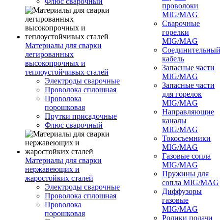
Флюс сварочный
проволоки
MIG/MAG
Сварочные
горелки
MIG/MAG
Материалы для сварки
Соединительны
легированных
кабель
высокопрочных и
Запасные части
теплоустойчивых сталей
MIG/MAG
Электроды сварочные
Запасные части
Проволока сплошная
для горелок
Проволока
MIG/MAG
порошковая
Направляющие
Прутки присадочные
каналы
Флюс сварочный
MIG/MAG
Токосъемники
MIG/MAG
Газовые сопла
Материалы для сварки
MIG/MAG
нержавеющих и
Пружины для
жаростойких сталей
сопла MIG/MAG
Электроды сварочные
Диффузоры
Проволока сплошная
газовые
Проволока
MIG/MAG
порошковая
Ролики подачи