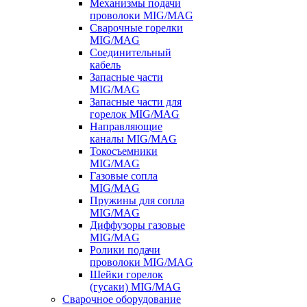
Механизмы подачи
проволоки MIG/MAG
Сварочные горелки
MIG/MAG
Соединительный
кабель
Запасные части
MIG/MAG
Запасные части для
горелок MIG/MAG
Направляющие
каналы MIG/MAG
Токосъемники
MIG/MAG
Газовые сопла
MIG/MAG
Пружины для сопла
MIG/MAG
Диффузоры газовые
MIG/MAG
Ролики подачи
проволоки MIG/MAG
Шейки горелок
(гусаки) MIG/MAG
Сварочное оборудование