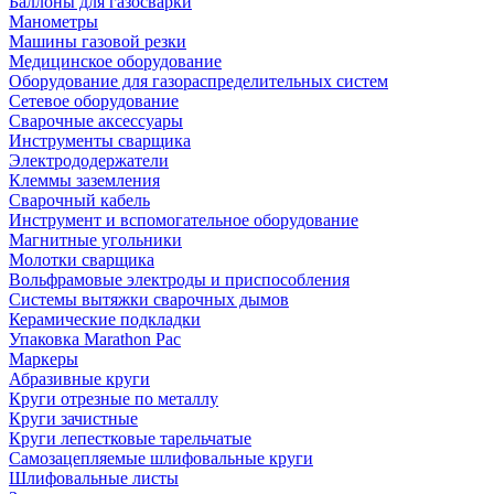
Баллоны для газосварки
Манометры
Машины газовой резки
Медицинское оборудование
Оборудование для газораспределительных систем
Сетевое оборудование
Сварочные аксессуары
Инструменты сварщика
Электрододержатели
Клеммы заземления
Сварочный кабель
Инструмент и вспомогательное оборудование
Магнитные угольники
Молотки сварщика
Вольфрамовые электроды и приспособления
Системы вытяжки сварочных дымов
Керамические подкладки
Упаковка Marathon Pac
Маркеры
Абразивные круги
Круги отрезные по металлу
Круги зачистные
Круги лепестковые тарельчатые
Самозацепляемые шлифовальные круги
Шлифовальные листы