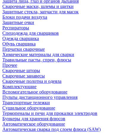
Защита лица, глаз и органов дыхания
Сварочные маски, шлемы и щитки
Защитные стекла, запчасти для масок
Блоки подачи воздуха
Защитные очки
Респираторы
Спецодежда для сварщиков
Одежда сварщика
Обувь сварщика
Перчатки сварочные
Химические материалы для сварки
Травильные пасты, спреи, флюсы
Прочее
Сварочные шторы
Сварочные занавесы
Сварочные полотна и одеяла
Комплектующие
Вспомогательное оборудование
Пульты дистанционного управления
Транспортные тележки
Сушильное оборудование
Термопеналы и печи для прокалки электродов
Бункеры для хранения флюсов
Автоматическое оборудование
Автоматическая сварка под слоем флюса (SAW)