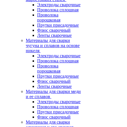
Электроды сварочные
Проволока сплошная
Проволока
порошковая
Прутки присадочные
Флюс сварочный
Ленты сварочные
Материалы для сварки
чугуна и сплавов на основе
никеля
Электроды сварочные
Проволока сплошная
Проволока
порошковая
Прутки присадочные
Флюс сварочный
Ленты сварочные
Материалы для сварки меди
и ее сплавов
Электроды сварочные
Проволока сплошная
Прутки присадочные
Флюс сварочный
Материалы для сварки