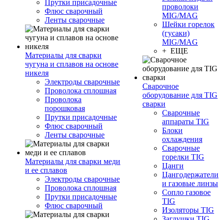
Прутки присадочные
проволоки
Флюс сварочный
MIG/MAG
Ленты сварочные
Шейки горелок
(гусаки)
MIG/MAG
+ ЕЩЕ
Материалы для сварки
чугуна и сплавов на основе
никеля
Электроды сварочные
Сварочное
Проволока сплошная
оборудование для TIG
Проволока
сварки
порошковая
Сварочные
Прутки присадочные
аппараты TIG
Флюс сварочный
Блоки
Ленты сварочные
охлаждения
Сварочные
горелки TIG
Материалы для сварки меди
Цанги
и ее сплавов
Цангодержатели
Электроды сварочные
и газовые линзы
Проволока сплошная
Сопло газовое
Прутки присадочные
TIG
Флюс сварочный
Изоляторы TIG
Заглушки TIG