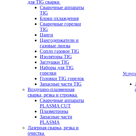
для TIG сварки
Сварочные аппараты
TIG
Блоки охлаждения
Сварочные горелки
TIG
Цанги
Цангодержатели и
газовые линзы
Сопло газовое TIG
Изоляторы TIG
Заглушки TIG
Наборы для TIG
горелки
Услуг
Головки TIG горелок
Запасные части TIG
Воздушно-плазменная
сварка, резка и строжка
Сварочные аппараты
PLASMA CUT
Плазмотроны
Запасные части
PLASMA
Лазерная сварка, резка и
очистка