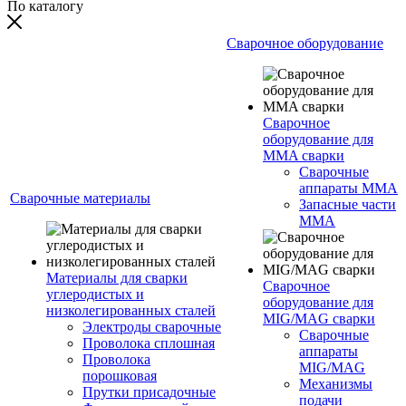
По каталогу
Сварочное оборудование
Сварочное
оборудование для
MMA сварки
Сварочные
аппараты MMA
Сварочные материалы
Запасные части
MMA
Материалы для сварки
Сварочное
углеродистых и
оборудование для
низколегированных сталей
MIG/MAG сварки
Электроды сварочные
Сварочные
Проволока сплошная
аппараты
Проволока
MIG/MAG
порошковая
Механизмы
Прутки присадочные
подачи