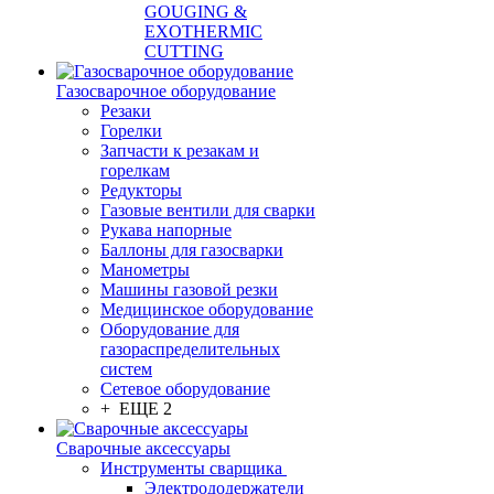
GOUGING &
EXOTHERMIC
CUTTING
Газосварочное оборудование
Резаки
Горелки
Запчасти к резакам и
горелкам
Редукторы
Газовые вентили для сварки
Рукава напорные
Баллоны для газосварки
Манометры
Машины газовой резки
Медицинское оборудование
Оборудование для
газораспределительных
систем
Сетевое оборудование
+ ЕЩЕ 2
Сварочные аксессуары
Инструменты сварщика
Электрододержатели