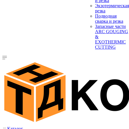
и резка
Экзотермическая
резка
Подводная
сварка и резка
Запасные части
ARC GOUGING
&
EXOTHERMIC
CUTTING
Каталог