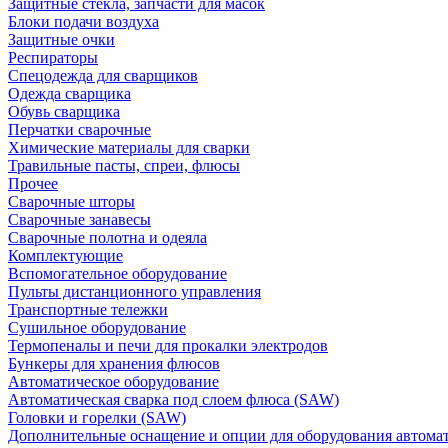
Защитные стекла, запчасти для масок
Блоки подачи воздуха
Защитные очки
Респираторы
Спецодежда для сварщиков
Одежда сварщика
Обувь сварщика
Перчатки сварочные
Химические материалы для сварки
Травильные пасты, спреи, флюсы
Прочее
Сварочные шторы
Сварочные занавесы
Сварочные полотна и одеяла
Комплектующие
Вспомогательное оборудование
Пульты дистанционного управления
Транспортные тележки
Сушильное оборудование
Термопеналы и печи для прокалки электродов
Бункеры для хранения флюсов
Автоматическое оборудование
Автоматическая сварка под слоем флюса (SAW)
Головки и горелки (SAW)
Дополнительные оснащение и опции для оборудования автома