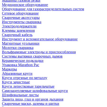
Машины газовой резки
Медицинское оборудование
Оборудование для газораспределительных систем
Сетевое оборудование
Сварочные аксессуары
Инструменты сварщика
Электрододержатели
Клеммы заземления
Сварочный кабель
Инструмент и вспомогательное оборудование
Магнитные угольники
Молотки сварщика
Вольфрамовые электроды и приспособления
Системы вытяжки сварочных дымов
Керамические подкладки
Упаковка Marathon Pac
Маркеры
Абразивные круги
Круги отрезные по металлу
Круги зачистные
Круги лепестковые тарельчатые
Самозацепляемые шлифовальные круги
Шлифовальные листы
Защита лица, глаз и органов дыхания
Сварочные маски, шлемы и щитки