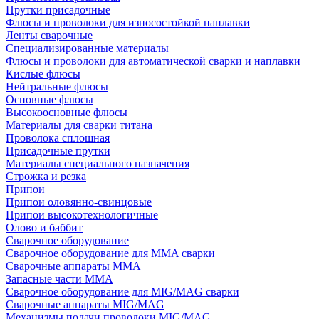
Прутки присадочные
Флюсы и проволоки для износостойкой наплавки
Ленты сварочные
Специализированные материалы
Флюсы и проволоки для автоматической сварки и наплавки
Кислые флюсы
Нейтральные флюсы
Основные флюсы
Высокоосновные флюсы
Материалы для сварки титана
Проволока сплошная
Присадочные прутки
Материалы специального назначения
Строжка и резка
Припои
Припои оловянно-свинцовые
Припои высокотехнологичные
Олово и баббит
Сварочное оборудование
Сварочное оборудование для MMA сварки
Сварочные аппараты MMA
Запасные части MMA
Сварочное оборудование для MIG/MAG сварки
Сварочные аппараты MIG/MAG
Механизмы подачи проволоки MIG/MAG