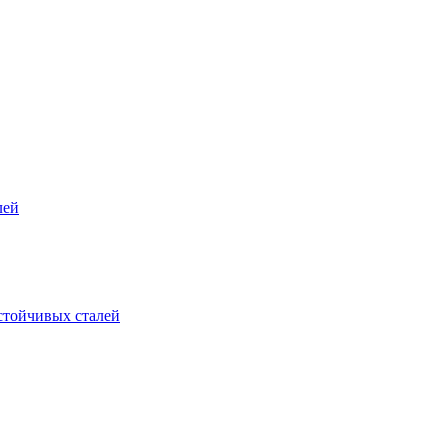
лей
стойчивых сталей