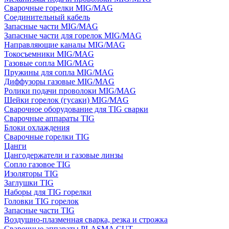
Сварочные горелки MIG/MAG
Соединительный кабель
Запасные части MIG/MAG
Запасные части для горелок MIG/MAG
Направляющие каналы MIG/MAG
Токосъемники MIG/MAG
Газовые сопла MIG/MAG
Пружины для сопла MIG/MAG
Диффузоры газовые MIG/MAG
Ролики подачи проволоки MIG/MAG
Шейки горелок (гусаки) MIG/MAG
Сварочное оборудование для TIG сварки
Сварочные аппараты TIG
Блоки охлаждения
Сварочные горелки TIG
Цанги
Цангодержатели и газовые линзы
Сопло газовое TIG
Изоляторы TIG
Заглушки TIG
Наборы для TIG горелки
Головки TIG горелок
Запасные части TIG
Воздушно-плазменная сварка, резка и строжка
Сварочные аппараты PLASMA CUT