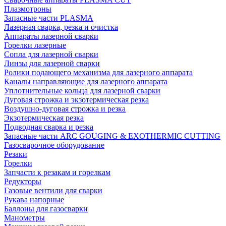
Плазмотроны
Запасные части PLASMA
Лазерная сварка, резка и очистка
Аппараты лазерной сварки
Горелки лазерные
Сопла для лазерной сварки
Линзы для лазерной сварки
Ролики подающего механизма для лазерного аппарата
Каналы направляющие для лазерного аппарата
Уплотнительные кольца для лазерной сварки
Дуговая строжка и экзотермическая резка
Воздушно-дуговая строжка и резка
Экзотермическая резка
Подводная сварка и резка
Запасные части ARC GOUGING & EXOTHERMIC CUTTING
Газосварочное оборудование
Резаки
Горелки
Запчасти к резакам и горелкам
Редукторы
Газовые вентили для сварки
Рукава напорные
Баллоны для газосварки
Манометры