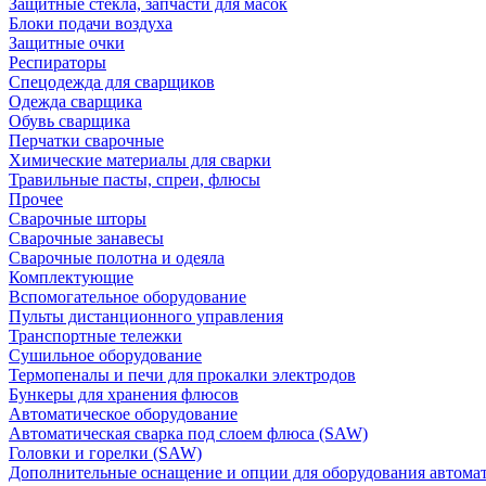
Защитные стекла, запчасти для масок
Блоки подачи воздуха
Защитные очки
Респираторы
Спецодежда для сварщиков
Одежда сварщика
Обувь сварщика
Перчатки сварочные
Химические материалы для сварки
Травильные пасты, спреи, флюсы
Прочее
Сварочные шторы
Сварочные занавесы
Сварочные полотна и одеяла
Комплектующие
Вспомогательное оборудование
Пульты дистанционного управления
Транспортные тележки
Сушильное оборудование
Термопеналы и печи для прокалки электродов
Бункеры для хранения флюсов
Автоматическое оборудование
Автоматическая сварка под слоем флюса (SAW)
Головки и горелки (SAW)
Дополнительные оснащение и опции для оборудования автома