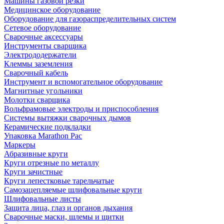
Машины газовой резки
Медицинское оборудование
Оборудование для газораспределительных систем
Сетевое оборудование
Сварочные аксессуары
Инструменты сварщика
Электрододержатели
Клеммы заземления
Сварочный кабель
Инструмент и вспомогательное оборудование
Магнитные угольники
Молотки сварщика
Вольфрамовые электроды и приспособления
Системы вытяжки сварочных дымов
Керамические подкладки
Упаковка Marathon Pac
Маркеры
Абразивные круги
Круги отрезные по металлу
Круги зачистные
Круги лепестковые тарельчатые
Самозацепляемые шлифовальные круги
Шлифовальные листы
Защита лица, глаз и органов дыхания
Сварочные маски, шлемы и щитки