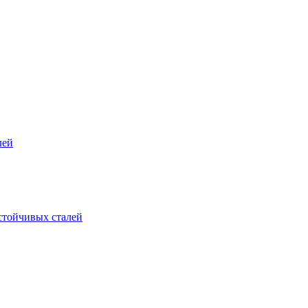
лей
стойчивых сталей