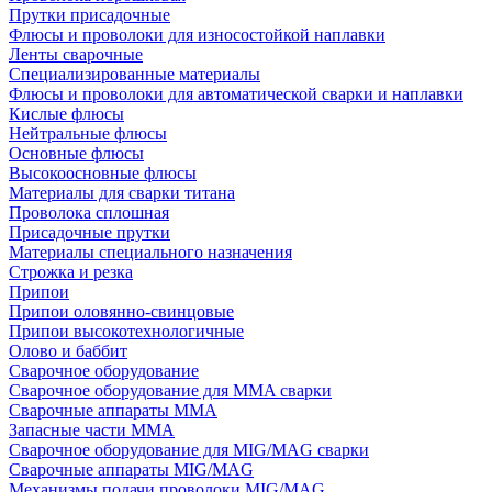
Прутки присадочные
Флюсы и проволоки для износостойкой наплавки
Ленты сварочные
Специализированные материалы
Флюсы и проволоки для автоматической сварки и наплавки
Кислые флюсы
Нейтральные флюсы
Основные флюсы
Высокоосновные флюсы
Материалы для сварки титана
Проволока сплошная
Присадочные прутки
Материалы специального назначения
Строжка и резка
Припои
Припои оловянно-свинцовые
Припои высокотехнологичные
Олово и баббит
Сварочное оборудование
Сварочное оборудование для MMA сварки
Сварочные аппараты MMA
Запасные части MMA
Сварочное оборудование для MIG/MAG сварки
Сварочные аппараты MIG/MAG
Механизмы подачи проволоки MIG/MAG