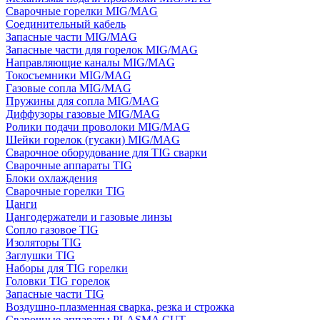
Сварочные горелки MIG/MAG
Соединительный кабель
Запасные части MIG/MAG
Запасные части для горелок MIG/MAG
Направляющие каналы MIG/MAG
Токосъемники MIG/MAG
Газовые сопла MIG/MAG
Пружины для сопла MIG/MAG
Диффузоры газовые MIG/MAG
Ролики подачи проволоки MIG/MAG
Шейки горелок (гусаки) MIG/MAG
Сварочное оборудование для TIG сварки
Сварочные аппараты TIG
Блоки охлаждения
Сварочные горелки TIG
Цанги
Цангодержатели и газовые линзы
Сопло газовое TIG
Изоляторы TIG
Заглушки TIG
Наборы для TIG горелки
Головки TIG горелок
Запасные части TIG
Воздушно-плазменная сварка, резка и строжка
Сварочные аппараты PLASMA CUT