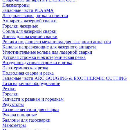
Плазмотроны
Запасные части PLASMA
Лазерная сварка, резка и очистка
Аппараты лазерной сварки
Горелки лазерные
Сопла для лазерной сварки
Линзы для лазерной сварки
Ролики подающего механизма для лазерного аппарата
Каналы направляющие для лазерного аппарата
Уплотнительные кольца для лазерной сварки
Дуговая строжка и экзотермическая резка
Воздушно-дуговая строжка и резка
Экзотермическая резка
Подводная сварка и резка
Запасные части ARC GOUGING & EXOTHERMIC CUTTING
Газосварочное оборудование
Резаки
Горелки
Запчасти к резакам и горелкам
Редукторы
Газовые вентили для сварки
Рукава напорные
Баллоны для газосварки
Манометры