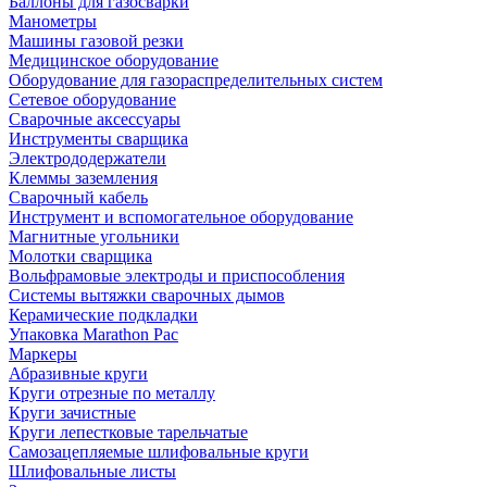
Баллоны для газосварки
Манометры
Машины газовой резки
Медицинское оборудование
Оборудование для газораспределительных систем
Сетевое оборудование
Сварочные аксессуары
Инструменты сварщика
Электрододержатели
Клеммы заземления
Сварочный кабель
Инструмент и вспомогательное оборудование
Магнитные угольники
Молотки сварщика
Вольфрамовые электроды и приспособления
Системы вытяжки сварочных дымов
Керамические подкладки
Упаковка Marathon Pac
Маркеры
Абразивные круги
Круги отрезные по металлу
Круги зачистные
Круги лепестковые тарельчатые
Самозацепляемые шлифовальные круги
Шлифовальные листы