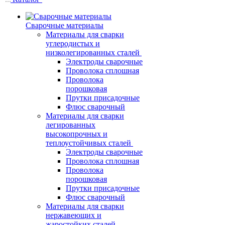
Сварочные материалы
Материалы для сварки
углеродистых и
низколегированных сталей
Электроды сварочные
Проволока сплошная
Проволока
порошковая
Прутки присадочные
Флюс сварочный
Материалы для сварки
легированных
высокопрочных и
теплоустойчивых сталей
Электроды сварочные
Проволока сплошная
Проволока
порошковая
Прутки присадочные
Флюс сварочный
Материалы для сварки
нержавеющих и
жаростойких сталей