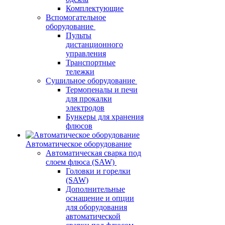
Комплектующие
Вспомогательное
оборудование
Пульты
дистанционного
управления
Транспортные
тележки
Сушильное оборудование
Термопеналы и печи
для прокалки
электродов
Бункеры для хранения
флюсов
Автоматическое оборудование
Автоматическая сварка под
слоем флюса (SAW)
Головки и горелки
(SAW)
Дополнительные
оснащение и опции
для оборудования
автоматической