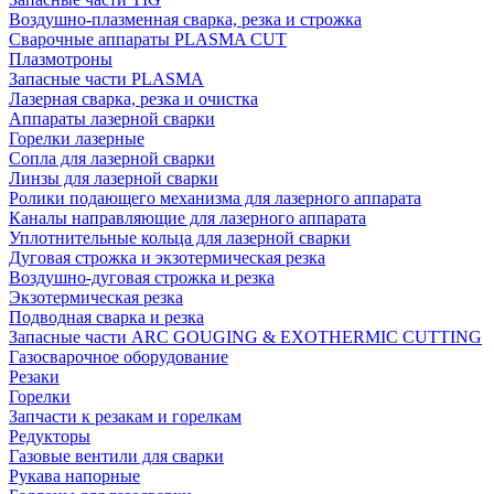
Воздушно-плазменная сварка, резка и строжка
Сварочные аппараты PLASMA CUT
Плазмотроны
Запасные части PLASMA
Лазерная сварка, резка и очистка
Аппараты лазерной сварки
Горелки лазерные
Сопла для лазерной сварки
Линзы для лазерной сварки
Ролики подающего механизма для лазерного аппарата
Каналы направляющие для лазерного аппарата
Уплотнительные кольца для лазерной сварки
Дуговая строжка и экзотермическая резка
Воздушно-дуговая строжка и резка
Экзотермическая резка
Подводная сварка и резка
Запасные части ARC GOUGING & EXOTHERMIC CUTTING
Газосварочное оборудование
Резаки
Горелки
Запчасти к резакам и горелкам
Редукторы
Газовые вентили для сварки
Рукава напорные