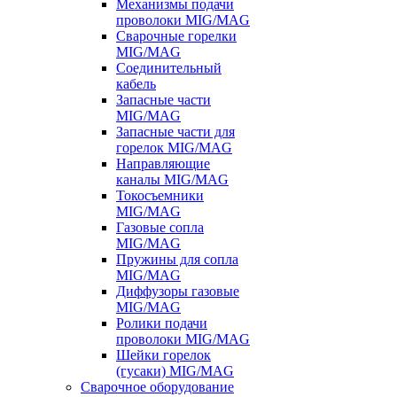
Механизмы подачи
проволоки MIG/MAG
Сварочные горелки
MIG/MAG
Соединительный
кабель
Запасные части
MIG/MAG
Запасные части для
горелок MIG/MAG
Направляющие
каналы MIG/MAG
Токосъемники
MIG/MAG
Газовые сопла
MIG/MAG
Пружины для сопла
MIG/MAG
Диффузоры газовые
MIG/MAG
Ролики подачи
проволоки MIG/MAG
Шейки горелок
(гусаки) MIG/MAG
Сварочное оборудование