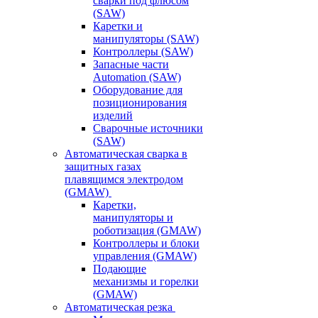
сварки под флюсом
(SAW)
Каретки и
манипуляторы (SAW)
Контроллеры (SAW)
Запасные части
Automation (SAW)
Оборудование для
позиционирования
изделий
Сварочные источники
(SAW)
Автоматическая сварка в
защитных газах
плавящимся электродом
(GMAW)
Каретки,
манипуляторы и
роботизация (GMAW)
Контроллеры и блоки
управления (GMAW)
Подающие
механизмы и горелки
(GMAW)
Автоматическая резка