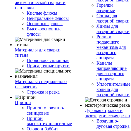
автоматической сварки и
Горелки
наплавки
лазерные
Кислые флюсы
Сопла для
Нейтральные флюсы
лазерной сварки
Основные флюсы
Линзы для
Высокоосновные
лазерной сварки
флюсы
Ролики
подающего
механизма для
Материалы для сварки
лазерного
титана
аппарата
Проволока сплошная
Каналы
Присадочные прутки
направляющие
для лазерного
аппарата
Материалы специального
Уплотнительные
назначения
кольца для
Строжка и резка
лазерной сварки
Припои
Припои оловянно-
Дуговая строжка и
свинцовые
экзотермическая резка
Припои
Воздушно-
высокотехнологичные
дуговая строжка
Олово и баббит