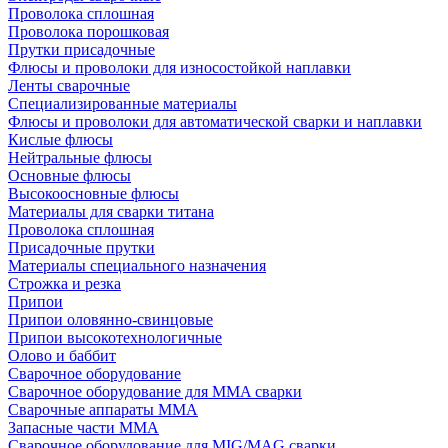
Проволока сплошная
Проволока порошковая
Прутки присадочные
Флюсы и проволоки для износостойкой наплавки
Ленты сварочные
Специализированные материалы
Флюсы и проволоки для автоматической сварки и наплавки
Кислые флюсы
Нейтральные флюсы
Основные флюсы
Высокоосновные флюсы
Материалы для сварки титана
Проволока сплошная
Присадочные прутки
Материалы специального назначения
Строжка и резка
Припои
Припои оловянно-свинцовые
Припои высокотехнологичные
Олово и баббит
Сварочное оборудование
Сварочное оборудование для MMA сварки
Сварочные аппараты MMA
Запасные части MMA
Сварочное оборудование для MIG/MAG сварки