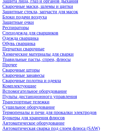
Защита лица, глаз и органов дыхания
Сварочные маски, шлемы и щитки
Защитные стекла, запчасти для масок
Блоки подачи воздуха
Защитные очки
Респираторы
Спецодежда для сварщиков
Одежда сварщика
Обувь сварщика
Перчатки сварочные
Химические материалы для сварки
Травильные пасты, спреи, флюсы
Прочее
Сварочные шторы
Сварочные занавесы
Сварочные полотна и одеяла
Комплектующие
Вспомогательное оборудование
Пульты дистанционного управления
Транспортные тележки
Сушильное оборудование
Термопеналы и печи для прокалки электродов
Бункеры для хранения флюсов
Автоматическое оборудование
Автоматическая сварка под слоем флюса (SAW)