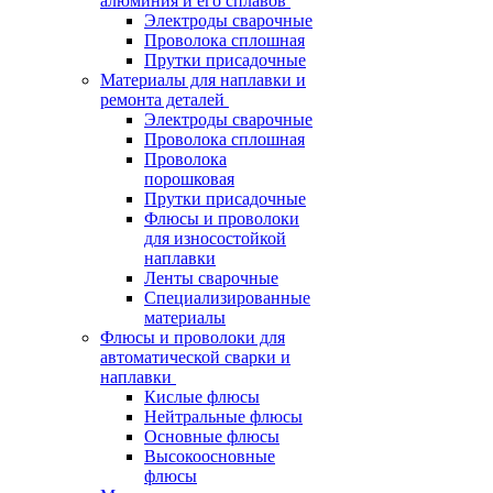
алюминия и его сплавов
Электроды сварочные
Проволока сплошная
Прутки присадочные
Материалы для наплавки и
ремонта деталей
Электроды сварочные
Проволока сплошная
Проволока
порошковая
Прутки присадочные
Флюсы и проволоки
для износостойкой
наплавки
Ленты сварочные
Специализированные
материалы
Флюсы и проволоки для
автоматической сварки и
наплавки
Кислые флюсы
Нейтральные флюсы
Основные флюсы
Высокоосновные
флюсы