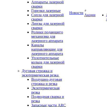
Аппараты лазерной
сварки
Горелки лазерные
Новости
Сопла для лазерной
Акции
сварки
Линзы для лазерной
сварки
Ролики подающего
механизма для
лазерного аппарата
Каналы
направляющие для
лазерного аппарата
Уплотнительные
кольца для лазерной
сварки
Дуговая строжка и
экзотермическая резка
Воздушно-дуговая
строжка и резка
Экзотермическая
резка
Подводная сварка и
резка
Запасные части ARC