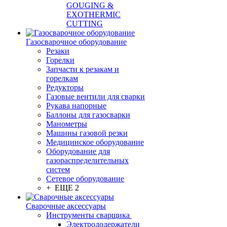
GOUGING &
EXOTHERMIC
CUTTING
Газосварочное оборудование
Резаки
Горелки
Запчасти к резакам и
горелкам
Редукторы
Газовые вентили для сварки
Рукава напорные
Баллоны для газосварки
Манометры
Машины газовой резки
Медицинское оборудование
Оборудование для
газораспределительных
систем
Сетевое оборудование
+ ЕЩЕ 2
Сварочные аксессуары
Инструменты сварщика
Электрододержатели