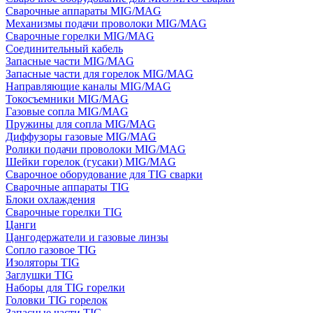
Сварочные аппараты MIG/MAG
Механизмы подачи проволоки MIG/MAG
Сварочные горелки MIG/MAG
Соединительный кабель
Запасные части MIG/MAG
Запасные части для горелок MIG/MAG
Направляющие каналы MIG/MAG
Токосъемники MIG/MAG
Газовые сопла MIG/MAG
Пружины для сопла MIG/MAG
Диффузоры газовые MIG/MAG
Ролики подачи проволоки MIG/MAG
Шейки горелок (гусаки) MIG/MAG
Сварочное оборудование для TIG сварки
Сварочные аппараты TIG
Блоки охлаждения
Сварочные горелки TIG
Цанги
Цангодержатели и газовые линзы
Сопло газовое TIG
Изоляторы TIG
Заглушки TIG
Наборы для TIG горелки
Головки TIG горелок
Запасные части TIG