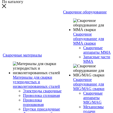
По каталогу
Сварочное оборудование
Сварочное
оборудование для
MMA сварки
Сварочные
аппараты MMA
Сварочные материалы
Запасные части
MMA
Материалы для сварки
Сварочное
углеродистых и
оборудование для
низколегированных сталей
MIG/MAG сварки
Электроды сварочные
Сварочные
Проволока сплошная
аппараты
Проволока
MIG/MAG
порошковая
Механизмы
Прутки присадочные
подачи