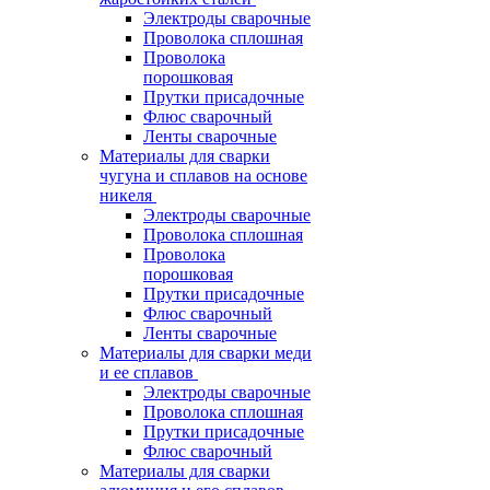
Электроды сварочные
Проволока сплошная
Проволока
порошковая
Прутки присадочные
Флюс сварочный
Ленты сварочные
Материалы для сварки
чугуна и сплавов на основе
никеля
Электроды сварочные
Проволока сплошная
Проволока
порошковая
Прутки присадочные
Флюс сварочный
Ленты сварочные
Материалы для сварки меди
и ее сплавов
Электроды сварочные
Проволока сплошная
Прутки присадочные
Флюс сварочный
Материалы для сварки