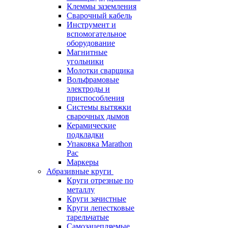
Клеммы заземления
Сварочный кабель
Инструмент и
вспомогательное
оборудование
Магнитные
угольники
Молотки сварщика
Вольфрамовые
электроды и
приспособления
Системы вытяжки
сварочных дымов
Керамические
подкладки
Упаковка Marathon
Pac
Маркеры
Абразивные круги
Круги отрезные по
металлу
Круги зачистные
Круги лепестковые
тарельчатые
Самозацепляемые