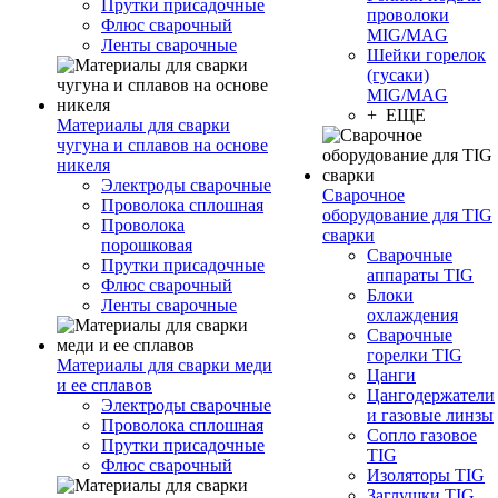
Прутки присадочные
проволоки
Флюс сварочный
MIG/MAG
Ленты сварочные
Шейки горелок
(гусаки)
MIG/MAG
+ ЕЩЕ
Материалы для сварки
чугуна и сплавов на основе
никеля
Электроды сварочные
Сварочное
Проволока сплошная
оборудование для TIG
Проволока
сварки
порошковая
Сварочные
Прутки присадочные
аппараты TIG
Флюс сварочный
Блоки
Ленты сварочные
охлаждения
Сварочные
горелки TIG
Материалы для сварки меди
Цанги
и ее сплавов
Цангодержатели
Электроды сварочные
и газовые линзы
Проволока сплошная
Сопло газовое
Прутки присадочные
TIG
Флюс сварочный
Изоляторы TIG
Заглушки TIG