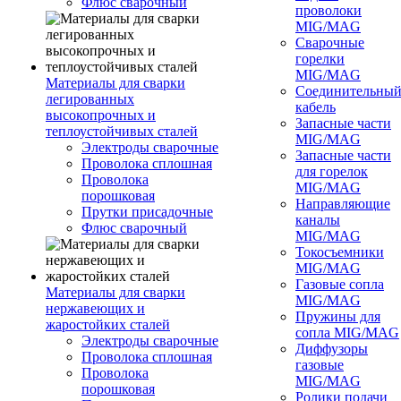
Флюс сварочный
проволоки
MIG/MAG
Сварочные
горелки
MIG/MAG
Материалы для сварки
Соединительны
легированных
кабель
высокопрочных и
Запасные части
теплоустойчивых сталей
MIG/MAG
Электроды сварочные
Запасные части
Проволока сплошная
для горелок
Проволока
MIG/MAG
порошковая
Направляющие
Прутки присадочные
каналы
Флюс сварочный
MIG/MAG
Токосъемники
MIG/MAG
Газовые сопла
Материалы для сварки
MIG/MAG
нержавеющих и
Пружины для
жаростойких сталей
сопла MIG/MAG
Электроды сварочные
Диффузоры
Проволока сплошная
газовые
Проволока
MIG/MAG
порошковая
Ролики подачи