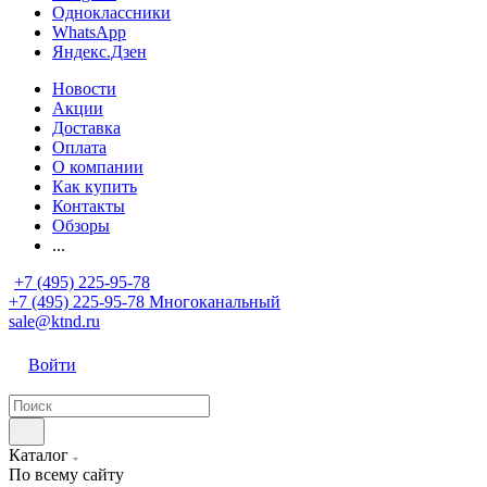
Одноклассники
WhatsApp
Яндекс.Дзен
Новости
Акции
Доставка
Оплата
О компании
Как купить
Контакты
Обзоры
...
+7 (495) 225-95-78
+7 (495) 225-95-78
Многоканальный
sale@ktnd.ru
Войти
Каталог
По всему сайту