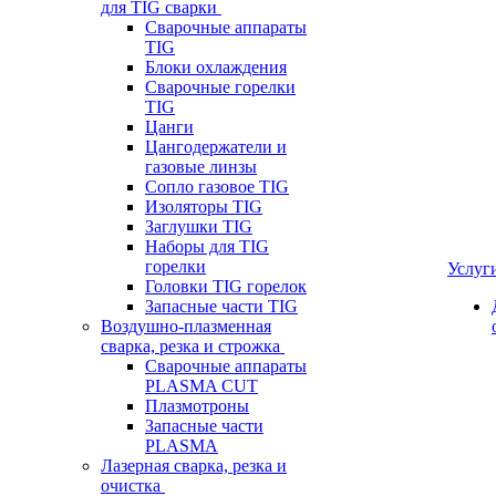
для TIG сварки
Сварочные аппараты
TIG
Блоки охлаждения
Сварочные горелки
TIG
Цанги
Цангодержатели и
газовые линзы
Сопло газовое TIG
Изоляторы TIG
Заглушки TIG
Наборы для TIG
горелки
Услуг
Головки TIG горелок
Запасные части TIG
Воздушно-плазменная
сварка, резка и строжка
Сварочные аппараты
PLASMA CUT
Плазмотроны
Запасные части
PLASMA
Лазерная сварка, резка и
очистка