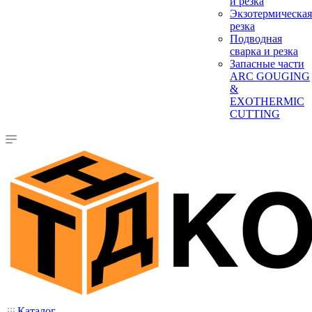
и резка
Экзотермическая
резка
Подводная
сварка и резка
Запасные части
ARC GOUGING
&
EXOTHERMIC
CUTTING
Каталог