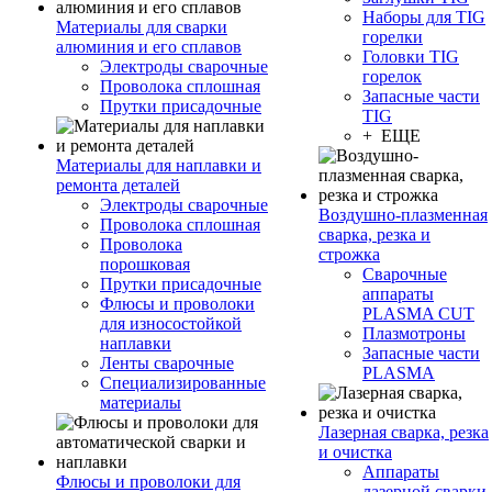
Наборы для TIG
Материалы для сварки
горелки
алюминия и его сплавов
Головки TIG
Электроды сварочные
горелок
Проволока сплошная
Запасные части
Прутки присадочные
TIG
+ ЕЩЕ
Материалы для наплавки и
ремонта деталей
Электроды сварочные
Воздушно-плазменная
Проволока сплошная
сварка, резка и
Проволока
строжка
порошковая
Сварочные
Прутки присадочные
аппараты
Флюсы и проволоки
PLASMA CUT
для износостойкой
Плазмотроны
наплавки
Запасные части
Ленты сварочные
PLASMA
Специализированные
материалы
Лазерная сварка, резка
и очистка
Аппараты
Флюсы и проволоки для
лазерной сварки