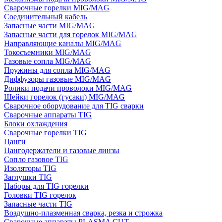
Сварочные горелки MIG/MAG
Соединительный кабель
Запасные части MIG/MAG
Запасные части для горелок MIG/MAG
Направляющие каналы MIG/MAG
Токосъемники MIG/MAG
Газовые сопла MIG/MAG
Пружины для сопла MIG/MAG
Диффузоры газовые MIG/MAG
Ролики подачи проволоки MIG/MAG
Шейки горелок (гусаки) MIG/MAG
Сварочное оборудование для TIG сварки
Сварочные аппараты TIG
Блоки охлаждения
Сварочные горелки TIG
Цанги
Цангодержатели и газовые линзы
Сопло газовое TIG
Изоляторы TIG
Заглушки TIG
Наборы для TIG горелки
Головки TIG горелок
Запасные части TIG
Воздушно-плазменная сварка, резка и строжка
Сварочные аппараты PLASMA CUT