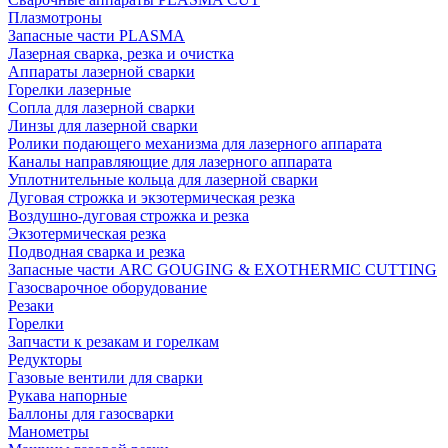
Плазмотроны
Запасные части PLASMA
Лазерная сварка, резка и очистка
Аппараты лазерной сварки
Горелки лазерные
Сопла для лазерной сварки
Линзы для лазерной сварки
Ролики подающего механизма для лазерного аппарата
Каналы направляющие для лазерного аппарата
Уплотнительные кольца для лазерной сварки
Дуговая строжка и экзотермическая резка
Воздушно-дуговая строжка и резка
Экзотермическая резка
Подводная сварка и резка
Запасные части ARC GOUGING & EXOTHERMIC CUTTING
Газосварочное оборудование
Резаки
Горелки
Запчасти к резакам и горелкам
Редукторы
Газовые вентили для сварки
Рукава напорные
Баллоны для газосварки
Манометры