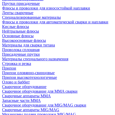
Прутки присадочные
Флюсы и проволоки для износостойкой наплавки
Ленты сварочные
Специализированные материалы
Флюсы и проволоки для автоматической сварки и наплавки
Кислые флюсы
Нейтральные флюсы
Основные флюсы
Высокоосновные флюсы
Материалы для сварки титана
Проволока сплошная
Присадочные прутки
Материалы специального назначения
Строжка и резка
Припои
Припои оловянно-свинцовые
Припои высокотехнологичные
Олово и баббит
Сварочное оборудование
Сварочное оборудование для MMA сварки
Сварочные аппараты MMA
Запасные части MMA
Сварочное оборудование для MIG/MAG сварки
Сварочные аппараты MIG/MAG
Механизмы подачи проволоки MIG/MAG