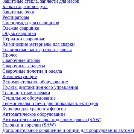
Защитные стекла, запчасти для масок
Блоки подачи воздуха
Защитные очки
Респираторы
Спецодежда для сварщиков
Одежда сварщика
Обувь сварщика
Перчатки сварочные
Химические материалы для сварки
Травильные пасты, спреи, флюсы
Прочее
Сварочные шторы
Сварочные занавесы
Сварочные полотна и одеяла
Комплектующие
Вспомогательное оборудование
Пульты дистанционного управления
Транспортные тележки
Сушильное оборудование
Термопеналы и печи для прокалки электродов
Бункеры для хранения флюсов
Автоматическое оборудование
Автоматическая сварка под слоем флюса (SAW)
Головки и горелки (SAW)
Дополнительные оснащение и опции для оборудования автома