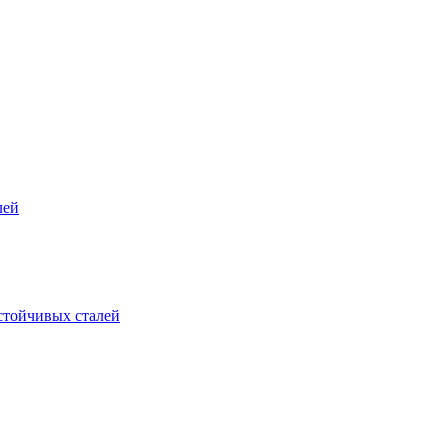
лей
стойчивых сталей