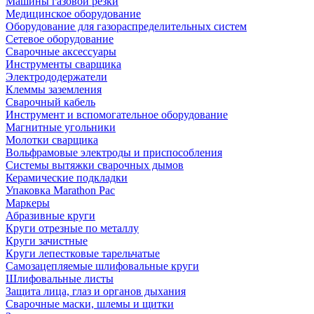
Машины газовой резки
Медицинское оборудование
Оборудование для газораспределительных систем
Сетевое оборудование
Сварочные аксессуары
Инструменты сварщика
Электрододержатели
Клеммы заземления
Сварочный кабель
Инструмент и вспомогательное оборудование
Магнитные угольники
Молотки сварщика
Вольфрамовые электроды и приспособления
Системы вытяжки сварочных дымов
Керамические подкладки
Упаковка Marathon Pac
Маркеры
Абразивные круги
Круги отрезные по металлу
Круги зачистные
Круги лепестковые тарельчатые
Самозацепляемые шлифовальные круги
Шлифовальные листы
Защита лица, глаз и органов дыхания
Сварочные маски, шлемы и щитки