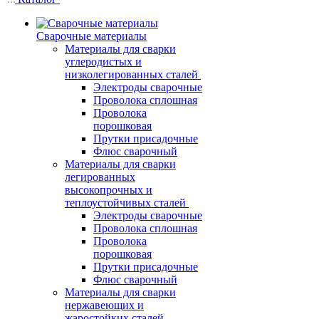
Сварочные материалы
Материалы для сварки
углеродистых и
низколегированных сталей
Электроды сварочные
Проволока сплошная
Проволока
порошковая
Прутки присадочные
Флюс сварочный
Материалы для сварки
легированных
высокопрочных и
теплоустойчивых сталей
Электроды сварочные
Проволока сплошная
Проволока
порошковая
Прутки присадочные
Флюс сварочный
Материалы для сварки
нержавеющих и
жаростойких сталей