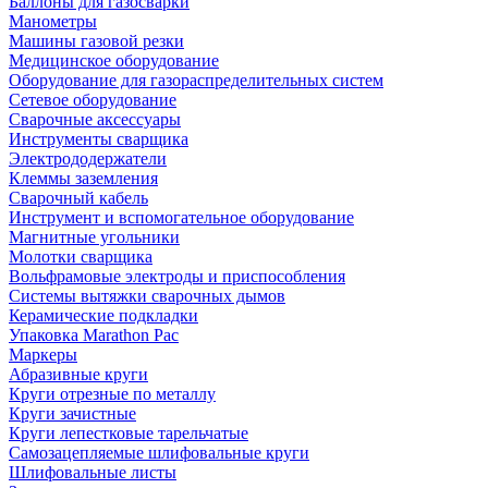
Баллоны для газосварки
Манометры
Машины газовой резки
Медицинское оборудование
Оборудование для газораспределительных систем
Сетевое оборудование
Сварочные аксессуары
Инструменты сварщика
Электрододержатели
Клеммы заземления
Сварочный кабель
Инструмент и вспомогательное оборудование
Магнитные угольники
Молотки сварщика
Вольфрамовые электроды и приспособления
Системы вытяжки сварочных дымов
Керамические подкладки
Упаковка Marathon Pac
Маркеры
Абразивные круги
Круги отрезные по металлу
Круги зачистные
Круги лепестковые тарельчатые
Самозацепляемые шлифовальные круги
Шлифовальные листы