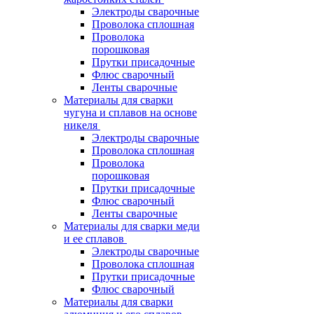
Электроды сварочные
Проволока сплошная
Проволока
порошковая
Прутки присадочные
Флюс сварочный
Ленты сварочные
Материалы для сварки
чугуна и сплавов на основе
никеля
Электроды сварочные
Проволока сплошная
Проволока
порошковая
Прутки присадочные
Флюс сварочный
Ленты сварочные
Материалы для сварки меди
и ее сплавов
Электроды сварочные
Проволока сплошная
Прутки присадочные
Флюс сварочный
Материалы для сварки