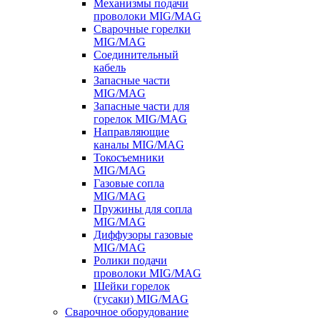
Механизмы подачи
проволоки MIG/MAG
Сварочные горелки
MIG/MAG
Соединительный
кабель
Запасные части
MIG/MAG
Запасные части для
горелок MIG/MAG
Направляющие
каналы MIG/MAG
Токосъемники
MIG/MAG
Газовые сопла
MIG/MAG
Пружины для сопла
MIG/MAG
Диффузоры газовые
MIG/MAG
Ролики подачи
проволоки MIG/MAG
Шейки горелок
(гусаки) MIG/MAG
Сварочное оборудование