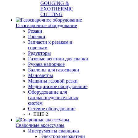
GOUGING &
EXOTHERMIC
CUTTING
Газосварочное оборудование
Резаки
Горелки
Запчасти к резакам и
горелкам
Редукторы
Газовые вентили для сварки
Рукава напорные
Баллоны для газосварки
Манометры
Машины газовой резки
Медицинское оборудование
Оборудование для
газораспределительных
систем
Сетевое оборудование
+ ЕЩЕ 2
Сварочные аксессуары
Инструменты сварщика
Электрододержатели