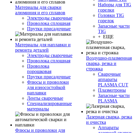
Наборы для TIG
Материалы для сварки
горелки
алюминия и его сплавов
Головки TIG
Электроды сварочные
горелок
Проволока сплошная
Запасные части
Прутки присадочные
TIG
+ ЕЩЕ
Материалы для наплавки и
ремонта деталей
Электроды сварочные
Воздушно-плазменная
Проволока сплошная
сварка, резка и
Проволока
строжка
порошковая
Сварочные
Прутки присадочные
аппараты
Флюсы и проволоки
PLASMA CUT
для износостойкой
Плазмотроны
наплавки
Запасные части
Ленты сварочные
PLASMA
Специализированные
материалы
Лазерная сварка, резка
и очистка
Аппараты
Флюсы и проволоки для
лазерной сварки