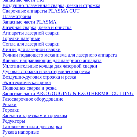
Воздушно-плазменная сварка, резка и строжка
Сварочные аппараты PLASMA CUT
Плазмотроны
Запасные части PLASMA
Лазерная сварка, резка и очистка
Аппараты лазерной сварки
Горелки лазерные
Сопла для лазерной сварки
Линзы для лазерной сварки
Ролики подающего механизма для лазерного аппарата
Каналы направляющие для лазерного аппарата
Уплотнительные кольца для лазерной сварки
Дуговая строжка и экзотермическая резка
Воздушно-дуговая строжка и резка
Экзотермическая резка
Подводная сварка и резка
Запасные части ARC GOUGING & EXOTHERMIC CUTTING
Газосварочное оборудование
Резаки
Горелки
Запчасти к резакам и горелкам
Редукторы
Газовые вентили для сварки
Рукава напорные