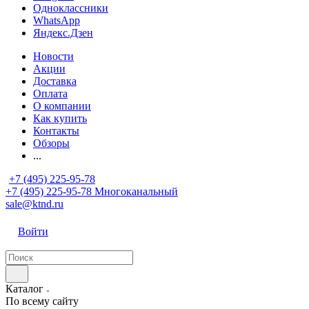
Одноклассники
WhatsApp
Яндекс.Дзен
Новости
Акции
Доставка
Оплата
О компании
Как купить
Контакты
Обзоры
...
+7 (495) 225-95-78
+7 (495) 225-95-78
Многоканальный
sale@ktnd.ru
Войти
Каталог
По всему сайту