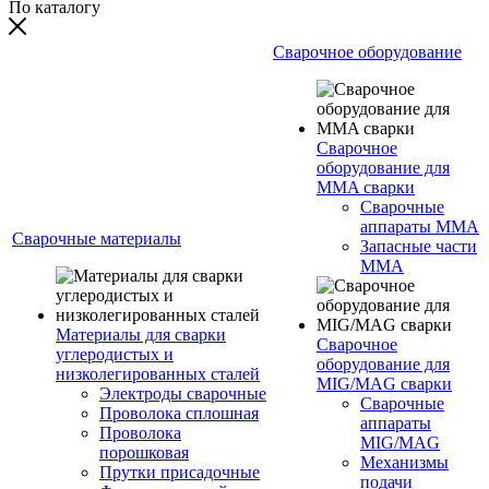
По каталогу
Сварочное оборудование
Сварочное
оборудование для
MMA сварки
Сварочные
аппараты MMA
Сварочные материалы
Запасные части
MMA
Материалы для сварки
Сварочное
углеродистых и
оборудование для
низколегированных сталей
MIG/MAG сварки
Электроды сварочные
Сварочные
Проволока сплошная
аппараты
Проволока
MIG/MAG
порошковая
Механизмы
Прутки присадочные
подачи