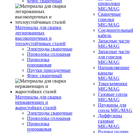
Флюс сварочный
проволоки
MIG/MAG
Сварочные
горелки
MIG/MAG
Материалы для сварки
Соединительны
легированных
кабель
высокопрочных и
Запасные части
теплоустойчивых сталей
MIG/MAG
Электроды сварочные
Запасные части
Проволока сплошная
для горелок
Проволока
MIG/MAG
порошковая
Направляющие
Прутки присадочные
каналы
Флюс сварочный
MIG/MAG
Токосъемники
MIG/MAG
Газовые сопла
Материалы для сварки
MIG/MAG
нержавеющих и
Пружины для
жаростойких сталей
сопла MIG/MAG
Электроды сварочные
Диффузоры
Проволока сплошная
газовые
Проволока
MIG/MAG
порошковая
Ролики подачи