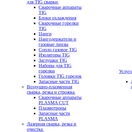
для TIG сварки
Сварочные аппараты
TIG
Блоки охлаждения
Сварочные горелки
TIG
Цанги
Цангодержатели и
газовые линзы
Сопло газовое TIG
Изоляторы TIG
Заглушки TIG
Наборы для TIG
горелки
Услуг
Головки TIG горелок
Запасные части TIG
Воздушно-плазменная
сварка, резка и строжка
Сварочные аппараты
PLASMA CUT
Плазмотроны
Запасные части
PLASMA
Лазерная сварка, резка и
очистка