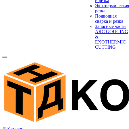
и резка
Экзотермическая
резка
Подводная
сварка и резка
Запасные части
ARC GOUGING
&
EXOTHERMIC
CUTTING
Каталог