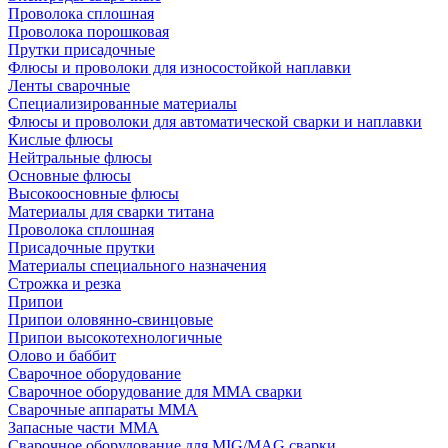
Проволока сплошная
Проволока порошковая
Прутки присадочные
Флюсы и проволоки для износостойкой наплавки
Ленты сварочные
Специализированные материалы
Флюсы и проволоки для автоматической сварки и наплавки
Кислые флюсы
Нейтральные флюсы
Основные флюсы
Высокоосновные флюсы
Материалы для сварки титана
Проволока сплошная
Присадочные прутки
Материалы специального назначения
Строжка и резка
Припои
Припои оловянно-свинцовые
Припои высокотехнологичные
Олово и баббит
Сварочное оборудование
Сварочное оборудование для MMA сварки
Сварочные аппараты MMA
Запасные части MMA
Сварочное оборудование для MIG/MAG сварки