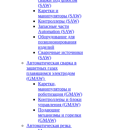
сварки под флюсом
(SAW)
Каретки и
манипуляторы (SAW)
Контроллеры (SAW)
Запасные части
Automation (SAW)
Оборудование для
позиционирования
изделий
Сварочные источники
(SAW)
Автоматическая сварка в
защитных газах
плавящимся электродом
(GMAW)
Каретки,
манипуляторы и
роботизация (GMAW)
Контроллеры и блоки
управления (GMAW)
Подающие
механизмы и горелки
(GMAW)
Автоматическая резка