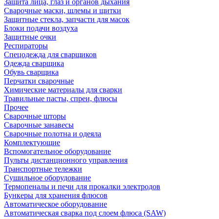
Защита лица, глаз и органов дыхания
Сварочные маски, шлемы и щитки
Защитные стекла, запчасти для масок
Блоки подачи воздуха
Защитные очки
Респираторы
Спецодежда для сварщиков
Одежда сварщика
Обувь сварщика
Перчатки сварочные
Химические материалы для сварки
Травильные пасты, спреи, флюсы
Прочее
Сварочные шторы
Сварочные занавесы
Сварочные полотна и одеяла
Комплектующие
Вспомогательное оборудование
Пульты дистанционного управления
Транспортные тележки
Сушильное оборудование
Термопеналы и печи для прокалки электродов
Бункеры для хранения флюсов
Автоматическое оборудование
Автоматическая сварка под слоем флюса (SAW)