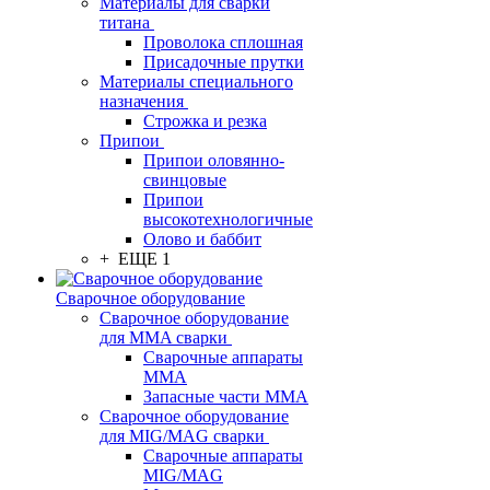
Материалы для сварки
титана
Проволока сплошная
Присадочные прутки
Материалы специального
назначения
Строжка и резка
Припои
Припои оловянно-
свинцовые
Припои
высокотехнологичные
Олово и баббит
+ ЕЩЕ 1
Сварочное оборудование
Сварочное оборудование
для MMA сварки
Сварочные аппараты
MMA
Запасные части MMA
Сварочное оборудование
для MIG/MAG сварки
Сварочные аппараты
MIG/MAG