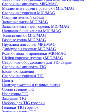
Сварочные аппараты MIG/MAG
Механизмы подачи проволоки MIG/MAG
Сварочные горелки MIG/MAG
Соединительный кабель
Запасные части MIG/MAG
Запасные части для горелок MIG/MAG
Направляющие каналы MIG/MAG
Токосъемники MIG/MAG
Газовые сопла MIG/MAG
Пружины для сопла MIG/MAG
Диффузоры газовые MIG/MAG
Ролики подачи проволоки MIG/MAG
Шейки горелок (гусаки) MIG/MAG
Сварочное оборудование для TIG сварки
Сварочные аппараты TIG
Блоки охлаждения
Сварочные горелки TIG
Цанги
Цангодержатели и газовые линзы
Сопло газовое TIG
Изоляторы TIG
Заглушки TIG
Наборы для TIG горелки
Головки TIG горелок
Запасные части TIG