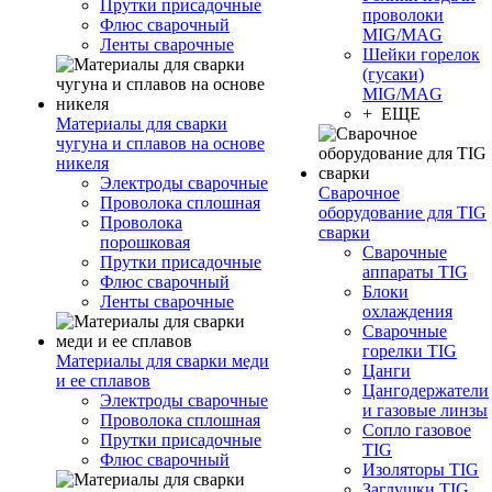
Прутки присадочные
проволоки
Флюс сварочный
MIG/MAG
Ленты сварочные
Шейки горелок
(гусаки)
MIG/MAG
+ ЕЩЕ
Материалы для сварки
чугуна и сплавов на основе
никеля
Электроды сварочные
Сварочное
Проволока сплошная
оборудование для TIG
Проволока
сварки
порошковая
Сварочные
Прутки присадочные
аппараты TIG
Флюс сварочный
Блоки
Ленты сварочные
охлаждения
Сварочные
горелки TIG
Материалы для сварки меди
Цанги
и ее сплавов
Цангодержатели
Электроды сварочные
и газовые линзы
Проволока сплошная
Сопло газовое
Прутки присадочные
TIG
Флюс сварочный
Изоляторы TIG
Заглушки TIG