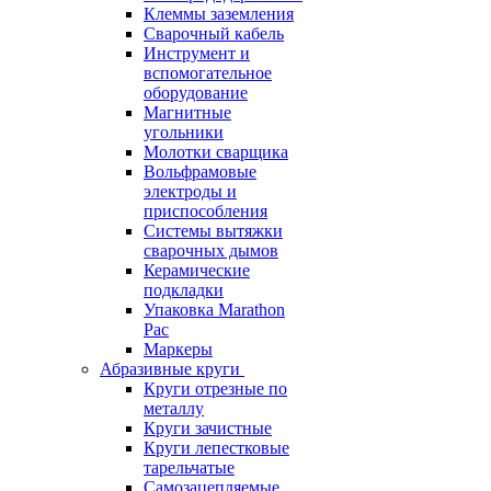
Клеммы заземления
Сварочный кабель
Инструмент и
вспомогательное
оборудование
Магнитные
угольники
Молотки сварщика
Вольфрамовые
электроды и
приспособления
Системы вытяжки
сварочных дымов
Керамические
подкладки
Упаковка Marathon
Pac
Маркеры
Абразивные круги
Круги отрезные по
металлу
Круги зачистные
Круги лепестковые
тарельчатые
Самозацепляемые