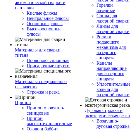
автоматической сварки и
Горелки
наплавки
лазерные
Кислые флюсы
Сопла для
Нейтральные флюсы
лазерной сварки
Основные флюсы
Линзы для
Высокоосновные
лазерной сварки
флюсы
Ролики
подающего
механизма для
Материалы для сварки
лазерного
титана
аппарата
Проволока сплошная
Каналы
Присадочные прутки
направляющие
для лазерного
аппарата
Материалы специального
Уплотнительные
назначения
кольца для
Строжка и резка
лазерной сварки
Припои
Припои оловянно-
Дуговая строжка и
свинцовые
экзотермическая резка
Припои
Воздушно-
высокотехнологичные
дуговая строжка
Олово и баббит