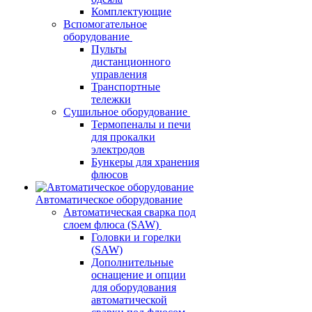
Комплектующие
Вспомогательное
оборудование
Пульты
дистанционного
управления
Транспортные
тележки
Сушильное оборудование
Термопеналы и печи
для прокалки
электродов
Бункеры для хранения
флюсов
Автоматическое оборудование
Автоматическая сварка под
слоем флюса (SAW)
Головки и горелки
(SAW)
Дополнительные
оснащение и опции
для оборудования
автоматической