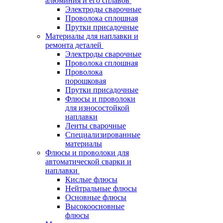
алюминия и его сплавов
Электроды сварочные
Проволока сплошная
Прутки присадочные
Материалы для наплавки и
ремонта деталей
Электроды сварочные
Проволока сплошная
Проволока
порошковая
Прутки присадочные
Флюсы и проволоки
для износостойкой
наплавки
Ленты сварочные
Специализированные
материалы
Флюсы и проволоки для
автоматической сварки и
наплавки
Кислые флюсы
Нейтральные флюсы
Основные флюсы
Высокоосновные
флюсы