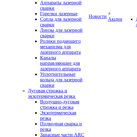
Аппараты лазерной
сварки
Горелки лазерные
Новости
Сопла для лазерной
Акции
сварки
Линзы для лазерной
сварки
Ролики подающего
механизма для
лазерного аппарата
Каналы
направляющие для
лазерного аппарата
Уплотнительные
кольца для лазерной
сварки
Дуговая строжка и
экзотермическая резка
Воздушно-дуговая
строжка и резка
Экзотермическая
резка
Подводная сварка и
резка
Запасные части ARC