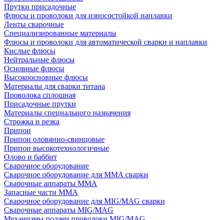
Прутки присадочные
Флюсы и проволоки для износостойкой наплавки
Ленты сварочные
Специализированные материалы
Флюсы и проволоки для автоматической сварки и наплавки
Кислые флюсы
Нейтральные флюсы
Основные флюсы
Высокоосновные флюсы
Материалы для сварки титана
Проволока сплошная
Присадочные прутки
Материалы специального назначения
Строжка и резка
Припои
Припои оловянно-свинцовые
Припои высокотехнологичные
Олово и баббит
Сварочное оборудование
Сварочное оборудование для MMA сварки
Сварочные аппараты MMA
Запасные части MMA
Сварочное оборудование для MIG/MAG сварки
Сварочные аппараты MIG/MAG
Механизмы подачи проволоки MIG/MAG