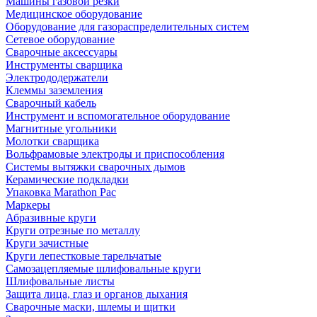
Машины газовой резки
Медицинское оборудование
Оборудование для газораспределительных систем
Сетевое оборудование
Сварочные аксессуары
Инструменты сварщика
Электрододержатели
Клеммы заземления
Сварочный кабель
Инструмент и вспомогательное оборудование
Магнитные угольники
Молотки сварщика
Вольфрамовые электроды и приспособления
Системы вытяжки сварочных дымов
Керамические подкладки
Упаковка Marathon Pac
Маркеры
Абразивные круги
Круги отрезные по металлу
Круги зачистные
Круги лепестковые тарельчатые
Самозацепляемые шлифовальные круги
Шлифовальные листы
Защита лица, глаз и органов дыхания
Сварочные маски, шлемы и щитки