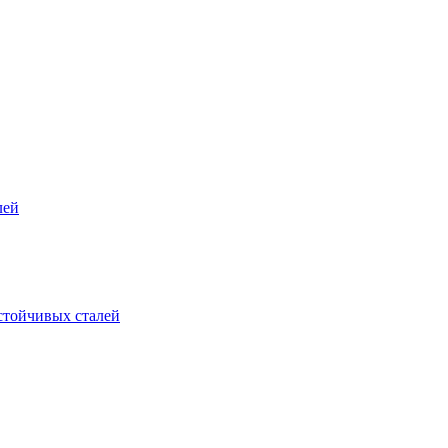
лей
стойчивых сталей