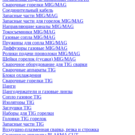
Сварочные горелки MIG/MAG
Соединительный кабель
Запасные части MIG/MAG
Запасные части для горелок MIG/MAG
Направляющие каналы MIG/MAG
Токосъемники MIG/MAG
Газовые сопла MIG/MAG
Пружины для сопла MIG/MAG
Диффузоры газовые MIG/MAG
Ролики подачи проволоки MIG/MAG
Шейки горелок (гусаки) MIG/MAG
Сварочное оборудование для TIG сварки
Сварочные аппараты TIG
Блоки охлаждения
Сварочные горелки TIG
Цанги
Цангодержатели и газовые линзы
Сопло газовое TIG
Изоляторы TIG
Заглушки TIG
Наборы для TIG горелки
Головки TIG горелок
Запасные части TIG
Воздушно-плазменная сварка, резка и строжка
Сварочные аппараты PLASMA CUT