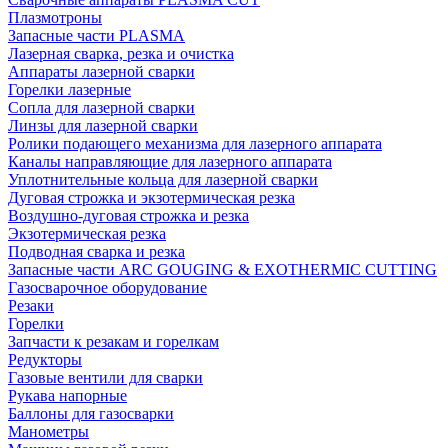
Плазмотроны
Запасные части PLASMA
Лазерная сварка, резка и очистка
Аппараты лазерной сварки
Горелки лазерные
Сопла для лазерной сварки
Линзы для лазерной сварки
Ролики подающего механизма для лазерного аппарата
Каналы направляющие для лазерного аппарата
Уплотнительные кольца для лазерной сварки
Дуговая строжка и экзотермическая резка
Воздушно-дуговая строжка и резка
Экзотермическая резка
Подводная сварка и резка
Запасные части ARC GOUGING & EXOTHERMIC CUTTING
Газосварочное оборудование
Резаки
Горелки
Запчасти к резакам и горелкам
Редукторы
Газовые вентили для сварки
Рукава напорные
Баллоны для газосварки
Манометры