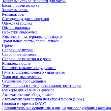
Защитные стекла, запчасти для масок
Блоки подачи воздуха
Защитные очки
Респираторы
Спецодежда для сварщиков
Одежда сварщика
Обувь сварщика
Перчатки сварочные
Химические материалы для сварки
Травильные пасты, спреи, флюсы
Прочее
Сварочные шторы
Сварочные занавесы
Сварочные полотна и одеяла
Комплектующие
Вспомогательное оборудование
Пульты дистанционного управления
Транспортные тележки
Сушильное оборудование
Термопеналы и печи для прокалки электродов
Бункеры для хранения флюсов
Автоматическое оборудование
Автоматическая сварка под слоем флюса (SAW)
Головки и горелки (SAW)
Дополнительные оснащение и опции для оборудования автома