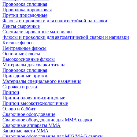
Проволока сплошная
Проволока порошковая
Прутки присадочные
Флюсы и проволоки для износостойкой наплавки
Ленты сварочные
Специализированные материалы
Флюсы и проволоки для автоматической сварки и наплавки
Кислые флюсы
Нейтральные флюсы
Основные флюсы
Высокоосновные флюсы
Материалы для сварки титана
Проволока сплошная
Присадочные прутки
Материалы специального назначения
Строжка и резка
Припои
Припои оловянно-свинцовые
Припои высокотехнологичные
Олово и баббит
Сварочное оборудование
Сварочное оборудование для MMA сварки
Сварочные аппараты MMA
Запасные части MMA
Сварочное оборудование для MIG/MAG сварки