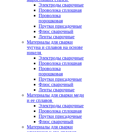
Электроды сварочные
Проволока сплошная
Проволока
порошковая
Прутки присадочные
Флюс сварочный
Ленты сварочные
Материалы для сварки
чугуна и сплавов на основе
никеля
Электроды сварочные
Проволока сплошная
Проволока
порошковая
Прутки присадочные
Флюс сварочный
Ленты сварочные
Материалы для сварки меди
и ее сплавов
Электроды сварочные
Проволока сплошная
Прутки присадочные
Флюс сварочный
Материалы для сварки