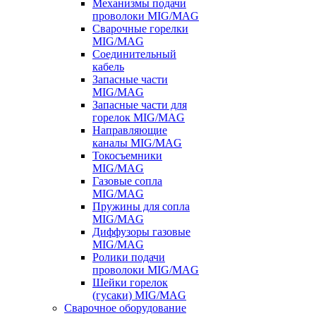
Механизмы подачи
проволоки MIG/MAG
Сварочные горелки
MIG/MAG
Соединительный
кабель
Запасные части
MIG/MAG
Запасные части для
горелок MIG/MAG
Направляющие
каналы MIG/MAG
Токосъемники
MIG/MAG
Газовые сопла
MIG/MAG
Пружины для сопла
MIG/MAG
Диффузоры газовые
MIG/MAG
Ролики подачи
проволоки MIG/MAG
Шейки горелок
(гусаки) MIG/MAG
Сварочное оборудование