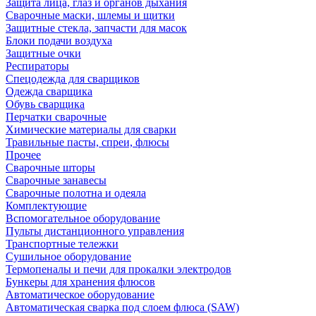
Защита лица, глаз и органов дыхания
Сварочные маски, шлемы и щитки
Защитные стекла, запчасти для масок
Блоки подачи воздуха
Защитные очки
Респираторы
Спецодежда для сварщиков
Одежда сварщика
Обувь сварщика
Перчатки сварочные
Химические материалы для сварки
Травильные пасты, спреи, флюсы
Прочее
Сварочные шторы
Сварочные занавесы
Сварочные полотна и одеяла
Комплектующие
Вспомогательное оборудование
Пульты дистанционного управления
Транспортные тележки
Сушильное оборудование
Термопеналы и печи для прокалки электродов
Бункеры для хранения флюсов
Автоматическое оборудование
Автоматическая сварка под слоем флюса (SAW)