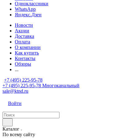
Одноклассники
WhatsApp
Яндекс.Дзен
Новости
Акции
Доставка
Оплата
О компании
Как купить
Контакты
Обзоры
...
+7 (495) 225-95-78
+7 (495) 225-95-78
Многоканальный
sale@ktnd.ru
Войти
Каталог
По всему сайту