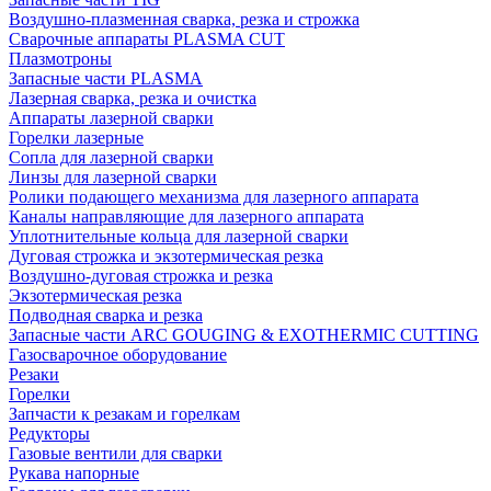
Воздушно-плазменная сварка, резка и строжка
Сварочные аппараты PLASMA CUT
Плазмотроны
Запасные части PLASMA
Лазерная сварка, резка и очистка
Аппараты лазерной сварки
Горелки лазерные
Сопла для лазерной сварки
Линзы для лазерной сварки
Ролики подающего механизма для лазерного аппарата
Каналы направляющие для лазерного аппарата
Уплотнительные кольца для лазерной сварки
Дуговая строжка и экзотермическая резка
Воздушно-дуговая строжка и резка
Экзотермическая резка
Подводная сварка и резка
Запасные части ARC GOUGING & EXOTHERMIC CUTTING
Газосварочное оборудование
Резаки
Горелки
Запчасти к резакам и горелкам
Редукторы
Газовые вентили для сварки
Рукава напорные