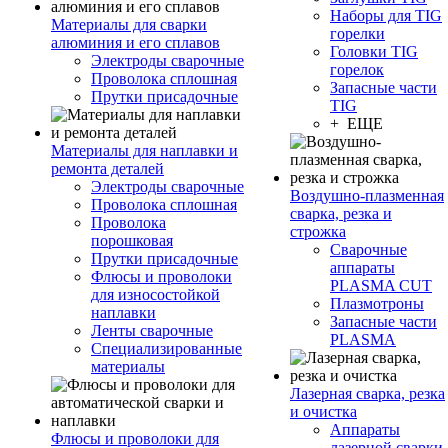
Наборы для TIG
Материалы для сварки
горелки
алюминия и его сплавов
Головки TIG
Электроды сварочные
горелок
Проволока сплошная
Запасные части
Прутки присадочные
TIG
+ ЕЩЕ
Материалы для наплавки и
ремонта деталей
Электроды сварочные
Воздушно-плазменная
Проволока сплошная
сварка, резка и
Проволока
строжка
порошковая
Сварочные
Прутки присадочные
аппараты
Флюсы и проволоки
PLASMA CUT
для износостойкой
Плазмотроны
наплавки
Запасные части
Ленты сварочные
PLASMA
Специализированные
материалы
Лазерная сварка, резка
и очистка
Аппараты
Флюсы и проволоки для
лазерной сварки