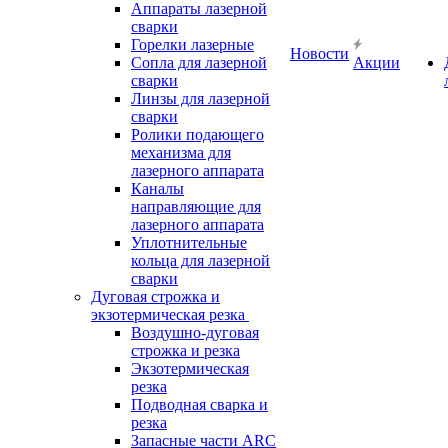
Аппараты лазерной
сварки
Горелки лазерные
Новости
Сопла для лазерной
Акции
сварки
Линзы для лазерной
сварки
Ролики подающего
механизма для
лазерного аппарата
Каналы
направляющие для
лазерного аппарата
Уплотнительные
кольца для лазерной
сварки
Дуговая строжка и
экзотермическая резка
Воздушно-дуговая
строжка и резка
Экзотермическая
резка
Подводная сварка и
резка
Запасные части ARC