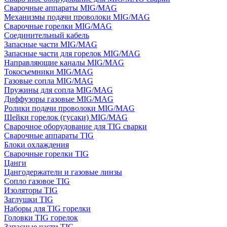
Сварочные аппараты MIG/MAG
Механизмы подачи проволоки MIG/MAG
Сварочные горелки MIG/MAG
Соединительный кабель
Запасные части MIG/MAG
Запасные части для горелок MIG/MAG
Направляющие каналы MIG/MAG
Токосъемники MIG/MAG
Газовые сопла MIG/MAG
Пружины для сопла MIG/MAG
Диффузоры газовые MIG/MAG
Ролики подачи проволоки MIG/MAG
Шейки горелок (гусаки) MIG/MAG
Сварочное оборудование для TIG сварки
Сварочные аппараты TIG
Блоки охлаждения
Сварочные горелки TIG
Цанги
Цангодержатели и газовые линзы
Сопло газовое TIG
Изоляторы TIG
Заглушки TIG
Наборы для TIG горелки
Головки TIG горелок
Запасные части TIG