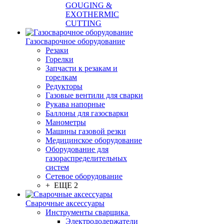
GOUGING &
EXOTHERMIC
CUTTING
Газосварочное оборудование
Резаки
Горелки
Запчасти к резакам и
горелкам
Редукторы
Газовые вентили для сварки
Рукава напорные
Баллоны для газосварки
Манометры
Машины газовой резки
Медицинское оборудование
Оборудование для
газораспределительных
систем
Сетевое оборудование
+ ЕЩЕ 2
Сварочные аксессуары
Инструменты сварщика
Электрододержатели