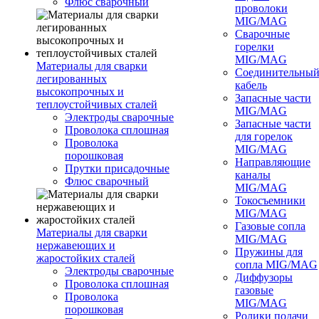
Флюс сварочный
проволоки
MIG/MAG
Сварочные
горелки
MIG/MAG
Материалы для сварки
Соединительны
легированных
кабель
высокопрочных и
Запасные части
теплоустойчивых сталей
MIG/MAG
Электроды сварочные
Запасные части
Проволока сплошная
для горелок
Проволока
MIG/MAG
порошковая
Направляющие
Прутки присадочные
каналы
Флюс сварочный
MIG/MAG
Токосъемники
MIG/MAG
Газовые сопла
Материалы для сварки
MIG/MAG
нержавеющих и
Пружины для
жаростойких сталей
сопла MIG/MAG
Электроды сварочные
Диффузоры
Проволока сплошная
газовые
Проволока
MIG/MAG
порошковая
Ролики подачи