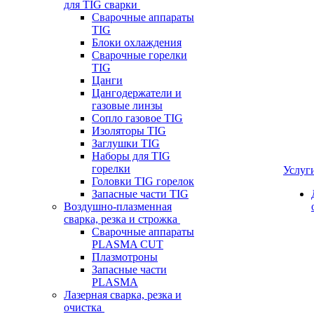
для TIG сварки
Сварочные аппараты
TIG
Блоки охлаждения
Сварочные горелки
TIG
Цанги
Цангодержатели и
газовые линзы
Сопло газовое TIG
Изоляторы TIG
Заглушки TIG
Наборы для TIG
горелки
Услуг
Головки TIG горелок
Запасные части TIG
Воздушно-плазменная
сварка, резка и строжка
Сварочные аппараты
PLASMA CUT
Плазмотроны
Запасные части
PLASMA
Лазерная сварка, резка и
очистка