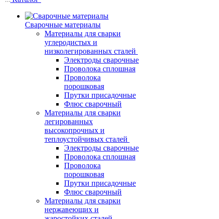
Сварочные материалы
Материалы для сварки
углеродистых и
низколегированных сталей
Электроды сварочные
Проволока сплошная
Проволока
порошковая
Прутки присадочные
Флюс сварочный
Материалы для сварки
легированных
высокопрочных и
теплоустойчивых сталей
Электроды сварочные
Проволока сплошная
Проволока
порошковая
Прутки присадочные
Флюс сварочный
Материалы для сварки
нержавеющих и
жаростойких сталей