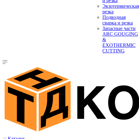
и резка
Экзотермическая
резка
Подводная
сварка и резка
Запасные части
ARC GOUGING
&
EXOTHERMIC
CUTTING
Каталог