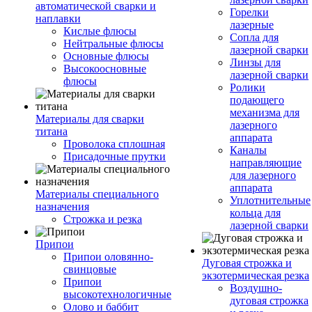
автоматической сварки и
Горелки
наплавки
лазерные
Кислые флюсы
Сопла для
Нейтральные флюсы
лазерной сварки
Основные флюсы
Линзы для
Высокоосновные
лазерной сварки
флюсы
Ролики
подающего
механизма для
Материалы для сварки
лазерного
титана
аппарата
Проволока сплошная
Каналы
Присадочные прутки
направляющие
для лазерного
аппарата
Материалы специального
Уплотнительные
назначения
кольца для
Строжка и резка
лазерной сварки
Припои
Припои оловянно-
Дуговая строжка и
свинцовые
экзотермическая резка
Припои
Воздушно-
высокотехнологичные
дуговая строжка
Олово и баббит