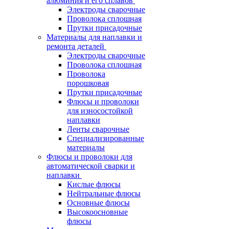
алюминия и его сплавов
Электроды сварочные
Проволока сплошная
Прутки присадочные
Материалы для наплавки и
ремонта деталей
Электроды сварочные
Проволока сплошная
Проволока
порошковая
Прутки присадочные
Флюсы и проволоки
для износостойкой
наплавки
Ленты сварочные
Специализированные
материалы
Флюсы и проволоки для
автоматической сварки и
наплавки
Кислые флюсы
Нейтральные флюсы
Основные флюсы
Высокоосновные
флюсы