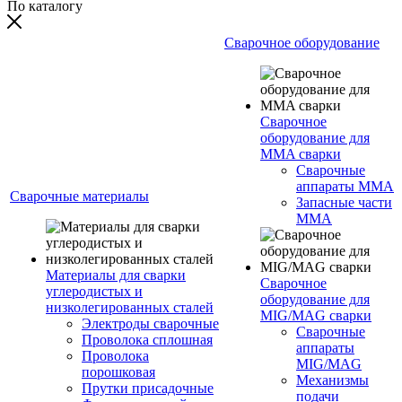
По каталогу
Сварочное оборудование
Сварочное
оборудование для
MMA сварки
Сварочные
аппараты MMA
Сварочные материалы
Запасные части
MMA
Материалы для сварки
Сварочное
углеродистых и
оборудование для
низколегированных сталей
MIG/MAG сварки
Электроды сварочные
Сварочные
Проволока сплошная
аппараты
Проволока
MIG/MAG
порошковая
Механизмы
Прутки присадочные
подачи