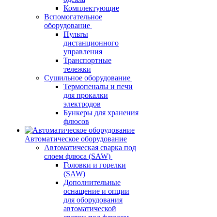
Комплектующие
Вспомогательное
оборудование
Пульты
дистанционного
управления
Транспортные
тележки
Сушильное оборудование
Термопеналы и печи
для прокалки
электродов
Бункеры для хранения
флюсов
Автоматическое оборудование
Автоматическая сварка под
слоем флюса (SAW)
Головки и горелки
(SAW)
Дополнительные
оснащение и опции
для оборудования
автоматической