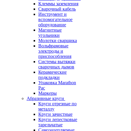
Клеммы заземления
Сварочный кабель
Инструмент и
вспомогательное
оборудование
Магнитные
угольники
Молотки сварщика
Вольфрамовые
электроды и
приспособления
Системы вытяжки
сварочных дымов
Керамические
подкладки
Упаковка Marathon
Pac
Маркеры
Абразивные круги
Круги отрезные по
металлу
Круги зачистные
Круги лепестковые
тарельчатые
Самозацепляемые