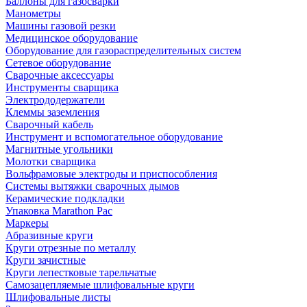
Баллоны для газосварки
Манометры
Машины газовой резки
Медицинское оборудование
Оборудование для газораспределительных систем
Сетевое оборудование
Сварочные аксессуары
Инструменты сварщика
Электрододержатели
Клеммы заземления
Сварочный кабель
Инструмент и вспомогательное оборудование
Магнитные угольники
Молотки сварщика
Вольфрамовые электроды и приспособления
Системы вытяжки сварочных дымов
Керамические подкладки
Упаковка Marathon Pac
Маркеры
Абразивные круги
Круги отрезные по металлу
Круги зачистные
Круги лепестковые тарельчатые
Самозацепляемые шлифовальные круги
Шлифовальные листы