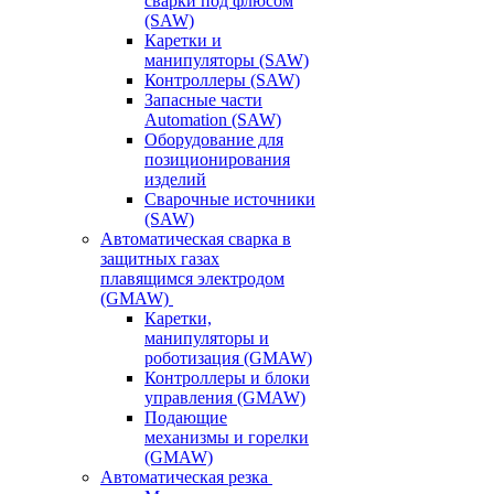
сварки под флюсом
(SAW)
Каретки и
манипуляторы (SAW)
Контроллеры (SAW)
Запасные части
Automation (SAW)
Оборудование для
позиционирования
изделий
Сварочные источники
(SAW)
Автоматическая сварка в
защитных газах
плавящимся электродом
(GMAW)
Каретки,
манипуляторы и
роботизация (GMAW)
Контроллеры и блоки
управления (GMAW)
Подающие
механизмы и горелки
(GMAW)
Автоматическая резка