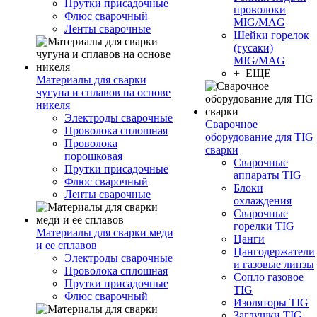
Прутки присадочные
проволоки
Флюс сварочный
MIG/MAG
Ленты сварочные
Шейки горелок
(гусаки)
MIG/MAG
+ ЕЩЕ
Материалы для сварки
чугуна и сплавов на основе
никеля
Электроды сварочные
Сварочное
Проволока сплошная
оборудование для TIG
Проволока
сварки
порошковая
Сварочные
Прутки присадочные
аппараты TIG
Флюс сварочный
Блоки
Ленты сварочные
охлаждения
Сварочные
горелки TIG
Материалы для сварки меди
Цанги
и ее сплавов
Цангодержатели
Электроды сварочные
и газовые линзы
Проволока сплошная
Сопло газовое
Прутки присадочные
TIG
Флюс сварочный
Изоляторы TIG
Заглушки TIG