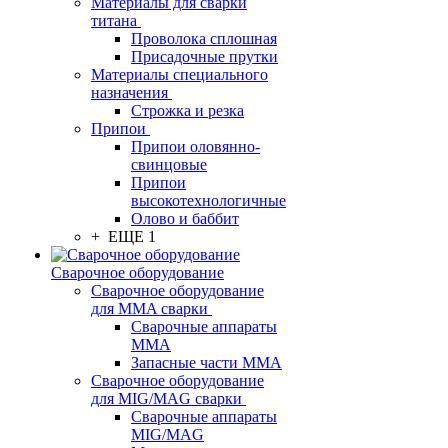
Материалы для сварки
титана
Проволока сплошная
Присадочные прутки
Материалы специального
назначения
Строжка и резка
Припои
Припои оловянно-
свинцовые
Припои
высокотехнологичные
Олово и баббит
+ ЕЩЕ 1
Сварочное оборудование
Сварочное оборудование
для MMA сварки
Сварочные аппараты
MMA
Запасные части MMA
Сварочное оборудование
для MIG/MAG сварки
Сварочные аппараты
MIG/MAG