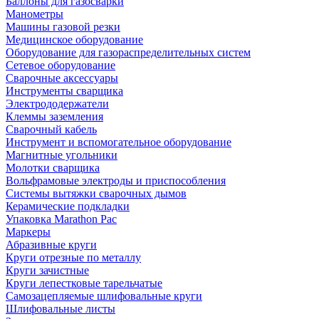
Баллоны для газосварки
Манометры
Машины газовой резки
Медицинское оборудование
Оборудование для газораспределительных систем
Сетевое оборудование
Сварочные аксессуары
Инструменты сварщика
Электрододержатели
Клеммы заземления
Сварочный кабель
Инструмент и вспомогательное оборудование
Магнитные угольники
Молотки сварщика
Вольфрамовые электроды и приспособления
Системы вытяжки сварочных дымов
Керамические подкладки
Упаковка Marathon Pac
Маркеры
Абразивные круги
Круги отрезные по металлу
Круги зачистные
Круги лепестковые тарельчатые
Самозацепляемые шлифовальные круги
Шлифовальные листы