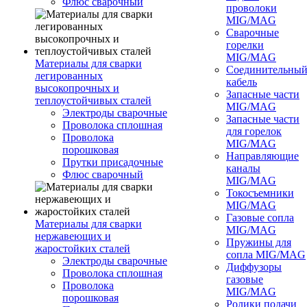
Флюс сварочный
проволоки
MIG/MAG
Сварочные
горелки
MIG/MAG
Материалы для сварки
Соединительны
легированных
кабель
высокопрочных и
Запасные части
теплоустойчивых сталей
MIG/MAG
Электроды сварочные
Запасные части
Проволока сплошная
для горелок
Проволока
MIG/MAG
порошковая
Направляющие
Прутки присадочные
каналы
Флюс сварочный
MIG/MAG
Токосъемники
MIG/MAG
Газовые сопла
Материалы для сварки
MIG/MAG
нержавеющих и
Пружины для
жаростойких сталей
сопла MIG/MAG
Электроды сварочные
Диффузоры
Проволока сплошная
газовые
Проволока
MIG/MAG
порошковая
Ролики подачи