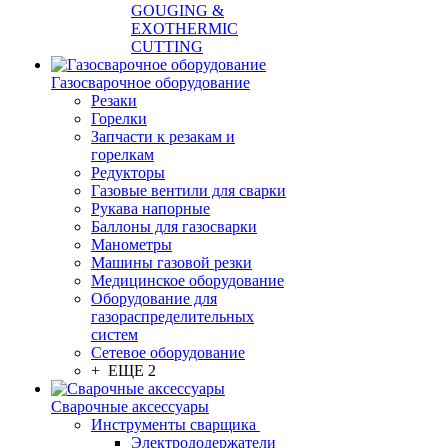
GOUGING &
EXOTHERMIC
CUTTING
Газосварочное оборудование
Резаки
Горелки
Запчасти к резакам и
горелкам
Редукторы
Газовые вентили для сварки
Рукава напорные
Баллоны для газосварки
Манометры
Машины газовой резки
Медицинское оборудование
Оборудование для
газораспределительных
систем
Сетевое оборудование
+ ЕЩЕ 2
Сварочные аксессуары
Инструменты сварщика
Электрододержатели