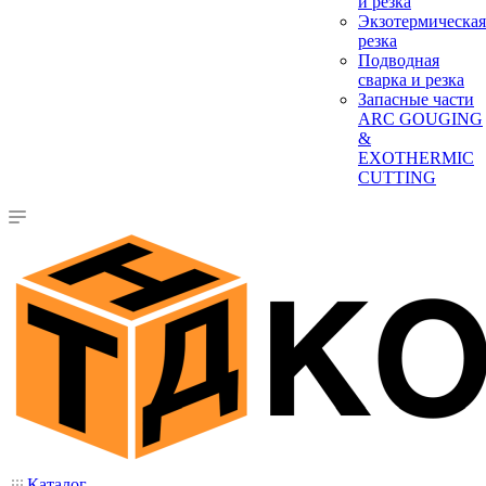
и резка
Экзотермическая
резка
Подводная
сварка и резка
Запасные части
ARC GOUGING
&
EXOTHERMIC
CUTTING
Каталог