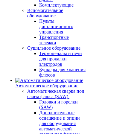
Комплектующие
Вспомогательное
оборудование
Пульты
дистанционного
управления
Транспортные
тележки
Сушильное оборудование
Термопеналы и печи
для прокалки
электродов
Бункеры для хранения
флюсов
Автоматическое оборудование
Автоматическая сварка под
слоем флюса (SAW)
Головки и горелки
(SAW)
Дополнительные
оснащение и опции
для оборудования
автоматической