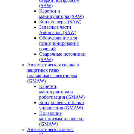
сварки под флюсом
(SAW)
Каретки и
манипуляторы (SAW)
Контроллеры (SAW)
Запасные части
Automation (SAW)
Оборудование для
позиционирования
изделий
Сварочные источники
(SAW)
Автоматическая сварка в
защитных газах
плавящимся электродом
(GMAW)
Каретки,
манипуляторы и
роботизация (GMAW)
Контроллеры и блоки
управления (GMAW)
Подающие
механизмы и горелки
(GMAW)
Автоматическая резка