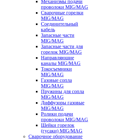
Механизмы подачи
проволоки MIG/MAG
Сварочные горелки
MIG/MAG
Соединительный
кабель
Запасные части
MIG/MAG
Запасные части для
горелок MIG/MAG
Направляющие
каналы MIG/MAG
Токосъемники
MIG/MAG
Газовые сопла
MIG/MAG
Пружины для сопла
MIG/MAG
Диффузоры газовые
MIG/MAG
Ролики подачи
проволоки MIG/MAG
Шейки горелок
(гусаки) MIG/MAG
Сварочное оборудование