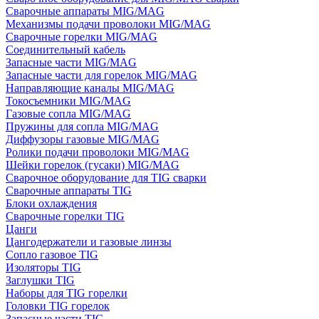
Сварочные аппараты MIG/MAG
Механизмы подачи проволоки MIG/MAG
Сварочные горелки MIG/MAG
Соединительный кабель
Запасные части MIG/MAG
Запасные части для горелок MIG/MAG
Направляющие каналы MIG/MAG
Токосъемники MIG/MAG
Газовые сопла MIG/MAG
Пружины для сопла MIG/MAG
Диффузоры газовые MIG/MAG
Ролики подачи проволоки MIG/MAG
Шейки горелок (гусаки) MIG/MAG
Сварочное оборудование для TIG сварки
Сварочные аппараты TIG
Блоки охлаждения
Сварочные горелки TIG
Цанги
Цангодержатели и газовые линзы
Сопло газовое TIG
Изоляторы TIG
Заглушки TIG
Наборы для TIG горелки
Головки TIG горелок
Запасные части TIG