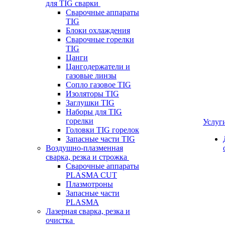
для TIG сварки
Сварочные аппараты
TIG
Блоки охлаждения
Сварочные горелки
TIG
Цанги
Цангодержатели и
газовые линзы
Сопло газовое TIG
Изоляторы TIG
Заглушки TIG
Наборы для TIG
горелки
Услуг
Головки TIG горелок
Запасные части TIG
Воздушно-плазменная
сварка, резка и строжка
Сварочные аппараты
PLASMA CUT
Плазмотроны
Запасные части
PLASMA
Лазерная сварка, резка и
очистка