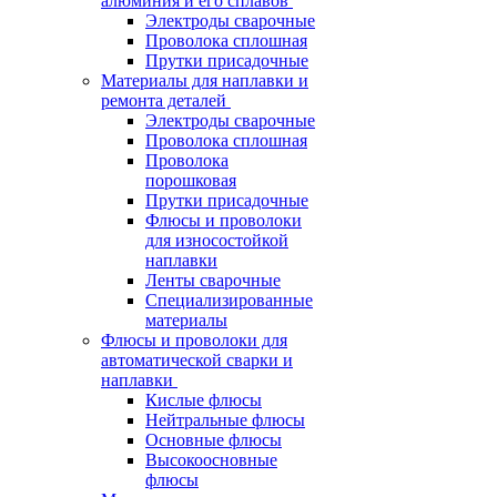
алюминия и его сплавов
Электроды сварочные
Проволока сплошная
Прутки присадочные
Материалы для наплавки и
ремонта деталей
Электроды сварочные
Проволока сплошная
Проволока
порошковая
Прутки присадочные
Флюсы и проволоки
для износостойкой
наплавки
Ленты сварочные
Специализированные
материалы
Флюсы и проволоки для
автоматической сварки и
наплавки
Кислые флюсы
Нейтральные флюсы
Основные флюсы
Высокоосновные
флюсы