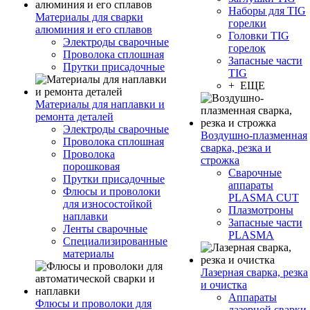
Наборы для TIG
Материалы для сварки
горелки
алюминия и его сплавов
Головки TIG
Электроды сварочные
горелок
Проволока сплошная
Запасные части
Прутки присадочные
TIG
+ ЕЩЕ
Материалы для наплавки и
ремонта деталей
Электроды сварочные
Воздушно-плазменная
Проволока сплошная
сварка, резка и
Проволока
строжка
порошковая
Сварочные
Прутки присадочные
аппараты
Флюсы и проволоки
PLASMA CUT
для износостойкой
Плазмотроны
наплавки
Запасные части
Ленты сварочные
PLASMA
Специализированные
материалы
Лазерная сварка, резка
и очистка
Аппараты
Флюсы и проволоки для
лазерной сварки