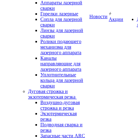
Аппараты лазерной
сварки
Горелки лазерные
Новости
Сопла для лазерной
Акции
сварки
Линзы для лазерной
сварки
Ролики подающего
механизма для
лазерного аппарата
Каналы
направляющие для
лазерного аппарата
Уплотнительные
кольца для лазерной
сварки
Дуговая строжка и
экзотермическая резка
Воздушно-дуговая
строжка и резка
Экзотермическая
резка
Подводная сварка и
резка
Запасные части ARC