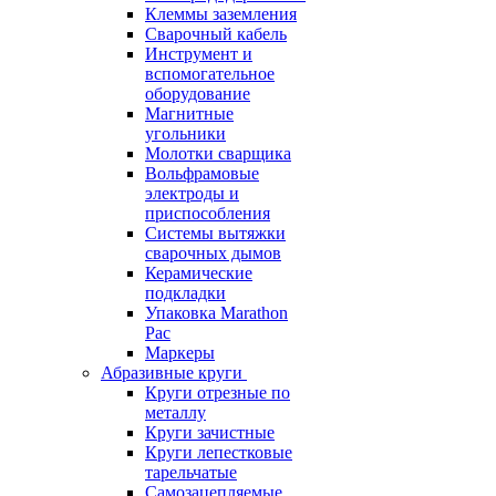
Клеммы заземления
Сварочный кабель
Инструмент и
вспомогательное
оборудование
Магнитные
угольники
Молотки сварщика
Вольфрамовые
электроды и
приспособления
Системы вытяжки
сварочных дымов
Керамические
подкладки
Упаковка Marathon
Pac
Маркеры
Абразивные круги
Круги отрезные по
металлу
Круги зачистные
Круги лепестковые
тарельчатые
Самозацепляемые