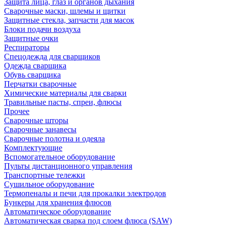
Защита лица, глаз и органов дыхания
Сварочные маски, шлемы и щитки
Защитные стекла, запчасти для масок
Блоки подачи воздуха
Защитные очки
Респираторы
Спецодежда для сварщиков
Одежда сварщика
Обувь сварщика
Перчатки сварочные
Химические материалы для сварки
Травильные пасты, спреи, флюсы
Прочее
Сварочные шторы
Сварочные занавесы
Сварочные полотна и одеяла
Комплектующие
Вспомогательное оборудование
Пульты дистанционного управления
Транспортные тележки
Сушильное оборудование
Термопеналы и печи для прокалки электродов
Бункеры для хранения флюсов
Автоматическое оборудование
Автоматическая сварка под слоем флюса (SAW)