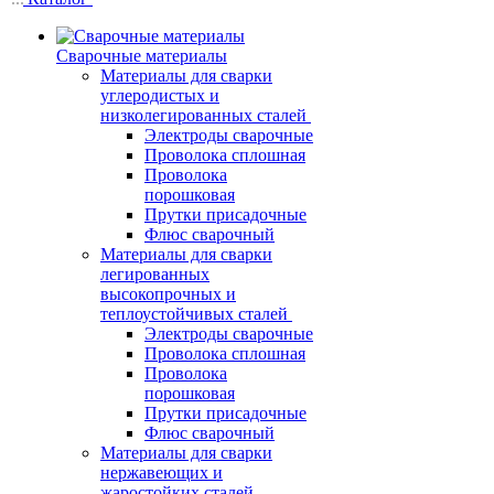
Сварочные материалы
Материалы для сварки
углеродистых и
низколегированных сталей
Электроды сварочные
Проволока сплошная
Проволока
порошковая
Прутки присадочные
Флюс сварочный
Материалы для сварки
легированных
высокопрочных и
теплоустойчивых сталей
Электроды сварочные
Проволока сплошная
Проволока
порошковая
Прутки присадочные
Флюс сварочный
Материалы для сварки
нержавеющих и
жаростойких сталей