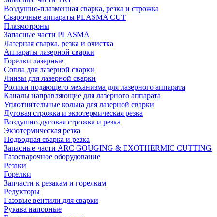
Воздушно-плазменная сварка, резка и строжка
Сварочные аппараты PLASMA CUT
Плазмотроны
Запасные части PLASMA
Лазерная сварка, резка и очистка
Аппараты лазерной сварки
Горелки лазерные
Сопла для лазерной сварки
Линзы для лазерной сварки
Ролики подающего механизма для лазерного аппарата
Каналы направляющие для лазерного аппарата
Уплотнительные кольца для лазерной сварки
Дуговая строжка и экзотермическая резка
Воздушно-дуговая строжка и резка
Экзотермическая резка
Подводная сварка и резка
Запасные части ARC GOUGING & EXOTHERMIC CUTTING
Газосварочное оборудование
Резаки
Горелки
Запчасти к резакам и горелкам
Редукторы
Газовые вентили для сварки
Рукава напорные