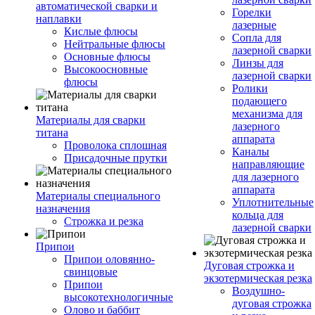
автоматической сварки и
Горелки
наплавки
лазерные
Кислые флюсы
Сопла для
Нейтральные флюсы
лазерной сварки
Основные флюсы
Линзы для
Высокоосновные
лазерной сварки
флюсы
Ролики
подающего
механизма для
Материалы для сварки
лазерного
титана
аппарата
Проволока сплошная
Каналы
Присадочные прутки
направляющие
для лазерного
аппарата
Материалы специального
Уплотнительные
назначения
кольца для
Строжка и резка
лазерной сварки
Припои
Припои оловянно-
Дуговая строжка и
свинцовые
экзотермическая резка
Припои
Воздушно-
высокотехнологичные
дуговая строжка
Олово и баббит