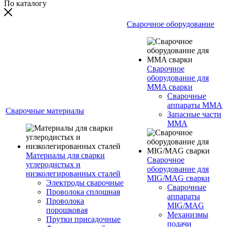
По каталогу
Сварочное оборудование
Сварочное
оборудование для
MMA сварки
Сварочные
аппараты MMA
Сварочные материалы
Запасные части
MMA
Материалы для сварки
Сварочное
углеродистых и
оборудование для
низколегированных сталей
MIG/MAG сварки
Электроды сварочные
Сварочные
Проволока сплошная
аппараты
Проволока
MIG/MAG
порошковая
Механизмы
Прутки присадочные
подачи