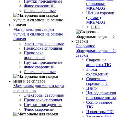
Прутки присадочные
проволоки
Флюс сварочный
MIG/MAG
Ленты сварочные
Шейки горелок
(гусаки)
MIG/MAG
+ ЕЩЕ
Материалы для сварки
чугуна и сплавов на основе
никеля
Электроды сварочные
Сварочное
Проволока сплошная
оборудование для TIG
Проволока
сварки
порошковая
Сварочные
Прутки присадочные
аппараты TIG
Флюс сварочный
Блоки
Ленты сварочные
охлаждения
Сварочные
горелки TIG
Материалы для сварки меди
Цанги
и ее сплавов
Цангодержатели
Электроды сварочные
и газовые линзы
Проволока сплошная
Сопло газовое
Прутки присадочные
TIG
Флюс сварочный
Изоляторы TIG
Заглушки TIG