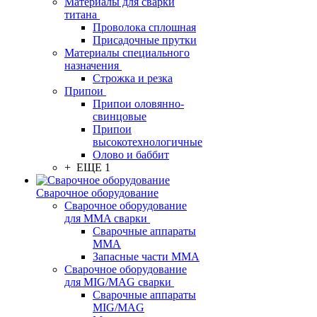
Материалы для сварки
титана
Проволока сплошная
Присадочные прутки
Материалы специального
назначения
Строжка и резка
Припои
Припои оловянно-
свинцовые
Припои
высокотехнологичные
Олово и баббит
+ ЕЩЕ 1
Сварочное оборудование
Сварочное оборудование
для MMA сварки
Сварочные аппараты
MMA
Запасные части MMA
Сварочное оборудование
для MIG/MAG сварки
Сварочные аппараты
MIG/MAG