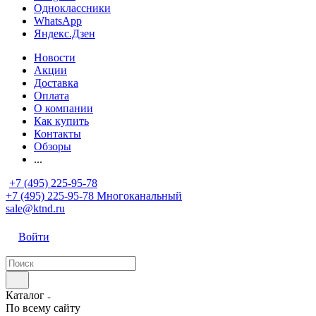
Одноклассники
WhatsApp
Яндекс.Дзен
Новости
Акции
Доставка
Оплата
О компании
Как купить
Контакты
Обзоры
...
+7 (495) 225-95-78
+7 (495) 225-95-78
Многоканальный
sale@ktnd.ru
Войти
Каталог
По всему сайту