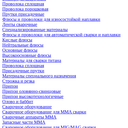
Проволока сплошная
Проволока порошковая
Прутки присадочные
Флюсы и проволоки для износостойкой наплавки
Ленты сварочные
Специализированные материалы
Флюсы и проволоки для автоматической сварки и наплавки
Кислые флюсы
Нейтральные флюсы
Основные флюсы
Высокоосновные флюсы
Материалы для сварки титана
Проволока сплошная
Присадочные прутки
Материалы специального назначения
Строжка и резка
Припои
Припои оловянно-свинцовые
Припои высокотехнологичные
Олово и баббит
Сварочное оборудование
Сварочное оборудование для MMA сварки
Сварочные аппараты MMA
Запасные части MMA
Сварочное оборудование для MIG/MAG сварки