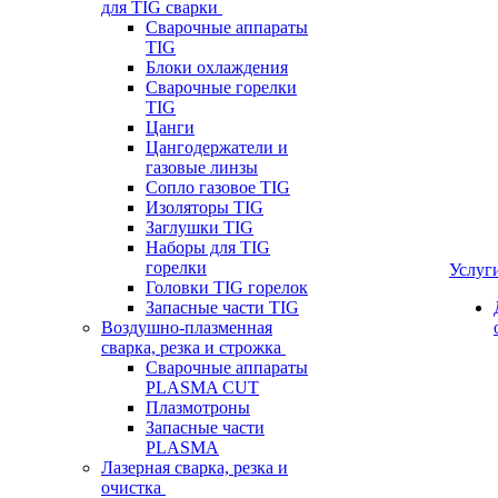
для TIG сварки
Сварочные аппараты
TIG
Блоки охлаждения
Сварочные горелки
TIG
Цанги
Цангодержатели и
газовые линзы
Сопло газовое TIG
Изоляторы TIG
Заглушки TIG
Наборы для TIG
горелки
Услуг
Головки TIG горелок
Запасные части TIG
Воздушно-плазменная
сварка, резка и строжка
Сварочные аппараты
PLASMA CUT
Плазмотроны
Запасные части
PLASMA
Лазерная сварка, резка и
очистка