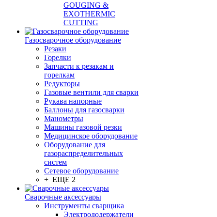
GOUGING &
EXOTHERMIC
CUTTING
Газосварочное оборудование
Резаки
Горелки
Запчасти к резакам и
горелкам
Редукторы
Газовые вентили для сварки
Рукава напорные
Баллоны для газосварки
Манометры
Машины газовой резки
Медицинское оборудование
Оборудование для
газораспределительных
систем
Сетевое оборудование
+ ЕЩЕ 2
Сварочные аксессуары
Инструменты сварщика
Электрододержатели