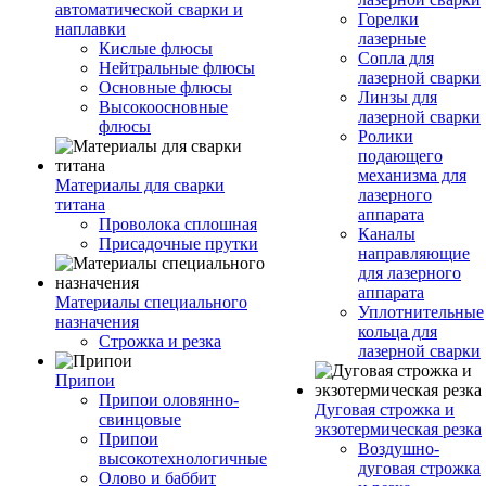
автоматической сварки и
Горелки
наплавки
лазерные
Кислые флюсы
Сопла для
Нейтральные флюсы
лазерной сварки
Основные флюсы
Линзы для
Высокоосновные
лазерной сварки
флюсы
Ролики
подающего
механизма для
Материалы для сварки
лазерного
титана
аппарата
Проволока сплошная
Каналы
Присадочные прутки
направляющие
для лазерного
аппарата
Материалы специального
Уплотнительные
назначения
кольца для
Строжка и резка
лазерной сварки
Припои
Припои оловянно-
Дуговая строжка и
свинцовые
экзотермическая резка
Припои
Воздушно-
высокотехнологичные
дуговая строжка
Олово и баббит