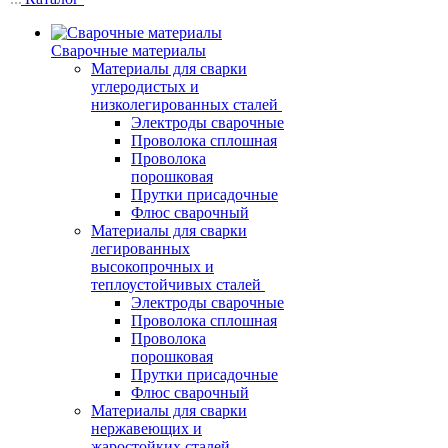
Сварочные материалы
Материалы для сварки
углеродистых и
низколегированных сталей
Электроды сварочные
Проволока сплошная
Проволока
порошковая
Прутки присадочные
Флюс сварочный
Материалы для сварки
легированных
высокопрочных и
теплоустойчивых сталей
Электроды сварочные
Проволока сплошная
Проволока
порошковая
Прутки присадочные
Флюс сварочный
Материалы для сварки
нержавеющих и
жаростойких сталей