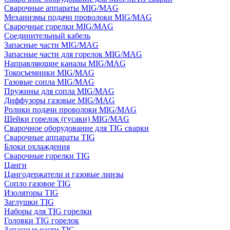
Сварочные аппараты MIG/MAG
Механизмы подачи проволоки MIG/MAG
Сварочные горелки MIG/MAG
Соединительный кабель
Запасные части MIG/MAG
Запасные части для горелок MIG/MAG
Направляющие каналы MIG/MAG
Токосъемники MIG/MAG
Газовые сопла MIG/MAG
Пружины для сопла MIG/MAG
Диффузоры газовые MIG/MAG
Ролики подачи проволоки MIG/MAG
Шейки горелок (гусаки) MIG/MAG
Сварочное оборудование для TIG сварки
Сварочные аппараты TIG
Блоки охлаждения
Сварочные горелки TIG
Цанги
Цангодержатели и газовые линзы
Сопло газовое TIG
Изоляторы TIG
Заглушки TIG
Наборы для TIG горелки
Головки TIG горелок
Запасные части TIG