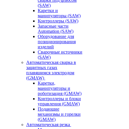
сварки под флюсом
(SAW)
Каретки и
манипуляторы (SAW)
Контроллеры (SAW)
Запасные части
Automation (SAW)
Оборудование для
позиционирования
изделий
Сварочные источники
(SAW)
Автоматическая сварка в
защитных газах
плавящимся электродом
(GMAW)
Каретки,
манипуляторы и
роботизация (GMAW)
Контроллеры и блоки
управления (GMAW)
Подающие
механизмы и горелки
(GMAW)
Автоматическая резка