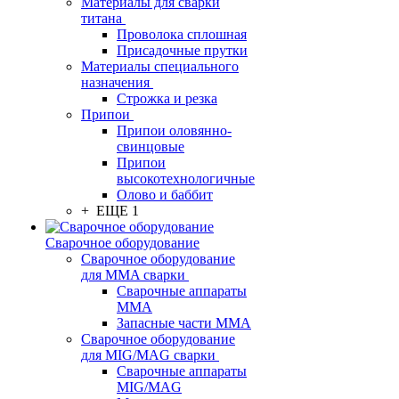
Материалы для сварки
титана
Проволока сплошная
Присадочные прутки
Материалы специального
назначения
Строжка и резка
Припои
Припои оловянно-
свинцовые
Припои
высокотехнологичные
Олово и баббит
+ ЕЩЕ 1
Сварочное оборудование
Сварочное оборудование
для MMA сварки
Сварочные аппараты
MMA
Запасные части MMA
Сварочное оборудование
для MIG/MAG сварки
Сварочные аппараты
MIG/MAG