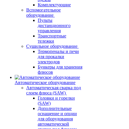
Комплектующие
Вспомогательное
оборудование
Пульты
дистанционного
управления
Транспортные
тележки
Сушильное оборудование
Термопеналы и печи
для прокалки
электродов
Бункеры для хранения
флюсов
Автоматическое оборудование
Автоматическая сварка под
слоем флюса (SAW)
Головки и горелки
(SAW)
Дополнительные
оснащение и опции
для оборудования
автоматической