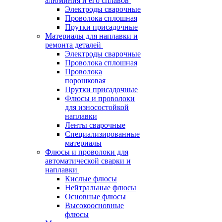
алюминия и его сплавов
Электроды сварочные
Проволока сплошная
Прутки присадочные
Материалы для наплавки и
ремонта деталей
Электроды сварочные
Проволока сплошная
Проволока
порошковая
Прутки присадочные
Флюсы и проволоки
для износостойкой
наплавки
Ленты сварочные
Специализированные
материалы
Флюсы и проволоки для
автоматической сварки и
наплавки
Кислые флюсы
Нейтральные флюсы
Основные флюсы
Высокоосновные
флюсы