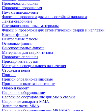
Проволока сплошная
Проволока порошковая
Прутки присадочные
Флюсы и проволоки для износостойкой наплавки
Ленты сварочные
Специализированные материалы
Флюсы и проволоки для автоматической сварки и наплавки
Кислые флюсы
Нейтральные флюсы
Основные флюсы
Высокоосновные флюсы
Материалы для сварки титана
Проволока сплошная
Присадочные прутки
Материалы специального назначения
Строжка и резка
Припои
Припои оловянно-свинцовые
Припои высокотехнологичные
Олово и баббит
Сварочное оборудование
Сварочное оборудование для MMA сварки
Сварочные аппараты MMA
Запасные части MMA
Сварочное оборудование для MIG/MAG сварки