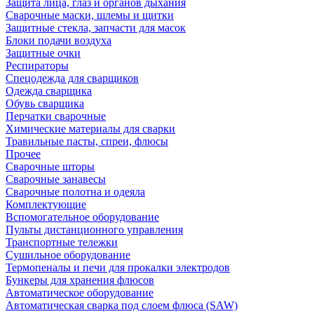
Защита лица, глаз и органов дыхания
Сварочные маски, шлемы и щитки
Защитные стекла, запчасти для масок
Блоки подачи воздуха
Защитные очки
Респираторы
Спецодежда для сварщиков
Одежда сварщика
Обувь сварщика
Перчатки сварочные
Химические материалы для сварки
Травильные пасты, спреи, флюсы
Прочее
Сварочные шторы
Сварочные занавесы
Сварочные полотна и одеяла
Комплектующие
Вспомогательное оборудование
Пульты дистанционного управления
Транспортные тележки
Сушильное оборудование
Термопеналы и печи для прокалки электродов
Бункеры для хранения флюсов
Автоматическое оборудование
Автоматическая сварка под слоем флюса (SAW)