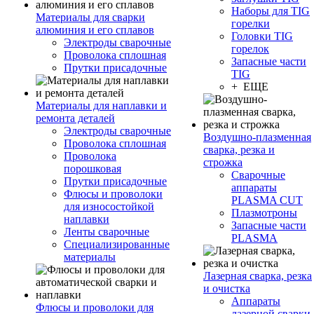
Наборы для TIG
Материалы для сварки
горелки
алюминия и его сплавов
Головки TIG
Электроды сварочные
горелок
Проволока сплошная
Запасные части
Прутки присадочные
TIG
+ ЕЩЕ
Материалы для наплавки и
ремонта деталей
Электроды сварочные
Воздушно-плазменная
Проволока сплошная
сварка, резка и
Проволока
строжка
порошковая
Сварочные
Прутки присадочные
аппараты
Флюсы и проволоки
PLASMA CUT
для износостойкой
Плазмотроны
наплавки
Запасные части
Ленты сварочные
PLASMA
Специализированные
материалы
Лазерная сварка, резка
и очистка
Аппараты
Флюсы и проволоки для
лазерной сварки