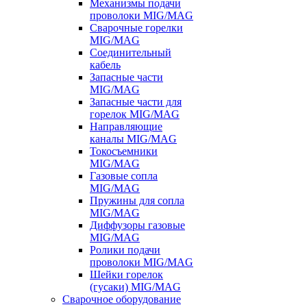
Механизмы подачи
проволоки MIG/MAG
Сварочные горелки
MIG/MAG
Соединительный
кабель
Запасные части
MIG/MAG
Запасные части для
горелок MIG/MAG
Направляющие
каналы MIG/MAG
Токосъемники
MIG/MAG
Газовые сопла
MIG/MAG
Пружины для сопла
MIG/MAG
Диффузоры газовые
MIG/MAG
Ролики подачи
проволоки MIG/MAG
Шейки горелок
(гусаки) MIG/MAG
Сварочное оборудование