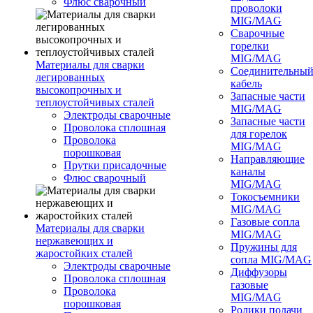
Флюс сварочный
проволоки
MIG/MAG
Сварочные
горелки
MIG/MAG
Материалы для сварки
Соединительны
легированных
кабель
высокопрочных и
Запасные части
теплоустойчивых сталей
MIG/MAG
Электроды сварочные
Запасные части
Проволока сплошная
для горелок
Проволока
MIG/MAG
порошковая
Направляющие
Прутки присадочные
каналы
Флюс сварочный
MIG/MAG
Токосъемники
MIG/MAG
Газовые сопла
Материалы для сварки
MIG/MAG
нержавеющих и
Пружины для
жаростойких сталей
сопла MIG/MAG
Электроды сварочные
Диффузоры
Проволока сплошная
газовые
Проволока
MIG/MAG
порошковая
Ролики подачи