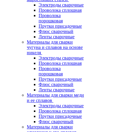
Электроды сварочные
Проволока сплошная
Проволока
порошковая
Прутки присадочные
Флюс сварочный
Ленты сварочные
Материалы для сварки
чугуна и сплавов на основе
никеля
Электроды сварочные
Проволока сплошная
Проволока
порошковая
Прутки присадочные
Флюс сварочный
Ленты сварочные
Материалы для сварки меди
и ее сплавов
Электроды сварочные
Проволока сплошная
Прутки присадочные
Флюс сварочный
Материалы для сварки