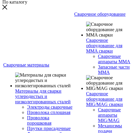
По каталогу
Сварочное оборудование
Сварочное
оборудование для
MMA сварки
Сварочные
аппараты MMA
Сварочные материалы
Запасные части
MMA
Материалы для сварки
Сварочное
углеродистых и
оборудование для
низколегированных сталей
MIG/MAG сварки
Электроды сварочные
Сварочные
Проволока сплошная
аппараты
Проволока
MIG/MAG
порошковая
Механизмы
Прутки присадочные
подачи