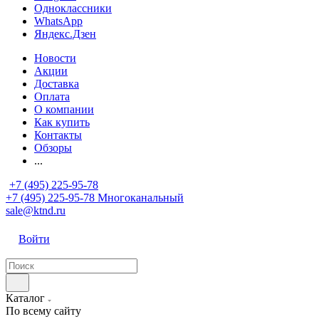
Одноклассники
WhatsApp
Яндекс.Дзен
Новости
Акции
Доставка
Оплата
О компании
Как купить
Контакты
Обзоры
...
+7 (495) 225-95-78
+7 (495) 225-95-78
Многоканальный
sale@ktnd.ru
Войти
Каталог
По всему сайту