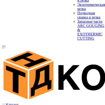
и резка
Экзотермическая
резка
Подводная
сварка и резка
Запасные части
ARC GOUGING
&
EXOTHERMIC
CUTTING
Каталог