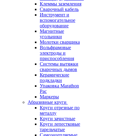
Клеммы заземления
Сварочный кабель
Инструмент и
вспомогательное
оборудование
Магнитные
угольники
Молотки сварщика
Вольфрамовые
электроды и
приспособления
Системы вытяжки
сварочных дымов
Керамические
подкладки
Упаковка Marathon
Pac
Маркеры
Абразивные круги
Круги отрезные по
металлу
Круги зачистные
Круги лепестковые
тарельчатые
Самозацепляемые