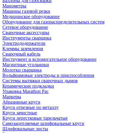
Баллоны для газосварки
Манометры
Машины газовой резки
Медицинское оборудование
Оборудование для газораспределительных систем
Сетевое оборудование
Сварочные аксессуары
Инструменты сварщика
Электрододержатели
Клеммы заземления
Сварочный кабель
Инструмент и вспомогательное оборудование
Магнитные угольники
Молотки сварщика
Вольфрамовые электроды и приспособления
Системы вытяжки сварочных дымов
Керамические подкладки
Упаковка Marathon Pac
Маркеры
Абразивные круги
Круги отрезные по металлу
Круги зачистные
Круги лепестковые тарельчатые
Самозацепляемые шлифовальные круги
Шлифовальные листы