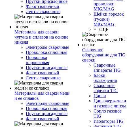
Прутки присадочные
проволоки
Флюс сварочный
MIG/MAG
Ленты сварочные
Шейки горелок
(гусаки)
MIG/MAG
+ ЕЩЕ
Материалы для сварки
чугуна и сплавов на основе
никеля
Электроды сварочные
Сварочное
Проволока сплошная
оборудование для TIG
Проволока
сварки
порошковая
Сварочные
Прутки присадочные
аппараты TIG
Флюс сварочный
Блоки
Ленты сварочные
охлаждения
Сварочные
горелки TIG
Материалы для сварки меди
Цанги
и ее сплавов
Цангодержатели
Электроды сварочные
и газовые линзы
Проволока сплошная
Сопло газовое
Прутки присадочные
TIG
Флюс сварочный
Изоляторы TIG
Заглушки TIG