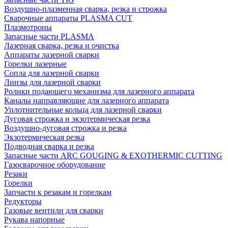
Воздушно-плазменная сварка, резка и строжка
Сварочные аппараты PLASMA CUT
Плазмотроны
Запасные части PLASMA
Лазерная сварка, резка и очистка
Аппараты лазерной сварки
Горелки лазерные
Сопла для лазерной сварки
Линзы для лазерной сварки
Ролики подающего механизма для лазерного аппарата
Каналы направляющие для лазерного аппарата
Уплотнительные кольца для лазерной сварки
Дуговая строжка и экзотермическая резка
Воздушно-дуговая строжка и резка
Экзотермическая резка
Подводная сварка и резка
Запасные части ARC GOUGING & EXOTHERMIC CUTTING
Газосварочное оборудование
Резаки
Горелки
Запчасти к резакам и горелкам
Редукторы
Газовые вентили для сварки
Рукава напорные