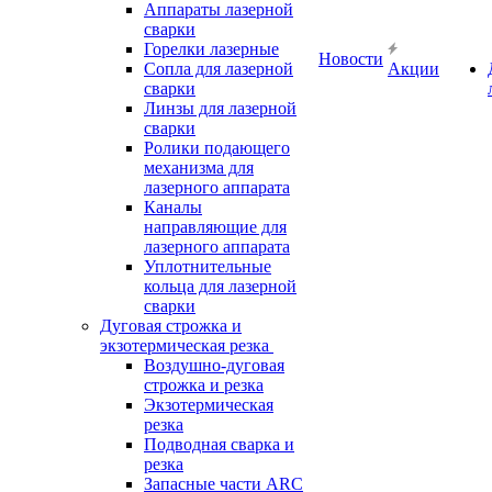
Аппараты лазерной
сварки
Горелки лазерные
Новости
Сопла для лазерной
Акции
сварки
Линзы для лазерной
сварки
Ролики подающего
механизма для
лазерного аппарата
Каналы
направляющие для
лазерного аппарата
Уплотнительные
кольца для лазерной
сварки
Дуговая строжка и
экзотермическая резка
Воздушно-дуговая
строжка и резка
Экзотермическая
резка
Подводная сварка и
резка
Запасные части ARC