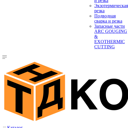
и резка
Экзотермическая
резка
Подводная
сварка и резка
Запасные части
ARC GOUGING
&
EXOTHERMIC
CUTTING
Каталог