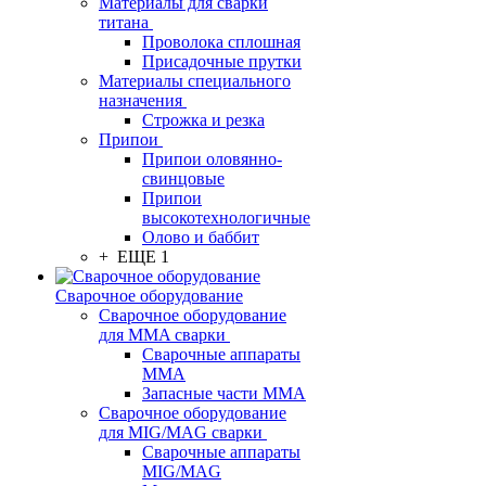
Материалы для сварки
титана
Проволока сплошная
Присадочные прутки
Материалы специального
назначения
Строжка и резка
Припои
Припои оловянно-
свинцовые
Припои
высокотехнологичные
Олово и баббит
+ ЕЩЕ 1
Сварочное оборудование
Сварочное оборудование
для MMA сварки
Сварочные аппараты
MMA
Запасные части MMA
Сварочное оборудование
для MIG/MAG сварки
Сварочные аппараты
MIG/MAG