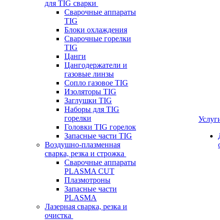
для TIG сварки
Сварочные аппараты
TIG
Блоки охлаждения
Сварочные горелки
TIG
Цанги
Цангодержатели и
газовые линзы
Сопло газовое TIG
Изоляторы TIG
Заглушки TIG
Наборы для TIG
горелки
Услуг
Головки TIG горелок
Запасные части TIG
Воздушно-плазменная
сварка, резка и строжка
Сварочные аппараты
PLASMA CUT
Плазмотроны
Запасные части
PLASMA
Лазерная сварка, резка и
очистка