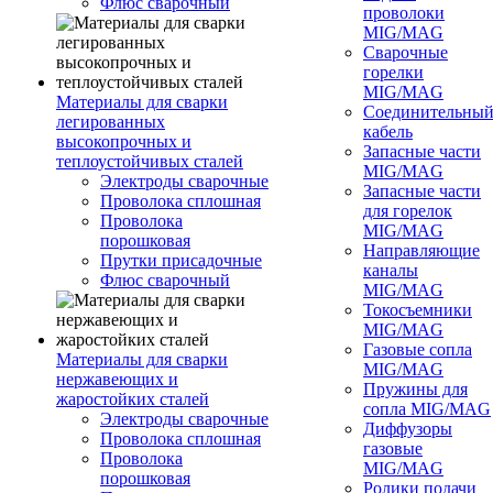
Флюс сварочный
проволоки
MIG/MAG
Сварочные
горелки
MIG/MAG
Материалы для сварки
Соединительны
легированных
кабель
высокопрочных и
Запасные части
теплоустойчивых сталей
MIG/MAG
Электроды сварочные
Запасные части
Проволока сплошная
для горелок
Проволока
MIG/MAG
порошковая
Направляющие
Прутки присадочные
каналы
Флюс сварочный
MIG/MAG
Токосъемники
MIG/MAG
Газовые сопла
Материалы для сварки
MIG/MAG
нержавеющих и
Пружины для
жаростойких сталей
сопла MIG/MAG
Электроды сварочные
Диффузоры
Проволока сплошная
газовые
Проволока
MIG/MAG
порошковая
Ролики подачи