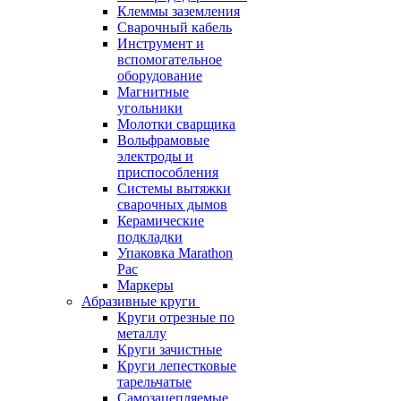
Клеммы заземления
Сварочный кабель
Инструмент и
вспомогательное
оборудование
Магнитные
угольники
Молотки сварщика
Вольфрамовые
электроды и
приспособления
Системы вытяжки
сварочных дымов
Керамические
подкладки
Упаковка Marathon
Pac
Маркеры
Абразивные круги
Круги отрезные по
металлу
Круги зачистные
Круги лепестковые
тарельчатые
Самозацепляемые