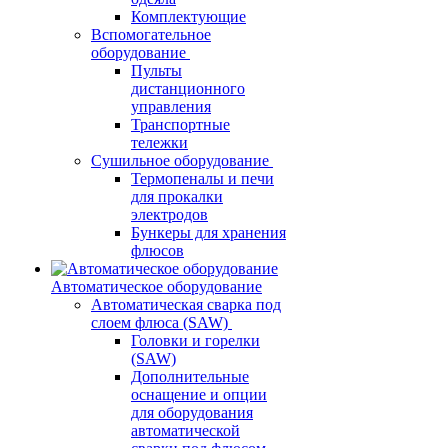
Комплектующие
Вспомогательное
оборудование
Пульты
дистанционного
управления
Транспортные
тележки
Сушильное оборудование
Термопеналы и печи
для прокалки
электродов
Бункеры для хранения
флюсов
Автоматическое оборудование
Автоматическая сварка под
слоем флюса (SAW)
Головки и горелки
(SAW)
Дополнительные
оснащение и опции
для оборудования
автоматической