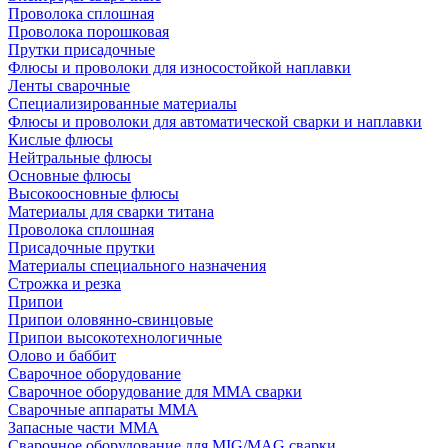
Проволока сплошная
Проволока порошковая
Прутки присадочные
Флюсы и проволоки для износостойкой наплавки
Ленты сварочные
Специализированные материалы
Флюсы и проволоки для автоматической сварки и наплавки
Кислые флюсы
Нейтральные флюсы
Основные флюсы
Высокоосновные флюсы
Материалы для сварки титана
Проволока сплошная
Присадочные прутки
Материалы специального назначения
Строжка и резка
Припои
Припои оловянно-свинцовые
Припои высокотехнологичные
Олово и баббит
Сварочное оборудование
Сварочное оборудование для MMA сварки
Сварочные аппараты MMA
Запасные части MMA
Сварочное оборудование для MIG/MAG сварки