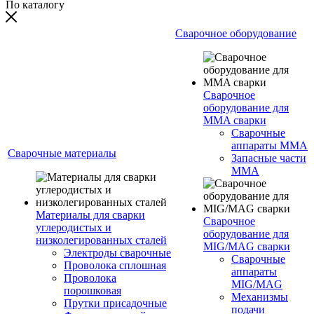
По каталогу
Сварочное оборудование
Сварочное
оборудование для
MMA сварки
Сварочные
аппараты MMA
Сварочные материалы
Запасные части
MMA
Материалы для сварки
Сварочное
углеродистых и
оборудование для
низколегированных сталей
MIG/MAG сварки
Электроды сварочные
Сварочные
Проволока сплошная
аппараты
Проволока
MIG/MAG
порошковая
Механизмы
Прутки присадочные
подачи