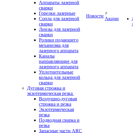
Аппараты лазерной
сварки
Горелки лазерные
Новости
Сопла для лазерной
Акции
сварки
Линзы для лазерной
сварки
Ролики подающего
механизма для
лазерного аппарата
Каналы
направляющие для
лазерного аппарата
Уплотнительные
кольца для лазерной
сварки
Дуговая строжка и
экзотермическая резка
Воздушно-дуговая
строжка и резка
Экзотермическая
резка
Подводная сварка и
резка
Запасные части ARC