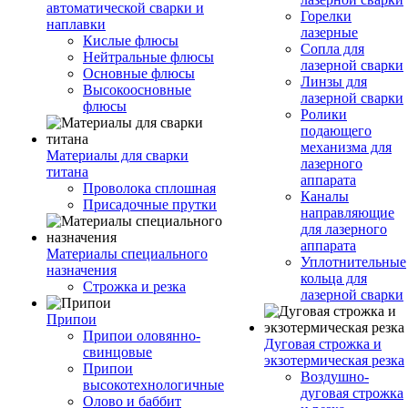
автоматической сварки и
Горелки
наплавки
лазерные
Кислые флюсы
Сопла для
Нейтральные флюсы
лазерной сварки
Основные флюсы
Линзы для
Высокоосновные
лазерной сварки
флюсы
Ролики
подающего
механизма для
Материалы для сварки
лазерного
титана
аппарата
Проволока сплошная
Каналы
Присадочные прутки
направляющие
для лазерного
аппарата
Материалы специального
Уплотнительные
назначения
кольца для
Строжка и резка
лазерной сварки
Припои
Припои оловянно-
Дуговая строжка и
свинцовые
экзотермическая резка
Припои
Воздушно-
высокотехнологичные
дуговая строжка
Олово и баббит