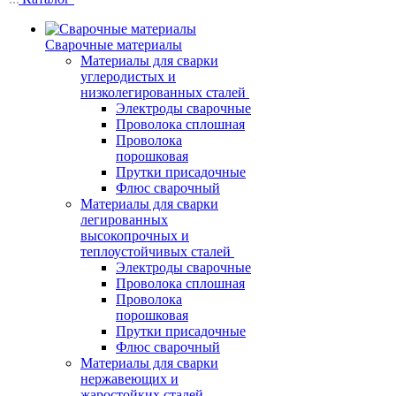
Сварочные материалы
Материалы для сварки
углеродистых и
низколегированных сталей
Электроды сварочные
Проволока сплошная
Проволока
порошковая
Прутки присадочные
Флюс сварочный
Материалы для сварки
легированных
высокопрочных и
теплоустойчивых сталей
Электроды сварочные
Проволока сплошная
Проволока
порошковая
Прутки присадочные
Флюс сварочный
Материалы для сварки
нержавеющих и
жаростойких сталей