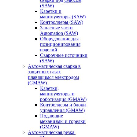
сварки под флюсом
(SAW)
Каретки и
манипуляторы (SAW)
Контроллеры (SAW)
Запасные части
Automation (SAW)
Оборудование для
позиционирования
изделий
Сварочные источники
(SAW)
Автоматическая сварка в
защитных газах
плавящимся электродом
(GMAW)
Каретки,
манипуляторы и
роботизация (GMAW)
Контроллеры и блоки
управления (GMAW)
Подающие
механизмы и горелки
(GMAW)
Автоматическая резка