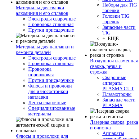
Наборы для TIG
Материалы для сварки
горелки
алюминия и его сплавов
Головки TIG
Электроды сварочные
горелок
Проволока сплошная
Запасные части
Прутки присадочные
TIG
+ ЕЩЕ
Материалы для наплавки и
ремонта деталей
Электроды сварочные
Воздушно-плазменная
Проволока сплошная
сварка, резка и
Проволока
строжка
порошковая
Сварочные
Прутки присадочные
аппараты
Флюсы и проволоки
PLASMA CUT
для износостойкой
Плазмотроны
наплавки
Запасные части
Ленты сварочные
PLASMA
Специализированные
материалы
Лазерная сварка, резка
и очистка
Аппараты
Флюсы и проволоки для
лазерной сварки