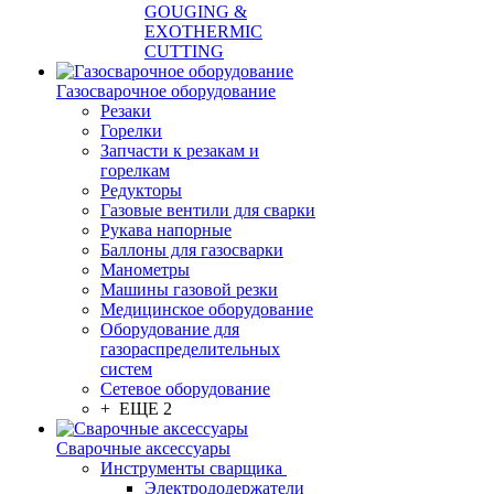
GOUGING &
EXOTHERMIC
CUTTING
Газосварочное оборудование
Резаки
Горелки
Запчасти к резакам и
горелкам
Редукторы
Газовые вентили для сварки
Рукава напорные
Баллоны для газосварки
Манометры
Машины газовой резки
Медицинское оборудование
Оборудование для
газораспределительных
систем
Сетевое оборудование
+ ЕЩЕ 2
Сварочные аксессуары
Инструменты сварщика
Электрододержатели