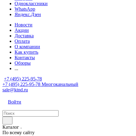
Одноклассники
WhatsApp
Яндекс.Дзен
Новости
Акции
Доставка
Оплата
О компании
Как купить
Контакты
Обзоры
...
+7 (495) 225-95-78
+7 (495) 225-95-78
Многоканальный
sale@ktnd.ru
Войти
Каталог
По всему сайту