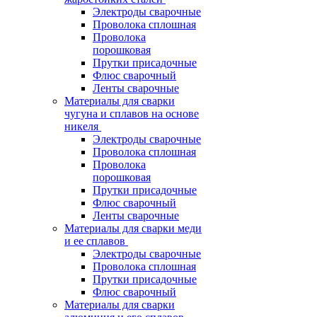
Электроды сварочные
Проволока сплошная
Проволока
порошковая
Прутки присадочные
Флюс сварочный
Ленты сварочные
Материалы для сварки
чугуна и сплавов на основе
никеля
Электроды сварочные
Проволока сплошная
Проволока
порошковая
Прутки присадочные
Флюс сварочный
Ленты сварочные
Материалы для сварки меди
и ее сплавов
Электроды сварочные
Проволока сплошная
Прутки присадочные
Флюс сварочный
Материалы для сварки