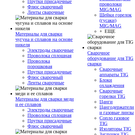
Прутки присадочные
проволоки
Флюс сварочный
MIG/MAG
Ленты сварочные
Шейки горелок
(гусаки)
MIG/MAG
+ ЕЩЕ
Материалы для сварки
чугуна и сплавов на основе
никеля
Электроды сварочные
Сварочное
Проволока сплошная
оборудование для TIG
Проволока
сварки
порошковая
Сварочные
Прутки присадочные
аппараты TIG
Флюс сварочный
Блоки
Ленты сварочные
охлаждения
Сварочные
горелки TIG
Материалы для сварки меди
Цанги
и ее сплавов
Цангодержатели
Электроды сварочные
и газовые линзы
Проволока сплошная
Сопло газовое
Прутки присадочные
TIG
Флюс сварочный
Изоляторы TIG
Заглушки TIG