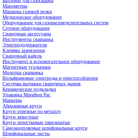
Баллоны для газосварки
Манометры
Машины газовой резки
Медицинское оборудование
Оборудование для газораспределительных систем
Сетевое оборудование
Сварочные аксессуары
Инструменты сварщика
Электрододержатели
Клеммы заземления
Сварочный кабель
Инструмент и вспомогательное оборудование
Магнитные угольники
Молотки сварщика
Вольфрамовые электроды и приспособления
Системы вытяжки сварочных дымов
Керамические подкладки
Упаковка Marathon Pac
Маркеры
Абразивные круги
Круги отрезные по металлу
Круги зачистные
Круги лепестковые тарельчатые
Самозацепляемые шлифовальные круги
Шлифовальные листы