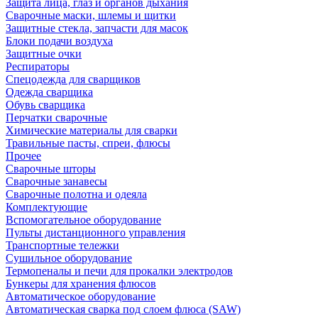
Защита лица, глаз и органов дыхания
Сварочные маски, шлемы и щитки
Защитные стекла, запчасти для масок
Блоки подачи воздуха
Защитные очки
Респираторы
Спецодежда для сварщиков
Одежда сварщика
Обувь сварщика
Перчатки сварочные
Химические материалы для сварки
Травильные пасты, спреи, флюсы
Прочее
Сварочные шторы
Сварочные занавесы
Сварочные полотна и одеяла
Комплектующие
Вспомогательное оборудование
Пульты дистанционного управления
Транспортные тележки
Сушильное оборудование
Термопеналы и печи для прокалки электродов
Бункеры для хранения флюсов
Автоматическое оборудование
Автоматическая сварка под слоем флюса (SAW)