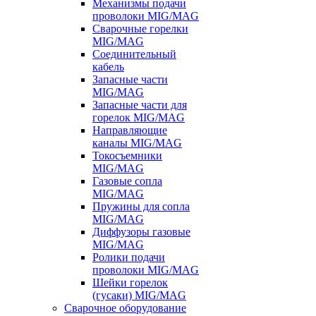
Механизмы подачи
проволоки MIG/MAG
Сварочные горелки
MIG/MAG
Соединительный
кабель
Запасные части
MIG/MAG
Запасные части для
горелок MIG/MAG
Направляющие
каналы MIG/MAG
Токосъемники
MIG/MAG
Газовые сопла
MIG/MAG
Пружины для сопла
MIG/MAG
Диффузоры газовые
MIG/MAG
Ролики подачи
проволоки MIG/MAG
Шейки горелок
(гусаки) MIG/MAG
Сварочное оборудование