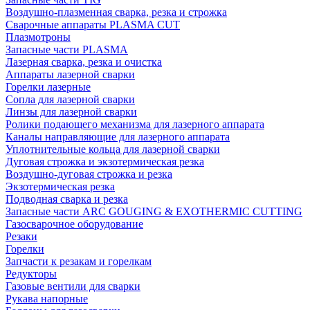
Воздушно-плазменная сварка, резка и строжка
Сварочные аппараты PLASMA CUT
Плазмотроны
Запасные части PLASMA
Лазерная сварка, резка и очистка
Аппараты лазерной сварки
Горелки лазерные
Сопла для лазерной сварки
Линзы для лазерной сварки
Ролики подающего механизма для лазерного аппарата
Каналы направляющие для лазерного аппарата
Уплотнительные кольца для лазерной сварки
Дуговая строжка и экзотермическая резка
Воздушно-дуговая строжка и резка
Экзотермическая резка
Подводная сварка и резка
Запасные части ARC GOUGING & EXOTHERMIC CUTTING
Газосварочное оборудование
Резаки
Горелки
Запчасти к резакам и горелкам
Редукторы
Газовые вентили для сварки
Рукава напорные