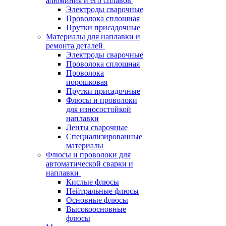
алюминия и его сплавов
Электроды сварочные
Проволока сплошная
Прутки присадочные
Материалы для наплавки и
ремонта деталей
Электроды сварочные
Проволока сплошная
Проволока
порошковая
Прутки присадочные
Флюсы и проволоки
для износостойкой
наплавки
Ленты сварочные
Специализированные
материалы
Флюсы и проволоки для
автоматической сварки и
наплавки
Кислые флюсы
Нейтральные флюсы
Основные флюсы
Высокоосновные
флюсы