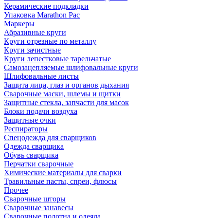
Керамические подкладки
Упаковка Marathon Pac
Маркеры
Абразивные круги
Круги отрезные по металлу
Круги зачистные
Круги лепестковые тарельчатые
Самозацепляемые шлифовальные круги
Шлифовальные листы
Защита лица, глаз и органов дыхания
Сварочные маски, шлемы и щитки
Защитные стекла, запчасти для масок
Блоки подачи воздуха
Защитные очки
Респираторы
Спецодежда для сварщиков
Одежда сварщика
Обувь сварщика
Перчатки сварочные
Химические материалы для сварки
Травильные пасты, спреи, флюсы
Прочее
Сварочные шторы
Сварочные занавесы
Сварочные полотна и одеяла