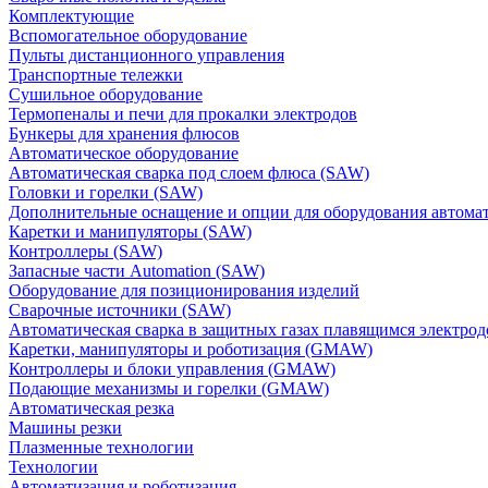
Комплектующие
Вспомогательное оборудование
Пульты дистанционного управления
Транспортные тележки
Сушильное оборудование
Термопеналы и печи для прокалки электродов
Бункеры для хранения флюсов
Автоматическое оборудование
Автоматическая сварка под слоем флюса (SAW)
Головки и горелки (SAW)
Дополнительные оснащение и опции для оборудования автома
Каретки и манипуляторы (SAW)
Контроллеры (SAW)
Запасные части Automation (SAW)
Оборудование для позиционирования изделий
Сварочные источники (SAW)
Автоматическая сварка в защитных газах плавящимся электр
Каретки, манипуляторы и роботизация (GMAW)
Контроллеры и блоки управления (GMAW)
Подающие механизмы и горелки (GMAW)
Автоматическая резка
Машины резки
Плазменные технологии
Технологии
Автоматизация и роботизация