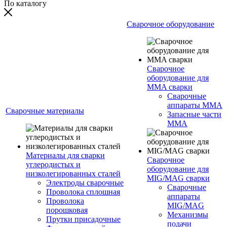
По каталогу
Сварочное оборудование
Сварочное
оборудование для
MMA сварки
Сварочные
аппараты MMA
Сварочные материалы
Запасные части
MMA
Материалы для сварки
Сварочное
углеродистых и
оборудование для
низколегированных сталей
MIG/MAG сварки
Электроды сварочные
Сварочные
Проволока сплошная
аппараты
Проволока
MIG/MAG
порошковая
Механизмы
Прутки присадочные
подачи