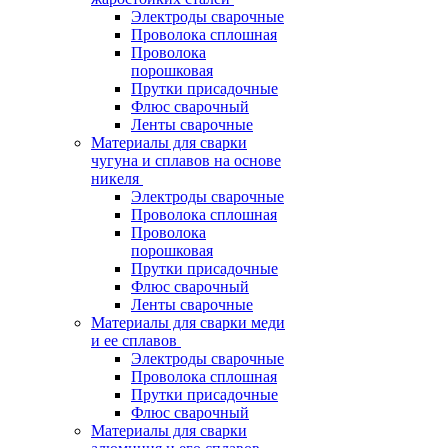
Электроды сварочные
Проволока сплошная
Проволока
порошковая
Прутки присадочные
Флюс сварочный
Ленты сварочные
Материалы для сварки
чугуна и сплавов на основе
никеля
Электроды сварочные
Проволока сплошная
Проволока
порошковая
Прутки присадочные
Флюс сварочный
Ленты сварочные
Материалы для сварки меди
и ее сплавов
Электроды сварочные
Проволока сплошная
Прутки присадочные
Флюс сварочный
Материалы для сварки