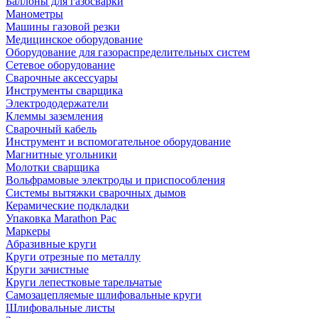
Баллоны для газосварки
Манометры
Машины газовой резки
Медицинское оборудование
Оборудование для газораспределительных систем
Сетевое оборудование
Сварочные аксессуары
Инструменты сварщика
Электрододержатели
Клеммы заземления
Сварочный кабель
Инструмент и вспомогательное оборудование
Магнитные угольники
Молотки сварщика
Вольфрамовые электроды и приспособления
Системы вытяжки сварочных дымов
Керамические подкладки
Упаковка Marathon Pac
Маркеры
Абразивные круги
Круги отрезные по металлу
Круги зачистные
Круги лепестковые тарельчатые
Самозацепляемые шлифовальные круги
Шлифовальные листы