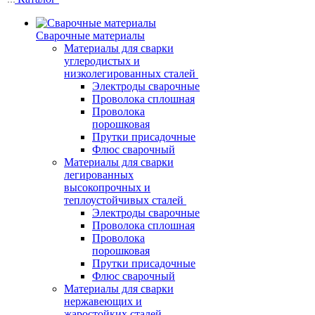
Сварочные материалы
Материалы для сварки
углеродистых и
низколегированных сталей
Электроды сварочные
Проволока сплошная
Проволока
порошковая
Прутки присадочные
Флюс сварочный
Материалы для сварки
легированных
высокопрочных и
теплоустойчивых сталей
Электроды сварочные
Проволока сплошная
Проволока
порошковая
Прутки присадочные
Флюс сварочный
Материалы для сварки
нержавеющих и
жаростойких сталей