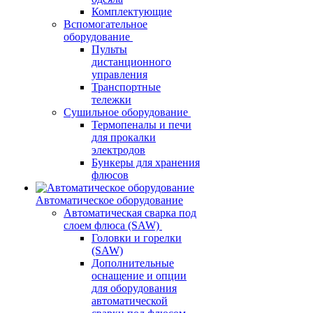
Комплектующие
Вспомогательное
оборудование
Пульты
дистанционного
управления
Транспортные
тележки
Сушильное оборудование
Термопеналы и печи
для прокалки
электродов
Бункеры для хранения
флюсов
Автоматическое оборудование
Автоматическая сварка под
слоем флюса (SAW)
Головки и горелки
(SAW)
Дополнительные
оснащение и опции
для оборудования
автоматической