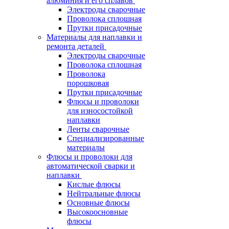
алюминия и его сплавов
Электроды сварочные
Проволока сплошная
Прутки присадочные
Материалы для наплавки и
ремонта деталей
Электроды сварочные
Проволока сплошная
Проволока
порошковая
Прутки присадочные
Флюсы и проволоки
для износостойкой
наплавки
Ленты сварочные
Специализированные
материалы
Флюсы и проволоки для
автоматической сварки и
наплавки
Кислые флюсы
Нейтральные флюсы
Основные флюсы
Высокоосновные
флюсы