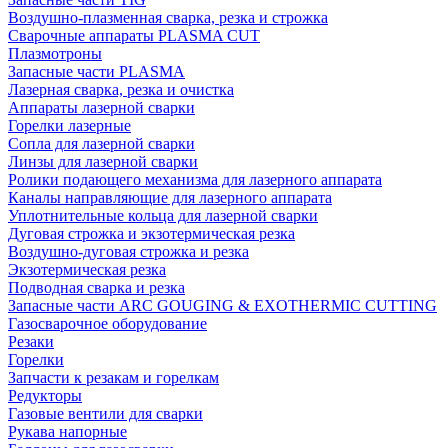
Воздушно-плазменная сварка, резка и строжка
Сварочные аппараты PLASMA CUT
Плазмотроны
Запасные части PLASMA
Лазерная сварка, резка и очистка
Аппараты лазерной сварки
Горелки лазерные
Сопла для лазерной сварки
Линзы для лазерной сварки
Ролики подающего механизма для лазерного аппарата
Каналы направляющие для лазерного аппарата
Уплотнительные кольца для лазерной сварки
Дуговая строжка и экзотермическая резка
Воздушно-дуговая строжка и резка
Экзотермическая резка
Подводная сварка и резка
Запасные части ARC GOUGING & EXOTHERMIC CUTTING
Газосварочное оборудование
Резаки
Горелки
Запчасти к резакам и горелкам
Редукторы
Газовые вентили для сварки
Рукава напорные