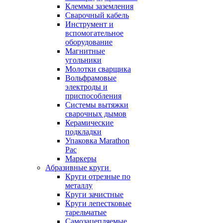
Клеммы заземления
Сварочный кабель
Инструмент и
вспомогательное
оборудование
Магнитные
угольники
Молотки сварщика
Вольфрамовые
электроды и
приспособления
Системы вытяжки
сварочных дымов
Керамические
подкладки
Упаковка Marathon
Pac
Маркеры
Абразивные круги
Круги отрезные по
металлу
Круги зачистные
Круги лепестковые
тарельчатые
Самозацепляемые