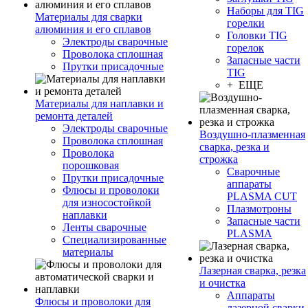
Наборы для TIG
Материалы для сварки
горелки
алюминия и его сплавов
Головки TIG
Электроды сварочные
горелок
Проволока сплошная
Запасные части
Прутки присадочные
TIG
+ ЕЩЕ
Материалы для наплавки и
ремонта деталей
Электроды сварочные
Воздушно-плазменная
Проволока сплошная
сварка, резка и
Проволока
строжка
порошковая
Сварочные
Прутки присадочные
аппараты
Флюсы и проволоки
PLASMA CUT
для износостойкой
Плазмотроны
наплавки
Запасные части
Ленты сварочные
PLASMA
Специализированные
материалы
Лазерная сварка, резка
и очистка
Аппараты
Флюсы и проволоки для
лазерной сварки