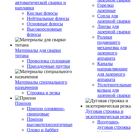
автоматической сварки и
Горелки
наплавки
лазерные
Кислые флюсы
Сопла для
Нейтральные флюсы
лазерной сварки
Основные флюсы
Линзы для
Высокоосновные
лазерной сварки
флюсы
Ролики
подающего
механизма для
Материалы для сварки
лазерного
титана
аппарата
Проволока сплошная
Каналы
Присадочные прутки
направляющие
для лазерного
аппарата
Материалы специального
Уплотнительные
назначения
кольца для
Строжка и резка
лазерной сварки
Припои
Припои оловянно-
Дуговая строжка и
свинцовые
экзотермическая резка
Припои
Воздушно-
высокотехнологичные
дуговая строжка
Олово и баббит