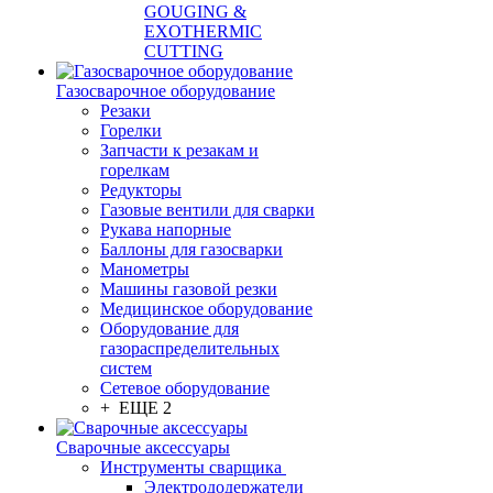
GOUGING &
EXOTHERMIC
CUTTING
Газосварочное оборудование
Резаки
Горелки
Запчасти к резакам и
горелкам
Редукторы
Газовые вентили для сварки
Рукава напорные
Баллоны для газосварки
Манометры
Машины газовой резки
Медицинское оборудование
Оборудование для
газораспределительных
систем
Сетевое оборудование
+ ЕЩЕ 2
Сварочные аксессуары
Инструменты сварщика
Электрододержатели