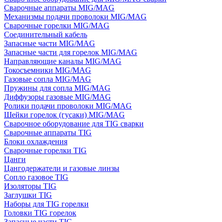
Сварочные аппараты MIG/MAG
Механизмы подачи проволоки MIG/MAG
Сварочные горелки MIG/MAG
Соединительный кабель
Запасные части MIG/MAG
Запасные части для горелок MIG/MAG
Направляющие каналы MIG/MAG
Токосъемники MIG/MAG
Газовые сопла MIG/MAG
Пружины для сопла MIG/MAG
Диффузоры газовые MIG/MAG
Ролики подачи проволоки MIG/MAG
Шейки горелок (гусаки) MIG/MAG
Сварочное оборудование для TIG сварки
Сварочные аппараты TIG
Блоки охлаждения
Сварочные горелки TIG
Цанги
Цангодержатели и газовые линзы
Сопло газовое TIG
Изоляторы TIG
Заглушки TIG
Наборы для TIG горелки
Головки TIG горелок
Запасные части TIG