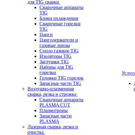
для TIG сварки
Сварочные аппараты
TIG
Блоки охлаждения
Сварочные горелки
TIG
Цанги
Цангодержатели и
газовые линзы
Сопло газовое TIG
Изоляторы TIG
Заглушки TIG
Наборы для TIG
горелки
Услуг
Головки TIG горелок
Запасные части TIG
Воздушно-плазменная
сварка, резка и строжка
Сварочные аппараты
PLASMA CUT
Плазмотроны
Запасные части
PLASMA
Лазерная сварка, резка и
очистка