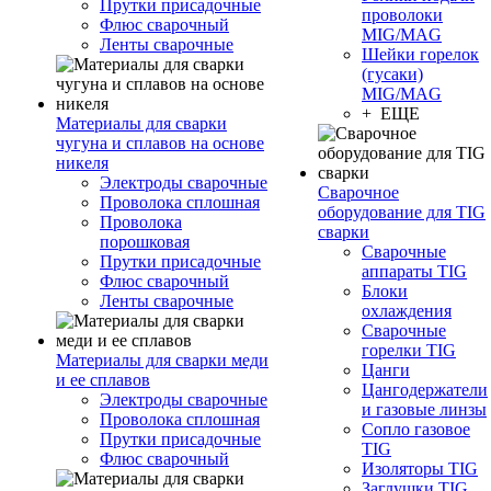
Прутки присадочные
проволоки
Флюс сварочный
MIG/MAG
Ленты сварочные
Шейки горелок
(гусаки)
MIG/MAG
+ ЕЩЕ
Материалы для сварки
чугуна и сплавов на основе
никеля
Электроды сварочные
Сварочное
Проволока сплошная
оборудование для TIG
Проволока
сварки
порошковая
Сварочные
Прутки присадочные
аппараты TIG
Флюс сварочный
Блоки
Ленты сварочные
охлаждения
Сварочные
горелки TIG
Материалы для сварки меди
Цанги
и ее сплавов
Цангодержатели
Электроды сварочные
и газовые линзы
Проволока сплошная
Сопло газовое
Прутки присадочные
TIG
Флюс сварочный
Изоляторы TIG
Заглушки TIG