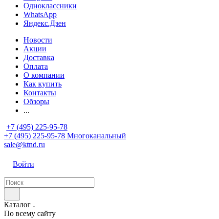
Одноклассники
WhatsApp
Яндекс.Дзен
Новости
Акции
Доставка
Оплата
О компании
Как купить
Контакты
Обзоры
...
+7 (495) 225-95-78
+7 (495) 225-95-78
Многоканальный
sale@ktnd.ru
Войти
Каталог
По всему сайту