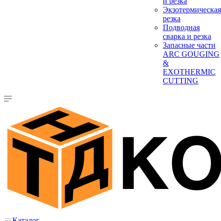
и резка
Экзотермическая
резка
Подводная
сварка и резка
Запасные части
ARC GOUGING
&
EXOTHERMIC
CUTTING
Каталог