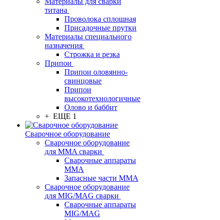
Материалы для сварки
титана
Проволока сплошная
Присадочные прутки
Материалы специального
назначения
Строжка и резка
Припои
Припои оловянно-
свинцовые
Припои
высокотехнологичные
Олово и баббит
+ ЕЩЕ 1
Сварочное оборудование
Сварочное оборудование
для MMA сварки
Сварочные аппараты
MMA
Запасные части MMA
Сварочное оборудование
для MIG/MAG сварки
Сварочные аппараты
MIG/MAG