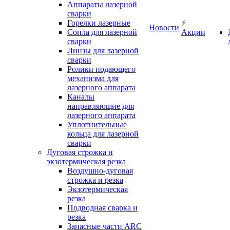
Аппараты лазерной
сварки
Горелки лазерные
Новости
Сопла для лазерной
Акции
сварки
Линзы для лазерной
сварки
Ролики подающего
механизма для
лазерного аппарата
Каналы
направляющие для
лазерного аппарата
Уплотнительные
кольца для лазерной
сварки
Дуговая строжка и
экзотермическая резка
Воздушно-дуговая
строжка и резка
Экзотермическая
резка
Подводная сварка и
резка
Запасные части ARC