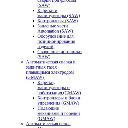
сварки под флюсом
(SAW)
Каретки и
манипуляторы (SAW)
Контроллеры (SAW)
Запасные части
Automation (SAW)
Оборудование для
позиционирования
изделий
Сварочные источники
(SAW)
Автоматическая сварка в
защитных газах
плавящимся электродом
(GMAW)
Каретки,
манипуляторы и
роботизация (GMAW)
Контроллеры и блоки
управления (GMAW)
Подающие
механизмы и горелки
(GMAW)
Автоматическая резка