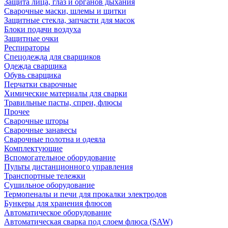
Защита лица, глаз и органов дыхания
Сварочные маски, шлемы и щитки
Защитные стекла, запчасти для масок
Блоки подачи воздуха
Защитные очки
Респираторы
Спецодежда для сварщиков
Одежда сварщика
Обувь сварщика
Перчатки сварочные
Химические материалы для сварки
Травильные пасты, спреи, флюсы
Прочее
Сварочные шторы
Сварочные занавесы
Сварочные полотна и одеяла
Комплектующие
Вспомогательное оборудование
Пульты дистанционного управления
Транспортные тележки
Сушильное оборудование
Термопеналы и печи для прокалки электродов
Бункеры для хранения флюсов
Автоматическое оборудование
Автоматическая сварка под слоем флюса (SAW)