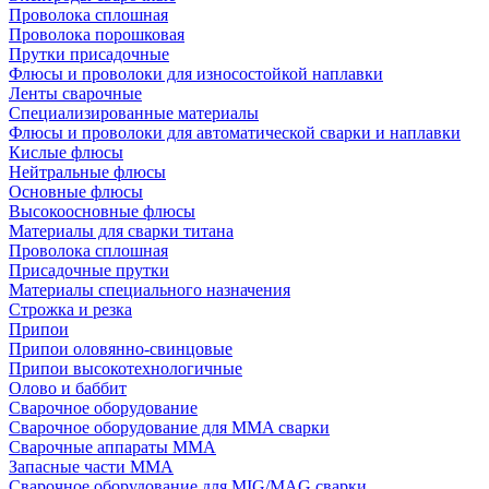
Проволока сплошная
Проволока порошковая
Прутки присадочные
Флюсы и проволоки для износостойкой наплавки
Ленты сварочные
Специализированные материалы
Флюсы и проволоки для автоматической сварки и наплавки
Кислые флюсы
Нейтральные флюсы
Основные флюсы
Высокоосновные флюсы
Материалы для сварки титана
Проволока сплошная
Присадочные прутки
Материалы специального назначения
Строжка и резка
Припои
Припои оловянно-свинцовые
Припои высокотехнологичные
Олово и баббит
Сварочное оборудование
Сварочное оборудование для MMA сварки
Сварочные аппараты MMA
Запасные части MMA
Сварочное оборудование для MIG/MAG сварки