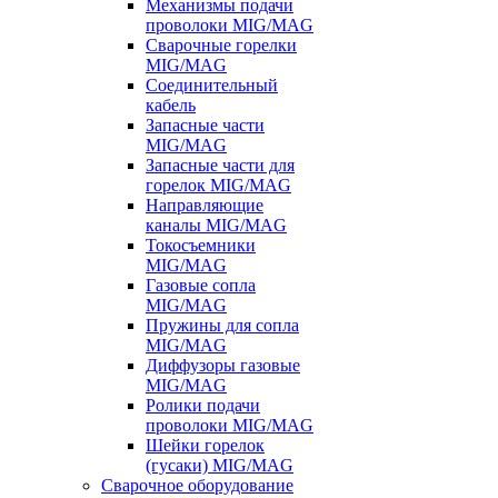
Механизмы подачи
проволоки MIG/MAG
Сварочные горелки
MIG/MAG
Соединительный
кабель
Запасные части
MIG/MAG
Запасные части для
горелок MIG/MAG
Направляющие
каналы MIG/MAG
Токосъемники
MIG/MAG
Газовые сопла
MIG/MAG
Пружины для сопла
MIG/MAG
Диффузоры газовые
MIG/MAG
Ролики подачи
проволоки MIG/MAG
Шейки горелок
(гусаки) MIG/MAG
Сварочное оборудование