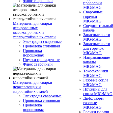
Флюс сварочный
проволоки
MIG/MAG
Сварочные
горелки
MIG/MAG
Материалы для сварки
Соединительны
легированных
кабель
высокопрочных и
Запасные части
теплоустойчивых сталей
MIG/MAG
Электроды сварочные
Запасные части
Проволока сплошная
для горелок
Проволока
MIG/MAG
порошковая
Направляющие
Прутки присадочные
каналы
Флюс сварочный
MIG/MAG
Токосъемники
MIG/MAG
Газовые сопла
Материалы для сварки
MIG/MAG
нержавеющих и
Пружины для
жаростойких сталей
сопла MIG/MAG
Электроды сварочные
Диффузоры
Проволока сплошная
газовые
Проволока
MIG/MAG
порошковая
Ролики подачи