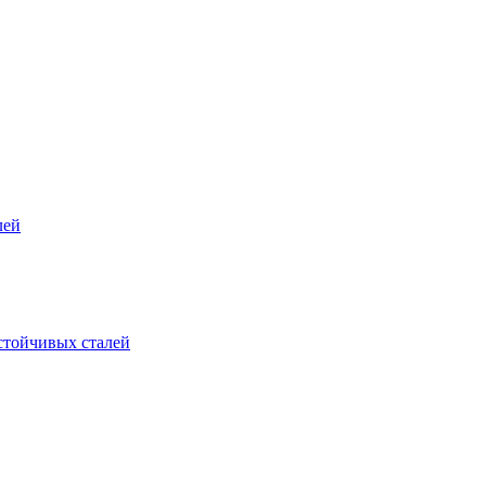
лей
стойчивых сталей