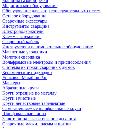
Машины газовой резки
Медицинское оборудование
Оборудование для газораспределительных систем
Сетевое оборудование
Сварочные аксессуары
Инструменты сварщика
Электрододержатели
Клеммы заземления
Сварочный кабель
Инструмент и вспомогательное оборудование
Магнитные угольники
Молотки сварщика
Вольфрамовые электроды и приспособления
Системы вытяжки сварочных дымов
Керамические подкладки
Упаковка Marathon Pac
Маркеры
Абразивные круги
Круги отрезные по металлу
Круги зачистные
Круги лепестковые тарельчатые
Самозацепляемые шлифовальные круги
Шлифовальные листы
Защита лица, глаз и органов дыхания
Сварочные маски, шлемы и щитки