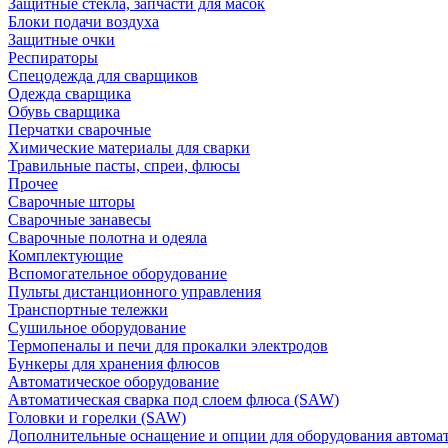
Защитные стекла, запчасти для масок
Блоки подачи воздуха
Защитные очки
Респираторы
Спецодежда для сварщиков
Одежда сварщика
Обувь сварщика
Перчатки сварочные
Химические материалы для сварки
Травильные пасты, спреи, флюсы
Прочее
Сварочные шторы
Сварочные занавесы
Сварочные полотна и одеяла
Комплектующие
Вспомогательное оборудование
Пульты дистанционного управления
Транспортные тележки
Сушильное оборудование
Термопеналы и печи для прокалки электродов
Бункеры для хранения флюсов
Автоматическое оборудование
Автоматическая сварка под слоем флюса (SAW)
Головки и горелки (SAW)
Дополнительные оснащение и опции для оборудования автома