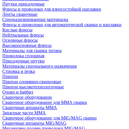
Прутки присадочные
Флюсы и проволоки для износостойкой наплавки
Ленты сварочные
Специализированные материалы
Флюсы и проволоки для автоматической сварки и наплавки
Кислые флюсы
Нейтральные флюсы
Основные флюсы
Высокоосновные флюсы
Материалы для сварки титана
Проволока сплошная
Присадочные прутки
Материалы специального назначения
Строжка и резка
Припои
Припои оловянно-свинцовые
Припои высокотехнологичные
Олово и баббит
Сварочное оборудование
Сварочное оборудование для MMA сварки
Сварочные аппараты MMA
Запасные части MMA
Сварочное оборудование для MIG/MAG сварки
Сварочные аппараты MIG/MAG
Механизмы подачи проволоки MIG/MAG