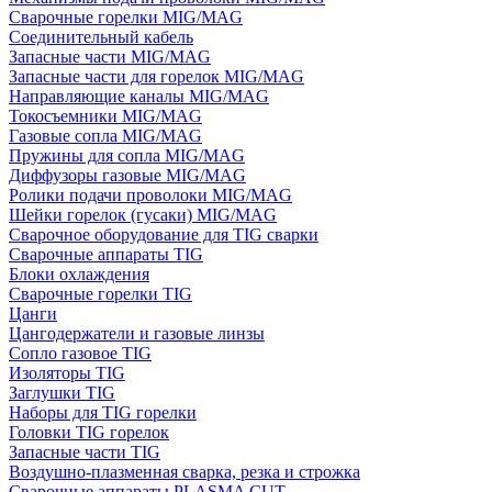
Сварочные горелки MIG/MAG
Соединительный кабель
Запасные части MIG/MAG
Запасные части для горелок MIG/MAG
Направляющие каналы MIG/MAG
Токосъемники MIG/MAG
Газовые сопла MIG/MAG
Пружины для сопла MIG/MAG
Диффузоры газовые MIG/MAG
Ролики подачи проволоки MIG/MAG
Шейки горелок (гусаки) MIG/MAG
Сварочное оборудование для TIG сварки
Сварочные аппараты TIG
Блоки охлаждения
Сварочные горелки TIG
Цанги
Цангодержатели и газовые линзы
Сопло газовое TIG
Изоляторы TIG
Заглушки TIG
Наборы для TIG горелки
Головки TIG горелок
Запасные части TIG
Воздушно-плазменная сварка, резка и строжка
Сварочные аппараты PLASMA CUT