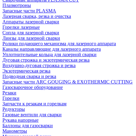
Плазмотроны
Запасные части PLASMA
Лазерная сварка, резка и очистка
Аппараты лазерной сварки
Горелки лазерные
Сопла для лазерной сварки
Линзы для лазерной сварки
Ролики подающего механизма для лазерного аппарата
Каналы направляющие для лазерного аппарата
Уплотнительные кольца для лазерной сварки
Дуговая строжка и экзотермическая резка
Воздушно-дуговая строжка и резка
Экзотермическая резка
Подводная сварка и резка
Запасные части ARC GOUGING & EXOTHERMIC CUTTING
Газосварочное оборудование
Резаки
Горелки
Запчасти к резакам и горелкам
Редукторы
Газовые вентили для сварки
Рукава напорные
Баллоны для газосварки
Манометры