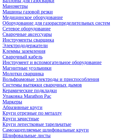
Баллоны для газосварки
Манометры
Машины газовой резки
Медицинское оборудование
Оборудование для газораспределительных систем
Сетевое оборудование
Сварочные аксессуары
Инструменты сварщика
Электрододержатели
Клеммы заземления
Сварочный кабель
Инструмент и вспомогательное оборудование
Магнитные угольники
Молотки сварщика
Вольфрамовые электроды и приспособления
Системы вытяжки сварочных дымов
Керамические подкладки
Упаковка Marathon Pac
Маркеры
Абразивные круги
Круги отрезные по металлу
Круги зачистные
Круги лепестковые тарельчатые
Самозацепляемые шлифовальные круги
Шлифовальные листы