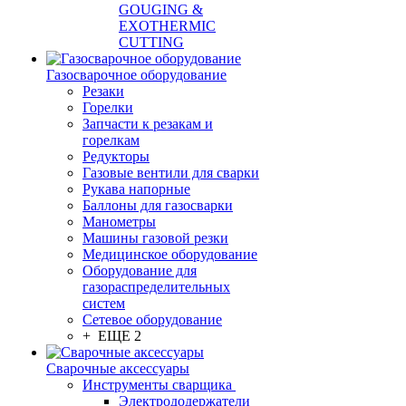
GOUGING &
EXOTHERMIC
CUTTING
Газосварочное оборудование
Резаки
Горелки
Запчасти к резакам и
горелкам
Редукторы
Газовые вентили для сварки
Рукава напорные
Баллоны для газосварки
Манометры
Машины газовой резки
Медицинское оборудование
Оборудование для
газораспределительных
систем
Сетевое оборудование
+ ЕЩЕ 2
Сварочные аксессуары
Инструменты сварщика
Электрододержатели