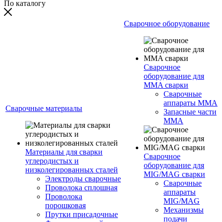
По каталогу
Сварочное оборудование
Сварочное
оборудование для
MMA сварки
Сварочные
аппараты MMA
Сварочные материалы
Запасные части
MMA
Материалы для сварки
Сварочное
углеродистых и
оборудование для
низколегированных сталей
MIG/MAG сварки
Электроды сварочные
Сварочные
Проволока сплошная
аппараты
Проволока
MIG/MAG
порошковая
Механизмы
Прутки присадочные
подачи