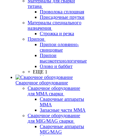
Материалы для сварки
титана
Проволока сплошная
Присадочные прутки
Материалы специального
назначения
Строжка и резка
Припои
Припои оловянно-
свинцовые
Припои
высокотехнологичные
Олово и баббит
+ ЕЩЕ 1
Сварочное оборудование
Сварочное оборудование
для MMA сварки
Сварочные аппараты
MMA
Запасные части MMA
Сварочное оборудование
для MIG/MAG сварки
Сварочные аппараты
MIG/MAG