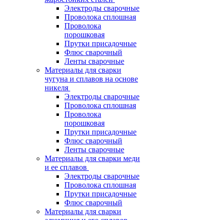
Электроды сварочные
Проволока сплошная
Проволока
порошковая
Прутки присадочные
Флюс сварочный
Ленты сварочные
Материалы для сварки
чугуна и сплавов на основе
никеля
Электроды сварочные
Проволока сплошная
Проволока
порошковая
Прутки присадочные
Флюс сварочный
Ленты сварочные
Материалы для сварки меди
и ее сплавов
Электроды сварочные
Проволока сплошная
Прутки присадочные
Флюс сварочный
Материалы для сварки