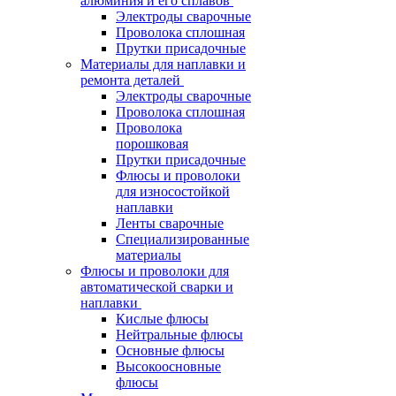
алюминия и его сплавов
Электроды сварочные
Проволока сплошная
Прутки присадочные
Материалы для наплавки и
ремонта деталей
Электроды сварочные
Проволока сплошная
Проволока
порошковая
Прутки присадочные
Флюсы и проволоки
для износостойкой
наплавки
Ленты сварочные
Специализированные
материалы
Флюсы и проволоки для
автоматической сварки и
наплавки
Кислые флюсы
Нейтральные флюсы
Основные флюсы
Высокоосновные
флюсы