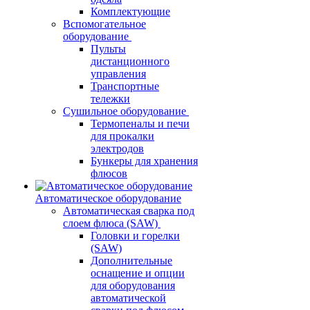
Комплектующие
Вспомогательное
оборудование
Пульты
дистанционного
управления
Транспортные
тележки
Сушильное оборудование
Термопеналы и печи
для прокалки
электродов
Бункеры для хранения
флюсов
Автоматическое оборудование
Автоматическая сварка под
слоем флюса (SAW)
Головки и горелки
(SAW)
Дополнительные
оснащение и опции
для оборудования
автоматической