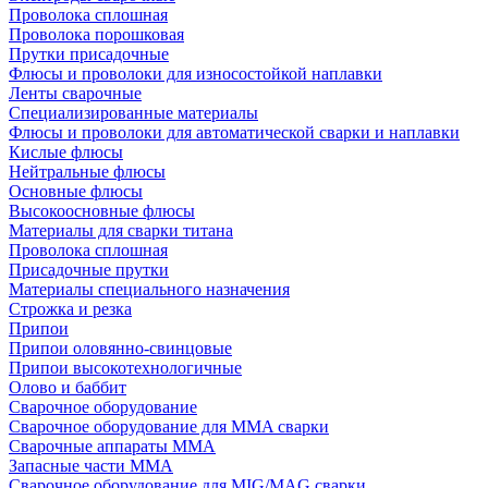
Проволока сплошная
Проволока порошковая
Прутки присадочные
Флюсы и проволоки для износостойкой наплавки
Ленты сварочные
Специализированные материалы
Флюсы и проволоки для автоматической сварки и наплавки
Кислые флюсы
Нейтральные флюсы
Основные флюсы
Высокоосновные флюсы
Материалы для сварки титана
Проволока сплошная
Присадочные прутки
Материалы специального назначения
Строжка и резка
Припои
Припои оловянно-свинцовые
Припои высокотехнологичные
Олово и баббит
Сварочное оборудование
Сварочное оборудование для MMA сварки
Сварочные аппараты MMA
Запасные части MMA
Сварочное оборудование для MIG/MAG сварки