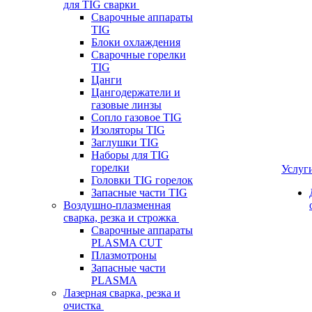
для TIG сварки
Сварочные аппараты
TIG
Блоки охлаждения
Сварочные горелки
TIG
Цанги
Цангодержатели и
газовые линзы
Сопло газовое TIG
Изоляторы TIG
Заглушки TIG
Наборы для TIG
горелки
Услуг
Головки TIG горелок
Запасные части TIG
Воздушно-плазменная
сварка, резка и строжка
Сварочные аппараты
PLASMA CUT
Плазмотроны
Запасные части
PLASMA
Лазерная сварка, резка и
очистка