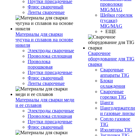
Прутки присадочные
проволоки
Флюс сварочный
MIG/MAG
Ленты сварочные
Шейки горелок
(гусаки)
MIG/MAG
+ ЕЩЕ
Материалы для сварки
чугуна и сплавов на основе
никеля
Электроды сварочные
Сварочное
Проволока сплошная
оборудование для TIG
Проволока
сварки
порошковая
Сварочные
Прутки присадочные
аппараты TIG
Флюс сварочный
Блоки
Ленты сварочные
охлаждения
Сварочные
горелки TIG
Материалы для сварки меди
Цанги
и ее сплавов
Цангодержатели
Электроды сварочные
и газовые линзы
Проволока сплошная
Сопло газовое
Прутки присадочные
TIG
Флюс сварочный
Изоляторы TIG
Заглушки TIG