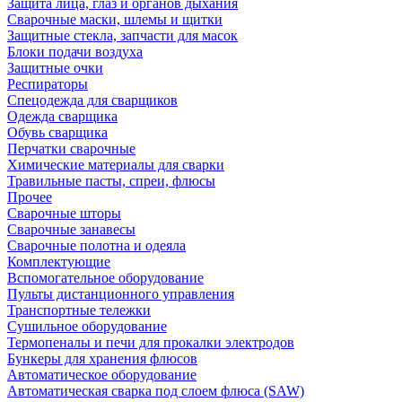
Защита лица, глаз и органов дыхания
Сварочные маски, шлемы и щитки
Защитные стекла, запчасти для масок
Блоки подачи воздуха
Защитные очки
Респираторы
Спецодежда для сварщиков
Одежда сварщика
Обувь сварщика
Перчатки сварочные
Химические материалы для сварки
Травильные пасты, спреи, флюсы
Прочее
Сварочные шторы
Сварочные занавесы
Сварочные полотна и одеяла
Комплектующие
Вспомогательное оборудование
Пульты дистанционного управления
Транспортные тележки
Сушильное оборудование
Термопеналы и печи для прокалки электродов
Бункеры для хранения флюсов
Автоматическое оборудование
Автоматическая сварка под слоем флюса (SAW)