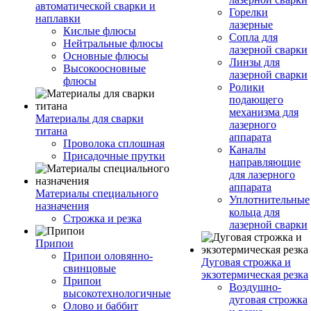
автоматической сварки и
Горелки
наплавки
лазерные
Кислые флюсы
Сопла для
Нейтральные флюсы
лазерной сварки
Основные флюсы
Линзы для
Высокоосновные
лазерной сварки
флюсы
Ролики
подающего
механизма для
Материалы для сварки
лазерного
титана
аппарата
Проволока сплошная
Каналы
Присадочные прутки
направляющие
для лазерного
аппарата
Материалы специального
Уплотнительные
назначения
кольца для
Строжка и резка
лазерной сварки
Припои
Припои оловянно-
Дуговая строжка и
свинцовые
экзотермическая резка
Припои
Воздушно-
высокотехнологичные
дуговая строжка
Олово и баббит