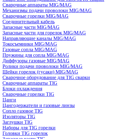
Сварочные аппараты MIG/MAG
Механизмы подачи проволоки MIG/MAG
Сварочные горелки MIG/MAG
Соединительный кабель
Запасные части MIG/MAG
Запасные части для горелок MIG/MAG
Направляющие каналы MIG/MAG
Токосъемники MIG/MAG
Газовые сопла MIG/MAG
Пружины для сопла MIG/MAG
Диффузоры газовые MIG/MAG
Ролики подачи проволоки MIG/MAG
Шейки горелок (гусаки) MIG/MAG
Сварочное оборудование для TIG сварки
Сварочные аппараты TIG
Блоки охлаждения
Сварочные горелки TIG
Цанги
Цангодержатели и газовые линзы
Сопло газовое TIG
Изоляторы TIG
Заглушки TIG
Наборы для TIG горелки
Головки TIG горелок
Запасные части TIG