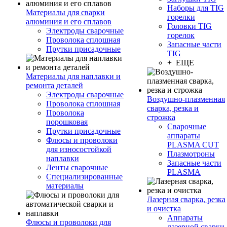
Наборы для TIG
Материалы для сварки
горелки
алюминия и его сплавов
Головки TIG
Электроды сварочные
горелок
Проволока сплошная
Запасные части
Прутки присадочные
TIG
+ ЕЩЕ
Материалы для наплавки и
ремонта деталей
Электроды сварочные
Воздушно-плазменная
Проволока сплошная
сварка, резка и
Проволока
строжка
порошковая
Сварочные
Прутки присадочные
аппараты
Флюсы и проволоки
PLASMA CUT
для износостойкой
Плазмотроны
наплавки
Запасные части
Ленты сварочные
PLASMA
Специализированные
материалы
Лазерная сварка, резка
и очистка
Аппараты
Флюсы и проволоки для
лазерной сварки