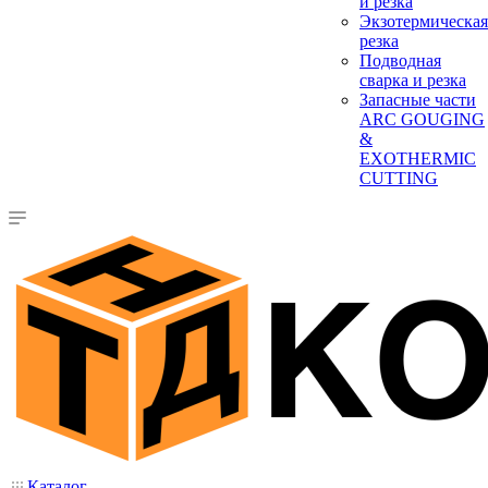
и резка
Экзотермическая
резка
Подводная
сварка и резка
Запасные части
ARC GOUGING
&
EXOTHERMIC
CUTTING
Каталог