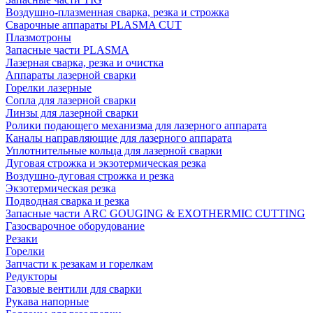
Воздушно-плазменная сварка, резка и строжка
Сварочные аппараты PLASMA CUT
Плазмотроны
Запасные части PLASMA
Лазерная сварка, резка и очистка
Аппараты лазерной сварки
Горелки лазерные
Сопла для лазерной сварки
Линзы для лазерной сварки
Ролики подающего механизма для лазерного аппарата
Каналы направляющие для лазерного аппарата
Уплотнительные кольца для лазерной сварки
Дуговая строжка и экзотермическая резка
Воздушно-дуговая строжка и резка
Экзотермическая резка
Подводная сварка и резка
Запасные части ARC GOUGING & EXOTHERMIC CUTTING
Газосварочное оборудование
Резаки
Горелки
Запчасти к резакам и горелкам
Редукторы
Газовые вентили для сварки
Рукава напорные