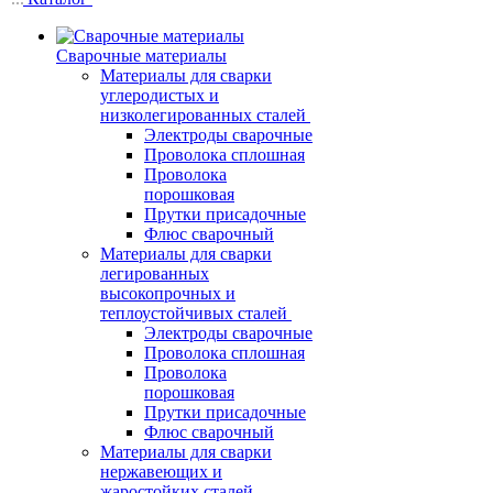
Сварочные материалы
Материалы для сварки
углеродистых и
низколегированных сталей
Электроды сварочные
Проволока сплошная
Проволока
порошковая
Прутки присадочные
Флюс сварочный
Материалы для сварки
легированных
высокопрочных и
теплоустойчивых сталей
Электроды сварочные
Проволока сплошная
Проволока
порошковая
Прутки присадочные
Флюс сварочный
Материалы для сварки
нержавеющих и
жаростойких сталей