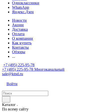
Одноклассники
WhatsApp
Яндекс.Дзен
Новости
Акции
Доставка
Оплата
О компании
Как купить
Контакты
Обзоры
...
+7 (495) 225-95-78
+7 (495) 225-95-78
Многоканальный
sale@ktnd.ru
Войти
Каталог
По всему сайту