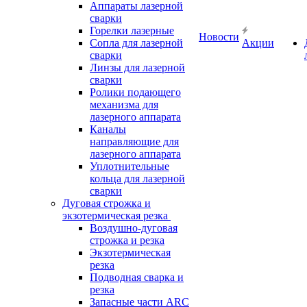
Аппараты лазерной
сварки
Горелки лазерные
Новости
Сопла для лазерной
Акции
сварки
Линзы для лазерной
сварки
Ролики подающего
механизма для
лазерного аппарата
Каналы
направляющие для
лазерного аппарата
Уплотнительные
кольца для лазерной
сварки
Дуговая строжка и
экзотермическая резка
Воздушно-дуговая
строжка и резка
Экзотермическая
резка
Подводная сварка и
резка
Запасные части ARC