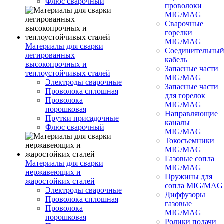
Флюс сварочный
проволоки
MIG/MAG
Сварочные
горелки
MIG/MAG
Материалы для сварки
Соединительны
легированных
кабель
высокопрочных и
Запасные части
теплоустойчивых сталей
MIG/MAG
Электроды сварочные
Запасные части
Проволока сплошная
для горелок
Проволока
MIG/MAG
порошковая
Направляющие
Прутки присадочные
каналы
Флюс сварочный
MIG/MAG
Токосъемники
MIG/MAG
Газовые сопла
Материалы для сварки
MIG/MAG
нержавеющих и
Пружины для
жаростойких сталей
сопла MIG/MAG
Электроды сварочные
Диффузоры
Проволока сплошная
газовые
Проволока
MIG/MAG
порошковая
Ролики подачи