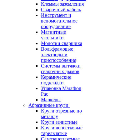
Клеммы заземления
Сварочный кабель
Инструмент и
вспомогательное
оборудование
Магнитные
угольники
Молотки сварщика
Вольфрамовые
электроды и
приспособления
Системы вытяжки
сварочных дымов
Керамические
подкладки
Упаковка Marathon
Pac
Маркеры
Абразивные круги
Круги отрезные по
металлу
Круги зачистные
Круги лепестковые
тарельчатые
Самозацепляемые