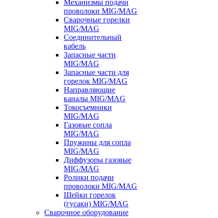
Механизмы подачи
проволоки MIG/MAG
Сварочные горелки
MIG/MAG
Соединительный
кабель
Запасные части
MIG/MAG
Запасные части для
горелок MIG/MAG
Направляющие
каналы MIG/MAG
Токосъемники
MIG/MAG
Газовые сопла
MIG/MAG
Пружины для сопла
MIG/MAG
Диффузоры газовые
MIG/MAG
Ролики подачи
проволоки MIG/MAG
Шейки горелок
(гусаки) MIG/MAG
Сварочное оборудование