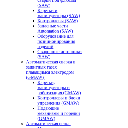
сварки под флюсом
(SAW)
Каретки и
манипуляторы (SAW)
Контроллеры (SAW)
Запасные части
Automation (SAW)
Оборудование для
позиционирования
изделий
Сварочные источники
(SAW)
Автоматическая сварка в
защитных газах
плавящимся электродом
(GMAW)
Каретки,
манипуляторы и
роботизация (GMAW)
Контроллеры и блоки
управления (GMAW)
Подающие
механизмы и горелки
(GMAW)
Автоматическая резка