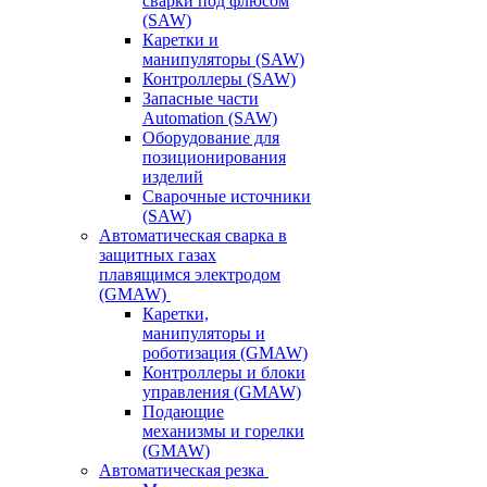
сварки под флюсом
(SAW)
Каретки и
манипуляторы (SAW)
Контроллеры (SAW)
Запасные части
Automation (SAW)
Оборудование для
позиционирования
изделий
Сварочные источники
(SAW)
Автоматическая сварка в
защитных газах
плавящимся электродом
(GMAW)
Каретки,
манипуляторы и
роботизация (GMAW)
Контроллеры и блоки
управления (GMAW)
Подающие
механизмы и горелки
(GMAW)
Автоматическая резка