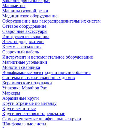
Баллоны для газосварки
Манометры
Машины газовой резки
Медицинское оборудование
Оборудование для газораспределительных систем
Сетевое оборудование
Сварочные аксессуары
Инструменты сварщика
Электрододержатели
Клеммы заземления
Сварочный кабель
Инструмент и вспомогательное оборудование
Магнитные угольники
Молотки сварщика
Вольфрамовые электроды и приспособления
Системы вытяжки сварочных дымов
Керамические подкладки
Упаковка Marathon Pac
Маркеры
Абразивные круги
Круги отрезные по металлу
Круги зачистные
Круги лепестковые тарельчатые
Самозацепляемые шлифовальные круги
Шлифовальные листы