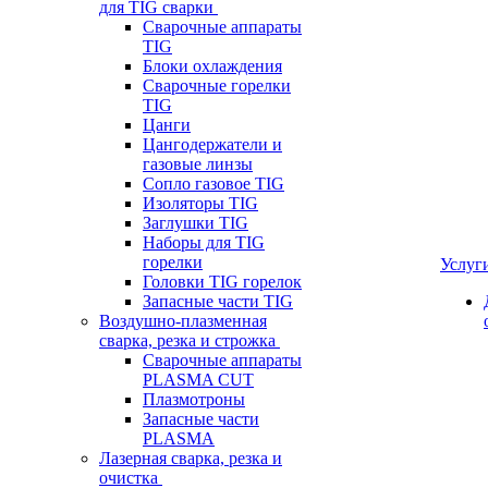
для TIG сварки
Сварочные аппараты
TIG
Блоки охлаждения
Сварочные горелки
TIG
Цанги
Цангодержатели и
газовые линзы
Сопло газовое TIG
Изоляторы TIG
Заглушки TIG
Наборы для TIG
горелки
Услуг
Головки TIG горелок
Запасные части TIG
Воздушно-плазменная
сварка, резка и строжка
Сварочные аппараты
PLASMA CUT
Плазмотроны
Запасные части
PLASMA
Лазерная сварка, резка и
очистка