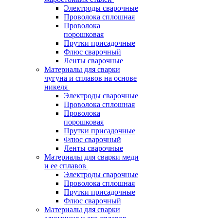
Электроды сварочные
Проволока сплошная
Проволока
порошковая
Прутки присадочные
Флюс сварочный
Ленты сварочные
Материалы для сварки
чугуна и сплавов на основе
никеля
Электроды сварочные
Проволока сплошная
Проволока
порошковая
Прутки присадочные
Флюс сварочный
Ленты сварочные
Материалы для сварки меди
и ее сплавов
Электроды сварочные
Проволока сплошная
Прутки присадочные
Флюс сварочный
Материалы для сварки