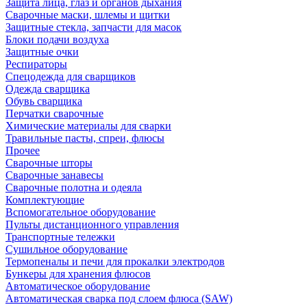
Защита лица, глаз и органов дыхания
Сварочные маски, шлемы и щитки
Защитные стекла, запчасти для масок
Блоки подачи воздуха
Защитные очки
Респираторы
Спецодежда для сварщиков
Одежда сварщика
Обувь сварщика
Перчатки сварочные
Химические материалы для сварки
Травильные пасты, спреи, флюсы
Прочее
Сварочные шторы
Сварочные занавесы
Сварочные полотна и одеяла
Комплектующие
Вспомогательное оборудование
Пульты дистанционного управления
Транспортные тележки
Сушильное оборудование
Термопеналы и печи для прокалки электродов
Бункеры для хранения флюсов
Автоматическое оборудование
Автоматическая сварка под слоем флюса (SAW)