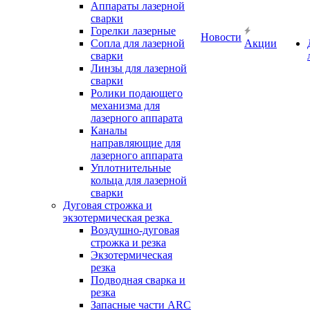
Аппараты лазерной
сварки
Горелки лазерные
Новости
Сопла для лазерной
Акции
сварки
Линзы для лазерной
сварки
Ролики подающего
механизма для
лазерного аппарата
Каналы
направляющие для
лазерного аппарата
Уплотнительные
кольца для лазерной
сварки
Дуговая строжка и
экзотермическая резка
Воздушно-дуговая
строжка и резка
Экзотермическая
резка
Подводная сварка и
резка
Запасные части ARC