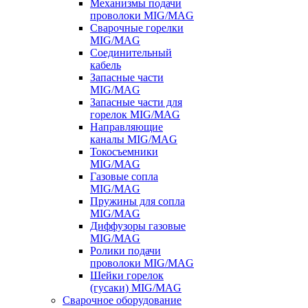
Механизмы подачи
проволоки MIG/MAG
Сварочные горелки
MIG/MAG
Соединительный
кабель
Запасные части
MIG/MAG
Запасные части для
горелок MIG/MAG
Направляющие
каналы MIG/MAG
Токосъемники
MIG/MAG
Газовые сопла
MIG/MAG
Пружины для сопла
MIG/MAG
Диффузоры газовые
MIG/MAG
Ролики подачи
проволоки MIG/MAG
Шейки горелок
(гусаки) MIG/MAG
Сварочное оборудование