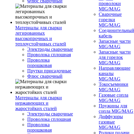
Флюс сварочный
проволоки
MIG/MAG
Сварочные
горелки
MIG/MAG
Материалы для сварки
Соединительны
легированных
кабель
высокопрочных и
Запасные части
теплоустойчивых сталей
MIG/MAG
Электроды сварочные
Запасные части
Проволока сплошная
для горелок
Проволока
MIG/MAG
порошковая
Направляющие
Прутки присадочные
каналы
Флюс сварочный
MIG/MAG
Токосъемники
MIG/MAG
Газовые сопла
Материалы для сварки
MIG/MAG
нержавеющих и
Пружины для
жаростойких сталей
сопла MIG/MAG
Электроды сварочные
Диффузоры
Проволока сплошная
газовые
Проволока
MIG/MAG
порошковая
Ролики подачи