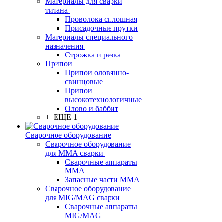
Материалы для сварки
титана
Проволока сплошная
Присадочные прутки
Материалы специального
назначения
Строжка и резка
Припои
Припои оловянно-
свинцовые
Припои
высокотехнологичные
Олово и баббит
+ ЕЩЕ 1
Сварочное оборудование
Сварочное оборудование
для MMA сварки
Сварочные аппараты
MMA
Запасные части MMA
Сварочное оборудование
для MIG/MAG сварки
Сварочные аппараты
MIG/MAG