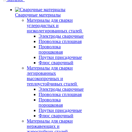
Сварочные материалы
Материалы для сварки
углеродистых и
низколегированных сталей
Электроды сварочные
Проволока сплошная
Проволока
порошковая
Прутки присадочные
Флюс сварочный
Материалы для сварки
легированных
высокопрочных и
теплоустойчивых сталей
Электроды сварочные
Проволока сплошная
Проволока
порошковая
Прутки присадочные
Флюс сварочный
Материалы для сварки
нержавеющих и
жаростойких сталей