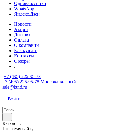
Одноклассники
WhatsApp
Яндекс.Дзен
Новости
Акции
Доставка
Оплата
О компании
Как купить
Контакты
Обзоры
...
+7 (495) 225-95-78
+7 (495) 225-95-78
Многоканальный
sale@ktnd.ru
Войти
Каталог
По всему сайту