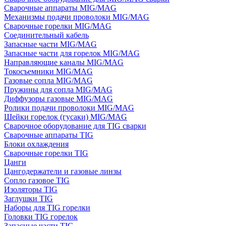
Сварочные аппараты MIG/MAG
Механизмы подачи проволоки MIG/MAG
Сварочные горелки MIG/MAG
Соединительный кабель
Запасные части MIG/MAG
Запасные части для горелок MIG/MAG
Направляющие каналы MIG/MAG
Токосъемники MIG/MAG
Газовые сопла MIG/MAG
Пружины для сопла MIG/MAG
Диффузоры газовые MIG/MAG
Ролики подачи проволоки MIG/MAG
Шейки горелок (гусаки) MIG/MAG
Сварочное оборудование для TIG сварки
Сварочные аппараты TIG
Блоки охлаждения
Сварочные горелки TIG
Цанги
Цангодержатели и газовые линзы
Сопло газовое TIG
Изоляторы TIG
Заглушки TIG
Наборы для TIG горелки
Головки TIG горелок
Запасные части TIG