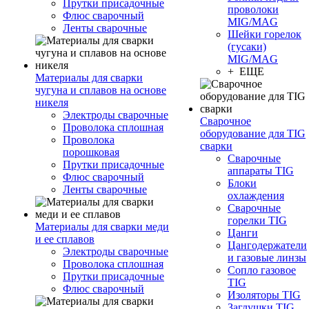
Прутки присадочные
проволоки
Флюс сварочный
MIG/MAG
Ленты сварочные
Шейки горелок
(гусаки)
MIG/MAG
+ ЕЩЕ
Материалы для сварки
чугуна и сплавов на основе
никеля
Электроды сварочные
Сварочное
Проволока сплошная
оборудование для TIG
Проволока
сварки
порошковая
Сварочные
Прутки присадочные
аппараты TIG
Флюс сварочный
Блоки
Ленты сварочные
охлаждения
Сварочные
горелки TIG
Материалы для сварки меди
Цанги
и ее сплавов
Цангодержатели
Электроды сварочные
и газовые линзы
Проволока сплошная
Сопло газовое
Прутки присадочные
TIG
Флюс сварочный
Изоляторы TIG
Заглушки TIG