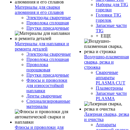
Наборы для TIG
Материалы для сварки
горелки
алюминия и его сплавов
Головки TIG
Электроды сварочные
горелок
Проволока сплошная
Запасные части
Прутки присадочные
TIG
+ ЕЩЕ
Материалы для наплавки и
ремонта деталей
Электроды сварочные
Воздушно-плазменная
Проволока сплошная
сварка, резка и
Проволока
строжка
порошковая
Сварочные
Прутки присадочные
аппараты
Флюсы и проволоки
PLASMA CUT
для износостойкой
Плазмотроны
наплавки
Запасные части
Ленты сварочные
PLASMA
Специализированные
материалы
Лазерная сварка, резка
и очистка
Аппараты
Флюсы и проволоки для
лазерной сварки