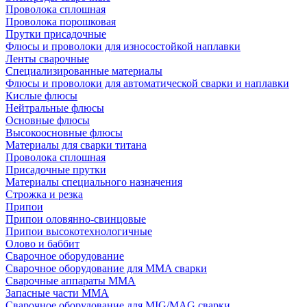
Проволока сплошная
Проволока порошковая
Прутки присадочные
Флюсы и проволоки для износостойкой наплавки
Ленты сварочные
Специализированные материалы
Флюсы и проволоки для автоматической сварки и наплавки
Кислые флюсы
Нейтральные флюсы
Основные флюсы
Высокоосновные флюсы
Материалы для сварки титана
Проволока сплошная
Присадочные прутки
Материалы специального назначения
Строжка и резка
Припои
Припои оловянно-свинцовые
Припои высокотехнологичные
Олово и баббит
Сварочное оборудование
Сварочное оборудование для MMA сварки
Сварочные аппараты MMA
Запасные части MMA
Сварочное оборудование для MIG/MAG сварки