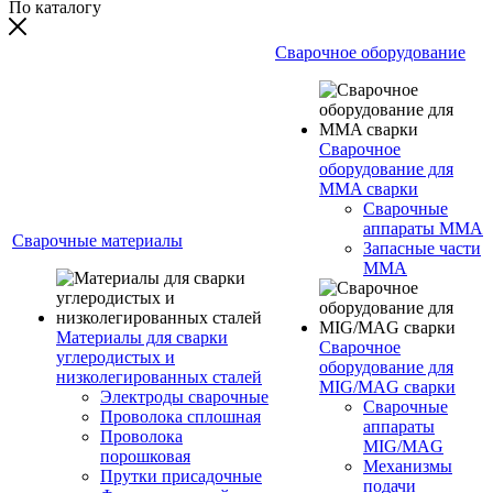
По каталогу
Сварочное оборудование
Сварочное
оборудование для
MMA сварки
Сварочные
аппараты MMA
Сварочные материалы
Запасные части
MMA
Материалы для сварки
Сварочное
углеродистых и
оборудование для
низколегированных сталей
MIG/MAG сварки
Электроды сварочные
Сварочные
Проволока сплошная
аппараты
Проволока
MIG/MAG
порошковая
Механизмы
Прутки присадочные
подачи