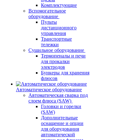
Комплектующие
Вспомогательное
оборудование
Пульты
дистанционного
управления
Транспортные
тележки
Сушильное оборудование
Термопеналы и печи
для прокалки
электродов
Бункеры для хранения
флюсов
Автоматическое оборудование
Автоматическая сварка под
слоем флюса (SAW)
Головки и горелки
(SAW)
Дополнительные
оснащение и опции
для оборудования
автоматической