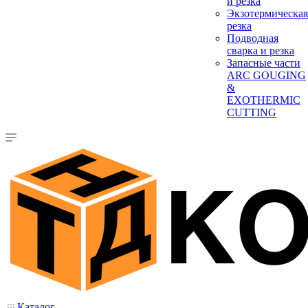
и резка
Экзотермическая
резка
Подводная
сварка и резка
Запасные части
ARC GOUGING
&
EXOTHERMIC
CUTTING
Каталог