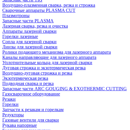
Воздушно-плазменная сварка, резка и строжка
Сварочные аппараты PLASMA CUT
Плазмотроны
Запасные части PLASMA
Лазерная сварка, резка и очистка
Аппараты лазерной сварки
Горелки лазерные
Сопла для лазерной сварки
Линзы для лазерной сварки
Ролики подающего механизма для лазерного аппарата
Каналы направляющие для лазерного аппарата
Уплотнительные кольца для лазерной сварки
Дуговая строжка и экзотермическая резка
Воздушно-дуговая строжка и резка
Экзотермическая резка
Подводная сварка и резка
Запасные части ARC GOUGING & EXOTHERMIC CUTTING
Газосварочное оборудование
Резаки
Горелки
Запчасти к резакам и горелкам
Редукторы
Газовые вентили для сварки
Рукава напорные