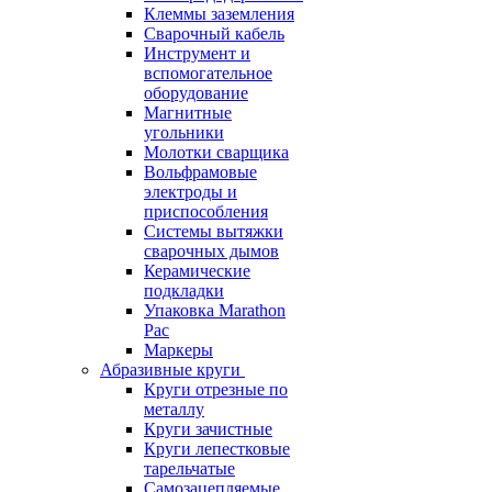
Клеммы заземления
Сварочный кабель
Инструмент и
вспомогательное
оборудование
Магнитные
угольники
Молотки сварщика
Вольфрамовые
электроды и
приспособления
Системы вытяжки
сварочных дымов
Керамические
подкладки
Упаковка Marathon
Pac
Маркеры
Абразивные круги
Круги отрезные по
металлу
Круги зачистные
Круги лепестковые
тарельчатые
Самозацепляемые