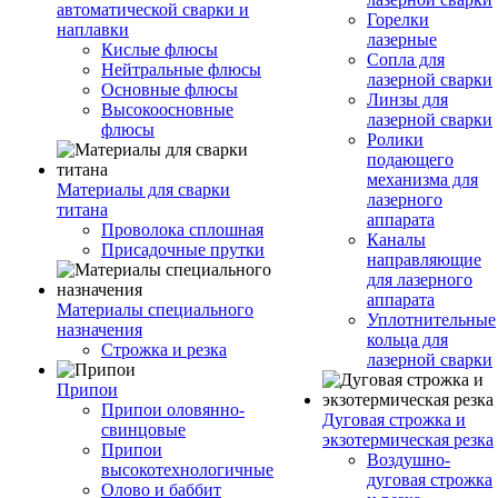
автоматической сварки и
Горелки
наплавки
лазерные
Кислые флюсы
Сопла для
Нейтральные флюсы
лазерной сварки
Основные флюсы
Линзы для
Высокоосновные
лазерной сварки
флюсы
Ролики
подающего
механизма для
Материалы для сварки
лазерного
титана
аппарата
Проволока сплошная
Каналы
Присадочные прутки
направляющие
для лазерного
аппарата
Материалы специального
Уплотнительные
назначения
кольца для
Строжка и резка
лазерной сварки
Припои
Припои оловянно-
Дуговая строжка и
свинцовые
экзотермическая резка
Припои
Воздушно-
высокотехнологичные
дуговая строжка
Олово и баббит