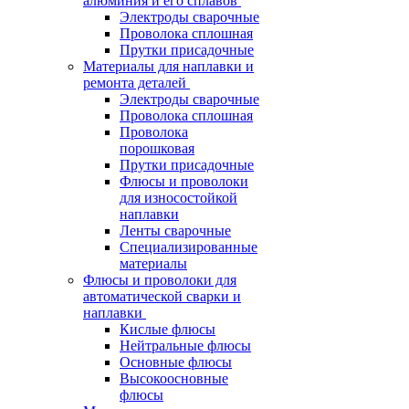
алюминия и его сплавов
Электроды сварочные
Проволока сплошная
Прутки присадочные
Материалы для наплавки и
ремонта деталей
Электроды сварочные
Проволока сплошная
Проволока
порошковая
Прутки присадочные
Флюсы и проволоки
для износостойкой
наплавки
Ленты сварочные
Специализированные
материалы
Флюсы и проволоки для
автоматической сварки и
наплавки
Кислые флюсы
Нейтральные флюсы
Основные флюсы
Высокоосновные
флюсы