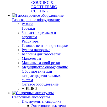
GOUGING &
EXOTHERMIC
CUTTING
Газосварочное оборудование
Резаки
Горелки
Запчасти к резакам и
горелкам
Редукторы
Газовые вентили для сварки
Рукава напорные
Баллоны для газосварки
Манометры
Машины газовой резки
Медицинское оборудование
Оборудование для
газораспределительных
систем
Сетевое оборудование
+ ЕЩЕ 2
Сварочные аксессуары
Инструменты сварщика
Электрододержатели