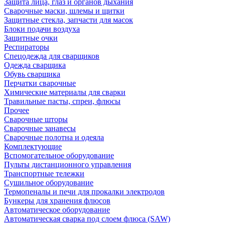
Защита лица, глаз и органов дыхания
Сварочные маски, шлемы и щитки
Защитные стекла, запчасти для масок
Блоки подачи воздуха
Защитные очки
Респираторы
Спецодежда для сварщиков
Одежда сварщика
Обувь сварщика
Перчатки сварочные
Химические материалы для сварки
Травильные пасты, спреи, флюсы
Прочее
Сварочные шторы
Сварочные занавесы
Сварочные полотна и одеяла
Комплектующие
Вспомогательное оборудование
Пульты дистанционного управления
Транспортные тележки
Сушильное оборудование
Термопеналы и печи для прокалки электродов
Бункеры для хранения флюсов
Автоматическое оборудование
Автоматическая сварка под слоем флюса (SAW)