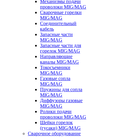
Механизмы подачи
проволоки MIG/MAG
Сварочные горелки
MIG/MAG
Соединительный
кабель
Запасные части
MIG/MAG
Запасные части для
горелок MIG/MAG
Направляющие
каналы MIG/MAG
Токосъемники
MIG/MAG
Газовые сопла
MIG/MAG
Пружины для сопла
MIG/MAG
Диффузоры газовые
MIG/MAG
Ролики подачи
проволоки MIG/MAG
Шейки горелок
(гусаки) MIG/MAG
Сварочное оборудование