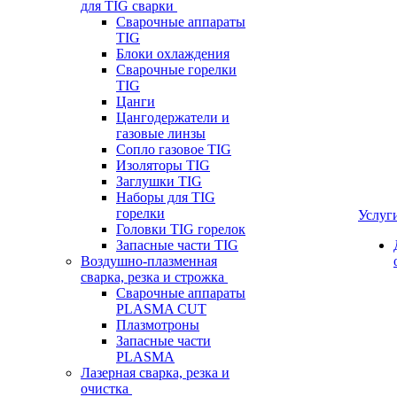
для TIG сварки
Сварочные аппараты
TIG
Блоки охлаждения
Сварочные горелки
TIG
Цанги
Цангодержатели и
газовые линзы
Сопло газовое TIG
Изоляторы TIG
Заглушки TIG
Наборы для TIG
горелки
Услуг
Головки TIG горелок
Запасные части TIG
Воздушно-плазменная
сварка, резка и строжка
Сварочные аппараты
PLASMA CUT
Плазмотроны
Запасные части
PLASMA
Лазерная сварка, резка и
очистка