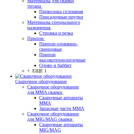
Материалы для сварки
титана
Проволока сплошная
Присадочные прутки
Материалы специального
назначения
Строжка и резка
Припои
Припои оловянно-
свинцовые
Припои
высокотехнологичные
Олово и баббит
+ ЕЩЕ 1
Сварочное оборудование
Сварочное оборудование
для MMA сварки
Сварочные аппараты
MMA
Запасные части MMA
Сварочное оборудование
для MIG/MAG сварки
Сварочные аппараты
MIG/MAG