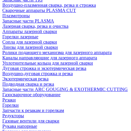
Воздушно-плазменная сварка, резка и строжка
Сварочные аппараты PLASMA CUT
Плазмотроны
Запасные части PLASMA
Лазерная сварка, резка и очистка
Аппараты лазерной сварки
Горелки лазерные
Сопла для лазерной сварки
Линзы для лазерной сварки
Ролики подающего механизма для лазерного аппарата
Каналы направляющие для лазерного аппарата
Уплотнительные кольца для лазерной сварки
Дуговая строжка и экзотермическая резка
Воздушно-дуговая строжка и резка
Экзотермическая резка
Подводная сварка и резка
Запасные части ARC GOUGING & EXOTHERMIC CUTTING
Газосварочное оборудование
Резаки
Горелки
Запчасти к резакам и горелкам
Редукторы
Газовые вентили для сварки
Рукава напорные