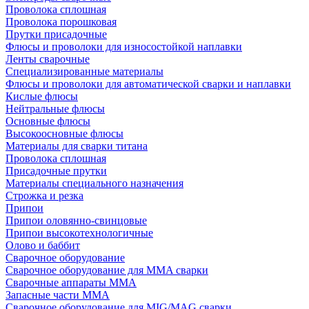
Проволока сплошная
Проволока порошковая
Прутки присадочные
Флюсы и проволоки для износостойкой наплавки
Ленты сварочные
Специализированные материалы
Флюсы и проволоки для автоматической сварки и наплавки
Кислые флюсы
Нейтральные флюсы
Основные флюсы
Высокоосновные флюсы
Материалы для сварки титана
Проволока сплошная
Присадочные прутки
Материалы специального назначения
Строжка и резка
Припои
Припои оловянно-свинцовые
Припои высокотехнологичные
Олово и баббит
Сварочное оборудование
Сварочное оборудование для MMA сварки
Сварочные аппараты MMA
Запасные части MMA
Сварочное оборудование для MIG/MAG сварки