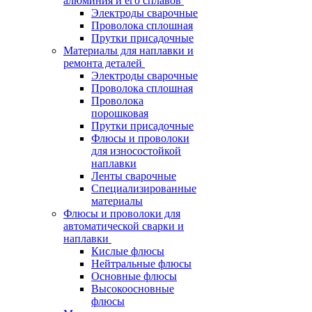
алюминия и его сплавов
Электроды сварочные
Проволока сплошная
Прутки присадочные
Материалы для наплавки и
ремонта деталей
Электроды сварочные
Проволока сплошная
Проволока
порошковая
Прутки присадочные
Флюсы и проволоки
для износостойкой
наплавки
Ленты сварочные
Специализированные
материалы
Флюсы и проволоки для
автоматической сварки и
наплавки
Кислые флюсы
Нейтральные флюсы
Основные флюсы
Высокоосновные
флюсы