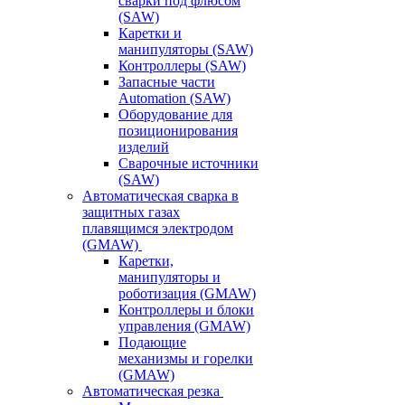
сварки под флюсом
(SAW)
Каретки и
манипуляторы (SAW)
Контроллеры (SAW)
Запасные части
Automation (SAW)
Оборудование для
позиционирования
изделий
Сварочные источники
(SAW)
Автоматическая сварка в
защитных газах
плавящимся электродом
(GMAW)
Каретки,
манипуляторы и
роботизация (GMAW)
Контроллеры и блоки
управления (GMAW)
Подающие
механизмы и горелки
(GMAW)
Автоматическая резка