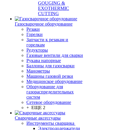
GOUGING &
EXOTHERMIC
CUTTING
Газосварочное оборудование
Резаки
Горелки
Запчасти к резакам и
горелкам
Редукторы
Газовые вентили для сварки
Рукава напорные
Баллоны для газосварки
Манометры
Машины газовой резки
Медицинское оборудование
Оборудование для
газораспределительных
систем
Сетевое оборудование
+ ЕЩЕ 2
Сварочные аксессуары
Инструменты сварщика
Электрододержатели