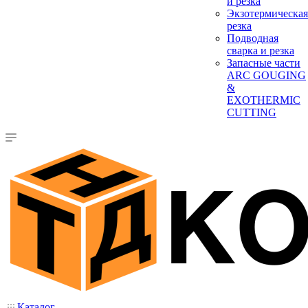
и резка
Экзотермическая
резка
Подводная
сварка и резка
Запасные части
ARC GOUGING
&
EXOTHERMIC
CUTTING
Каталог