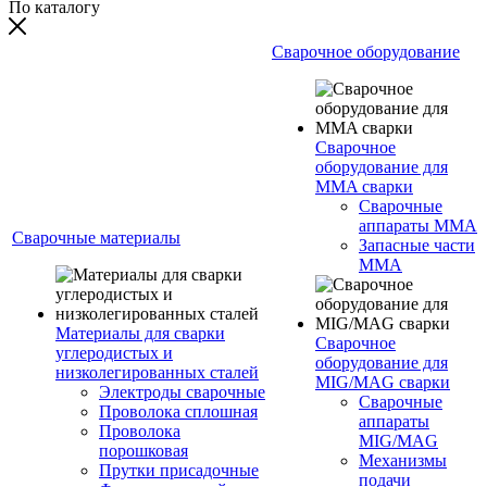
По каталогу
Сварочное оборудование
Сварочное
оборудование для
MMA сварки
Сварочные
аппараты MMA
Сварочные материалы
Запасные части
MMA
Материалы для сварки
Сварочное
углеродистых и
оборудование для
низколегированных сталей
MIG/MAG сварки
Электроды сварочные
Сварочные
Проволока сплошная
аппараты
Проволока
MIG/MAG
порошковая
Механизмы
Прутки присадочные
подачи