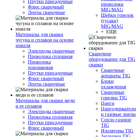
Прутки присадочные
проволоки
Флюс сварочный
MIG/MAG
Ленты сварочные
Шейки горелок
(гусаки)
MIG/MAG
+ ЕЩЕ
Материалы для сварки
чугуна и сплавов на основе
никеля
Электроды сварочные
Сварочное
Проволока сплошная
оборудование для TIG
Проволока
сварки
порошковая
Сварочные
Прутки присадочные
аппараты TIG
Флюс сварочный
Блоки
Ленты сварочные
охлаждения
Сварочные
горелки TIG
Материалы для сварки меди
Цанги
и ее сплавов
Цангодержатели
Электроды сварочные
и газовые линзы
Проволока сплошная
Сопло газовое
Прутки присадочные
TIG
Флюс сварочный
Изоляторы TIG
Заглушки TIG