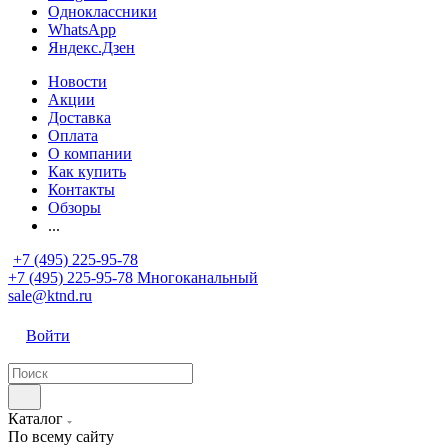
Одноклассники
WhatsApp
Яндекс.Дзен
Новости
Акции
Доставка
Оплата
О компании
Как купить
Контакты
Обзоры
...
+7 (495) 225-95-78
+7 (495) 225-95-78
Многоканальный
sale@ktnd.ru
Войти
Каталог
По всему сайту