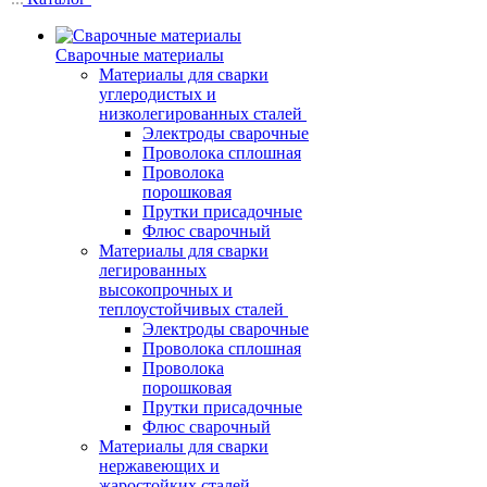
Сварочные материалы
Материалы для сварки
углеродистых и
низколегированных сталей
Электроды сварочные
Проволока сплошная
Проволока
порошковая
Прутки присадочные
Флюс сварочный
Материалы для сварки
легированных
высокопрочных и
теплоустойчивых сталей
Электроды сварочные
Проволока сплошная
Проволока
порошковая
Прутки присадочные
Флюс сварочный
Материалы для сварки
нержавеющих и
жаростойких сталей