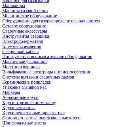
Баллоны для газосварки
Манометры
Машины газовой резки
Медицинское оборудование
Оборудование для газораспределительных систем
Сетевое оборудование
Сварочные аксессуары
Инструменты сварщика
Электрододержатели
Клеммы заземления
Сварочный кабель
Инструмент и вспомогательное оборудование
Магнитные угольники
Молотки сварщика
Вольфрамовые электроды и приспособления
Системы вытяжки сварочных дымов
Керамические подкладки
Упаковка Marathon Pac
Маркеры
Абразивные круги
Круги отрезные по металлу
Круги зачистные
Круги лепестковые тарельчатые
Самозацепляемые шлифовальные круги
Шлифовальные листы