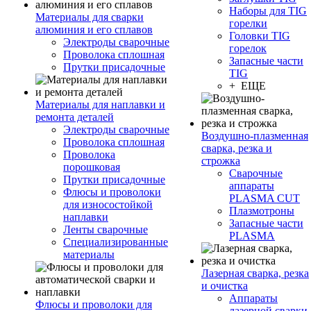
Наборы для TIG
Материалы для сварки
горелки
алюминия и его сплавов
Головки TIG
Электроды сварочные
горелок
Проволока сплошная
Запасные части
Прутки присадочные
TIG
+ ЕЩЕ
Материалы для наплавки и
ремонта деталей
Электроды сварочные
Воздушно-плазменная
Проволока сплошная
сварка, резка и
Проволока
строжка
порошковая
Сварочные
Прутки присадочные
аппараты
Флюсы и проволоки
PLASMA CUT
для износостойкой
Плазмотроны
наплавки
Запасные части
Ленты сварочные
PLASMA
Специализированные
материалы
Лазерная сварка, резка
и очистка
Аппараты
Флюсы и проволоки для
лазерной сварки