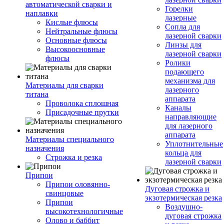
автоматической сварки и
Горелки
наплавки
лазерные
Кислые флюсы
Сопла для
Нейтральные флюсы
лазерной сварки
Основные флюсы
Линзы для
Высокоосновные
лазерной сварки
флюсы
Ролики
подающего
механизма для
Материалы для сварки
лазерного
титана
аппарата
Проволока сплошная
Каналы
Присадочные прутки
направляющие
для лазерного
аппарата
Материалы специального
Уплотнительные
назначения
кольца для
Строжка и резка
лазерной сварки
Припои
Припои оловянно-
Дуговая строжка и
свинцовые
экзотермическая резка
Припои
Воздушно-
высокотехнологичные
дуговая строжка
Олово и баббит