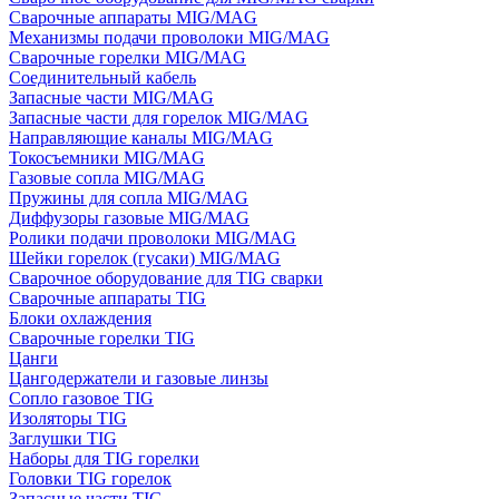
Сварочные аппараты MIG/MAG
Механизмы подачи проволоки MIG/MAG
Сварочные горелки MIG/MAG
Соединительный кабель
Запасные части MIG/MAG
Запасные части для горелок MIG/MAG
Направляющие каналы MIG/MAG
Токосъемники MIG/MAG
Газовые сопла MIG/MAG
Пружины для сопла MIG/MAG
Диффузоры газовые MIG/MAG
Ролики подачи проволоки MIG/MAG
Шейки горелок (гусаки) MIG/MAG
Сварочное оборудование для TIG сварки
Сварочные аппараты TIG
Блоки охлаждения
Сварочные горелки TIG
Цанги
Цангодержатели и газовые линзы
Сопло газовое TIG
Изоляторы TIG
Заглушки TIG
Наборы для TIG горелки
Головки TIG горелок
Запасные части TIG