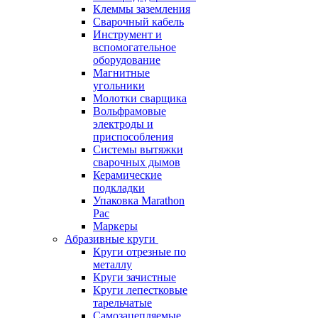
Клеммы заземления
Сварочный кабель
Инструмент и
вспомогательное
оборудование
Магнитные
угольники
Молотки сварщика
Вольфрамовые
электроды и
приспособления
Системы вытяжки
сварочных дымов
Керамические
подкладки
Упаковка Marathon
Pac
Маркеры
Абразивные круги
Круги отрезные по
металлу
Круги зачистные
Круги лепестковые
тарельчатые
Самозацепляемые