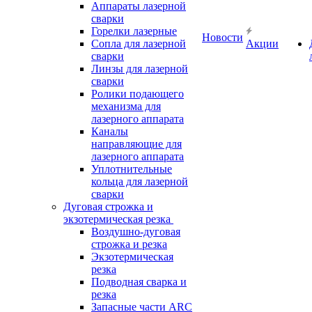
Аппараты лазерной
сварки
Горелки лазерные
Новости
Сопла для лазерной
Акции
сварки
Линзы для лазерной
сварки
Ролики подающего
механизма для
лазерного аппарата
Каналы
направляющие для
лазерного аппарата
Уплотнительные
кольца для лазерной
сварки
Дуговая строжка и
экзотермическая резка
Воздушно-дуговая
строжка и резка
Экзотермическая
резка
Подводная сварка и
резка
Запасные части ARC