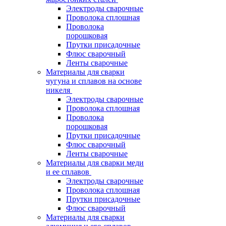
Электроды сварочные
Проволока сплошная
Проволока
порошковая
Прутки присадочные
Флюс сварочный
Ленты сварочные
Материалы для сварки
чугуна и сплавов на основе
никеля
Электроды сварочные
Проволока сплошная
Проволока
порошковая
Прутки присадочные
Флюс сварочный
Ленты сварочные
Материалы для сварки меди
и ее сплавов
Электроды сварочные
Проволока сплошная
Прутки присадочные
Флюс сварочный
Материалы для сварки