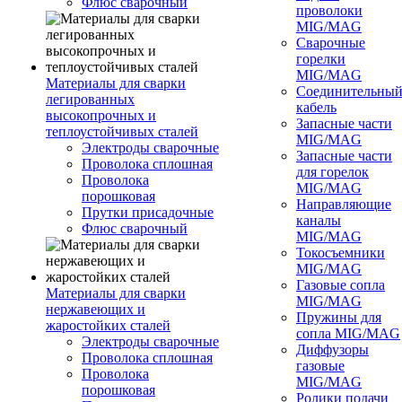
Флюс сварочный
проволоки
MIG/MAG
Сварочные
горелки
MIG/MAG
Материалы для сварки
Соединительны
легированных
кабель
высокопрочных и
Запасные части
теплоустойчивых сталей
MIG/MAG
Электроды сварочные
Запасные части
Проволока сплошная
для горелок
Проволока
MIG/MAG
порошковая
Направляющие
Прутки присадочные
каналы
Флюс сварочный
MIG/MAG
Токосъемники
MIG/MAG
Газовые сопла
Материалы для сварки
MIG/MAG
нержавеющих и
Пружины для
жаростойких сталей
сопла MIG/MAG
Электроды сварочные
Диффузоры
Проволока сплошная
газовые
Проволока
MIG/MAG
порошковая
Ролики подачи