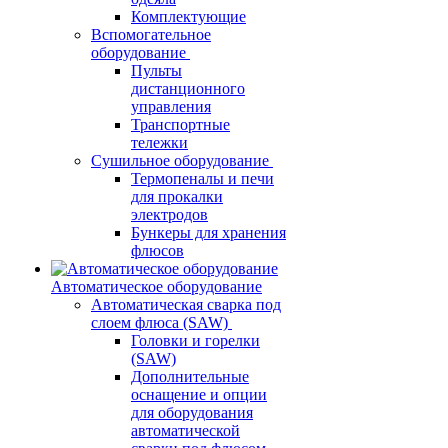
Комплектующие
Вспомогательное
оборудование
Пульты
дистанционного
управления
Транспортные
тележки
Сушильное оборудование
Термопеналы и печи
для прокалки
электродов
Бункеры для хранения
флюсов
Автоматическое оборудование
Автоматическая сварка под
слоем флюса (SAW)
Головки и горелки
(SAW)
Дополнительные
оснащение и опции
для оборудования
автоматической