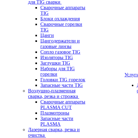
для TIG сварки
Сварочные аппараты
TIG
Блоки охлаждения
Сварочные горелки
TIG
Цанги
Цангодержатели и
газовые линзы
Сопло газовое TIG
Изоляторы TIG
Заглушки TIG
Наборы для TIG
горелки
Услуг
Головки TIG горелок
Запасные части TIG
Воздушно-плазменная
сварка, резка и строжка
Сварочные аппараты
PLASMA CUT
Плазмотроны
Запасные части
PLASMA
Лазерная сварка, резка и
очистка