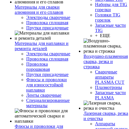
Наборы для TIG
Материалы для сварки
горелки
алюминия и его сплавов
Головки TIG
Электроды сварочные
горелок
Проволока сплошная
Запасные части
Прутки присадочные
TIG
+ ЕЩЕ
Материалы для наплавки и
ремонта деталей
Электроды сварочные
Воздушно-плазменная
Проволока сплошная
сварка, резка и
Проволока
строжка
порошковая
Сварочные
Прутки присадочные
аппараты
Флюсы и проволоки
PLASMA CUT
для износостойкой
Плазмотроны
наплавки
Запасные части
Ленты сварочные
PLASMA
Специализированные
материалы
Лазерная сварка, резка
и очистка
Аппараты
Флюсы и проволоки для
лазерной сварки