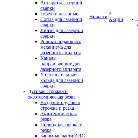
Аппараты лазерной
сварки
Горелки лазерные
Новости
Сопла для лазерной
Акции
сварки
Линзы для лазерной
сварки
Ролики подающего
механизма для
лазерного аппарата
Каналы
направляющие для
лазерного аппарата
Уплотнительные
кольца для лазерной
сварки
Дуговая строжка и
экзотермическая резка
Воздушно-дуговая
строжка и резка
Экзотермическая
резка
Подводная сварка и
резка
Запасные части ARC