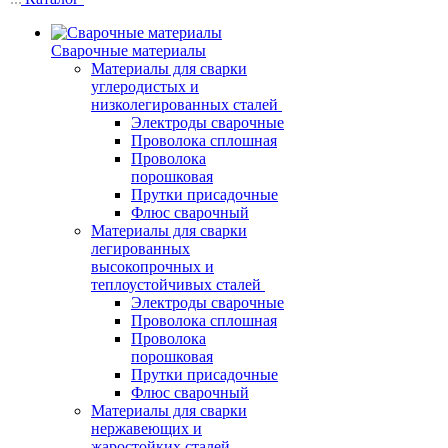
Сварочные материалы
Материалы для сварки
углеродистых и
низколегированных сталей
Электроды сварочные
Проволока сплошная
Проволока
порошковая
Прутки присадочные
Флюс сварочный
Материалы для сварки
легированных
высокопрочных и
теплоустойчивых сталей
Электроды сварочные
Проволока сплошная
Проволока
порошковая
Прутки присадочные
Флюс сварочный
Материалы для сварки
нержавеющих и
жаростойких сталей