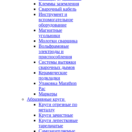
Клеммы заземления
Сварочный кабель
Инструмент и
вспомогательное
оборудование
Магнитные
угольники
Молотки сварщика
Вольфрамовые
электроды и
приспособления
Системы вытяжки
сварочных дымов
Керамические
подкладки
Упаковка Marathon
Pac
Маркеры
Абразивные круги
Круги отрезные по
металлу
Круги зачистные
Круги лепестковые
тарельчатые
Самозацепляемые