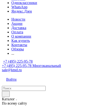
Одноклассники
WhatsApp
Яндекс.Дзен
Новости
Акции
Доставка
Оплата
О компании
Как купить
Контакты
Обзоры
...
+7 (495) 225-95-78
+7 (495) 225-95-78
Многоканальный
sale@ktnd.ru
Войти
Каталог
По всему сайту