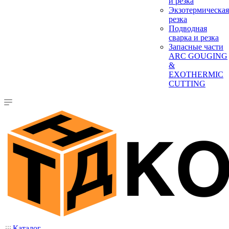
и резка
Экзотермическая
резка
Подводная
сварка и резка
Запасные части
ARC GOUGING
&
EXOTHERMIC
CUTTING
Каталог