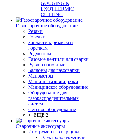
GOUGING &
EXOTHERMIC
CUTTING
Газосварочное оборудование
Резаки
Горелки
Запчасти к резакам и
горелкам
Редукторы
Газовые вентили для сварки
Рукава напорные
Баллоны для газосварки
Манометры
Машины газовой резки
Медицинское оборудование
Оборудование для
газораспределительных
систем
Сетевое оборудование
+ ЕЩЕ 2
Сварочные аксессуары
Инструменты сварщика
Электрододержатели