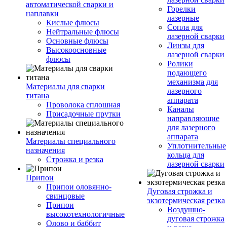
автоматической сварки и
Горелки
наплавки
лазерные
Кислые флюсы
Сопла для
Нейтральные флюсы
лазерной сварки
Основные флюсы
Линзы для
Высокоосновные
лазерной сварки
флюсы
Ролики
подающего
механизма для
Материалы для сварки
лазерного
титана
аппарата
Проволока сплошная
Каналы
Присадочные прутки
направляющие
для лазерного
аппарата
Материалы специального
Уплотнительные
назначения
кольца для
Строжка и резка
лазерной сварки
Припои
Припои оловянно-
Дуговая строжка и
свинцовые
экзотермическая резка
Припои
Воздушно-
высокотехнологичные
дуговая строжка
Олово и баббит