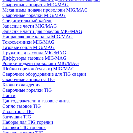
Сварочные аппараты MIG/MAG
Механизмы подачи проволоки MIG/MAG
Сварочные горелки MIG/MAG
Соединительный кабель
Запасные части MIG/MAG
Запасные части для горелок MIG/MAG
Направляющие каналы MIG/MAG
Токосъемники MIG/MAG
Газовые сопла MIG/MAG
Пружины для сопла MIG/MAG
Диффузоры газовые MIG/MAG
Ролики подачи проволоки MIG/MAG
Шейки горелок (гусаки) MIG/MAG
Сварочное оборудование для TIG сварки
Сварочные аппараты TIG
Блоки охлаждения
Сварочные горелки TIG
Цанги
Цангодержатели и газовые линзы
Сопло газовое TIG
Изоляторы TIG
Заглушки TIG
Наборы для TIG горелки
Головки TIG горелок
Запасные части TIG