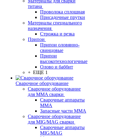
Материалы для сварки
титана
Проволока сплошная
Присадочные прутки
Материалы специального
назначения
Строжка и резка
Припои
Припои оловянно-
свинцовые
Припои
высокотехнологичные
Олово и баббит
+ ЕЩЕ 1
Сварочное оборудование
Сварочное оборудование
для MMA сварки
Сварочные аппараты
MMA
Запасные части MMA
Сварочное оборудование
для MIG/MAG сварки
Сварочные аппараты
MIG/MAG