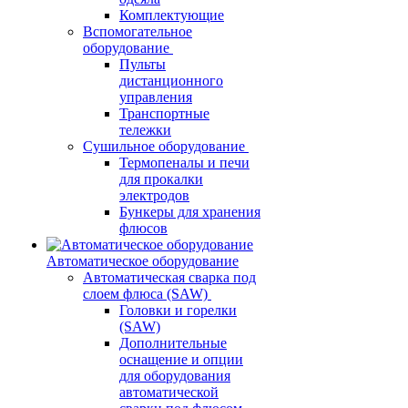
Комплектующие
Вспомогательное
оборудование
Пульты
дистанционного
управления
Транспортные
тележки
Сушильное оборудование
Термопеналы и печи
для прокалки
электродов
Бункеры для хранения
флюсов
Автоматическое оборудование
Автоматическая сварка под
слоем флюса (SAW)
Головки и горелки
(SAW)
Дополнительные
оснащение и опции
для оборудования
автоматической