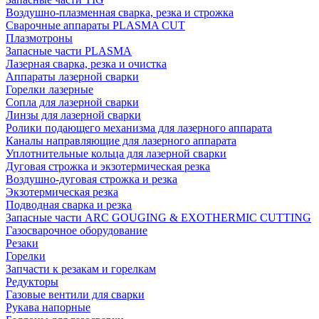
Воздушно-плазменная сварка, резка и строжка
Сварочные аппараты PLASMA CUT
Плазмотроны
Запасные части PLASMA
Лазерная сварка, резка и очистка
Аппараты лазерной сварки
Горелки лазерные
Сопла для лазерной сварки
Линзы для лазерной сварки
Ролики подающего механизма для лазерного аппарата
Каналы направляющие для лазерного аппарата
Уплотнительные кольца для лазерной сварки
Дуговая строжка и экзотермическая резка
Воздушно-дуговая строжка и резка
Экзотермическая резка
Подводная сварка и резка
Запасные части ARC GOUGING & EXOTHERMIC CUTTING
Газосварочное оборудование
Резаки
Горелки
Запчасти к резакам и горелкам
Редукторы
Газовые вентили для сварки
Рукава напорные