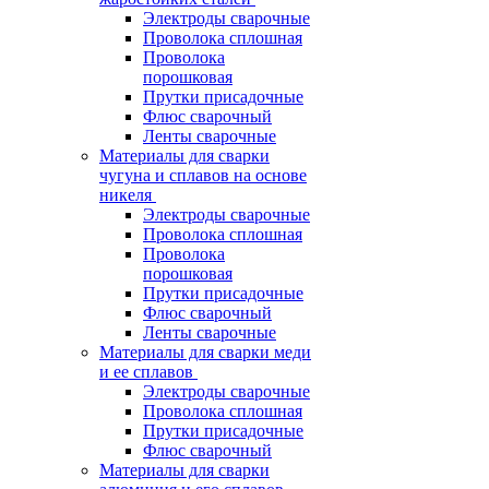
Электроды сварочные
Проволока сплошная
Проволока
порошковая
Прутки присадочные
Флюс сварочный
Ленты сварочные
Материалы для сварки
чугуна и сплавов на основе
никеля
Электроды сварочные
Проволока сплошная
Проволока
порошковая
Прутки присадочные
Флюс сварочный
Ленты сварочные
Материалы для сварки меди
и ее сплавов
Электроды сварочные
Проволока сплошная
Прутки присадочные
Флюс сварочный
Материалы для сварки