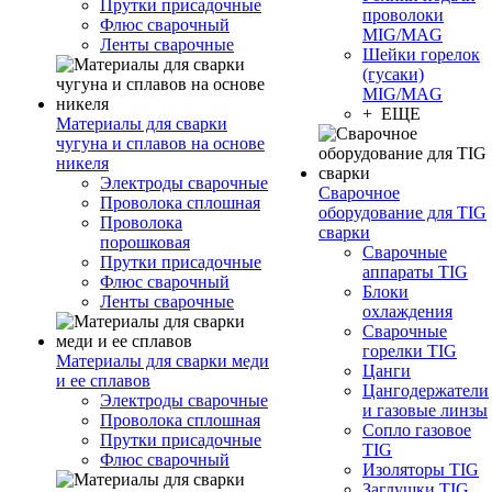
Прутки присадочные
проволоки
Флюс сварочный
MIG/MAG
Ленты сварочные
Шейки горелок
(гусаки)
MIG/MAG
+ ЕЩЕ
Материалы для сварки
чугуна и сплавов на основе
никеля
Электроды сварочные
Сварочное
Проволока сплошная
оборудование для TIG
Проволока
сварки
порошковая
Сварочные
Прутки присадочные
аппараты TIG
Флюс сварочный
Блоки
Ленты сварочные
охлаждения
Сварочные
горелки TIG
Материалы для сварки меди
Цанги
и ее сплавов
Цангодержатели
Электроды сварочные
и газовые линзы
Проволока сплошная
Сопло газовое
Прутки присадочные
TIG
Флюс сварочный
Изоляторы TIG
Заглушки TIG