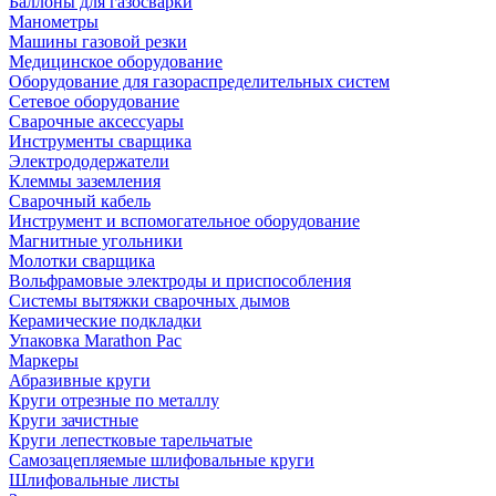
Баллоны для газосварки
Манометры
Машины газовой резки
Медицинское оборудование
Оборудование для газораспределительных систем
Сетевое оборудование
Сварочные аксессуары
Инструменты сварщика
Электрододержатели
Клеммы заземления
Сварочный кабель
Инструмент и вспомогательное оборудование
Магнитные угольники
Молотки сварщика
Вольфрамовые электроды и приспособления
Системы вытяжки сварочных дымов
Керамические подкладки
Упаковка Marathon Pac
Маркеры
Абразивные круги
Круги отрезные по металлу
Круги зачистные
Круги лепестковые тарельчатые
Самозацепляемые шлифовальные круги
Шлифовальные листы