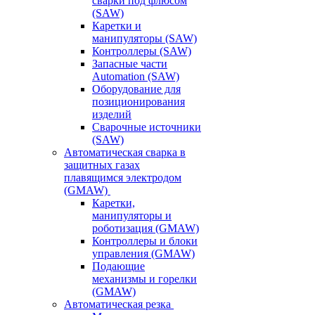
сварки под флюсом
(SAW)
Каретки и
манипуляторы (SAW)
Контроллеры (SAW)
Запасные части
Automation (SAW)
Оборудование для
позиционирования
изделий
Сварочные источники
(SAW)
Автоматическая сварка в
защитных газах
плавящимся электродом
(GMAW)
Каретки,
манипуляторы и
роботизация (GMAW)
Контроллеры и блоки
управления (GMAW)
Подающие
механизмы и горелки
(GMAW)
Автоматическая резка