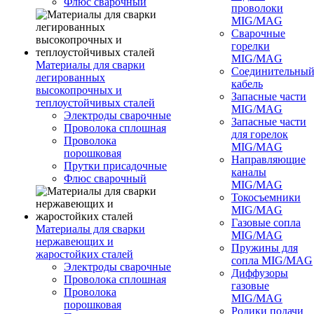
Флюс сварочный
проволоки
MIG/MAG
Сварочные
горелки
MIG/MAG
Материалы для сварки
Соединительны
легированных
кабель
высокопрочных и
Запасные части
теплоустойчивых сталей
MIG/MAG
Электроды сварочные
Запасные части
Проволока сплошная
для горелок
Проволока
MIG/MAG
порошковая
Направляющие
Прутки присадочные
каналы
Флюс сварочный
MIG/MAG
Токосъемники
MIG/MAG
Газовые сопла
Материалы для сварки
MIG/MAG
нержавеющих и
Пружины для
жаростойких сталей
сопла MIG/MAG
Электроды сварочные
Диффузоры
Проволока сплошная
газовые
Проволока
MIG/MAG
порошковая
Ролики подачи