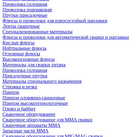
Проволока сплошная
Проволока порошковая
Прутки присадочные
Флюсы и проволоки для износостойкой наплавки
Ленты сварочные
Специализированные материалы
Флюсы и проволоки для автоматической сварки и наплавки
Кислые флюсы
Нейтральные флюсы
Основные флюсы
Высокоосновные флюсы
Материалы для сварки титана
Проволока сплошная
Присадочные прутки
Материалы специального назначения
Строжка и резка
Припои
Припои оловянно-свинцовые
Припои высокотехнологичные
Олово и баббит
Сварочное оборудование
Сварочное оборудование для MMA сварки
Сварочные аппараты MMA
Запасные части MMA
Сварочное оборудование для MIG/MAG сварки