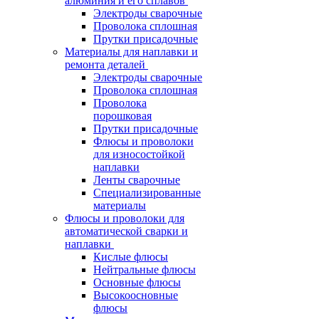
алюминия и его сплавов
Электроды сварочные
Проволока сплошная
Прутки присадочные
Материалы для наплавки и
ремонта деталей
Электроды сварочные
Проволока сплошная
Проволока
порошковая
Прутки присадочные
Флюсы и проволоки
для износостойкой
наплавки
Ленты сварочные
Специализированные
материалы
Флюсы и проволоки для
автоматической сварки и
наплавки
Кислые флюсы
Нейтральные флюсы
Основные флюсы
Высокоосновные
флюсы