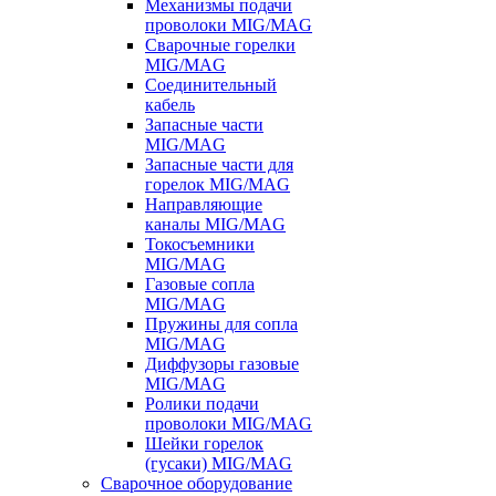
Механизмы подачи
проволоки MIG/MAG
Сварочные горелки
MIG/MAG
Соединительный
кабель
Запасные части
MIG/MAG
Запасные части для
горелок MIG/MAG
Направляющие
каналы MIG/MAG
Токосъемники
MIG/MAG
Газовые сопла
MIG/MAG
Пружины для сопла
MIG/MAG
Диффузоры газовые
MIG/MAG
Ролики подачи
проволоки MIG/MAG
Шейки горелок
(гусаки) MIG/MAG
Сварочное оборудование