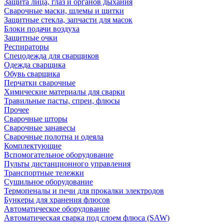
Защита лица, глаз и органов дыхания
Сварочные маски, шлемы и щитки
Защитные стекла, запчасти для масок
Блоки подачи воздуха
Защитные очки
Респираторы
Спецодежда для сварщиков
Одежда сварщика
Обувь сварщика
Перчатки сварочные
Химические материалы для сварки
Травильные пасты, спреи, флюсы
Прочее
Сварочные шторы
Сварочные занавесы
Сварочные полотна и одеяла
Комплектующие
Вспомогательное оборудование
Пульты дистанционного управления
Транспортные тележки
Сушильное оборудование
Термопеналы и печи для прокалки электродов
Бункеры для хранения флюсов
Автоматическое оборудование
Автоматическая сварка под слоем флюса (SAW)