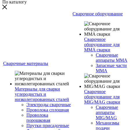
По каталогу
Сварочное оборудование
Сварочное
оборудование для
MMA сварки
Сварочные
аппараты MMA
Сварочные материалы
Запасные части
MMA
Материалы для сварки
Сварочное
углеродистых и
оборудование для
низколегированных сталей
MIG/MAG сварки
Электроды сварочные
Сварочные
Проволока сплошная
аппараты
Проволока
MIG/MAG
порошковая
Механизмы
Прутки присадочные
подачи