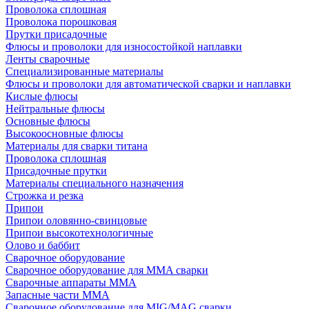
Проволока сплошная
Проволока порошковая
Прутки присадочные
Флюсы и проволоки для износостойкой наплавки
Ленты сварочные
Специализированные материалы
Флюсы и проволоки для автоматической сварки и наплавки
Кислые флюсы
Нейтральные флюсы
Основные флюсы
Высокоосновные флюсы
Материалы для сварки титана
Проволока сплошная
Присадочные прутки
Материалы специального назначения
Строжка и резка
Припои
Припои оловянно-свинцовые
Припои высокотехнологичные
Олово и баббит
Сварочное оборудование
Сварочное оборудование для MMA сварки
Сварочные аппараты MMA
Запасные части MMA
Сварочное оборудование для MIG/MAG сварки