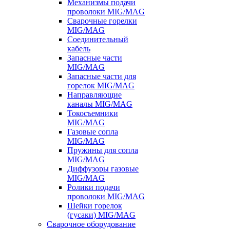
Механизмы подачи
проволоки MIG/MAG
Сварочные горелки
MIG/MAG
Соединительный
кабель
Запасные части
MIG/MAG
Запасные части для
горелок MIG/MAG
Направляющие
каналы MIG/MAG
Токосъемники
MIG/MAG
Газовые сопла
MIG/MAG
Пружины для сопла
MIG/MAG
Диффузоры газовые
MIG/MAG
Ролики подачи
проволоки MIG/MAG
Шейки горелок
(гусаки) MIG/MAG
Сварочное оборудование