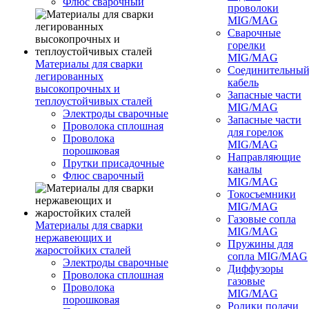
Флюс сварочный
проволоки
MIG/MAG
Сварочные
горелки
MIG/MAG
Материалы для сварки
Соединительны
легированных
кабель
высокопрочных и
Запасные части
теплоустойчивых сталей
MIG/MAG
Электроды сварочные
Запасные части
Проволока сплошная
для горелок
Проволока
MIG/MAG
порошковая
Направляющие
Прутки присадочные
каналы
Флюс сварочный
MIG/MAG
Токосъемники
MIG/MAG
Газовые сопла
Материалы для сварки
MIG/MAG
нержавеющих и
Пружины для
жаростойких сталей
сопла MIG/MAG
Электроды сварочные
Диффузоры
Проволока сплошная
газовые
Проволока
MIG/MAG
порошковая
Ролики подачи