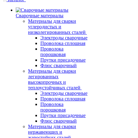
Сварочные материалы
Материалы для сварки
углеродистых и
низколегированных сталей
Электроды сварочные
Проволока сплошная
Проволока
порошковая
Прутки присадочные
Флюс сварочный
Материалы для сварки
легированных
высокопрочных и
теплоустойчивых сталей
Электроды сварочные
Проволока сплошная
Проволока
порошковая
Прутки присадочные
Флюс сварочный
Материалы для сварки
нержавеющих и
жаростойких сталей