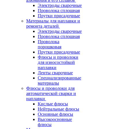
алюминия и его сплавов
Электроды сварочные
Проволока сплошная
Прутки присадочные
Материалы для наплавки и
ремонта деталей
Электроды сварочные
Проволока сплошная
Проволока
порошковая
Прутки присадочные
Флюсы и проволоки
для износостойкой
наплавки
Ленты сварочные
Специализированные
материалы
Флюсы и проволоки для
автоматической сварки и
наплавки
Кислые флюсы
Нейтральные флюсы
Основные флюсы
Высокоосновные
флюсы