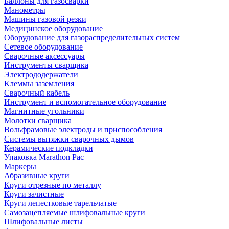
Баллоны для газосварки
Манометры
Машины газовой резки
Медицинское оборудование
Оборудование для газораспределительных систем
Сетевое оборудование
Сварочные аксессуары
Инструменты сварщика
Электрододержатели
Клеммы заземления
Сварочный кабель
Инструмент и вспомогательное оборудование
Магнитные угольники
Молотки сварщика
Вольфрамовые электроды и приспособления
Системы вытяжки сварочных дымов
Керамические подкладки
Упаковка Marathon Pac
Маркеры
Абразивные круги
Круги отрезные по металлу
Круги зачистные
Круги лепестковые тарельчатые
Самозацепляемые шлифовальные круги
Шлифовальные листы