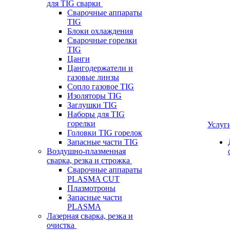
для TIG сварки
Сварочные аппараты
TIG
Блоки охлаждения
Сварочные горелки
TIG
Цанги
Цангодержатели и
газовые линзы
Сопло газовое TIG
Изоляторы TIG
Заглушки TIG
Наборы для TIG
горелки
Услуг
Головки TIG горелок
Запасные части TIG
Воздушно-плазменная
сварка, резка и строжка
Сварочные аппараты
PLASMA CUT
Плазмотроны
Запасные части
PLASMA
Лазерная сварка, резка и
очистка