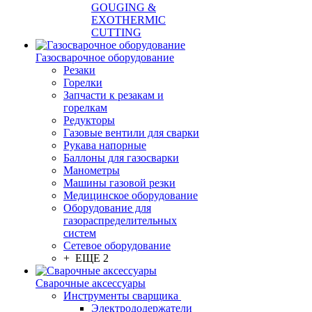
GOUGING &
EXOTHERMIC
CUTTING
Газосварочное оборудование
Резаки
Горелки
Запчасти к резакам и
горелкам
Редукторы
Газовые вентили для сварки
Рукава напорные
Баллоны для газосварки
Манометры
Машины газовой резки
Медицинское оборудование
Оборудование для
газораспределительных
систем
Сетевое оборудование
+ ЕЩЕ 2
Сварочные аксессуары
Инструменты сварщика
Электрододержатели