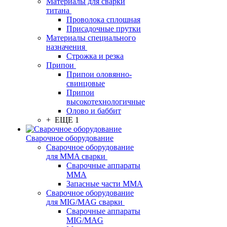
Материалы для сварки
титана
Проволока сплошная
Присадочные прутки
Материалы специального
назначения
Строжка и резка
Припои
Припои оловянно-
свинцовые
Припои
высокотехнологичные
Олово и баббит
+ ЕЩЕ 1
Сварочное оборудование
Сварочное оборудование
для MMA сварки
Сварочные аппараты
MMA
Запасные части MMA
Сварочное оборудование
для MIG/MAG сварки
Сварочные аппараты
MIG/MAG