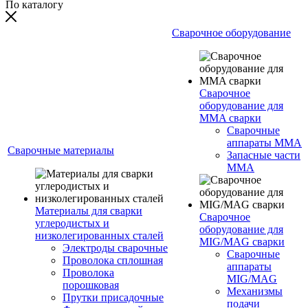
По каталогу
Сварочное оборудование
Сварочное
оборудование для
MMA сварки
Сварочные
аппараты MMA
Сварочные материалы
Запасные части
MMA
Материалы для сварки
Сварочное
углеродистых и
оборудование для
низколегированных сталей
MIG/MAG сварки
Электроды сварочные
Сварочные
Проволока сплошная
аппараты
Проволока
MIG/MAG
порошковая
Механизмы
Прутки присадочные
подачи