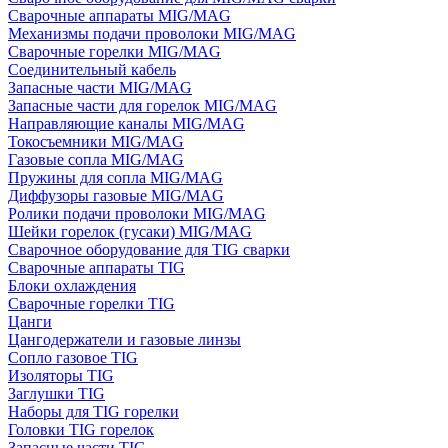
Сварочные аппараты MIG/MAG
Механизмы подачи проволоки MIG/MAG
Сварочные горелки MIG/MAG
Соединительный кабель
Запасные части MIG/MAG
Запасные части для горелок MIG/MAG
Направляющие каналы MIG/MAG
Токосъемники MIG/MAG
Газовые сопла MIG/MAG
Пружины для сопла MIG/MAG
Диффузоры газовые MIG/MAG
Ролики подачи проволоки MIG/MAG
Шейки горелок (гусаки) MIG/MAG
Сварочное оборудование для TIG сварки
Сварочные аппараты TIG
Блоки охлаждения
Сварочные горелки TIG
Цанги
Цангодержатели и газовые линзы
Сопло газовое TIG
Изоляторы TIG
Заглушки TIG
Наборы для TIG горелки
Головки TIG горелок
Запасные части TIG