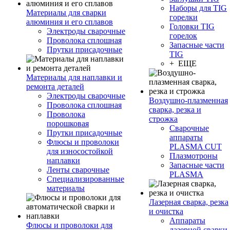
Наборы для TIG
Материалы для сварки
горелки
алюминия и его сплавов
Головки TIG
Электроды сварочные
горелок
Проволока сплошная
Запасные части
Прутки присадочные
TIG
+ ЕЩЕ
Материалы для наплавки и
ремонта деталей
Электроды сварочные
Воздушно-плазменная
Проволока сплошная
сварка, резка и
Проволока
строжка
порошковая
Сварочные
Прутки присадочные
аппараты
Флюсы и проволоки
PLASMA CUT
для износостойкой
Плазмотроны
наплавки
Запасные части
Ленты сварочные
PLASMA
Специализированные
материалы
Лазерная сварка, резка
и очистка
Аппараты
Флюсы и проволоки для
лазерной сварки