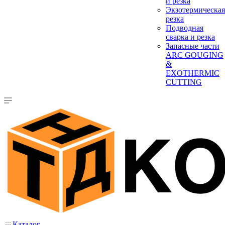
и резка
Экзотермическая
резка
Подводная
сварка и резка
Запасные части
ARC GOUGING
&
EXOTHERMIC
CUTTING
Каталог