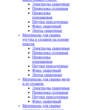
Электроды сварочные
Проволока сплошная
Проволока
порошковая
Прутки присадочные
Флюс сварочный
Ленты сварочные
Материалы для сварки
чугуна и сплавов на основе
никеля
Электроды сварочные
Проволока сплошная
Проволока
порошковая
Прутки присадочные
Флюс сварочный
Ленты сварочные
Материалы для сварки меди
и ее сплавов
Электроды сварочные
Проволока сплошная
Прутки присадочные
Флюс сварочный
Материалы для сварки