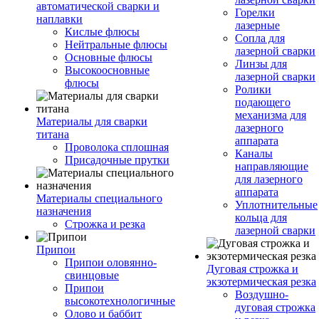
автоматической сварки и
Горелки
наплавки
лазерные
Кислые флюсы
Сопла для
Нейтральные флюсы
лазерной сварки
Основные флюсы
Линзы для
Высокоосновные
лазерной сварки
флюсы
Ролики
подающего
механизма для
Материалы для сварки
лазерного
титана
аппарата
Проволока сплошная
Каналы
Присадочные прутки
направляющие
для лазерного
аппарата
Материалы специального
Уплотнительные
назначения
кольца для
Строжка и резка
лазерной сварки
Припои
Припои оловянно-
Дуговая строжка и
свинцовые
экзотермическая резка
Припои
Воздушно-
высокотехнологичные
дуговая строжка
Олово и баббит