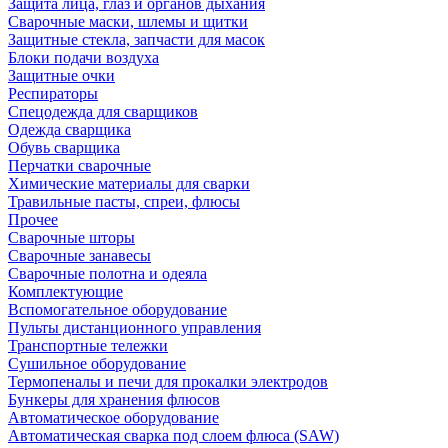
Защита лица, глаз и органов дыхания
Сварочные маски, шлемы и щитки
Защитные стекла, запчасти для масок
Блоки подачи воздуха
Защитные очки
Респираторы
Спецодежда для сварщиков
Одежда сварщика
Обувь сварщика
Перчатки сварочные
Химические материалы для сварки
Травильные пасты, спреи, флюсы
Прочее
Сварочные шторы
Сварочные занавесы
Сварочные полотна и одеяла
Комплектующие
Вспомогательное оборудование
Пульты дистанционного управления
Транспортные тележки
Сушильное оборудование
Термопеналы и печи для прокалки электродов
Бункеры для хранения флюсов
Автоматическое оборудование
Автоматическая сварка под слоем флюса (SAW)