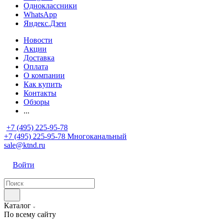
Одноклассники
WhatsApp
Яндекс.Дзен
Новости
Акции
Доставка
Оплата
О компании
Как купить
Контакты
Обзоры
...
+7 (495) 225-95-78
+7 (495) 225-95-78
Многоканальный
sale@ktnd.ru
Войти
Каталог
По всему сайту