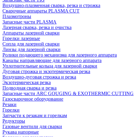
Воздушно-плазменная сварка, резка и строжка
Сварочные аппараты PLASMA CUT
Плазмотроны
Запасные части PLASMA
Лазерная сварка, резка и очистка
Аппараты лазерной сварки
Горелки лазерные
Сопла для лазерной сварки
Линзы для лазерной сварки
Ролики подающего механизма для лазерного аппарата
Каналы направляющие для лазерного аппарата
Уплотнительные кольца для лазерной сварки
Дуговая строжка и экзотермическая резка
Воздушно-дуговая строжка и резка
Экзотермическая резка
Подводная сварка и резка
Запасные части ARC GOUGING & EXOTHERMIC CUTTING
Газосварочное оборудование
Резаки
Горелки
Запчасти к резакам и горелкам
Редукторы
Газовые вентили для сварки
Рукава напорные