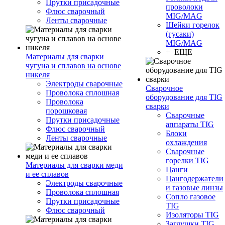
Прутки присадочные
проволоки
Флюс сварочный
MIG/MAG
Ленты сварочные
Шейки горелок
(гусаки)
MIG/MAG
+ ЕЩЕ
Материалы для сварки
чугуна и сплавов на основе
никеля
Электроды сварочные
Сварочное
Проволока сплошная
оборудование для TIG
Проволока
сварки
порошковая
Сварочные
Прутки присадочные
аппараты TIG
Флюс сварочный
Блоки
Ленты сварочные
охлаждения
Сварочные
горелки TIG
Материалы для сварки меди
Цанги
и ее сплавов
Цангодержатели
Электроды сварочные
и газовые линзы
Проволока сплошная
Сопло газовое
Прутки присадочные
TIG
Флюс сварочный
Изоляторы TIG
Заглушки TIG