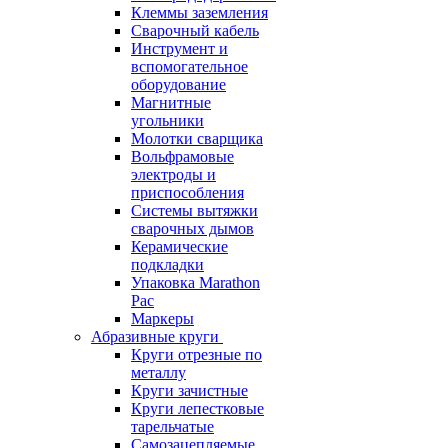
Клеммы заземления
Сварочный кабель
Инструмент и
вспомогательное
оборудование
Магнитные
угольники
Молотки сварщика
Вольфрамовые
электроды и
приспособления
Системы вытяжки
сварочных дымов
Керамические
подкладки
Упаковка Marathon
Pac
Маркеры
Абразивные круги
Круги отрезные по
металлу
Круги зачистные
Круги лепестковые
тарельчатые
Самозацепляемые