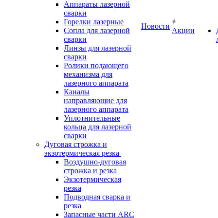
Аппараты лазерной
сварки
Горелки лазерные
Новости
Сопла для лазерной
Акции
сварки
Линзы для лазерной
сварки
Ролики подающего
механизма для
лазерного аппарата
Каналы
направляющие для
лазерного аппарата
Уплотнительные
кольца для лазерной
сварки
Дуговая строжка и
экзотермическая резка
Воздушно-дуговая
строжка и резка
Экзотермическая
резка
Подводная сварка и
резка
Запасные части ARC