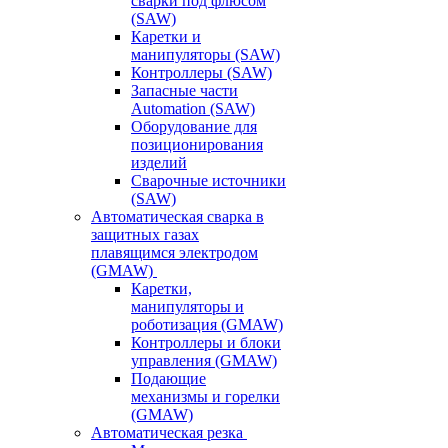
сварки под флюсом
(SAW)
Каретки и
манипуляторы (SAW)
Контроллеры (SAW)
Запасные части
Automation (SAW)
Оборудование для
позиционирования
изделий
Сварочные источники
(SAW)
Автоматическая сварка в
защитных газах
плавящимся электродом
(GMAW)
Каретки,
манипуляторы и
роботизация (GMAW)
Контроллеры и блоки
управления (GMAW)
Подающие
механизмы и горелки
(GMAW)
Автоматическая резка