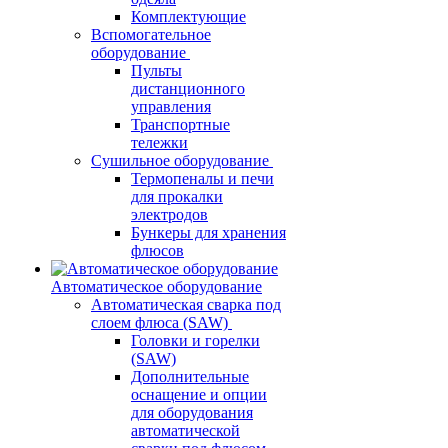
Комплектующие
Вспомогательное
оборудование
Пульты
дистанционного
управления
Транспортные
тележки
Сушильное оборудование
Термопеналы и печи
для прокалки
электродов
Бункеры для хранения
флюсов
Автоматическое оборудование
Автоматическая сварка под
слоем флюса (SAW)
Головки и горелки
(SAW)
Дополнительные
оснащение и опции
для оборудования
автоматической