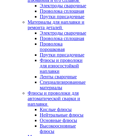
алюминия и его сплавов
Электроды сварочные
Проволока сплошная
Прутки присадочные
Материалы для наплавки и
ремонта деталей
Электроды сварочные
Проволока сплошная
Проволока
порошковая
Прутки присадочные
Флюсы и проволоки
для износостойкой
наплавки
Ленты сварочные
Специализированные
материалы
Флюсы и проволоки для
автоматической сварки и
наплавки
Кислые флюсы
Нейтральные флюсы
Основные флюсы
Высокоосновные
флюсы