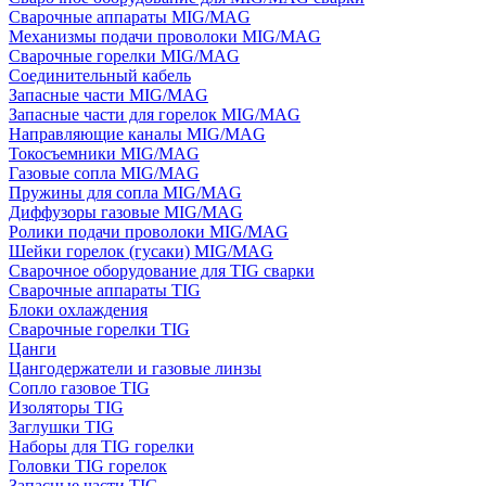
Сварочные аппараты MIG/MAG
Механизмы подачи проволоки MIG/MAG
Сварочные горелки MIG/MAG
Соединительный кабель
Запасные части MIG/MAG
Запасные части для горелок MIG/MAG
Направляющие каналы MIG/MAG
Токосъемники MIG/MAG
Газовые сопла MIG/MAG
Пружины для сопла MIG/MAG
Диффузоры газовые MIG/MAG
Ролики подачи проволоки MIG/MAG
Шейки горелок (гусаки) MIG/MAG
Сварочное оборудование для TIG сварки
Сварочные аппараты TIG
Блоки охлаждения
Сварочные горелки TIG
Цанги
Цангодержатели и газовые линзы
Сопло газовое TIG
Изоляторы TIG
Заглушки TIG
Наборы для TIG горелки
Головки TIG горелок
Запасные части TIG