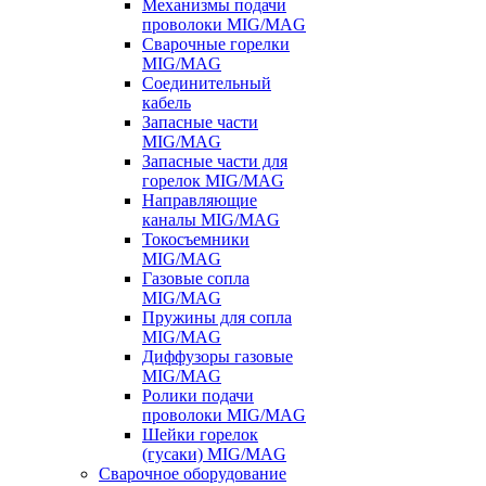
Механизмы подачи
проволоки MIG/MAG
Сварочные горелки
MIG/MAG
Соединительный
кабель
Запасные части
MIG/MAG
Запасные части для
горелок MIG/MAG
Направляющие
каналы MIG/MAG
Токосъемники
MIG/MAG
Газовые сопла
MIG/MAG
Пружины для сопла
MIG/MAG
Диффузоры газовые
MIG/MAG
Ролики подачи
проволоки MIG/MAG
Шейки горелок
(гусаки) MIG/MAG
Сварочное оборудование