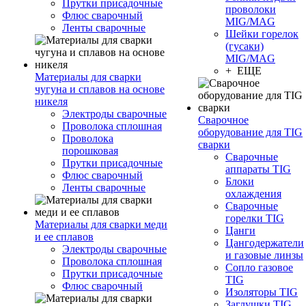
Прутки присадочные
проволоки
Флюс сварочный
MIG/MAG
Ленты сварочные
Шейки горелок
(гусаки)
MIG/MAG
+ ЕЩЕ
Материалы для сварки
чугуна и сплавов на основе
никеля
Электроды сварочные
Сварочное
Проволока сплошная
оборудование для TIG
Проволока
сварки
порошковая
Сварочные
Прутки присадочные
аппараты TIG
Флюс сварочный
Блоки
Ленты сварочные
охлаждения
Сварочные
горелки TIG
Материалы для сварки меди
Цанги
и ее сплавов
Цангодержатели
Электроды сварочные
и газовые линзы
Проволока сплошная
Сопло газовое
Прутки присадочные
TIG
Флюс сварочный
Изоляторы TIG
Заглушки TIG