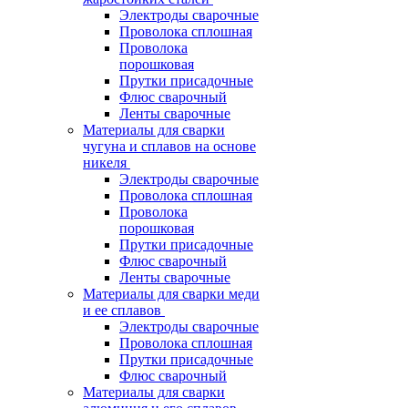
Электроды сварочные
Проволока сплошная
Проволока
порошковая
Прутки присадочные
Флюс сварочный
Ленты сварочные
Материалы для сварки
чугуна и сплавов на основе
никеля
Электроды сварочные
Проволока сплошная
Проволока
порошковая
Прутки присадочные
Флюс сварочный
Ленты сварочные
Материалы для сварки меди
и ее сплавов
Электроды сварочные
Проволока сплошная
Прутки присадочные
Флюс сварочный
Материалы для сварки