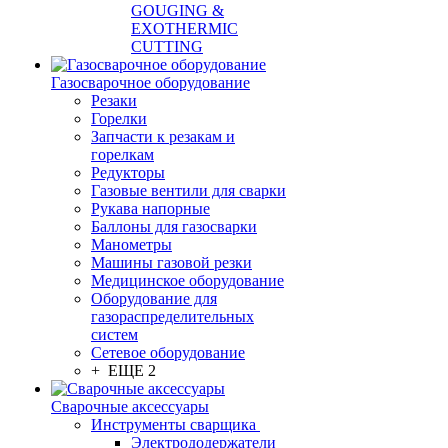
GOUGING &
EXOTHERMIC
CUTTING
Газосварочное оборудование
Резаки
Горелки
Запчасти к резакам и
горелкам
Редукторы
Газовые вентили для сварки
Рукава напорные
Баллоны для газосварки
Манометры
Машины газовой резки
Медицинское оборудование
Оборудование для
газораспределительных
систем
Сетевое оборудование
+ ЕЩЕ 2
Сварочные аксессуары
Инструменты сварщика
Электрододержатели