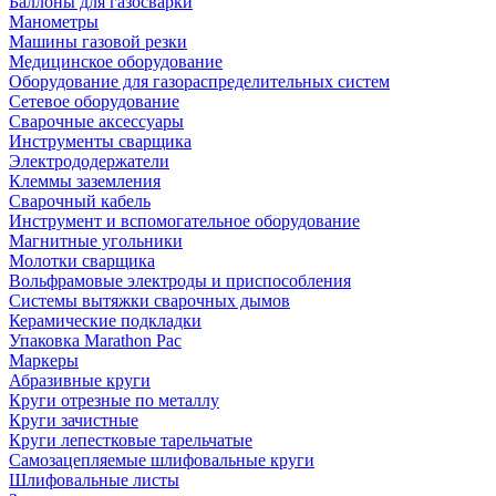
Баллоны для газосварки
Манометры
Машины газовой резки
Медицинское оборудование
Оборудование для газораспределительных систем
Сетевое оборудование
Сварочные аксессуары
Инструменты сварщика
Электрододержатели
Клеммы заземления
Сварочный кабель
Инструмент и вспомогательное оборудование
Магнитные угольники
Молотки сварщика
Вольфрамовые электроды и приспособления
Системы вытяжки сварочных дымов
Керамические подкладки
Упаковка Marathon Pac
Маркеры
Абразивные круги
Круги отрезные по металлу
Круги зачистные
Круги лепестковые тарельчатые
Самозацепляемые шлифовальные круги
Шлифовальные листы