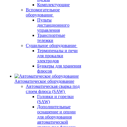
Комплектующие
Вспомогательное
оборудование
Пульты
дистанционного
управления
Транспортные
тележки
Сушильное оборудование
Термопеналы и печи
для прокалки
электродов
Бункеры для хранения
флюсов
Автоматическое оборудование
Автоматическая сварка под
слоем флюса (SAW)
Головки и горелки
(SAW)
Дополнительные
оснащение и опции
для оборудования
автоматической