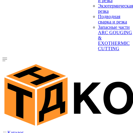
и резка
Экзотермическая
резка
Подводная
сварка и резка
Запасные части
ARC GOUGING
&
EXOTHERMIC
CUTTING
Каталог