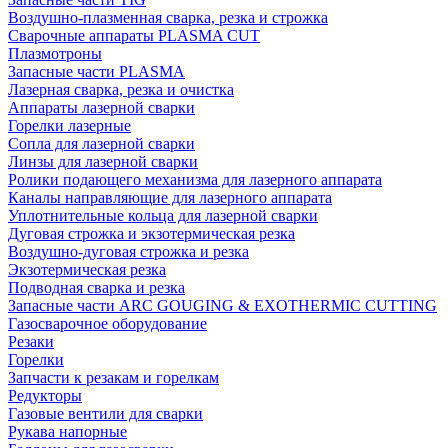
Воздушно-плазменная сварка, резка и строжка
Сварочные аппараты PLASMA CUT
Плазмотроны
Запасные части PLASMA
Лазерная сварка, резка и очистка
Аппараты лазерной сварки
Горелки лазерные
Сопла для лазерной сварки
Линзы для лазерной сварки
Ролики подающего механизма для лазерного аппарата
Каналы направляющие для лазерного аппарата
Уплотнительные кольца для лазерной сварки
Дуговая строжка и экзотермическая резка
Воздушно-дуговая строжка и резка
Экзотермическая резка
Подводная сварка и резка
Запасные части ARC GOUGING & EXOTHERMIC CUTTING
Газосварочное оборудование
Резаки
Горелки
Запчасти к резакам и горелкам
Редукторы
Газовые вентили для сварки
Рукава напорные