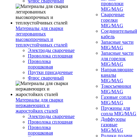
Флюс сварочный
проволоки
MIG/MAG
Сварочные
горелки
MIG/MAG
Материалы для сварки
Соединительны
легированных
кабель
высокопрочных и
Запасные части
теплоустойчивых сталей
MIG/MAG
Электроды сварочные
Запасные части
Проволока сплошная
для горелок
Проволока
MIG/MAG
порошковая
Направляющие
Прутки присадочные
каналы
Флюс сварочный
MIG/MAG
Токосъемники
MIG/MAG
Газовые сопла
Материалы для сварки
MIG/MAG
нержавеющих и
Пружины для
жаростойких сталей
сопла MIG/MAG
Электроды сварочные
Диффузоры
Проволока сплошная
газовые
Проволока
MIG/MAG
порошковая
Ролики подачи