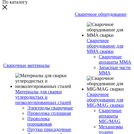
По каталогу
Сварочное оборудование
Сварочное
оборудование для
MMA сварки
Сварочные
аппараты MMA
Сварочные материалы
Запасные части
MMA
Материалы для сварки
Сварочное
углеродистых и
оборудование для
низколегированных сталей
MIG/MAG сварки
Электроды сварочные
Сварочные
Проволока сплошная
аппараты
Проволока
MIG/MAG
порошковая
Механизмы
Прутки присадочные
подачи