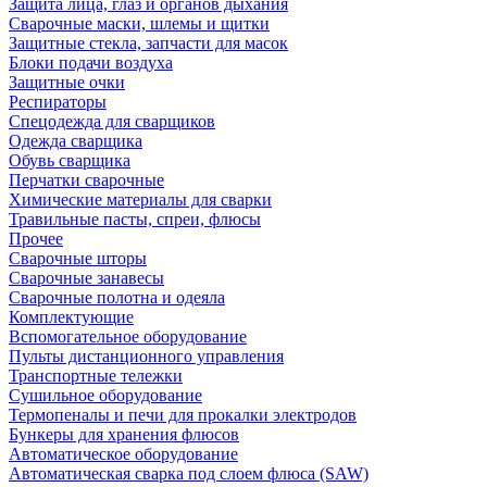
Защита лица, глаз и органов дыхания
Сварочные маски, шлемы и щитки
Защитные стекла, запчасти для масок
Блоки подачи воздуха
Защитные очки
Респираторы
Спецодежда для сварщиков
Одежда сварщика
Обувь сварщика
Перчатки сварочные
Химические материалы для сварки
Травильные пасты, спреи, флюсы
Прочее
Сварочные шторы
Сварочные занавесы
Сварочные полотна и одеяла
Комплектующие
Вспомогательное оборудование
Пульты дистанционного управления
Транспортные тележки
Сушильное оборудование
Термопеналы и печи для прокалки электродов
Бункеры для хранения флюсов
Автоматическое оборудование
Автоматическая сварка под слоем флюса (SAW)