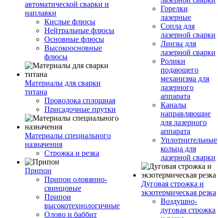
автоматической сварки и
Горелки
наплавки
лазерные
Кислые флюсы
Сопла для
Нейтральные флюсы
лазерной сварки
Основные флюсы
Линзы для
Высокоосновные
лазерной сварки
флюсы
Ролики
подающего
механизма для
Материалы для сварки
лазерного
титана
аппарата
Проволока сплошная
Каналы
Присадочные прутки
направляющие
для лазерного
аппарата
Материалы специального
Уплотнительные
назначения
кольца для
Строжка и резка
лазерной сварки
Припои
Припои оловянно-
Дуговая строжка и
свинцовые
экзотермическая резка
Припои
Воздушно-
высокотехнологичные
дуговая строжка
Олово и баббит