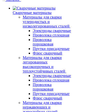
Сварочные материалы
Материалы для сварки
углеродистых и
низколегированных сталей
Электроды сварочные
Проволока сплошная
Проволока
порошковая
Прутки присадочные
Флюс сварочный
Материалы для сварки
легированных
высокопрочных и
теплоустойчивых сталей
Электроды сварочные
Проволока сплошная
Проволока
порошковая
Прутки присадочные
Флюс сварочный
Материалы для сварки
нержавеющих и
жаростойких сталей