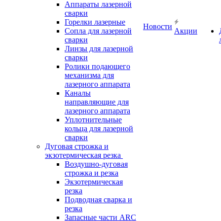
Аппараты лазерной
сварки
Горелки лазерные
Новости
Сопла для лазерной
Акции
сварки
Линзы для лазерной
сварки
Ролики подающего
механизма для
лазерного аппарата
Каналы
направляющие для
лазерного аппарата
Уплотнительные
кольца для лазерной
сварки
Дуговая строжка и
экзотермическая резка
Воздушно-дуговая
строжка и резка
Экзотермическая
резка
Подводная сварка и
резка
Запасные части ARC