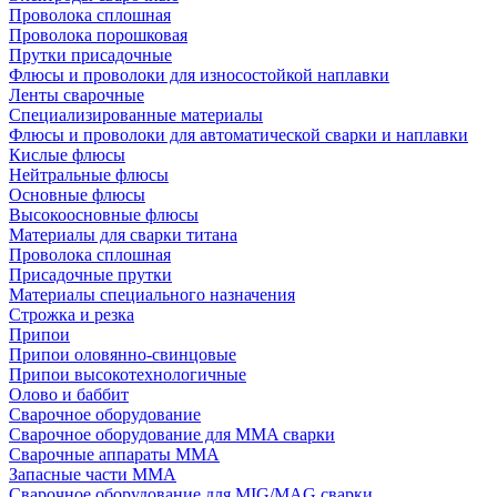
Проволока сплошная
Проволока порошковая
Прутки присадочные
Флюсы и проволоки для износостойкой наплавки
Ленты сварочные
Специализированные материалы
Флюсы и проволоки для автоматической сварки и наплавки
Кислые флюсы
Нейтральные флюсы
Основные флюсы
Высокоосновные флюсы
Материалы для сварки титана
Проволока сплошная
Присадочные прутки
Материалы специального назначения
Строжка и резка
Припои
Припои оловянно-свинцовые
Припои высокотехнологичные
Олово и баббит
Сварочное оборудование
Сварочное оборудование для MMA сварки
Сварочные аппараты MMA
Запасные части MMA
Сварочное оборудование для MIG/MAG сварки