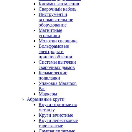
Клеммы заземления
Сварочный кабель
Инструмент и
вспомогательное
оборудование
Магнитные
угольники
Молотки сварщика
Вольфрамовые
электроды и
приспособления
Системы вытяжки
сварочных дымов
Керамические
подкладки
Упаковка Marathon
Pac
Маркеры
Абразивные круги
Круги отрезные по
металлу
Круги зачистные
Круги лепестковые
тарельчатые
Самозацепляемые