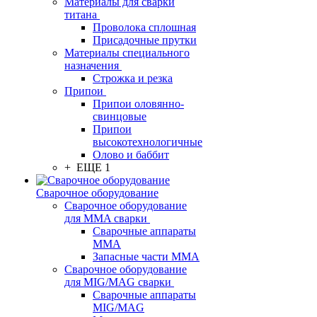
Материалы для сварки
титана
Проволока сплошная
Присадочные прутки
Материалы специального
назначения
Строжка и резка
Припои
Припои оловянно-
свинцовые
Припои
высокотехнологичные
Олово и баббит
+ ЕЩЕ 1
Сварочное оборудование
Сварочное оборудование
для MMA сварки
Сварочные аппараты
MMA
Запасные части MMA
Сварочное оборудование
для MIG/MAG сварки
Сварочные аппараты
MIG/MAG