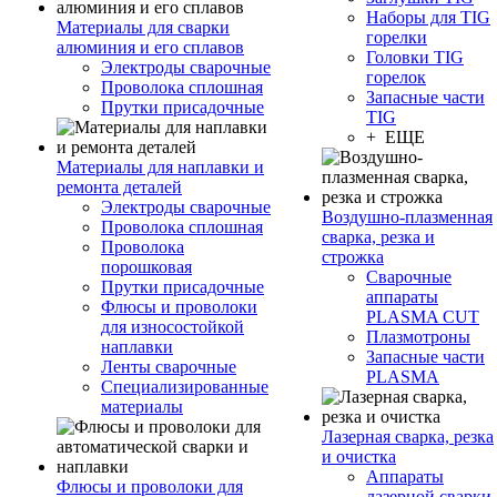
Наборы для TIG
Материалы для сварки
горелки
алюминия и его сплавов
Головки TIG
Электроды сварочные
горелок
Проволока сплошная
Запасные части
Прутки присадочные
TIG
+ ЕЩЕ
Материалы для наплавки и
ремонта деталей
Электроды сварочные
Воздушно-плазменная
Проволока сплошная
сварка, резка и
Проволока
строжка
порошковая
Сварочные
Прутки присадочные
аппараты
Флюсы и проволоки
PLASMA CUT
для износостойкой
Плазмотроны
наплавки
Запасные части
Ленты сварочные
PLASMA
Специализированные
материалы
Лазерная сварка, резка
и очистка
Аппараты
Флюсы и проволоки для
лазерной сварки