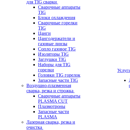
для TIG сварки
Сварочные аппараты
TIG
Блоки охлаждения
Сварочные горелки
TIG
Цанги
Цангодержатели и
газовые линзы
Сопло газовое TIG
Изоляторы TIG
Заглушки TIG
Наборы для TIG
горелки
Услуг
Головки TIG горелок
Запасные части TIG
Воздушно-плазменная
сварка, резка и строжка
Сварочные аппараты
PLASMA CUT
Плазмотроны
Запасные части
PLASMA
Лазерная сварка, резка и
очистка