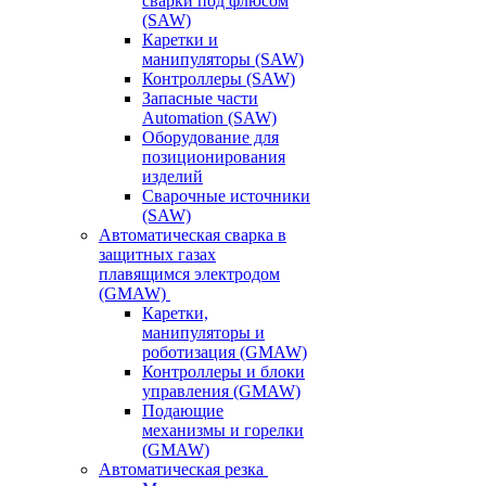
сварки под флюсом
(SAW)
Каретки и
манипуляторы (SAW)
Контроллеры (SAW)
Запасные части
Automation (SAW)
Оборудование для
позиционирования
изделий
Сварочные источники
(SAW)
Автоматическая сварка в
защитных газах
плавящимся электродом
(GMAW)
Каретки,
манипуляторы и
роботизация (GMAW)
Контроллеры и блоки
управления (GMAW)
Подающие
механизмы и горелки
(GMAW)
Автоматическая резка