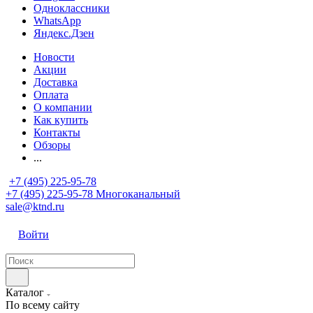
Одноклассники
WhatsApp
Яндекс.Дзен
Новости
Акции
Доставка
Оплата
О компании
Как купить
Контакты
Обзоры
...
+7 (495) 225-95-78
+7 (495) 225-95-78
Многоканальный
sale@ktnd.ru
Войти
Каталог
По всему сайту