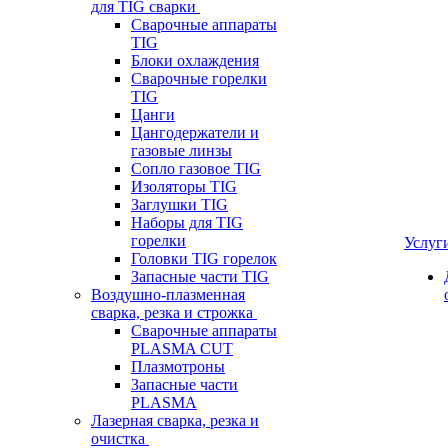
для TIG сварки
Сварочные аппараты
TIG
Блоки охлаждения
Сварочные горелки
TIG
Цанги
Цангодержатели и
газовые линзы
Сопло газовое TIG
Изоляторы TIG
Заглушки TIG
Наборы для TIG
горелки
Услуг
Головки TIG горелок
Запасные части TIG
Воздушно-плазменная
сварка, резка и строжка
Сварочные аппараты
PLASMA CUT
Плазмотроны
Запасные части
PLASMA
Лазерная сварка, резка и
очистка