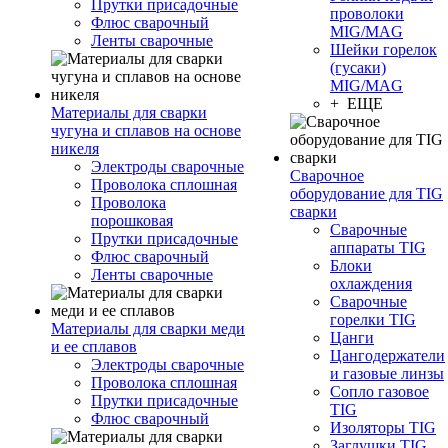
Прутки присадочные
проволоки
Флюс сварочный
MIG/MAG
Ленты сварочные
Шейки горелок
(гусаки)
MIG/MAG
+ ЕЩЕ
Материалы для сварки
чугуна и сплавов на основе
никеля
Электроды сварочные
Сварочное
Проволока сплошная
оборудование для TIG
Проволока
сварки
порошковая
Сварочные
Прутки присадочные
аппараты TIG
Флюс сварочный
Блоки
Ленты сварочные
охлаждения
Сварочные
горелки TIG
Материалы для сварки меди
Цанги
и ее сплавов
Цангодержатели
Электроды сварочные
и газовые линзы
Проволока сплошная
Сопло газовое
Прутки присадочные
TIG
Флюс сварочный
Изоляторы TIG
Заглушки TIG