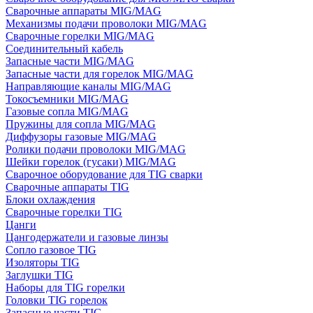
Сварочные аппараты MIG/MAG
Механизмы подачи проволоки MIG/MAG
Сварочные горелки MIG/MAG
Соединительный кабель
Запасные части MIG/MAG
Запасные части для горелок MIG/MAG
Направляющие каналы MIG/MAG
Токосъемники MIG/MAG
Газовые сопла MIG/MAG
Пружины для сопла MIG/MAG
Диффузоры газовые MIG/MAG
Ролики подачи проволоки MIG/MAG
Шейки горелок (гусаки) MIG/MAG
Сварочное оборудование для TIG сварки
Сварочные аппараты TIG
Блоки охлаждения
Сварочные горелки TIG
Цанги
Цангодержатели и газовые линзы
Сопло газовое TIG
Изоляторы TIG
Заглушки TIG
Наборы для TIG горелки
Головки TIG горелок
Запасные части TIG