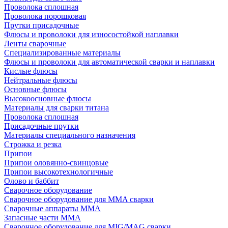
Проволока сплошная
Проволока порошковая
Прутки присадочные
Флюсы и проволоки для износостойкой наплавки
Ленты сварочные
Специализированные материалы
Флюсы и проволоки для автоматической сварки и наплавки
Кислые флюсы
Нейтральные флюсы
Основные флюсы
Высокоосновные флюсы
Материалы для сварки титана
Проволока сплошная
Присадочные прутки
Материалы специального назначения
Строжка и резка
Припои
Припои оловянно-свинцовые
Припои высокотехнологичные
Олово и баббит
Сварочное оборудование
Сварочное оборудование для MMA сварки
Сварочные аппараты MMA
Запасные части MMA
Сварочное оборудование для MIG/MAG сварки