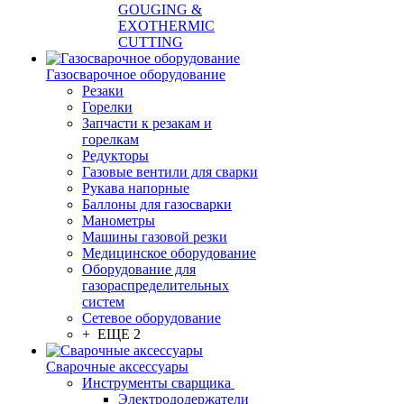
GOUGING &
EXOTHERMIC
CUTTING
Газосварочное оборудование
Резаки
Горелки
Запчасти к резакам и
горелкам
Редукторы
Газовые вентили для сварки
Рукава напорные
Баллоны для газосварки
Манометры
Машины газовой резки
Медицинское оборудование
Оборудование для
газораспределительных
систем
Сетевое оборудование
+ ЕЩЕ 2
Сварочные аксессуары
Инструменты сварщика
Электрододержатели