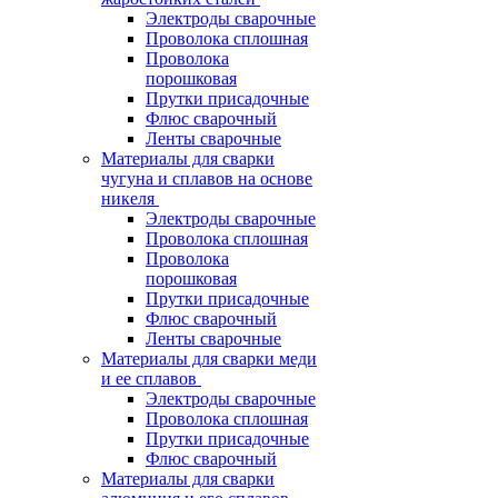
Электроды сварочные
Проволока сплошная
Проволока
порошковая
Прутки присадочные
Флюс сварочный
Ленты сварочные
Материалы для сварки
чугуна и сплавов на основе
никеля
Электроды сварочные
Проволока сплошная
Проволока
порошковая
Прутки присадочные
Флюс сварочный
Ленты сварочные
Материалы для сварки меди
и ее сплавов
Электроды сварочные
Проволока сплошная
Прутки присадочные
Флюс сварочный
Материалы для сварки