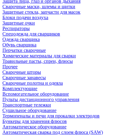
Защита лица, глаз и органов дыхания
Сварочные маски, шлемы и щитки
Защитные стекла, запчасти для масок
Блоки подачи воздуха
Защитные очки
Респираторы
Спецодежда для сварщиков
Одежда сварщика
Обувь сварщика
Перчатки сварочные
Химические материалы для сварки
Травильные пасты, спреи, флюсы
Прочее
Сварочные шторы
Сварочные занавесы
Сварочные полотна и одеяла
Комплектующие
Вспомогательное оборудование
Пульты дистанционного управления
Транспортные тележки
Сушильное оборудование
Термопеналы и печи для прокалки электродов
Бункеры для хранения флюсов
Автоматическое оборудование
Автоматическая сварка под слоем флюса (SAW)