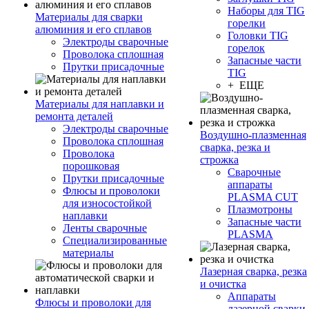
Наборы для TIG
Материалы для сварки
горелки
алюминия и его сплавов
Головки TIG
Электроды сварочные
горелок
Проволока сплошная
Запасные части
Прутки присадочные
TIG
+ ЕЩЕ
Материалы для наплавки и
ремонта деталей
Электроды сварочные
Воздушно-плазменная
Проволока сплошная
сварка, резка и
Проволока
строжка
порошковая
Сварочные
Прутки присадочные
аппараты
Флюсы и проволоки
PLASMA CUT
для износостойкой
Плазмотроны
наплавки
Запасные части
Ленты сварочные
PLASMA
Специализированные
материалы
Лазерная сварка, резка
и очистка
Аппараты
Флюсы и проволоки для
лазерной сварки