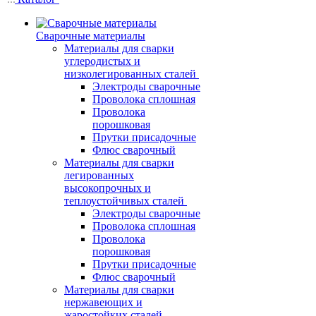
Сварочные материалы
Материалы для сварки
углеродистых и
низколегированных сталей
Электроды сварочные
Проволока сплошная
Проволока
порошковая
Прутки присадочные
Флюс сварочный
Материалы для сварки
легированных
высокопрочных и
теплоустойчивых сталей
Электроды сварочные
Проволока сплошная
Проволока
порошковая
Прутки присадочные
Флюс сварочный
Материалы для сварки
нержавеющих и
жаростойких сталей