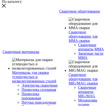
По каталогу
Сварочное оборудование
Сварочное
оборудование для
MMA сварки
Сварочные
аппараты MMA
Сварочные материалы
Запасные части
MMA
Материалы для сварки
Сварочное
углеродистых и
оборудование для
низколегированных сталей
MIG/MAG сварки
Электроды сварочные
Сварочные
Проволока сплошная
аппараты
Проволока
MIG/MAG
порошковая
Механизмы
Прутки присадочные
подачи