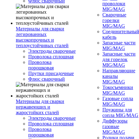
Флюс сварочный
проволоки
MIG/MAG
Сварочные
горелки
MIG/MAG
Материалы для сварки
Соединительны
легированных
кабель
высокопрочных и
Запасные части
теплоустойчивых сталей
MIG/MAG
Электроды сварочные
Запасные части
Проволока сплошная
для горелок
Проволока
MIG/MAG
порошковая
Направляющие
Прутки присадочные
каналы
Флюс сварочный
MIG/MAG
Токосъемники
MIG/MAG
Газовые сопла
Материалы для сварки
MIG/MAG
нержавеющих и
Пружины для
жаростойких сталей
сопла MIG/MAG
Электроды сварочные
Диффузоры
Проволока сплошная
газовые
Проволока
MIG/MAG
порошковая
Ролики подачи