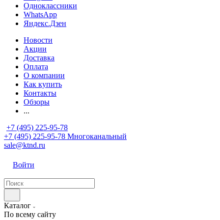
Одноклассники
WhatsApp
Яндекс.Дзен
Новости
Акции
Доставка
Оплата
О компании
Как купить
Контакты
Обзоры
...
+7 (495) 225-95-78
+7 (495) 225-95-78
Многоканальный
sale@ktnd.ru
Войти
Каталог
По всему сайту