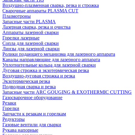
Воздушно-плазменная сварка, резка и строжка
Сварочные аппараты PLASMA CUT
Плазмотроны
Запасные части PLASMA
Лазерная сварка, резка и очистка
Аппараты лазерной сварки
Горелки лазерные
Сопла для лазерной сварки
Линзы для лазерной сварки
Ролики подающего механизма для лазерного аппарата
Каналы направляющие для лазерного аппарата
Уплотнительные кольца для лазерной сварки
Дуговая строжка и экзотермическая резка
Воздушно-дуговая строжка и резка
Экзотермическая резка
Подводная сварка и резка
Запасные части ARC GOUGING & EXOTHERMIC CUTTING
Газосварочное оборудование
Резаки
Горелки
Запчасти к резакам и горелкам
Редукторы
Газовые вентили для сварки
Рукава напорные