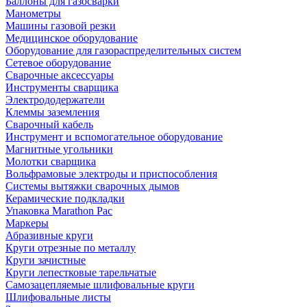
Баллоны для газосварки
Манометры
Машины газовой резки
Медицинское оборудование
Оборудование для газораспределительных систем
Сетевое оборудование
Сварочные аксессуары
Инструменты сварщика
Электрододержатели
Клеммы заземления
Сварочный кабель
Инструмент и вспомогательное оборудование
Магнитные угольники
Молотки сварщика
Вольфрамовые электроды и приспособления
Системы вытяжки сварочных дымов
Керамические подкладки
Упаковка Marathon Pac
Маркеры
Абразивные круги
Круги отрезные по металлу
Круги зачистные
Круги лепестковые тарельчатые
Самозацепляемые шлифовальные круги
Шлифовальные листы