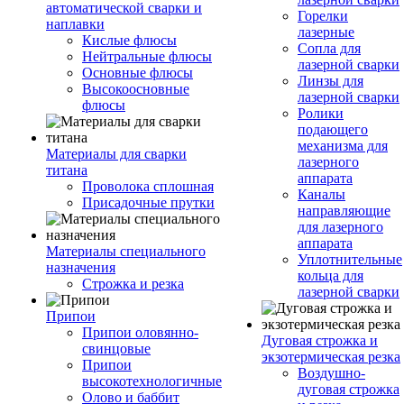
автоматической сварки и
Горелки
наплавки
лазерные
Кислые флюсы
Сопла для
Нейтральные флюсы
лазерной сварки
Основные флюсы
Линзы для
Высокоосновные
лазерной сварки
флюсы
Ролики
подающего
механизма для
Материалы для сварки
лазерного
титана
аппарата
Проволока сплошная
Каналы
Присадочные прутки
направляющие
для лазерного
аппарата
Материалы специального
Уплотнительные
назначения
кольца для
Строжка и резка
лазерной сварки
Припои
Припои оловянно-
Дуговая строжка и
свинцовые
экзотермическая резка
Припои
Воздушно-
высокотехнологичные
дуговая строжка
Олово и баббит