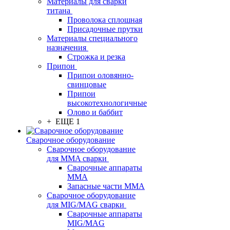
Материалы для сварки
титана
Проволока сплошная
Присадочные прутки
Материалы специального
назначения
Строжка и резка
Припои
Припои оловянно-
свинцовые
Припои
высокотехнологичные
Олово и баббит
+ ЕЩЕ 1
Сварочное оборудование
Сварочное оборудование
для MMA сварки
Сварочные аппараты
MMA
Запасные части MMA
Сварочное оборудование
для MIG/MAG сварки
Сварочные аппараты
MIG/MAG