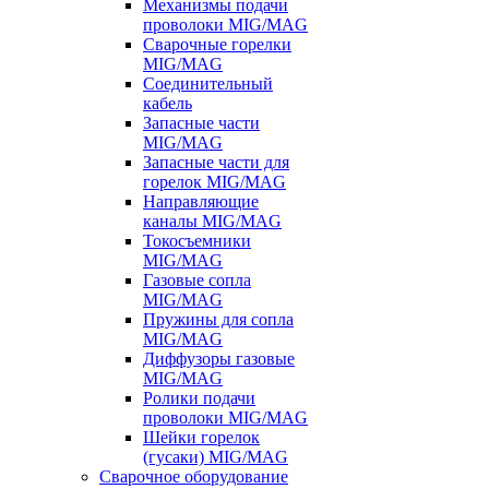
Механизмы подачи
проволоки MIG/MAG
Сварочные горелки
MIG/MAG
Соединительный
кабель
Запасные части
MIG/MAG
Запасные части для
горелок MIG/MAG
Направляющие
каналы MIG/MAG
Токосъемники
MIG/MAG
Газовые сопла
MIG/MAG
Пружины для сопла
MIG/MAG
Диффузоры газовые
MIG/MAG
Ролики подачи
проволоки MIG/MAG
Шейки горелок
(гусаки) MIG/MAG
Сварочное оборудование