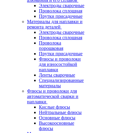
алюминия и его сплавов
Электроды сварочные
Проволока сплошная
Прутки присадочные
Материалы для наплавки и
ремонта деталей
Электроды сварочные
Проволока сплошная
Проволока
порошковая
Прутки присадочные
Флюсы и проволоки
для износостойкой
наплавки
Ленты сварочные
Специализированные
материалы
Флюсы и проволоки для
автоматической сварки и
наплавки
Кислые флюсы
Нейтральные флюсы
Основные флюсы
Высокоосновные
флюсы