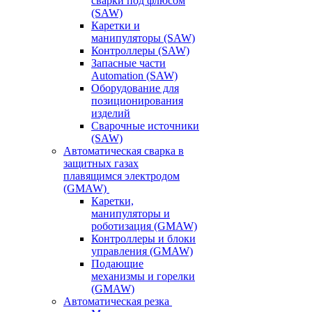
сварки под флюсом
(SAW)
Каретки и
манипуляторы (SAW)
Контроллеры (SAW)
Запасные части
Automation (SAW)
Оборудование для
позиционирования
изделий
Сварочные источники
(SAW)
Автоматическая сварка в
защитных газах
плавящимся электродом
(GMAW)
Каретки,
манипуляторы и
роботизация (GMAW)
Контроллеры и блоки
управления (GMAW)
Подающие
механизмы и горелки
(GMAW)
Автоматическая резка