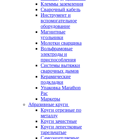
Клеммы заземления
Сварочный кабель
Инструмент и
вспомогательное
оборудование
Магнитные
угольники
Молотки сварщика
Вольфрамовые
электроды и
приспособления
Системы вытяжки
сварочных дымов
Керамические
подкладки
Упаковка Marathon
Pac
Маркеры
Абразивные круги
Круги отрезные по
металлу
Круги зачистные
Круги лепестковые
тарельчатые
Самозацепляемые