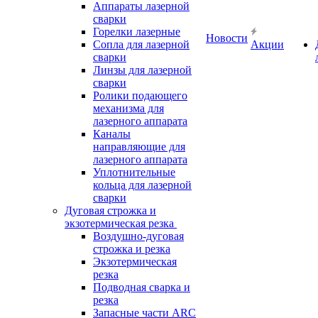
Аппараты лазерной
сварки
Горелки лазерные
Новости
Сопла для лазерной
Акции
сварки
Линзы для лазерной
сварки
Ролики подающего
механизма для
лазерного аппарата
Каналы
направляющие для
лазерного аппарата
Уплотнительные
кольца для лазерной
сварки
Дуговая строжка и
экзотермическая резка
Воздушно-дуговая
строжка и резка
Экзотермическая
резка
Подводная сварка и
резка
Запасные части ARC