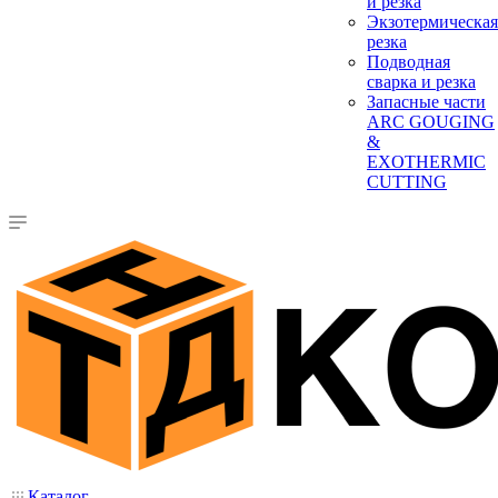
и резка
Экзотермическая
резка
Подводная
сварка и резка
Запасные части
ARC GOUGING
&
EXOTHERMIC
CUTTING
Каталог