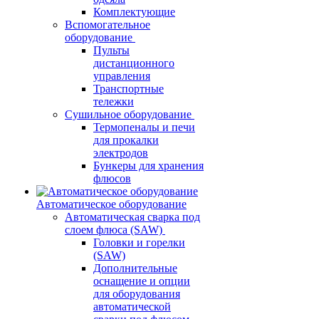
Комплектующие
Вспомогательное
оборудование
Пульты
дистанционного
управления
Транспортные
тележки
Сушильное оборудование
Термопеналы и печи
для прокалки
электродов
Бункеры для хранения
флюсов
Автоматическое оборудование
Автоматическая сварка под
слоем флюса (SAW)
Головки и горелки
(SAW)
Дополнительные
оснащение и опции
для оборудования
автоматической