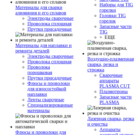
Наборы для TIG
Материалы для сварки
горелки
алюминия и его сплавов
Головки TIG
Электроды сварочные
горелок
Проволока сплошная
Запасные части
Прутки присадочные
TIG
+ ЕЩЕ
Материалы для наплавки и
ремонта деталей
Электроды сварочные
Воздушно-плазменная
Проволока сплошная
сварка, резка и
Проволока
строжка
порошковая
Сварочные
Прутки присадочные
аппараты
Флюсы и проволоки
PLASMA CUT
для износостойкой
Плазмотроны
наплавки
Запасные части
Ленты сварочные
PLASMA
Специализированные
материалы
Лазерная сварка, резка
и очистка
Аппараты
Флюсы и проволоки для
лазерной сварки