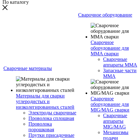
По каталогу
Сварочное оборудование
Сварочное
оборудование для
MMA сварки
Сварочные
аппараты MMA
Сварочные материалы
Запасные части
MMA
Материалы для сварки
Сварочное
углеродистых и
оборудование для
низколегированных сталей
MIG/MAG сварки
Электроды сварочные
Сварочные
Проволока сплошная
аппараты
Проволока
MIG/MAG
порошковая
Механизмы
Прутки присадочные
подачи