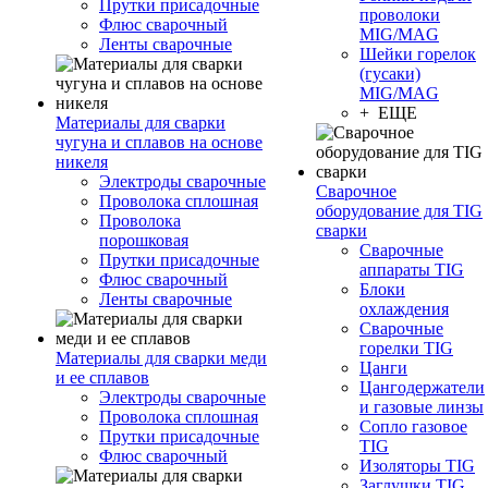
Прутки присадочные
проволоки
Флюс сварочный
MIG/MAG
Ленты сварочные
Шейки горелок
(гусаки)
MIG/MAG
+ ЕЩЕ
Материалы для сварки
чугуна и сплавов на основе
никеля
Электроды сварочные
Сварочное
Проволока сплошная
оборудование для TIG
Проволока
сварки
порошковая
Сварочные
Прутки присадочные
аппараты TIG
Флюс сварочный
Блоки
Ленты сварочные
охлаждения
Сварочные
горелки TIG
Материалы для сварки меди
Цанги
и ее сплавов
Цангодержатели
Электроды сварочные
и газовые линзы
Проволока сплошная
Сопло газовое
Прутки присадочные
TIG
Флюс сварочный
Изоляторы TIG
Заглушки TIG