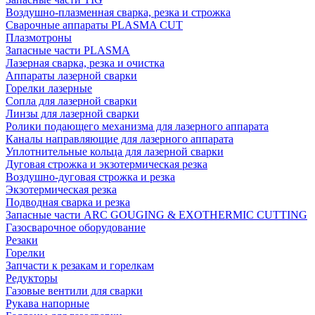
Воздушно-плазменная сварка, резка и строжка
Сварочные аппараты PLASMA CUT
Плазмотроны
Запасные части PLASMA
Лазерная сварка, резка и очистка
Аппараты лазерной сварки
Горелки лазерные
Сопла для лазерной сварки
Линзы для лазерной сварки
Ролики подающего механизма для лазерного аппарата
Каналы направляющие для лазерного аппарата
Уплотнительные кольца для лазерной сварки
Дуговая строжка и экзотермическая резка
Воздушно-дуговая строжка и резка
Экзотермическая резка
Подводная сварка и резка
Запасные части ARC GOUGING & EXOTHERMIC CUTTING
Газосварочное оборудование
Резаки
Горелки
Запчасти к резакам и горелкам
Редукторы
Газовые вентили для сварки
Рукава напорные