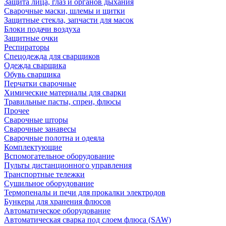
Защита лица, глаз и органов дыхания
Сварочные маски, шлемы и щитки
Защитные стекла, запчасти для масок
Блоки подачи воздуха
Защитные очки
Респираторы
Спецодежда для сварщиков
Одежда сварщика
Обувь сварщика
Перчатки сварочные
Химические материалы для сварки
Травильные пасты, спреи, флюсы
Прочее
Сварочные шторы
Сварочные занавесы
Сварочные полотна и одеяла
Комплектующие
Вспомогательное оборудование
Пульты дистанционного управления
Транспортные тележки
Сушильное оборудование
Термопеналы и печи для прокалки электродов
Бункеры для хранения флюсов
Автоматическое оборудование
Автоматическая сварка под слоем флюса (SAW)