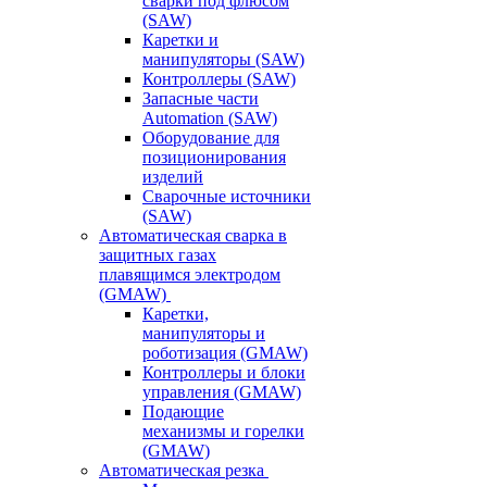
сварки под флюсом
(SAW)
Каретки и
манипуляторы (SAW)
Контроллеры (SAW)
Запасные части
Automation (SAW)
Оборудование для
позиционирования
изделий
Сварочные источники
(SAW)
Автоматическая сварка в
защитных газах
плавящимся электродом
(GMAW)
Каретки,
манипуляторы и
роботизация (GMAW)
Контроллеры и блоки
управления (GMAW)
Подающие
механизмы и горелки
(GMAW)
Автоматическая резка