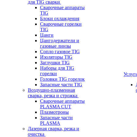
для TIG сварки
Сварочные аппараты
TIG
Блоки охлаждения
Сварочные горелки
TIG
Цанги
Цангодержатели и
газовые линзы
Сопло газовое TIG
Изоляторы TIG
Заглушки TIG
Наборы для TIG
горелки
Услуг
Головки TIG горелок
Запасные части TIG
Воздушно-плазменная
сварка, резка и строжка
Сварочные аппараты
PLASMA CUT
Плазмотроны
Запасные части
PLASMA
Лазерная сварка, резка и
очистка