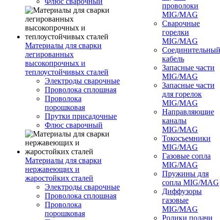
Флюс сварочный
проволоки
MIG/MAG
Сварочные
горелки
MIG/MAG
Материалы для сварки
Соединительны
легированных
кабель
высокопрочных и
Запасные части
теплоустойчивых сталей
MIG/MAG
Электроды сварочные
Запасные части
Проволока сплошная
для горелок
Проволока
MIG/MAG
порошковая
Направляющие
Прутки присадочные
каналы
Флюс сварочный
MIG/MAG
Токосъемники
MIG/MAG
Газовые сопла
Материалы для сварки
MIG/MAG
нержавеющих и
Пружины для
жаростойких сталей
сопла MIG/MAG
Электроды сварочные
Диффузоры
Проволока сплошная
газовые
Проволока
MIG/MAG
порошковая
Ролики подачи