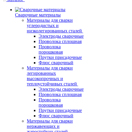
Сварочные материалы
Материалы для сварки
углеродистых и
низколегированных сталей
Электроды сварочные
Проволока сплошная
Проволока
порошковая
Прутки присадочные
Флюс сварочный
Материалы для сварки
легированных
высокопрочных и
теплоустойчивых сталей
Электроды сварочные
Проволока сплошная
Проволока
порошковая
Прутки присадочные
Флюс сварочный
Материалы для сварки
нержавеющих и
жаростойких сталей