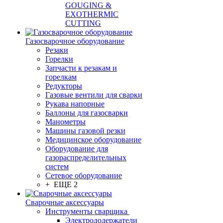
GOUGING &
EXOTHERMIC
CUTTING
Газосварочное оборудование
Резаки
Горелки
Запчасти к резакам и
горелкам
Редукторы
Газовые вентили для сварки
Рукава напорные
Баллоны для газосварки
Манометры
Машины газовой резки
Медицинское оборудование
Оборудование для
газораспределительных
систем
Сетевое оборудование
+ ЕЩЕ 2
Сварочные аксессуары
Инструменты сварщика
Электрододержатели