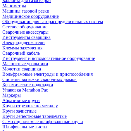
Баллоны для газосварки
Манометры
Машины газовой резки
Медицинское оборудование
Оборудование для газораспределительных систем
Сетевое оборудование
Сварочные аксессуары
Инструменты сварщика
Электрододержатели
Клеммы заземления
Сварочный кабель
Инструмент и вспомогательное оборудование
Магнитные угольники
Молотки сварщика
Вольфрамовые электроды и приспособления
Системы вытяжки сварочных дымов
Керамические подкладки
Упаковка Marathon Pac
Маркеры
Абразивные круги
Круги отрезные по металлу
Круги зачистные
Круги лепестковые тарельчатые
Самозацепляемые шлифовальные круги
Шлифовальные листы