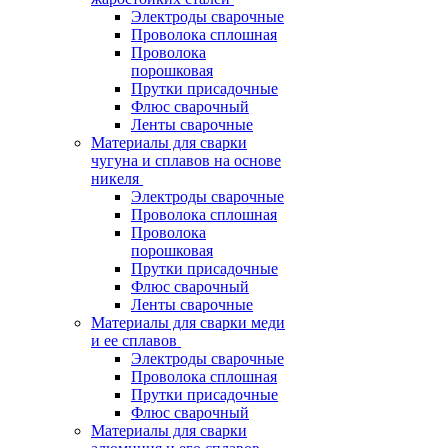
Электроды сварочные
Проволока сплошная
Проволока
порошковая
Прутки присадочные
Флюс сварочный
Ленты сварочные
Материалы для сварки
чугуна и сплавов на основе
никеля
Электроды сварочные
Проволока сплошная
Проволока
порошковая
Прутки присадочные
Флюс сварочный
Ленты сварочные
Материалы для сварки меди
и ее сплавов
Электроды сварочные
Проволока сплошная
Прутки присадочные
Флюс сварочный
Материалы для сварки