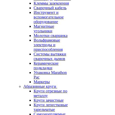
Клеммы заземления
Сварочный кабель
Инструмент и
вспомогательное
оборудование
Магнитные
угольники
Молотки сварщика
Вольфрамовые
электроды и
приспособления
Системы вытяжки
сварочных дымов
Керамические
подкладки
Упаковка Marathon
Pac
Маркеры
Абразивные круги
Круги отрезные по
металлу
Круги зачистные
Круги лепестковые
тарельчатые
Самозацепляемые