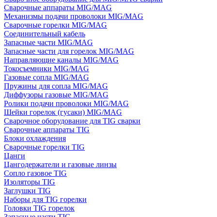
Сварочные аппараты MIG/MAG
Механизмы подачи проволоки MIG/MAG
Сварочные горелки MIG/MAG
Соединительный кабель
Запасные части MIG/MAG
Запасные части для горелок MIG/MAG
Направляющие каналы MIG/MAG
Токосъемники MIG/MAG
Газовые сопла MIG/MAG
Пружины для сопла MIG/MAG
Диффузоры газовые MIG/MAG
Ролики подачи проволоки MIG/MAG
Шейки горелок (гусаки) MIG/MAG
Сварочное оборудование для TIG сварки
Сварочные аппараты TIG
Блоки охлаждения
Сварочные горелки TIG
Цанги
Цангодержатели и газовые линзы
Сопло газовое TIG
Изоляторы TIG
Заглушки TIG
Наборы для TIG горелки
Головки TIG горелок
Запасные части TIG