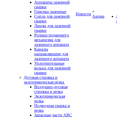
Аппараты лазерной
сварки
Горелки лазерные
Новости
Сопла для лазерной
Акции
сварки
Линзы для лазерной
сварки
Ролики подающего
механизма для
лазерного аппарата
Каналы
направляющие для
лазерного аппарата
Уплотнительные
кольца для лазерной
сварки
Дуговая строжка и
экзотермическая резка
Воздушно-дуговая
строжка и резка
Экзотермическая
резка
Подводная сварка и
резка
Запасные части ARC