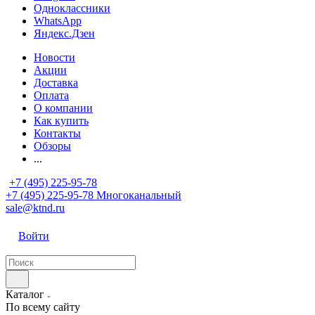
Одноклассники
WhatsApp
Яндекс.Дзен
Новости
Акции
Доставка
Оплата
О компании
Как купить
Контакты
Обзоры
...
+7 (495) 225-95-78
+7 (495) 225-95-78
Многоканальный
sale@ktnd.ru
Войти
Каталог
По всему сайту