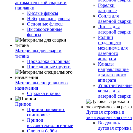
автоматической сварки и
Горелки
наплавки
лазерные
Кислые флюсы
Сопла для
Нейтральные флюсы
лазерной сварки
Основные флюсы
Линзы для
Высокоосновные
лазерной сварки
флюсы
Ролики
подающего
механизма для
Материалы для сварки
лазерного
титана
аппарата
Проволока сплошная
Каналы
Присадочные прутки
направляющие
для лазерного
аппарата
Материалы специального
Уплотнительные
назначения
кольца для
Строжка и резка
лазерной сварки
Припои
Припои оловянно-
Дуговая строжка и
свинцовые
экзотермическая резка
Припои
Воздушно-
высокотехнологичные
дуговая строжка
Олово и баббит