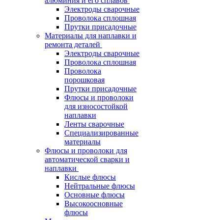
алюминия и его сплавов
Электроды сварочные
Проволока сплошная
Прутки присадочные
Материалы для наплавки и
ремонта деталей
Электроды сварочные
Проволока сплошная
Проволока
порошковая
Прутки присадочные
Флюсы и проволоки
для износостойкой
наплавки
Ленты сварочные
Специализированные
материалы
Флюсы и проволоки для
автоматической сварки и
наплавки
Кислые флюсы
Нейтральные флюсы
Основные флюсы
Высокоосновные
флюсы