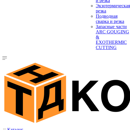
и резка
Экзотермическая
резка
Подводная
сварка и резка
Запасные части
ARC GOUGING
&
EXOTHERMIC
CUTTING
Каталог