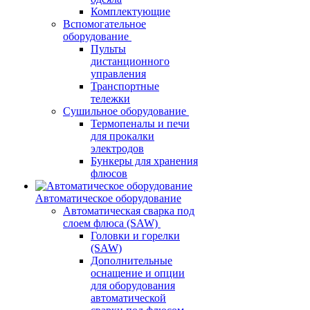
Комплектующие
Вспомогательное
оборудование
Пульты
дистанционного
управления
Транспортные
тележки
Сушильное оборудование
Термопеналы и печи
для прокалки
электродов
Бункеры для хранения
флюсов
Автоматическое оборудование
Автоматическая сварка под
слоем флюса (SAW)
Головки и горелки
(SAW)
Дополнительные
оснащение и опции
для оборудования
автоматической