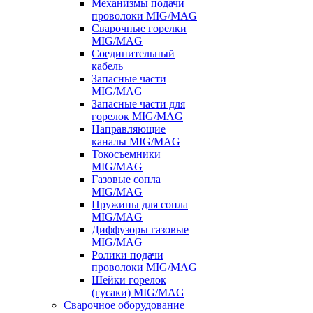
Механизмы подачи
проволоки MIG/MAG
Сварочные горелки
MIG/MAG
Соединительный
кабель
Запасные части
MIG/MAG
Запасные части для
горелок MIG/MAG
Направляющие
каналы MIG/MAG
Токосъемники
MIG/MAG
Газовые сопла
MIG/MAG
Пружины для сопла
MIG/MAG
Диффузоры газовые
MIG/MAG
Ролики подачи
проволоки MIG/MAG
Шейки горелок
(гусаки) MIG/MAG
Сварочное оборудование