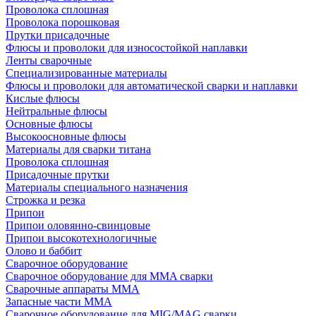
Проволока сплошная
Проволока порошковая
Прутки присадочные
Флюсы и проволоки для износостойкой наплавки
Ленты сварочные
Специализированные материалы
Флюсы и проволоки для автоматической сварки и наплавки
Кислые флюсы
Нейтральные флюсы
Основные флюсы
Высокоосновные флюсы
Материалы для сварки титана
Проволока сплошная
Присадочные прутки
Материалы специального назначения
Строжка и резка
Припои
Припои оловянно-свинцовые
Припои высокотехнологичные
Олово и баббит
Сварочное оборудование
Сварочное оборудование для MMA сварки
Сварочные аппараты MMA
Запасные части MMA
Сварочное оборудование для MIG/MAG сварки