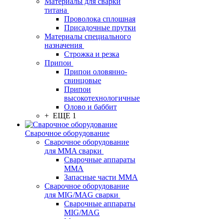
Материалы для сварки
титана
Проволока сплошная
Присадочные прутки
Материалы специального
назначения
Строжка и резка
Припои
Припои оловянно-
свинцовые
Припои
высокотехнологичные
Олово и баббит
+ ЕЩЕ 1
Сварочное оборудование
Сварочное оборудование
для MMA сварки
Сварочные аппараты
MMA
Запасные части MMA
Сварочное оборудование
для MIG/MAG сварки
Сварочные аппараты
MIG/MAG