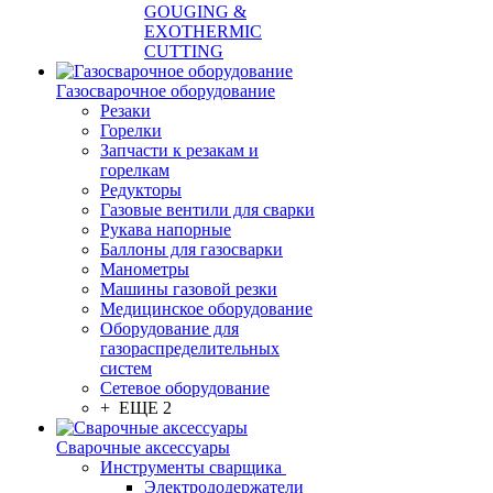
GOUGING &
EXOTHERMIC
CUTTING
Газосварочное оборудование
Резаки
Горелки
Запчасти к резакам и
горелкам
Редукторы
Газовые вентили для сварки
Рукава напорные
Баллоны для газосварки
Манометры
Машины газовой резки
Медицинское оборудование
Оборудование для
газораспределительных
систем
Сетевое оборудование
+ ЕЩЕ 2
Сварочные аксессуары
Инструменты сварщика
Электрододержатели