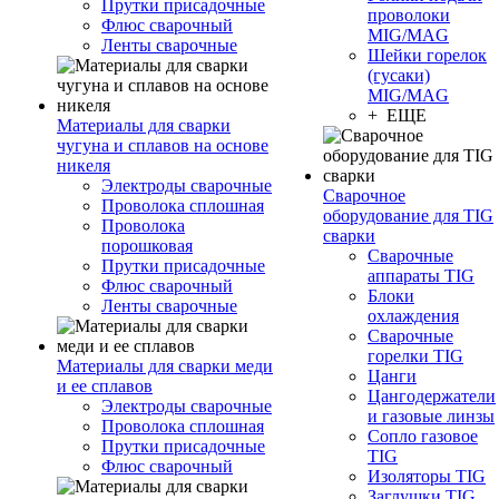
Прутки присадочные
проволоки
Флюс сварочный
MIG/MAG
Ленты сварочные
Шейки горелок
(гусаки)
MIG/MAG
+ ЕЩЕ
Материалы для сварки
чугуна и сплавов на основе
никеля
Электроды сварочные
Сварочное
Проволока сплошная
оборудование для TIG
Проволока
сварки
порошковая
Сварочные
Прутки присадочные
аппараты TIG
Флюс сварочный
Блоки
Ленты сварочные
охлаждения
Сварочные
горелки TIG
Материалы для сварки меди
Цанги
и ее сплавов
Цангодержатели
Электроды сварочные
и газовые линзы
Проволока сплошная
Сопло газовое
Прутки присадочные
TIG
Флюс сварочный
Изоляторы TIG
Заглушки TIG