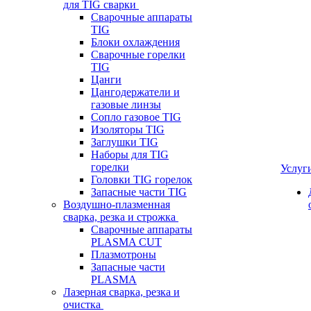
для TIG сварки
Сварочные аппараты
TIG
Блоки охлаждения
Сварочные горелки
TIG
Цанги
Цангодержатели и
газовые линзы
Сопло газовое TIG
Изоляторы TIG
Заглушки TIG
Наборы для TIG
горелки
Услуг
Головки TIG горелок
Запасные части TIG
Воздушно-плазменная
сварка, резка и строжка
Сварочные аппараты
PLASMA CUT
Плазмотроны
Запасные части
PLASMA
Лазерная сварка, резка и
очистка