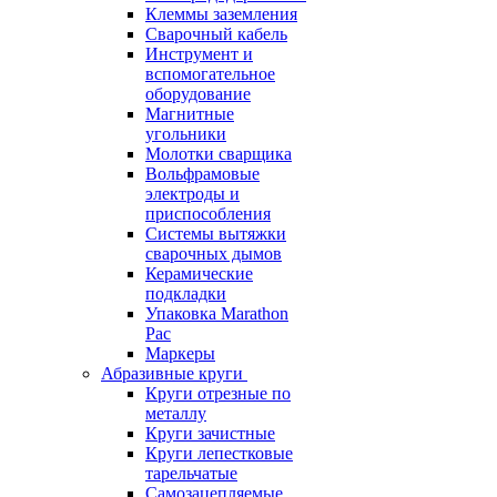
Клеммы заземления
Сварочный кабель
Инструмент и
вспомогательное
оборудование
Магнитные
угольники
Молотки сварщика
Вольфрамовые
электроды и
приспособления
Системы вытяжки
сварочных дымов
Керамические
подкладки
Упаковка Marathon
Pac
Маркеры
Абразивные круги
Круги отрезные по
металлу
Круги зачистные
Круги лепестковые
тарельчатые
Самозацепляемые