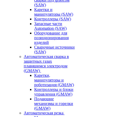
сварки под флюсом
(SAW)
Каретки и
манипуляторы (SAW)
Контроллеры (SAW)
Запасные части
Automation (SAW)
Оборудование для
позиционирования
изделий
Сварочные источники
(SAW)
Автоматическая сварка в
защитных газах
плавящимся электродом
(GMAW)
Каретки,
манипуляторы и
роботизация (GMAW)
Контроллеры и блоки
управления (GMAW)
Подающие
механизмы и горелки
(GMAW)
Автоматическая резка