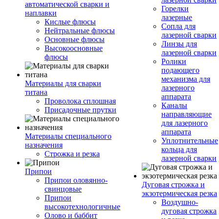
автоматической сварки и
Горелки
наплавки
лазерные
Кислые флюсы
Сопла для
Нейтральные флюсы
лазерной сварки
Основные флюсы
Линзы для
Высокоосновные
лазерной сварки
флюсы
Ролики
подающего
механизма для
Материалы для сварки
лазерного
титана
аппарата
Проволока сплошная
Каналы
Присадочные прутки
направляющие
для лазерного
аппарата
Материалы специального
Уплотнительные
назначения
кольца для
Строжка и резка
лазерной сварки
Припои
Припои оловянно-
Дуговая строжка и
свинцовые
экзотермическая резка
Припои
Воздушно-
высокотехнологичные
дуговая строжка
Олово и баббит