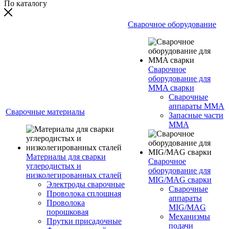
По каталогу
Сварочное оборудование
Сварочное
оборудование для
MMA сварки
Сварочные
аппараты MMA
Сварочные материалы
Запасные части
MMA
Материалы для сварки
Сварочное
углеродистых и
оборудование для
низколегированных сталей
MIG/MAG сварки
Электроды сварочные
Сварочные
Проволока сплошная
аппараты
Проволока
MIG/MAG
порошковая
Механизмы
Прутки присадочные
подачи