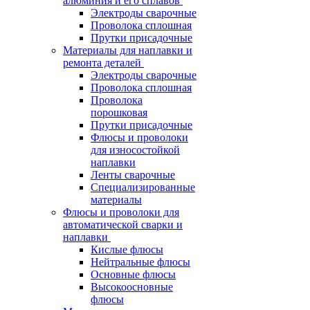
алюминия и его сплавов
Электроды сварочные
Проволока сплошная
Прутки присадочные
Материалы для наплавки и
ремонта деталей
Электроды сварочные
Проволока сплошная
Проволока
порошковая
Прутки присадочные
Флюсы и проволоки
для износостойкой
наплавки
Ленты сварочные
Специализированные
материалы
Флюсы и проволоки для
автоматической сварки и
наплавки
Кислые флюсы
Нейтральные флюсы
Основные флюсы
Высокоосновные
флюсы