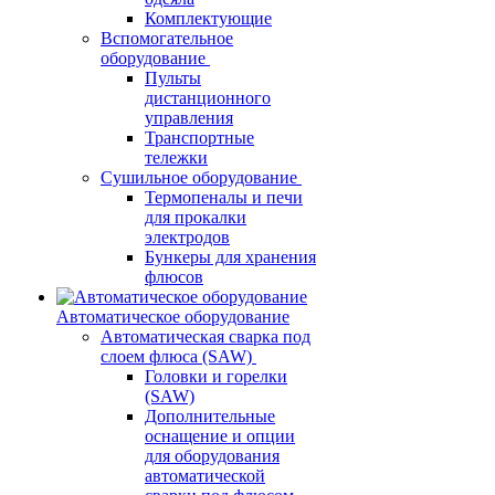
Комплектующие
Вспомогательное
оборудование
Пульты
дистанционного
управления
Транспортные
тележки
Сушильное оборудование
Термопеналы и печи
для прокалки
электродов
Бункеры для хранения
флюсов
Автоматическое оборудование
Автоматическая сварка под
слоем флюса (SAW)
Головки и горелки
(SAW)
Дополнительные
оснащение и опции
для оборудования
автоматической