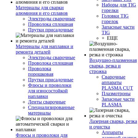
Наборы для TIG
Материалы для сварки
горелки
алюминия и его сплавов
Головки TIG
Электроды сварочные
горелок
Проволока сплошная
Запасные части
Прутки присадочные
TIG
+ ЕЩЕ
Материалы для наплавки и
ремонта деталей
Электроды сварочные
Воздушно-плазменная
Проволока сплошная
сварка, резка и
Проволока
строжка
порошковая
Сварочные
Прутки присадочные
аппараты
Флюсы и проволоки
PLASMA CUT
для износостойкой
Плазмотроны
наплавки
Запасные части
Ленты сварочные
PLASMA
Специализированные
материалы
Лазерная сварка, резка
и очистка
Аппараты
Флюсы и проволоки для
лазерной сварки