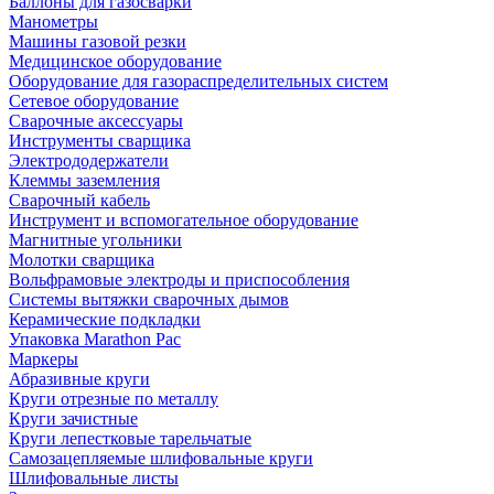
Баллоны для газосварки
Манометры
Машины газовой резки
Медицинское оборудование
Оборудование для газораспределительных систем
Сетевое оборудование
Сварочные аксессуары
Инструменты сварщика
Электрододержатели
Клеммы заземления
Сварочный кабель
Инструмент и вспомогательное оборудование
Магнитные угольники
Молотки сварщика
Вольфрамовые электроды и приспособления
Системы вытяжки сварочных дымов
Керамические подкладки
Упаковка Marathon Pac
Маркеры
Абразивные круги
Круги отрезные по металлу
Круги зачистные
Круги лепестковые тарельчатые
Самозацепляемые шлифовальные круги
Шлифовальные листы