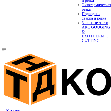
и резка
Экзотермическая
резка
Подводная
сварка и резка
Запасные части
ARC GOUGING
&
EXOTHERMIC
CUTTING
Каталог