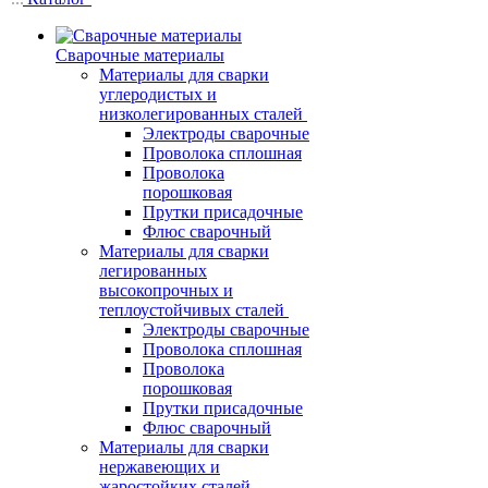
Сварочные материалы
Материалы для сварки
углеродистых и
низколегированных сталей
Электроды сварочные
Проволока сплошная
Проволока
порошковая
Прутки присадочные
Флюс сварочный
Материалы для сварки
легированных
высокопрочных и
теплоустойчивых сталей
Электроды сварочные
Проволока сплошная
Проволока
порошковая
Прутки присадочные
Флюс сварочный
Материалы для сварки
нержавеющих и
жаростойких сталей