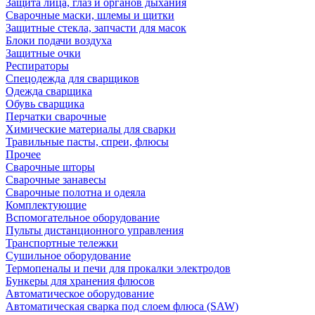
Защита лица, глаз и органов дыхания
Сварочные маски, шлемы и щитки
Защитные стекла, запчасти для масок
Блоки подачи воздуха
Защитные очки
Респираторы
Спецодежда для сварщиков
Одежда сварщика
Обувь сварщика
Перчатки сварочные
Химические материалы для сварки
Травильные пасты, спреи, флюсы
Прочее
Сварочные шторы
Сварочные занавесы
Сварочные полотна и одеяла
Комплектующие
Вспомогательное оборудование
Пульты дистанционного управления
Транспортные тележки
Сушильное оборудование
Термопеналы и печи для прокалки электродов
Бункеры для хранения флюсов
Автоматическое оборудование
Автоматическая сварка под слоем флюса (SAW)