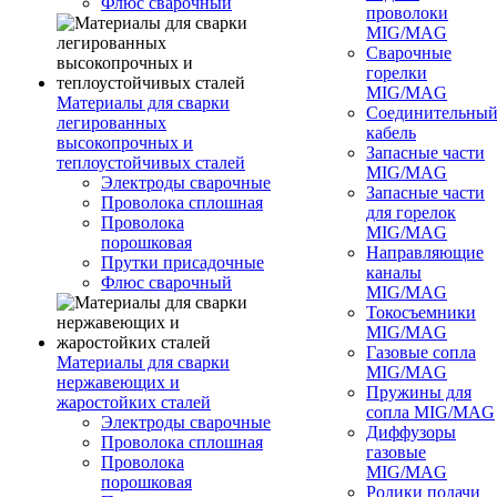
Флюс сварочный
проволоки
MIG/MAG
Сварочные
горелки
MIG/MAG
Материалы для сварки
Соединительны
легированных
кабель
высокопрочных и
Запасные части
теплоустойчивых сталей
MIG/MAG
Электроды сварочные
Запасные части
Проволока сплошная
для горелок
Проволока
MIG/MAG
порошковая
Направляющие
Прутки присадочные
каналы
Флюс сварочный
MIG/MAG
Токосъемники
MIG/MAG
Газовые сопла
Материалы для сварки
MIG/MAG
нержавеющих и
Пружины для
жаростойких сталей
сопла MIG/MAG
Электроды сварочные
Диффузоры
Проволока сплошная
газовые
Проволока
MIG/MAG
порошковая
Ролики подачи