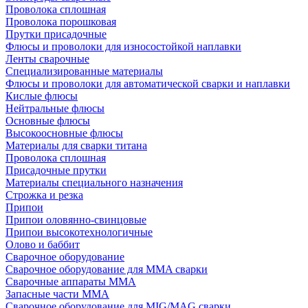
Проволока сплошная
Проволока порошковая
Прутки присадочные
Флюсы и проволоки для износостойкой наплавки
Ленты сварочные
Специализированные материалы
Флюсы и проволоки для автоматической сварки и наплавки
Кислые флюсы
Нейтральные флюсы
Основные флюсы
Высокоосновные флюсы
Материалы для сварки титана
Проволока сплошная
Присадочные прутки
Материалы специального назначения
Строжка и резка
Припои
Припои оловянно-свинцовые
Припои высокотехнологичные
Олово и баббит
Сварочное оборудование
Сварочное оборудование для MMA сварки
Сварочные аппараты MMA
Запасные части MMA
Сварочное оборудование для MIG/MAG сварки