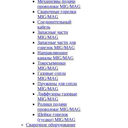
Механизмы подачи
проволоки MIG/MAG
Сварочные горелки
MIG/MAG
Соединительный
кабель
Запасные части
MIG/MAG
Запасные части для
горелок MIG/MAG
Направляющие
каналы MIG/MAG
Токосъемники
MIG/MAG
Газовые сопла
MIG/MAG
Пружины для сопла
MIG/MAG
Диффузоры газовые
MIG/MAG
Ролики подачи
проволоки MIG/MAG
Шейки горелок
(гусаки) MIG/MAG
Сварочное оборудование