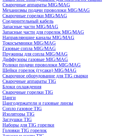
Сварочные аппараты MIG/MAG
Механизмы подачи проволоки MIG/MAG
Сварочные горелки MIG/MAG
Соединительный кабель
Запасные части MIG/MAG
Запасные части для горелок MIG/MAG
Направляющие каналы MIG/MAG
Токосъемники MIG/MAG
Газовые сопла MIG/MAG
Пружины для сопла MIG/MAG
Диффузоры газовые MIG/MAG
Ролики подачи проволоки MIG/MAG
Шейки горелок (гусаки) MIG/MAG
Сварочное оборудование для TIG сварки
Сварочные аппараты TIG
Блоки охлаждения
Сварочные горелки TIG
Цанги
Цангодержатели и газовые линзы
Сопло газовое TIG
Изоляторы TIG
Заглушки TIG
Наборы для TIG горелки
Головки TIG горелок
Запасные части TIG