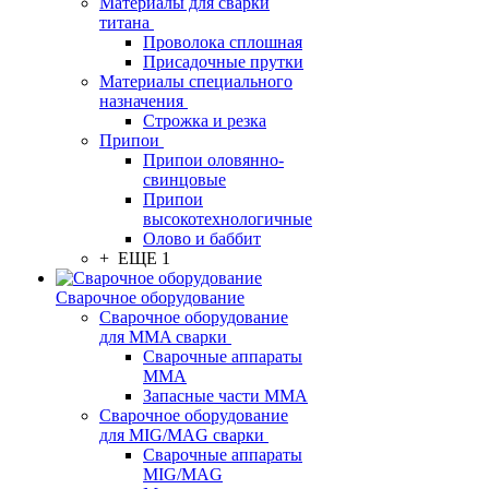
Материалы для сварки
титана
Проволока сплошная
Присадочные прутки
Материалы специального
назначения
Строжка и резка
Припои
Припои оловянно-
свинцовые
Припои
высокотехнологичные
Олово и баббит
+ ЕЩЕ 1
Сварочное оборудование
Сварочное оборудование
для MMA сварки
Сварочные аппараты
MMA
Запасные части MMA
Сварочное оборудование
для MIG/MAG сварки
Сварочные аппараты
MIG/MAG