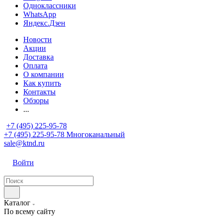
Одноклассники
WhatsApp
Яндекс.Дзен
Новости
Акции
Доставка
Оплата
О компании
Как купить
Контакты
Обзоры
...
+7 (495) 225-95-78
+7 (495) 225-95-78
Многоканальный
sale@ktnd.ru
Войти
Каталог
По всему сайту