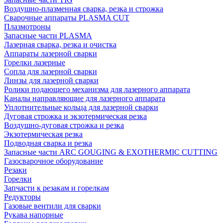
Воздушно-плазменная сварка, резка и строжка
Сварочные аппараты PLASMA CUT
Плазмотроны
Запасные части PLASMA
Лазерная сварка, резка и очистка
Аппараты лазерной сварки
Горелки лазерные
Сопла для лазерной сварки
Линзы для лазерной сварки
Ролики подающего механизма для лазерного аппарата
Каналы направляющие для лазерного аппарата
Уплотнительные кольца для лазерной сварки
Дуговая строжка и экзотермическая резка
Воздушно-дуговая строжка и резка
Экзотермическая резка
Подводная сварка и резка
Запасные части ARC GOUGING & EXOTHERMIC CUTTING
Газосварочное оборудование
Резаки
Горелки
Запчасти к резакам и горелкам
Редукторы
Газовые вентили для сварки
Рукава напорные