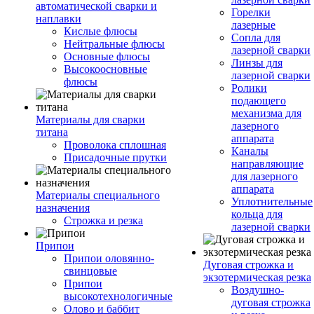
автоматической сварки и
Горелки
наплавки
лазерные
Кислые флюсы
Сопла для
Нейтральные флюсы
лазерной сварки
Основные флюсы
Линзы для
Высокоосновные
лазерной сварки
флюсы
Ролики
подающего
механизма для
Материалы для сварки
лазерного
титана
аппарата
Проволока сплошная
Каналы
Присадочные прутки
направляющие
для лазерного
аппарата
Материалы специального
Уплотнительные
назначения
кольца для
Строжка и резка
лазерной сварки
Припои
Припои оловянно-
Дуговая строжка и
свинцовые
экзотермическая резка
Припои
Воздушно-
высокотехнологичные
дуговая строжка
Олово и баббит