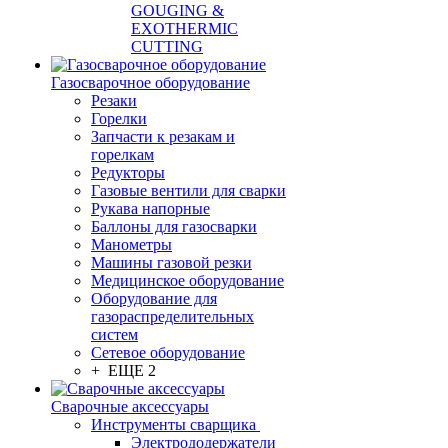
GOUGING &
EXOTHERMIC
CUTTING
Газосварочное оборудование
Резаки
Горелки
Запчасти к резакам и
горелкам
Редукторы
Газовые вентили для сварки
Рукава напорные
Баллоны для газосварки
Манометры
Машины газовой резки
Медицинское оборудование
Оборудование для
газораспределительных
систем
Сетевое оборудование
+ ЕЩЕ 2
Сварочные аксессуары
Инструменты сварщика
Электрододержатели