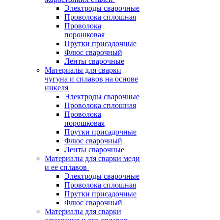
Электроды сварочные
Проволока сплошная
Проволока
порошковая
Прутки присадочные
Флюс сварочный
Ленты сварочные
Материалы для сварки
чугуна и сплавов на основе
никеля
Электроды сварочные
Проволока сплошная
Проволока
порошковая
Прутки присадочные
Флюс сварочный
Ленты сварочные
Материалы для сварки меди
и ее сплавов
Электроды сварочные
Проволока сплошная
Прутки присадочные
Флюс сварочный
Материалы для сварки