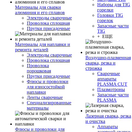
Наборы для TIG
Материалы для сварки
горелки
алюминия и его сплавов
Головки TIG
Электроды сварочные
горелок
Проволока сплошная
Запасные части
Прутки присадочные
TIG
+ ЕЩЕ
Материалы для наплавки и
ремонта деталей
Электроды сварочные
Воздушно-плазменная
Проволока сплошная
сварка, резка и
Проволока
строжка
порошковая
Сварочные
Прутки присадочные
аппараты
Флюсы и проволоки
PLASMA CUT
для износостойкой
Плазмотроны
наплавки
Запасные части
Ленты сварочные
PLASMA
Специализированные
материалы
Лазерная сварка, резка
и очистка
Аппараты
Флюсы и проволоки для
лазерной сварки