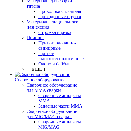
Материалы для сварки
титана
Проволока сплошная
Присадочные прутки
Материалы специального
назначения
Строжка и резка
Припои
Припои оловянно-
свинцовые
Припои
высокотехнологичные
Олово и баббит
+ ЕЩЕ 1
Сварочное оборудование
Сварочное оборудование
для MMA сварки
Сварочные аппараты
MMA
Запасные части MMA
Сварочное оборудование
для MIG/MAG сварки
Сварочные аппараты
MIG/MAG