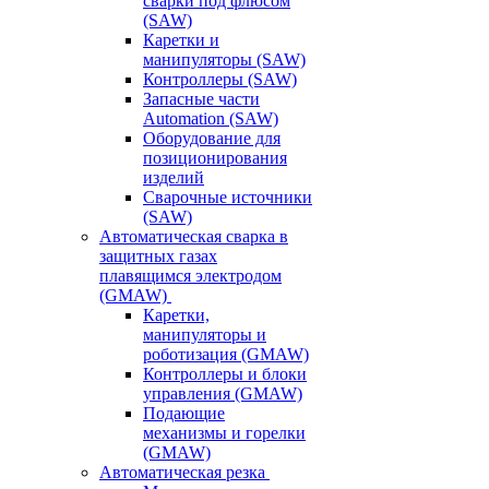
сварки под флюсом
(SAW)
Каретки и
манипуляторы (SAW)
Контроллеры (SAW)
Запасные части
Automation (SAW)
Оборудование для
позиционирования
изделий
Сварочные источники
(SAW)
Автоматическая сварка в
защитных газах
плавящимся электродом
(GMAW)
Каретки,
манипуляторы и
роботизация (GMAW)
Контроллеры и блоки
управления (GMAW)
Подающие
механизмы и горелки
(GMAW)
Автоматическая резка