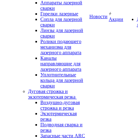
Аппараты лазерной
сварки
Горелки лазерные
Новости
Сопла для лазерной
Акции
сварки
Линзы для лазерной
сварки
Ролики подающего
механизма для
лазерного аппарата
Каналы
направляющие для
лазерного аппарата
Уплотнительные
кольца для лазерной
сварки
Дуговая строжка и
экзотермическая резка
Воздушно-дуговая
строжка и резка
Экзотермическая
резка
Подводная сварка и
резка
Запасные части ARC