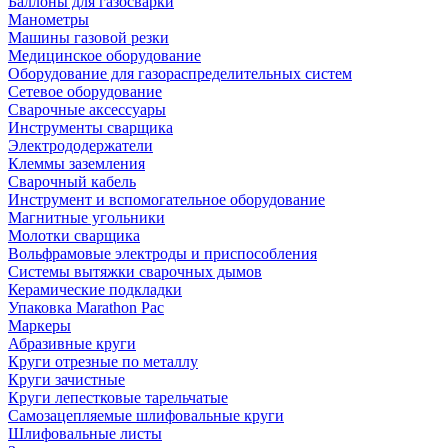
Баллоны для газосварки
Манометры
Машины газовой резки
Медицинское оборудование
Оборудование для газораспределительных систем
Сетевое оборудование
Сварочные аксессуары
Инструменты сварщика
Электрододержатели
Клеммы заземления
Сварочный кабель
Инструмент и вспомогательное оборудование
Магнитные угольники
Молотки сварщика
Вольфрамовые электроды и приспособления
Системы вытяжки сварочных дымов
Керамические подкладки
Упаковка Marathon Pac
Маркеры
Абразивные круги
Круги отрезные по металлу
Круги зачистные
Круги лепестковые тарельчатые
Самозацепляемые шлифовальные круги
Шлифовальные листы