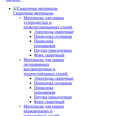
Сварочные материалы
Материалы для сварки
углеродистых и
низколегированных сталей
Электроды сварочные
Проволока сплошная
Проволока
порошковая
Прутки присадочные
Флюс сварочный
Материалы для сварки
легированных
высокопрочных и
теплоустойчивых сталей
Электроды сварочные
Проволока сплошная
Проволока
порошковая
Прутки присадочные
Флюс сварочный
Материалы для сварки
нержавеющих и
жаростойких сталей