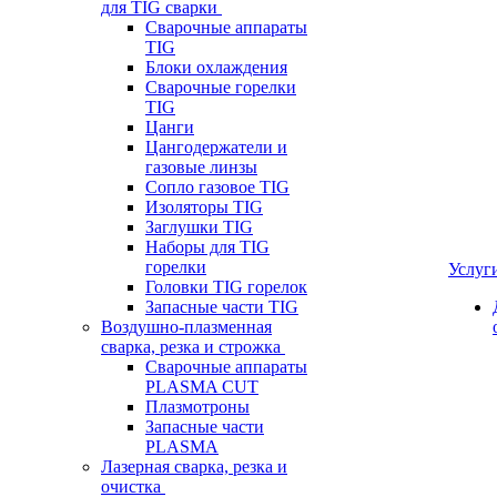
для TIG сварки
Сварочные аппараты
TIG
Блоки охлаждения
Сварочные горелки
TIG
Цанги
Цангодержатели и
газовые линзы
Сопло газовое TIG
Изоляторы TIG
Заглушки TIG
Наборы для TIG
горелки
Услуг
Головки TIG горелок
Запасные части TIG
Воздушно-плазменная
сварка, резка и строжка
Сварочные аппараты
PLASMA CUT
Плазмотроны
Запасные части
PLASMA
Лазерная сварка, резка и
очистка