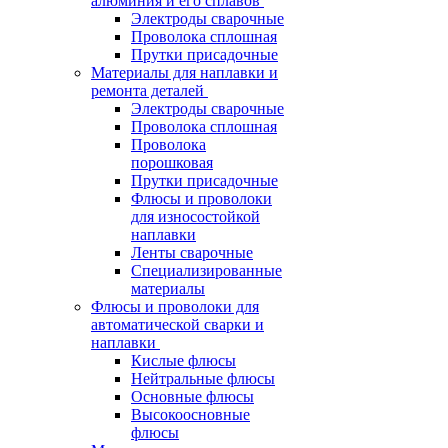
алюминия и его сплавов
Электроды сварочные
Проволока сплошная
Прутки присадочные
Материалы для наплавки и
ремонта деталей
Электроды сварочные
Проволока сплошная
Проволока
порошковая
Прутки присадочные
Флюсы и проволоки
для износостойкой
наплавки
Ленты сварочные
Специализированные
материалы
Флюсы и проволоки для
автоматической сварки и
наплавки
Кислые флюсы
Нейтральные флюсы
Основные флюсы
Высокоосновные
флюсы