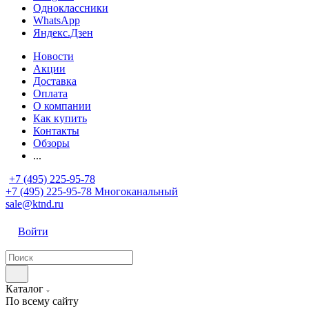
Одноклассники
WhatsApp
Яндекс.Дзен
Новости
Акции
Доставка
Оплата
О компании
Как купить
Контакты
Обзоры
...
+7 (495) 225-95-78
+7 (495) 225-95-78
Многоканальный
sale@ktnd.ru
Войти
Каталог
По всему сайту