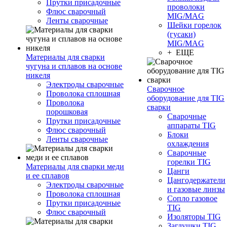
Прутки присадочные
проволоки
Флюс сварочный
MIG/MAG
Ленты сварочные
Шейки горелок
(гусаки)
MIG/MAG
+ ЕЩЕ
Материалы для сварки
чугуна и сплавов на основе
никеля
Электроды сварочные
Сварочное
Проволока сплошная
оборудование для TIG
Проволока
сварки
порошковая
Сварочные
Прутки присадочные
аппараты TIG
Флюс сварочный
Блоки
Ленты сварочные
охлаждения
Сварочные
горелки TIG
Материалы для сварки меди
Цанги
и ее сплавов
Цангодержатели
Электроды сварочные
и газовые линзы
Проволока сплошная
Сопло газовое
Прутки присадочные
TIG
Флюс сварочный
Изоляторы TIG
Заглушки TIG