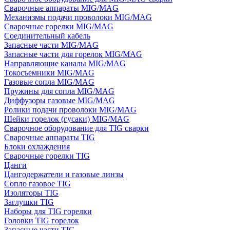
Сварочные аппараты MIG/MAG
Механизмы подачи проволоки MIG/MAG
Сварочные горелки MIG/MAG
Соединительный кабель
Запасные части MIG/MAG
Запасные части для горелок MIG/MAG
Направляющие каналы MIG/MAG
Токосъемники MIG/MAG
Газовые сопла MIG/MAG
Пружины для сопла MIG/MAG
Диффузоры газовые MIG/MAG
Ролики подачи проволоки MIG/MAG
Шейки горелок (гусаки) MIG/MAG
Сварочное оборудование для TIG сварки
Сварочные аппараты TIG
Блоки охлаждения
Сварочные горелки TIG
Цанги
Цангодержатели и газовые линзы
Сопло газовое TIG
Изоляторы TIG
Заглушки TIG
Наборы для TIG горелки
Головки TIG горелок
Запасные части TIG