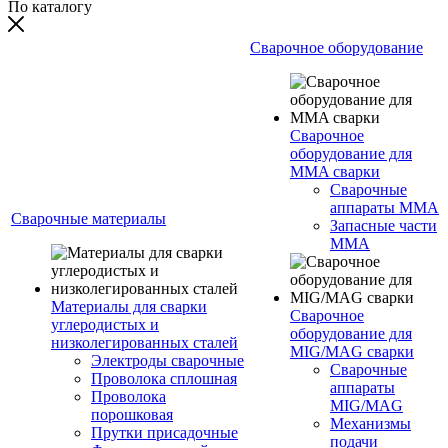
По каталогу
Сварочное оборудование
Сварочное
оборудование для
MMA сварки
Сварочные
аппараты MMA
Сварочные материалы
Запасные части
MMA
Материалы для сварки
Сварочное
углеродистых и
оборудование для
низколегированных сталей
MIG/MAG сварки
Электроды сварочные
Сварочные
Проволока сплошная
аппараты
Проволока
MIG/MAG
порошковая
Механизмы
Прутки присадочные
подачи