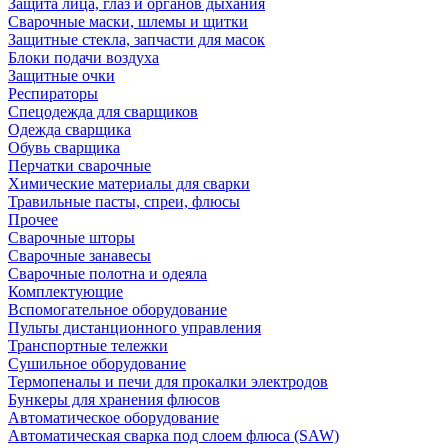
Защита лица, глаз и органов дыхания
Сварочные маски, шлемы и щитки
Защитные стекла, запчасти для масок
Блоки подачи воздуха
Защитные очки
Респираторы
Спецодежда для сварщиков
Одежда сварщика
Обувь сварщика
Перчатки сварочные
Химические материалы для сварки
Травильные пасты, спреи, флюсы
Прочее
Сварочные шторы
Сварочные занавесы
Сварочные полотна и одеяла
Комплектующие
Вспомогательное оборудование
Пульты дистанционного управления
Транспортные тележки
Сушильное оборудование
Термопеналы и печи для прокалки электродов
Бункеры для хранения флюсов
Автоматическое оборудование
Автоматическая сварка под слоем флюса (SAW)