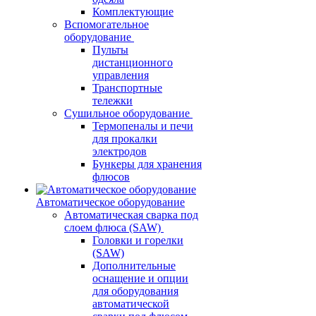
Комплектующие
Вспомогательное
оборудование
Пульты
дистанционного
управления
Транспортные
тележки
Сушильное оборудование
Термопеналы и печи
для прокалки
электродов
Бункеры для хранения
флюсов
Автоматическое оборудование
Автоматическая сварка под
слоем флюса (SAW)
Головки и горелки
(SAW)
Дополнительные
оснащение и опции
для оборудования
автоматической