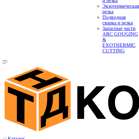
и резка
Экзотермическая
резка
Подводная
сварка и резка
Запасные части
ARC GOUGING
&
EXOTHERMIC
CUTTING
Каталог