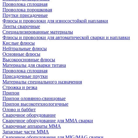
Проволока сплошная
Проволока порошковая
Прутки присадочные
Флюсы и проволоки для износостойкой наплавки
Ленты сварочные
Специализированные материалы
Флюсы и проволоки для автоматической сварки и наплавки
Кислые флюсы
Нейтральные флюсы
Основные флюсы
Высокоосновные флюсы
Материалы для сварки титана
Проволока сплошная
Присадочные прутки
Материалы специального назначения
Строжка и резка
Припои
Припои оловянно-свинцовые
Припои высокотехнологичные
Олово и баббит
Сварочное оборудование
Сварочное оборудование для MMA сварки
Сварочные аппараты MMA
Запасные части MMA
Сварочное оборудование для MIG/MAG сварки