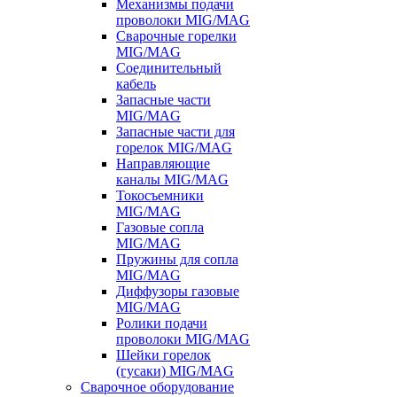
Механизмы подачи
проволоки MIG/MAG
Сварочные горелки
MIG/MAG
Соединительный
кабель
Запасные части
MIG/MAG
Запасные части для
горелок MIG/MAG
Направляющие
каналы MIG/MAG
Токосъемники
MIG/MAG
Газовые сопла
MIG/MAG
Пружины для сопла
MIG/MAG
Диффузоры газовые
MIG/MAG
Ролики подачи
проволоки MIG/MAG
Шейки горелок
(гусаки) MIG/MAG
Сварочное оборудование