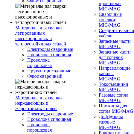
Флюс сварочный
проволоки
MIG/MAG
Сварочные
горелки
MIG/MAG
Материалы для сварки
Соединительны
легированных
кабель
высокопрочных и
Запасные части
теплоустойчивых сталей
MIG/MAG
Электроды сварочные
Запасные части
Проволока сплошная
для горелок
Проволока
MIG/MAG
порошковая
Направляющие
Прутки присадочные
каналы
Флюс сварочный
MIG/MAG
Токосъемники
MIG/MAG
Газовые сопла
Материалы для сварки
MIG/MAG
нержавеющих и
Пружины для
жаростойких сталей
сопла MIG/MAG
Электроды сварочные
Диффузоры
Проволока сплошная
газовые
Проволока
MIG/MAG
порошковая
Ролики подачи