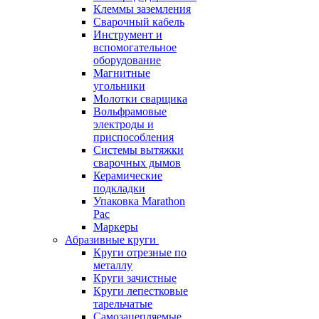
Клеммы заземления
Сварочный кабель
Инструмент и
вспомогательное
оборудование
Магнитные
угольники
Молотки сварщика
Вольфрамовые
электроды и
приспособления
Системы вытяжки
сварочных дымов
Керамические
подкладки
Упаковка Marathon
Pac
Маркеры
Абразивные круги
Круги отрезные по
металлу
Круги зачистные
Круги лепестковые
тарельчатые
Самозацепляемые