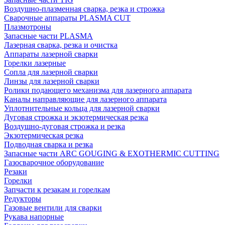
Воздушно-плазменная сварка, резка и строжка
Сварочные аппараты PLASMA CUT
Плазмотроны
Запасные части PLASMA
Лазерная сварка, резка и очистка
Аппараты лазерной сварки
Горелки лазерные
Сопла для лазерной сварки
Линзы для лазерной сварки
Ролики подающего механизма для лазерного аппарата
Каналы направляющие для лазерного аппарата
Уплотнительные кольца для лазерной сварки
Дуговая строжка и экзотермическая резка
Воздушно-дуговая строжка и резка
Экзотермическая резка
Подводная сварка и резка
Запасные части ARC GOUGING & EXOTHERMIC CUTTING
Газосварочное оборудование
Резаки
Горелки
Запчасти к резакам и горелкам
Редукторы
Газовые вентили для сварки
Рукава напорные