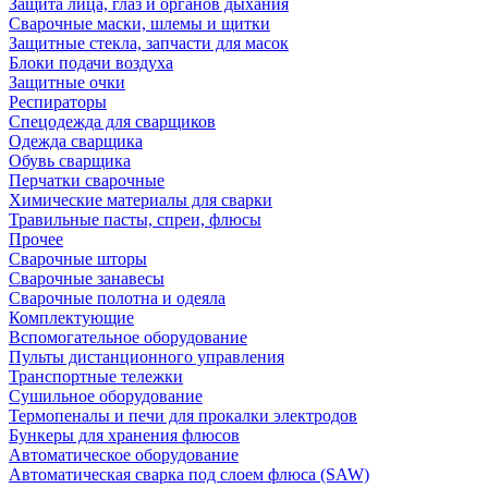
Защита лица, глаз и органов дыхания
Сварочные маски, шлемы и щитки
Защитные стекла, запчасти для масок
Блоки подачи воздуха
Защитные очки
Респираторы
Спецодежда для сварщиков
Одежда сварщика
Обувь сварщика
Перчатки сварочные
Химические материалы для сварки
Травильные пасты, спреи, флюсы
Прочее
Сварочные шторы
Сварочные занавесы
Сварочные полотна и одеяла
Комплектующие
Вспомогательное оборудование
Пульты дистанционного управления
Транспортные тележки
Сушильное оборудование
Термопеналы и печи для прокалки электродов
Бункеры для хранения флюсов
Автоматическое оборудование
Автоматическая сварка под слоем флюса (SAW)