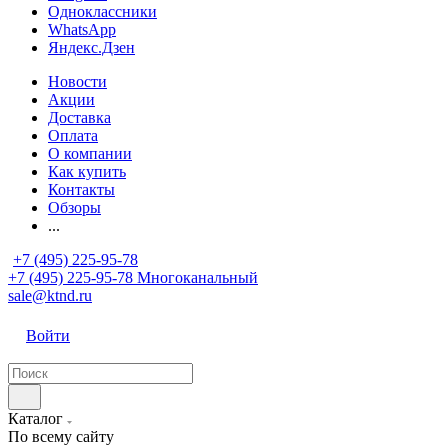
Одноклассники
WhatsApp
Яндекс.Дзен
Новости
Акции
Доставка
Оплата
О компании
Как купить
Контакты
Обзоры
...
+7 (495) 225-95-78
+7 (495) 225-95-78
Многоканальный
sale@ktnd.ru
Войти
Каталог
По всему сайту