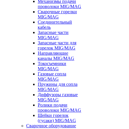
Механизмы подачи
проволоки MIG/MAG
Сварочные горелки
MIG/MAG
Соединительный
кабель
Запасные части
MIG/MAG
Запасные части для
горелок MIG/MAG
Направляющие
каналы MIG/MAG
Токосъемники
MIG/MAG
Газовые сопла
MIG/MAG
Пружины для сопла
MIG/MAG
Диффузоры газовые
MIG/MAG
Ролики подачи
проволоки MIG/MAG
Шейки горелок
(гусаки) MIG/MAG
Сварочное оборудование