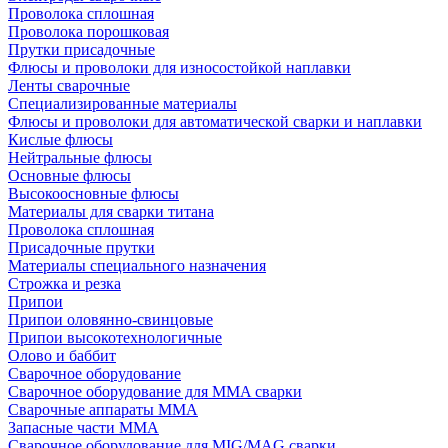
Проволока сплошная
Проволока порошковая
Прутки присадочные
Флюсы и проволоки для износостойкой наплавки
Ленты сварочные
Специализированные материалы
Флюсы и проволоки для автоматической сварки и наплавки
Кислые флюсы
Нейтральные флюсы
Основные флюсы
Высокоосновные флюсы
Материалы для сварки титана
Проволока сплошная
Присадочные прутки
Материалы специального назначения
Строжка и резка
Припои
Припои оловянно-свинцовые
Припои высокотехнологичные
Олово и баббит
Сварочное оборудование
Сварочное оборудование для MMA сварки
Сварочные аппараты MMA
Запасные части MMA
Сварочное оборудование для MIG/MAG сварки