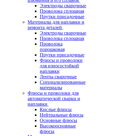
алюминия и его сплавов
Электроды сварочные
Проволока сплошная
Прутки присадочные
Материалы для наплавки и
ремонта деталей
Электроды сварочные
Проволока сплошная
Проволока
порошковая
Прутки присадочные
Флюсы и проволоки
для износостойкой
наплавки
Ленты сварочные
Специализированные
материалы
Флюсы и проволоки для
автоматической сварки и
наплавки
Кислые флюсы
Нейтральные флюсы
Основные флюсы
Высокоосновные
флюсы