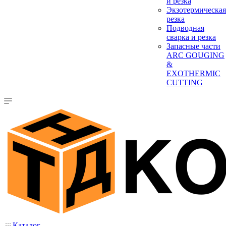
и резка
Экзотермическая
резка
Подводная
сварка и резка
Запасные части
ARC GOUGING
&
EXOTHERMIC
CUTTING
Каталог