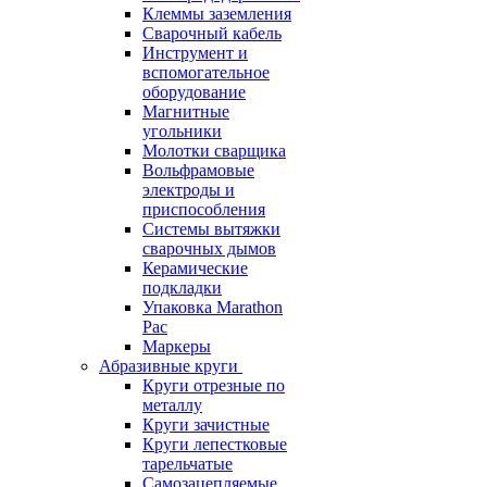
Клеммы заземления
Сварочный кабель
Инструмент и
вспомогательное
оборудование
Магнитные
угольники
Молотки сварщика
Вольфрамовые
электроды и
приспособления
Системы вытяжки
сварочных дымов
Керамические
подкладки
Упаковка Marathon
Pac
Маркеры
Абразивные круги
Круги отрезные по
металлу
Круги зачистные
Круги лепестковые
тарельчатые
Самозацепляемые