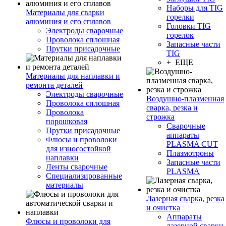
Наборы для TIG
Материалы для сварки
горелки
алюминия и его сплавов
Головки TIG
Электроды сварочные
горелок
Проволока сплошная
Запасные части
Прутки присадочные
TIG
+ ЕЩЕ
Материалы для наплавки и
ремонта деталей
Электроды сварочные
Воздушно-плазменная
Проволока сплошная
сварка, резка и
Проволока
строжка
порошковая
Сварочные
Прутки присадочные
аппараты
Флюсы и проволоки
PLASMA CUT
для износостойкой
Плазмотроны
наплавки
Запасные части
Ленты сварочные
PLASMA
Специализированные
материалы
Лазерная сварка, резка
и очистка
Аппараты
Флюсы и проволоки для
лазерной сварки