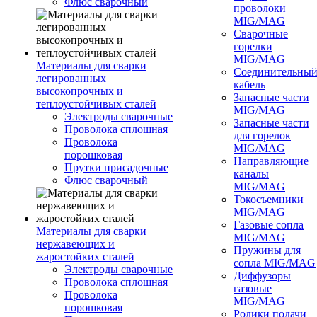
Флюс сварочный
проволоки
MIG/MAG
Сварочные
горелки
MIG/MAG
Материалы для сварки
Соединительны
легированных
кабель
высокопрочных и
Запасные части
теплоустойчивых сталей
MIG/MAG
Электроды сварочные
Запасные части
Проволока сплошная
для горелок
Проволока
MIG/MAG
порошковая
Направляющие
Прутки присадочные
каналы
Флюс сварочный
MIG/MAG
Токосъемники
MIG/MAG
Газовые сопла
Материалы для сварки
MIG/MAG
нержавеющих и
Пружины для
жаростойких сталей
сопла MIG/MAG
Электроды сварочные
Диффузоры
Проволока сплошная
газовые
Проволока
MIG/MAG
порошковая
Ролики подачи