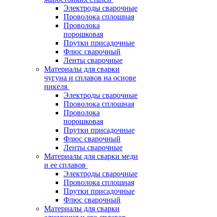
Электроды сварочные
Проволока сплошная
Проволока
порошковая
Прутки присадочные
Флюс сварочный
Ленты сварочные
Материалы для сварки
чугуна и сплавов на основе
никеля
Электроды сварочные
Проволока сплошная
Проволока
порошковая
Прутки присадочные
Флюс сварочный
Ленты сварочные
Материалы для сварки меди
и ее сплавов
Электроды сварочные
Проволока сплошная
Прутки присадочные
Флюс сварочный
Материалы для сварки