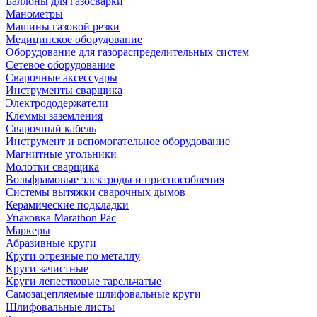
Баллоны для газосварки
Манометры
Машины газовой резки
Медицинское оборудование
Оборудование для газораспределительных систем
Сетевое оборудование
Сварочные аксессуары
Инструменты сварщика
Электрододержатели
Клеммы заземления
Сварочный кабель
Инструмент и вспомогательное оборудование
Магнитные угольники
Молотки сварщика
Вольфрамовые электроды и приспособления
Системы вытяжки сварочных дымов
Керамические подкладки
Упаковка Marathon Pac
Маркеры
Абразивные круги
Круги отрезные по металлу
Круги зачистные
Круги лепестковые тарельчатые
Самозацепляемые шлифовальные круги
Шлифовальные листы