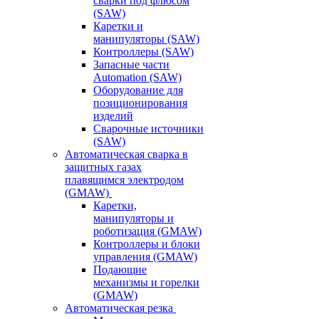
сварки под флюсом
(SAW)
Каретки и
манипуляторы (SAW)
Контроллеры (SAW)
Запасные части
Automation (SAW)
Оборудование для
позиционирования
изделий
Сварочные источники
(SAW)
Автоматическая сварка в
защитных газах
плавящимся электродом
(GMAW)
Каретки,
манипуляторы и
роботизация (GMAW)
Контроллеры и блоки
управления (GMAW)
Подающие
механизмы и горелки
(GMAW)
Автоматическая резка