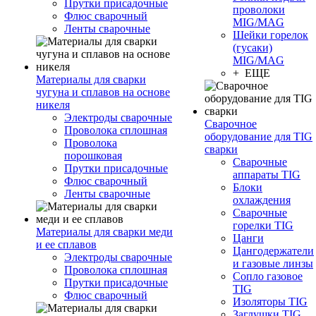
Прутки присадочные
проволоки
Флюс сварочный
MIG/MAG
Ленты сварочные
Шейки горелок
(гусаки)
MIG/MAG
+ ЕЩЕ
Материалы для сварки
чугуна и сплавов на основе
никеля
Электроды сварочные
Сварочное
Проволока сплошная
оборудование для TIG
Проволока
сварки
порошковая
Сварочные
Прутки присадочные
аппараты TIG
Флюс сварочный
Блоки
Ленты сварочные
охлаждения
Сварочные
горелки TIG
Материалы для сварки меди
Цанги
и ее сплавов
Цангодержатели
Электроды сварочные
и газовые линзы
Проволока сплошная
Сопло газовое
Прутки присадочные
TIG
Флюс сварочный
Изоляторы TIG
Заглушки TIG