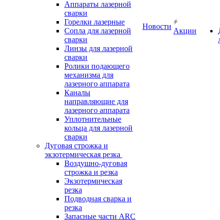
Аппараты лазерной
сварки
Горелки лазерные
Новости
Сопла для лазерной
Акции
сварки
Линзы для лазерной
сварки
Ролики подающего
механизма для
лазерного аппарата
Каналы
направляющие для
лазерного аппарата
Уплотнительные
кольца для лазерной
сварки
Дуговая строжка и
экзотермическая резка
Воздушно-дуговая
строжка и резка
Экзотермическая
резка
Подводная сварка и
резка
Запасные части ARC