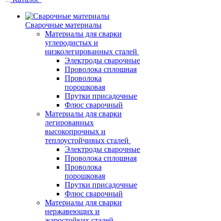
Сварочные материалы
Материалы для сварки
углеродистых и
низколегированных сталей
Электроды сварочные
Проволока сплошная
Проволока
порошковая
Прутки присадочные
Флюс сварочный
Материалы для сварки
легированных
высокопрочных и
теплоустойчивых сталей
Электроды сварочные
Проволока сплошная
Проволока
порошковая
Прутки присадочные
Флюс сварочный
Материалы для сварки
нержавеющих и
жаростойких сталей