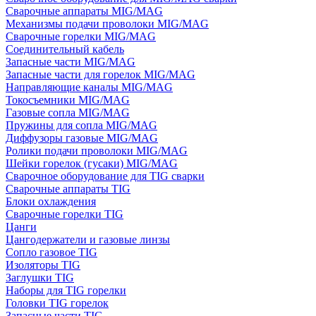
Сварочные аппараты MIG/MAG
Механизмы подачи проволоки MIG/MAG
Сварочные горелки MIG/MAG
Соединительный кабель
Запасные части MIG/MAG
Запасные части для горелок MIG/MAG
Направляющие каналы MIG/MAG
Токосъемники MIG/MAG
Газовые сопла MIG/MAG
Пружины для сопла MIG/MAG
Диффузоры газовые MIG/MAG
Ролики подачи проволоки MIG/MAG
Шейки горелок (гусаки) MIG/MAG
Сварочное оборудование для TIG сварки
Сварочные аппараты TIG
Блоки охлаждения
Сварочные горелки TIG
Цанги
Цангодержатели и газовые линзы
Сопло газовое TIG
Изоляторы TIG
Заглушки TIG
Наборы для TIG горелки
Головки TIG горелок
Запасные части TIG