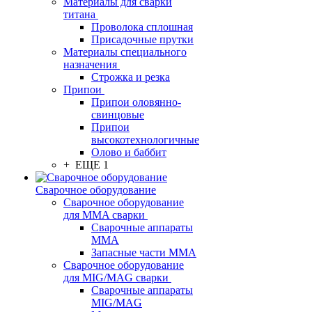
Материалы для сварки
титана
Проволока сплошная
Присадочные прутки
Материалы специального
назначения
Строжка и резка
Припои
Припои оловянно-
свинцовые
Припои
высокотехнологичные
Олово и баббит
+ ЕЩЕ 1
Сварочное оборудование
Сварочное оборудование
для MMA сварки
Сварочные аппараты
MMA
Запасные части MMA
Сварочное оборудование
для MIG/MAG сварки
Сварочные аппараты
MIG/MAG