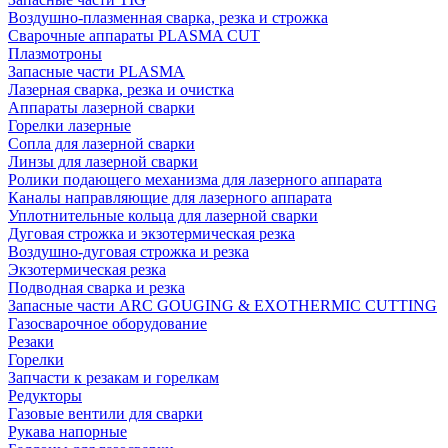
Воздушно-плазменная сварка, резка и строжка
Сварочные аппараты PLASMA CUT
Плазмотроны
Запасные части PLASMA
Лазерная сварка, резка и очистка
Аппараты лазерной сварки
Горелки лазерные
Сопла для лазерной сварки
Линзы для лазерной сварки
Ролики подающего механизма для лазерного аппарата
Каналы направляющие для лазерного аппарата
Уплотнительные кольца для лазерной сварки
Дуговая строжка и экзотермическая резка
Воздушно-дуговая строжка и резка
Экзотермическая резка
Подводная сварка и резка
Запасные части ARC GOUGING & EXOTHERMIC CUTTING
Газосварочное оборудование
Резаки
Горелки
Запчасти к резакам и горелкам
Редукторы
Газовые вентили для сварки
Рукава напорные