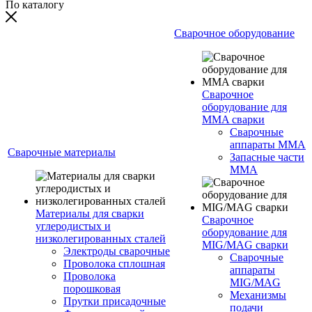
По каталогу
Сварочное оборудование
Сварочное
оборудование для
MMA сварки
Сварочные
аппараты MMA
Сварочные материалы
Запасные части
MMA
Материалы для сварки
Сварочное
углеродистых и
оборудование для
низколегированных сталей
MIG/MAG сварки
Электроды сварочные
Сварочные
Проволока сплошная
аппараты
Проволока
MIG/MAG
порошковая
Механизмы
Прутки присадочные
подачи