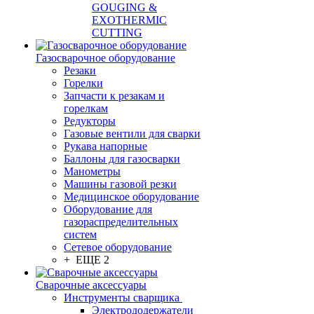
GOUGING &
EXOTHERMIC
CUTTING
Газосварочное оборудование
Резаки
Горелки
Запчасти к резакам и
горелкам
Редукторы
Газовые вентили для сварки
Рукава напорные
Баллоны для газосварки
Манометры
Машины газовой резки
Медицинское оборудование
Оборудование для
газораспределительных
систем
Сетевое оборудование
+ ЕЩЕ 2
Сварочные аксессуары
Инструменты сварщика
Электрододержатели