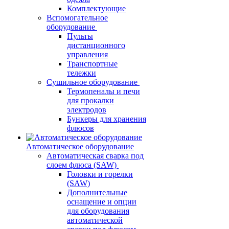
Комплектующие
Вспомогательное
оборудование
Пульты
дистанционного
управления
Транспортные
тележки
Сушильное оборудование
Термопеналы и печи
для прокалки
электродов
Бункеры для хранения
флюсов
Автоматическое оборудование
Автоматическая сварка под
слоем флюса (SAW)
Головки и горелки
(SAW)
Дополнительные
оснащение и опции
для оборудования
автоматической