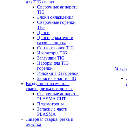
для TIG сварки
Сварочные аппараты
TIG
Блоки охлаждения
Сварочные горелки
TIG
Цанги
Цангодержатели и
газовые линзы
Сопло газовое TIG
Изоляторы TIG
Заглушки TIG
Наборы для TIG
горелки
Услуг
Головки TIG горелок
Запасные части TIG
Воздушно-плазменная
сварка, резка и строжка
Сварочные аппараты
PLASMA CUT
Плазмотроны
Запасные части
PLASMA
Лазерная сварка, резка и
очистка