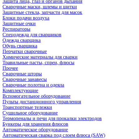
Защита лица, глаз и органов дыхания
Сварочные маски, шлемы и щитки
Защитные стекла, запчасти для масок
Блоки подачи воздуха
Защитные очки
Респираторы
Спецодежда для сварщиков
Одежда сварщика
Обувь сварщика
Перчатки сварочные
Химические материалы для сварки
Травильные пасты, спреи, флюсы
Прочее
Сварочные шторы
Сварочные занавесы
Сварочные полотна и одеяла
Комплектующие
Вспомогательное оборудование
Пульты дистанционного управления
Транспортные тележки
Сушильное оборудование
Термопеналы и печи для прокалки электродов
Бункеры для хранения флюсов
Автоматическое оборудование
Автоматическая сварка под слоем флюса (SAW)