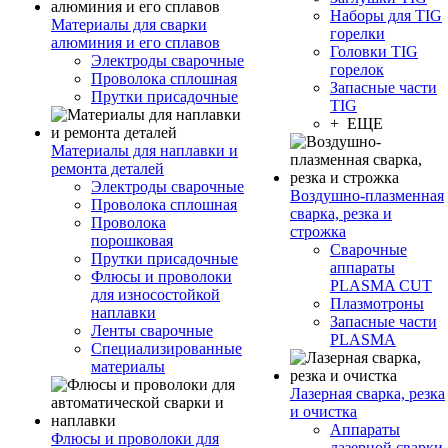
Наборы для TIG
Материалы для сварки
горелки
алюминия и его сплавов
Головки TIG
Электроды сварочные
горелок
Проволока сплошная
Запасные части
Прутки присадочные
TIG
+ ЕЩЕ
Материалы для наплавки и
ремонта деталей
Электроды сварочные
Воздушно-плазменная
Проволока сплошная
сварка, резка и
Проволока
строжка
порошковая
Сварочные
Прутки присадочные
аппараты
Флюсы и проволоки
PLASMA CUT
для износостойкой
Плазмотроны
наплавки
Запасные части
Ленты сварочные
PLASMA
Специализированные
материалы
Лазерная сварка, резка
и очистка
Аппараты
Флюсы и проволоки для
лазерной сварки