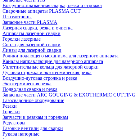
Воздушно-плазменная сварка, резка и строжка
Сварочные аппараты PLASMA CUT
Плазмотроны
Запасные части PLASMA
Лазерная сварка, резка и очистка
Аппараты лазерной сварки
Горелки лазерные
Сопла для лазерной сварки
Линзы для лазерной сварки
Ролики подающего механизма для лазерного аппарата
Каналы направляющие для лазерного аппарата
Уплотнительные кольца для лазерной сварки
Дуговая строжка и экзотермическая резка
Воздушно-дуговая строжка и резка
Экзотермическая резка
Подводная сварка и резка
Запасные части ARC GOUGING & EXOTHERMIC CUTTING
Газосварочное оборудование
Резаки
Горелки
Запчасти к резакам и горелкам
Редукторы
Газовые вентили для сварки
Рукава напорные