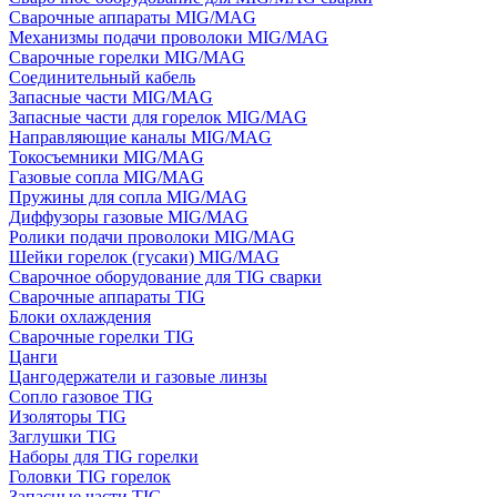
Сварочные аппараты MIG/MAG
Механизмы подачи проволоки MIG/MAG
Сварочные горелки MIG/MAG
Соединительный кабель
Запасные части MIG/MAG
Запасные части для горелок MIG/MAG
Направляющие каналы MIG/MAG
Токосъемники MIG/MAG
Газовые сопла MIG/MAG
Пружины для сопла MIG/MAG
Диффузоры газовые MIG/MAG
Ролики подачи проволоки MIG/MAG
Шейки горелок (гусаки) MIG/MAG
Сварочное оборудование для TIG сварки
Сварочные аппараты TIG
Блоки охлаждения
Сварочные горелки TIG
Цанги
Цангодержатели и газовые линзы
Сопло газовое TIG
Изоляторы TIG
Заглушки TIG
Наборы для TIG горелки
Головки TIG горелок
Запасные части TIG