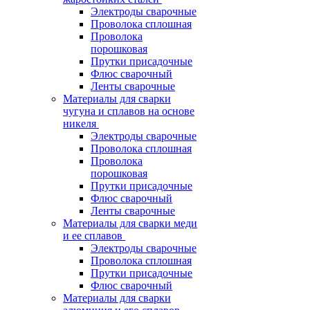
Электроды сварочные
Проволока сплошная
Проволока
порошковая
Прутки присадочные
Флюс сварочный
Ленты сварочные
Материалы для сварки
чугуна и сплавов на основе
никеля
Электроды сварочные
Проволока сплошная
Проволока
порошковая
Прутки присадочные
Флюс сварочный
Ленты сварочные
Материалы для сварки меди
и ее сплавов
Электроды сварочные
Проволока сплошная
Прутки присадочные
Флюс сварочный
Материалы для сварки