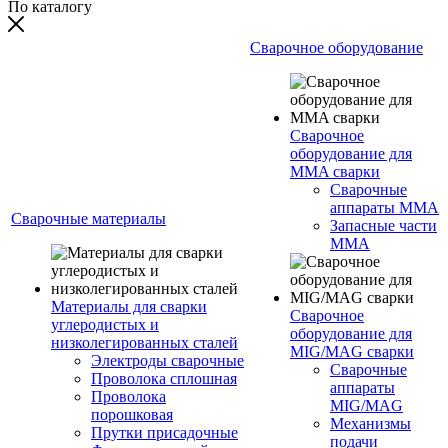
По каталогу
Сварочное оборудование
Сварочное
оборудование для
MMA сварки
Сварочные
аппараты MMA
Сварочные материалы
Запасные части
MMA
Материалы для сварки
Сварочное
углеродистых и
оборудование для
низколегированных сталей
MIG/MAG сварки
Электроды сварочные
Сварочные
Проволока сплошная
аппараты
Проволока
MIG/MAG
порошковая
Механизмы
Прутки присадочные
подачи