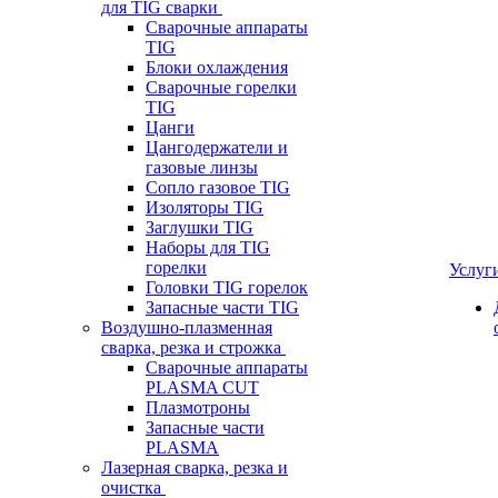
для TIG сварки
Сварочные аппараты
TIG
Блоки охлаждения
Сварочные горелки
TIG
Цанги
Цангодержатели и
газовые линзы
Сопло газовое TIG
Изоляторы TIG
Заглушки TIG
Наборы для TIG
горелки
Услуг
Головки TIG горелок
Запасные части TIG
Воздушно-плазменная
сварка, резка и строжка
Сварочные аппараты
PLASMA CUT
Плазмотроны
Запасные части
PLASMA
Лазерная сварка, резка и
очистка