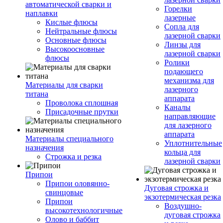
автоматической сварки и
Горелки
наплавки
лазерные
Кислые флюсы
Сопла для
Нейтральные флюсы
лазерной сварки
Основные флюсы
Линзы для
Высокоосновные
лазерной сварки
флюсы
Ролики
подающего
механизма для
Материалы для сварки
лазерного
титана
аппарата
Проволока сплошная
Каналы
Присадочные прутки
направляющие
для лазерного
аппарата
Материалы специального
Уплотнительные
назначения
кольца для
Строжка и резка
лазерной сварки
Припои
Припои оловянно-
Дуговая строжка и
свинцовые
экзотермическая резка
Припои
Воздушно-
высокотехнологичные
дуговая строжка
Олово и баббит