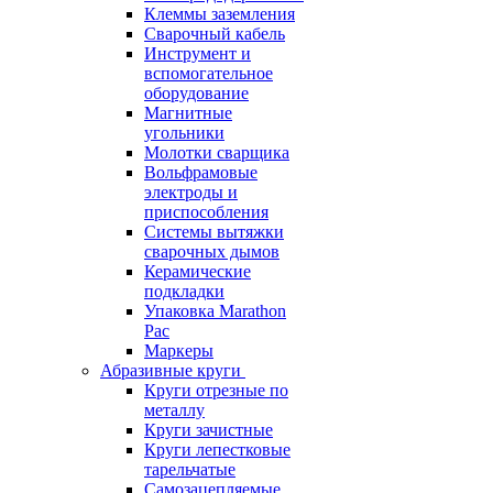
Клеммы заземления
Сварочный кабель
Инструмент и
вспомогательное
оборудование
Магнитные
угольники
Молотки сварщика
Вольфрамовые
электроды и
приспособления
Системы вытяжки
сварочных дымов
Керамические
подкладки
Упаковка Marathon
Pac
Маркеры
Абразивные круги
Круги отрезные по
металлу
Круги зачистные
Круги лепестковые
тарельчатые
Самозацепляемые