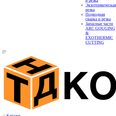
и резка
Экзотермическая
резка
Подводная
сварка и резка
Запасные части
ARC GOUGING
&
EXOTHERMIC
CUTTING
Каталог