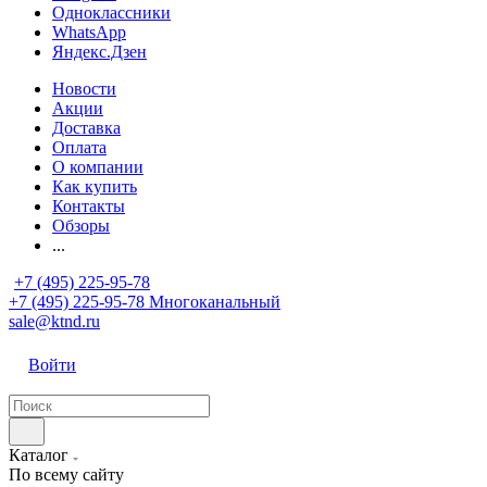
Одноклассники
WhatsApp
Яндекс.Дзен
Новости
Акции
Доставка
Оплата
О компании
Как купить
Контакты
Обзоры
...
+7 (495) 225-95-78
+7 (495) 225-95-78
Многоканальный
sale@ktnd.ru
Войти
Каталог
По всему сайту