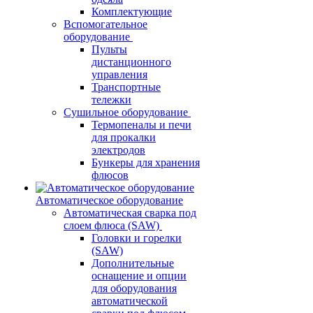
Комплектующие
Вспомогательное
оборудование
Пульты
дистанционного
управления
Транспортные
тележки
Сушильное оборудование
Термопеналы и печи
для прокалки
электродов
Бункеры для хранения
флюсов
Автоматическое оборудование
Автоматическая сварка под
слоем флюса (SAW)
Головки и горелки
(SAW)
Дополнительные
оснащение и опции
для оборудования
автоматической