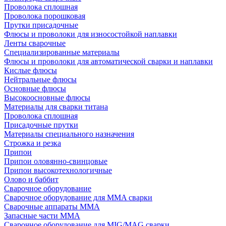
Проволока сплошная
Проволока порошковая
Прутки присадочные
Флюсы и проволоки для износостойкой наплавки
Ленты сварочные
Специализированные материалы
Флюсы и проволоки для автоматической сварки и наплавки
Кислые флюсы
Нейтральные флюсы
Основные флюсы
Высокоосновные флюсы
Материалы для сварки титана
Проволока сплошная
Присадочные прутки
Материалы специального назначения
Строжка и резка
Припои
Припои оловянно-свинцовые
Припои высокотехнологичные
Олово и баббит
Сварочное оборудование
Сварочное оборудование для MMA сварки
Сварочные аппараты MMA
Запасные части MMA
Сварочное оборудование для MIG/MAG сварки