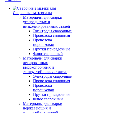
Сварочные материалы
Материалы для сварки
углеродистых и
низколегированных сталей
Электроды сварочные
Проволока сплошная
Проволока
порошковая
Прутки присадочные
Флюс сварочный
Материалы для сварки
легированных
высокопрочных и
теплоустойчивых сталей
Электроды сварочные
Проволока сплошная
Проволока
порошковая
Прутки присадочные
Флюс сварочный
Материалы для сварки
нержавеющих и
жаростойких сталей