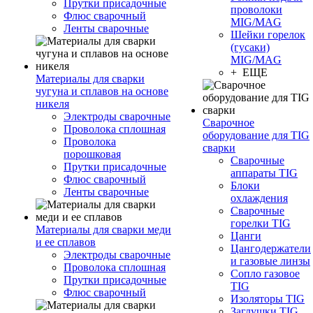
Прутки присадочные
проволоки
Флюс сварочный
MIG/MAG
Ленты сварочные
Шейки горелок
(гусаки)
MIG/MAG
+ ЕЩЕ
Материалы для сварки
чугуна и сплавов на основе
никеля
Электроды сварочные
Сварочное
Проволока сплошная
оборудование для TIG
Проволока
сварки
порошковая
Сварочные
Прутки присадочные
аппараты TIG
Флюс сварочный
Блоки
Ленты сварочные
охлаждения
Сварочные
горелки TIG
Материалы для сварки меди
Цанги
и ее сплавов
Цангодержатели
Электроды сварочные
и газовые линзы
Проволока сплошная
Сопло газовое
Прутки присадочные
TIG
Флюс сварочный
Изоляторы TIG
Заглушки TIG