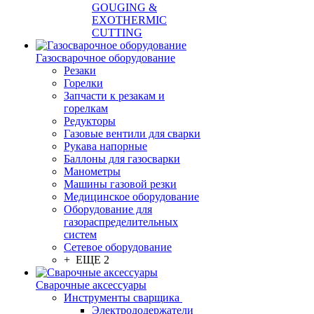
GOUGING &
EXOTHERMIC
CUTTING
Газосварочное оборудование
Резаки
Горелки
Запчасти к резакам и
горелкам
Редукторы
Газовые вентили для сварки
Рукава напорные
Баллоны для газосварки
Манометры
Машины газовой резки
Медицинское оборудование
Оборудование для
газораспределительных
систем
Сетевое оборудование
+ ЕЩЕ 2
Сварочные аксессуары
Инструменты сварщика
Электрододержатели