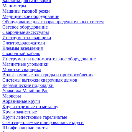
Баллоны для газосварки
Манометры
Машины газовой резки
Медицинское оборудование
Оборудование для газораспределительных систем
Сетевое оборудование
Сварочные аксессуары
Инструменты сварщика
Электрододержатели
Клеммы заземления
Сварочный кабель
Инструмент и вспомогательное оборудование
Магнитные угольники
Молотки сварщика
Вольфрамовые электроды и приспособления
Системы вытяжки сварочных дымов
Керамические подкладки
Упаковка Marathon Pac
Маркеры
Абразивные круги
Круги отрезные по металлу
Круги зачистные
Круги лепестковые тарельчатые
Самозацепляемые шлифовальные круги
Шлифовальные листы