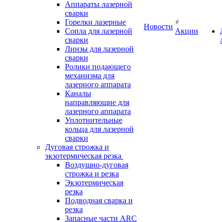
Аппараты лазерной
сварки
Горелки лазерные
Новости
Сопла для лазерной
Акции
сварки
Линзы для лазерной
сварки
Ролики подающего
механизма для
лазерного аппарата
Каналы
направляющие для
лазерного аппарата
Уплотнительные
кольца для лазерной
сварки
Дуговая строжка и
экзотермическая резка
Воздушно-дуговая
строжка и резка
Экзотермическая
резка
Подводная сварка и
резка
Запасные части ARC