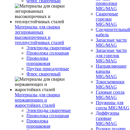
Флюс сварочный
проволоки
MIG/MAG
Сварочные
горелки
MIG/MAG
Материалы для сварки
Соединительны
легированных
кабель
высокопрочных и
Запасные части
теплоустойчивых сталей
MIG/MAG
Электроды сварочные
Запасные части
Проволока сплошная
для горелок
Проволока
MIG/MAG
порошковая
Направляющие
Прутки присадочные
каналы
Флюс сварочный
MIG/MAG
Токосъемники
MIG/MAG
Газовые сопла
Материалы для сварки
MIG/MAG
нержавеющих и
Пружины для
жаростойких сталей
сопла MIG/MAG
Электроды сварочные
Диффузоры
Проволока сплошная
газовые
Проволока
MIG/MAG
порошковая
Ролики подачи