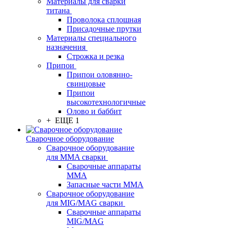
Материалы для сварки
титана
Проволока сплошная
Присадочные прутки
Материалы специального
назначения
Строжка и резка
Припои
Припои оловянно-
свинцовые
Припои
высокотехнологичные
Олово и баббит
+ ЕЩЕ 1
Сварочное оборудование
Сварочное оборудование
для MMA сварки
Сварочные аппараты
MMA
Запасные части MMA
Сварочное оборудование
для MIG/MAG сварки
Сварочные аппараты
MIG/MAG