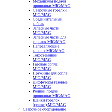
Механизмы подачи
проволоки MIG/MAG
Сварочные горелки
MIG/MAG
Соединительный
кабель
Запасные части
MIG/MAG
Запасные части для
горелок MIG/MAG
Направляющие
каналы MIG/MAG
Токосъемники
MIG/MAG
Газовые сопла
MIG/MAG
Пружины для сопла
MIG/MAG
Диффузоры газовые
MIG/MAG
Ролики подачи
проволоки MIG/MAG
Шейки горелок
(гусаки) MIG/MAG
Сварочное оборудование