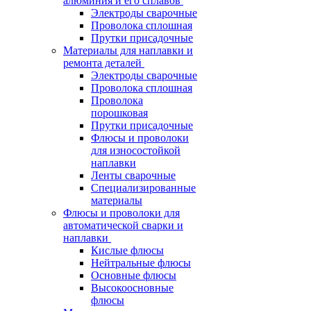
алюминия и его сплавов
Электроды сварочные
Проволока сплошная
Прутки присадочные
Материалы для наплавки и
ремонта деталей
Электроды сварочные
Проволока сплошная
Проволока
порошковая
Прутки присадочные
Флюсы и проволоки
для износостойкой
наплавки
Ленты сварочные
Специализированные
материалы
Флюсы и проволоки для
автоматической сварки и
наплавки
Кислые флюсы
Нейтральные флюсы
Основные флюсы
Высокоосновные
флюсы