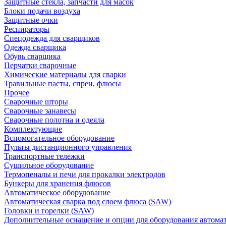
Защитные стекла, запчасти для масок
Блоки подачи воздуха
Защитные очки
Респираторы
Спецодежда для сварщиков
Одежда сварщика
Обувь сварщика
Перчатки сварочные
Химические материалы для сварки
Травильные пасты, спреи, флюсы
Прочее
Сварочные шторы
Сварочные занавесы
Сварочные полотна и одеяла
Комплектующие
Вспомогательное оборудование
Пульты дистанционного управления
Транспортные тележки
Сушильное оборудование
Термопеналы и печи для прокалки электродов
Бункеры для хранения флюсов
Автоматическое оборудование
Автоматическая сварка под слоем флюса (SAW)
Головки и горелки (SAW)
Дополнительные оснащение и опции для оборудования автома