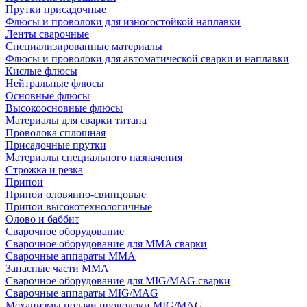
Прутки присадочные
Флюсы и проволоки для износостойкой наплавки
Ленты сварочные
Специализированные материалы
Флюсы и проволоки для автоматической сварки и наплавки
Кислые флюсы
Нейтральные флюсы
Основные флюсы
Высокоосновные флюсы
Материалы для сварки титана
Проволока сплошная
Присадочные прутки
Материалы специального назначения
Строжка и резка
Припои
Припои оловянно-свинцовые
Припои высокотехнологичные
Олово и баббит
Сварочное оборудование
Сварочное оборудование для MMA сварки
Сварочные аппараты MMA
Запасные части MMA
Сварочное оборудование для MIG/MAG сварки
Сварочные аппараты MIG/MAG
Механизмы подачи проволоки MIG/MAG