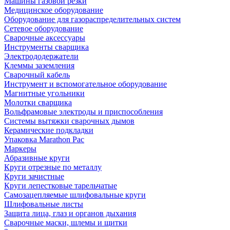
Машины газовой резки
Медицинское оборудование
Оборудование для газораспределительных систем
Сетевое оборудование
Сварочные аксессуары
Инструменты сварщика
Электрододержатели
Клеммы заземления
Сварочный кабель
Инструмент и вспомогательное оборудование
Магнитные угольники
Молотки сварщика
Вольфрамовые электроды и приспособления
Системы вытяжки сварочных дымов
Керамические подкладки
Упаковка Marathon Pac
Маркеры
Абразивные круги
Круги отрезные по металлу
Круги зачистные
Круги лепестковые тарельчатые
Самозацепляемые шлифовальные круги
Шлифовальные листы
Защита лица, глаз и органов дыхания
Сварочные маски, шлемы и щитки