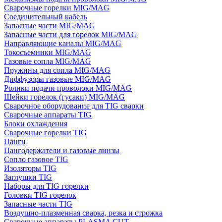
Сварочные горелки MIG/MAG
Соединительный кабель
Запасные части MIG/MAG
Запасные части для горелок MIG/MAG
Направляющие каналы MIG/MAG
Токосъемники MIG/MAG
Газовые сопла MIG/MAG
Пружины для сопла MIG/MAG
Диффузоры газовые MIG/MAG
Ролики подачи проволоки MIG/MAG
Шейки горелок (гусаки) MIG/MAG
Сварочное оборудование для TIG сварки
Сварочные аппараты TIG
Блоки охлаждения
Сварочные горелки TIG
Цанги
Цангодержатели и газовые линзы
Сопло газовое TIG
Изоляторы TIG
Заглушки TIG
Наборы для TIG горелки
Головки TIG горелок
Запасные части TIG
Воздушно-плазменная сварка, резка и строжка
Сварочные аппараты PLASMA CUT