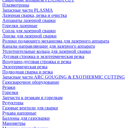
Плазмотроны
Запасные части PLASMA
Лазерная сварка, резка и очистка
Аппараты лазерной сварки
Горелки лазерные
Сопла для лазерной сварки
Линзы для лазерной сварки
Ролики подающего механизма для лазерного аппарата
Каналы направляющие для лазерного аппарата
Уплотнительные кольца для лазерной сварки
Дуговая строжка и экзотермическая резка
Воздушно-дуговая строжка и резка
Экзотермическая резка
Подводная сварка и резка
Запасные части ARC GOUGING & EXOTHERMIC CUTTING
Газосварочное оборудование
Резаки
Горелки
Запчасти к резакам и горелкам
Редукторы
Газовые вентили для сварки
Рукава напорные
Баллоны для газосварки
Манометры