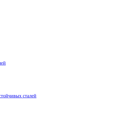
лей
стойчивых сталей