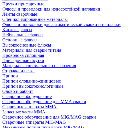
Прутки присадочные
Флюсы и проволоки для износостойкой наплавки
Ленты сварочные
Специализированные материалы
Флюсы и проволоки для автоматической сварки и наплавки
Кислые флюсы
Нейтральные флюсы
Основные флюсы
Высокоосновные флюсы
Материалы для сварки титана
Проволока сплошная
Присадочные прутки
Материалы специального назначения
Строжка и резка
Припои
Припои оловянно-свинцовые
Припои высокотехнологичные
Олово и баббит
Сварочное оборудование
Сварочное оборудование для MMA сварки
Сварочные аппараты MMA
Запасные части MMA
Сварочное оборудование для MIG/MAG сварки
Сварочные аппараты MIG/MAG
Механизмы подачи проволоки MIG/MAG