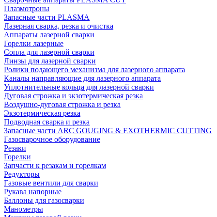
Плазмотроны
Запасные части PLASMA
Лазерная сварка, резка и очистка
Аппараты лазерной сварки
Горелки лазерные
Сопла для лазерной сварки
Линзы для лазерной сварки
Ролики подающего механизма для лазерного аппарата
Каналы направляющие для лазерного аппарата
Уплотнительные кольца для лазерной сварки
Дуговая строжка и экзотермическая резка
Воздушно-дуговая строжка и резка
Экзотермическая резка
Подводная сварка и резка
Запасные части ARC GOUGING & EXOTHERMIC CUTTING
Газосварочное оборудование
Резаки
Горелки
Запчасти к резакам и горелкам
Редукторы
Газовые вентили для сварки
Рукава напорные
Баллоны для газосварки
Манометры