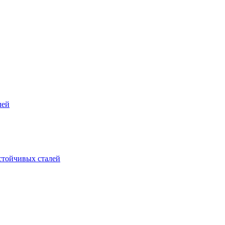
лей
стойчивых сталей