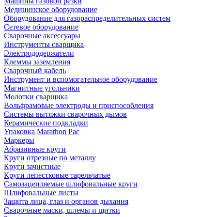
Машины газовой резки
Медицинское оборудование
Оборудование для газораспределительных систем
Сетевое оборудование
Сварочные аксессуары
Инструменты сварщика
Электрододержатели
Клеммы заземления
Сварочный кабель
Инструмент и вспомогательное оборудование
Магнитные угольники
Молотки сварщика
Вольфрамовые электроды и приспособления
Системы вытяжки сварочных дымов
Керамические подкладки
Упаковка Marathon Pac
Маркеры
Абразивные круги
Круги отрезные по металлу
Круги зачистные
Круги лепестковые тарельчатые
Самозацепляемые шлифовальные круги
Шлифовальные листы
Защита лица, глаз и органов дыхания
Сварочные маски, шлемы и щитки