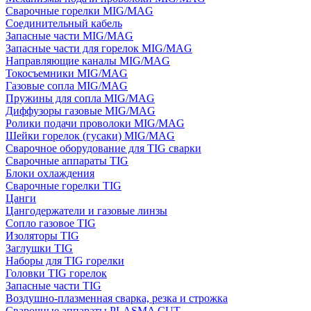
Сварочные горелки MIG/MAG
Соединительный кабель
Запасные части MIG/MAG
Запасные части для горелок MIG/MAG
Направляющие каналы MIG/MAG
Токосъемники MIG/MAG
Газовые сопла MIG/MAG
Пружины для сопла MIG/MAG
Диффузоры газовые MIG/MAG
Ролики подачи проволоки MIG/MAG
Шейки горелок (гусаки) MIG/MAG
Сварочное оборудование для TIG сварки
Сварочные аппараты TIG
Блоки охлаждения
Сварочные горелки TIG
Цанги
Цангодержатели и газовые линзы
Сопло газовое TIG
Изоляторы TIG
Заглушки TIG
Наборы для TIG горелки
Головки TIG горелок
Запасные части TIG
Воздушно-плазменная сварка, резка и строжка
Сварочные аппараты PLASMA CUT