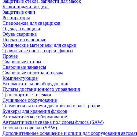
Защитные стекла, запчасти для масок
Блоки подачи воздуха
Защитные очки
Респираторы
Спецодежда для сварщиков
Одежда сварщика
Обувь сварщика
Перчатки сварочные
Химические материалы для сварки
Травильные пасты, спреи, флюсы
Прочее
Сварочные шторы
Сварочные занавесы
Сварочные полотна и одеяла
Комплектующие
Вспомогательное оборудование
Пульты дистанционного управления
Транспортные тележки
Сушильное оборудование
Термопеналы и печи для прокалки электродов
Бункеры для хранения флюсов
Автоматическое оборудование
Автоматическая сварка под слоем флюса (SAW)
Головки и горелки (SAW)
Дополнительные оснащение и опции для оборудования автома