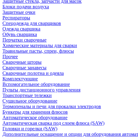
Защитные стекла, запчасти для масок
Блоки подачи воздуха
Защитные очки
Респираторы
Спецодежда для сварщиков
Одежда сварщика
Обувь сварщика
Перчатки сварочные
Химические материалы для сварки
Травильные пасты, спреи, флюсы
Прочее
Сварочные шторы
Сварочные занавесы
Сварочные полотна и одеяла
Комплектующие
Вспомогательное оборудование
Пульты дистанционного управления
Транспортные тележки
Сушильное оборудование
Термопеналы и печи для прокалки электродов
Бункеры для хранения флюсов
Автоматическое оборудование
Автоматическая сварка под слоем флюса (SAW)
Головки и горелки (SAW)
Дополнительные оснащение и опции для оборудования автома