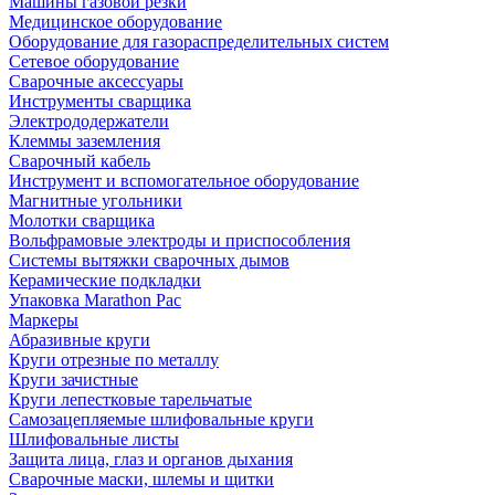
Машины газовой резки
Медицинское оборудование
Оборудование для газораспределительных систем
Сетевое оборудование
Сварочные аксессуары
Инструменты сварщика
Электрододержатели
Клеммы заземления
Сварочный кабель
Инструмент и вспомогательное оборудование
Магнитные угольники
Молотки сварщика
Вольфрамовые электроды и приспособления
Системы вытяжки сварочных дымов
Керамические подкладки
Упаковка Marathon Pac
Маркеры
Абразивные круги
Круги отрезные по металлу
Круги зачистные
Круги лепестковые тарельчатые
Самозацепляемые шлифовальные круги
Шлифовальные листы
Защита лица, глаз и органов дыхания
Сварочные маски, шлемы и щитки