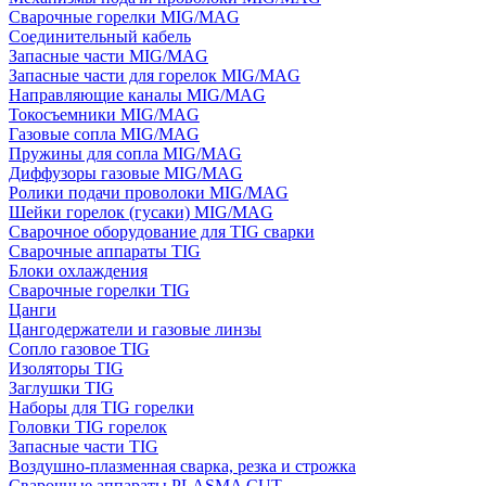
Сварочные горелки MIG/MAG
Соединительный кабель
Запасные части MIG/MAG
Запасные части для горелок MIG/MAG
Направляющие каналы MIG/MAG
Токосъемники MIG/MAG
Газовые сопла MIG/MAG
Пружины для сопла MIG/MAG
Диффузоры газовые MIG/MAG
Ролики подачи проволоки MIG/MAG
Шейки горелок (гусаки) MIG/MAG
Сварочное оборудование для TIG сварки
Сварочные аппараты TIG
Блоки охлаждения
Сварочные горелки TIG
Цанги
Цангодержатели и газовые линзы
Сопло газовое TIG
Изоляторы TIG
Заглушки TIG
Наборы для TIG горелки
Головки TIG горелок
Запасные части TIG
Воздушно-плазменная сварка, резка и строжка
Сварочные аппараты PLASMA CUT