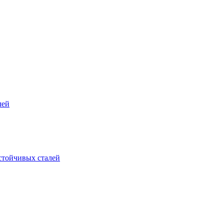
лей
стойчивых сталей