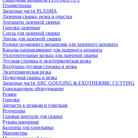
Плазмотроны
Запасные части PLASMA
Лазерная сварка, резка и очистка
Аппараты лазерной сварки
Горелки лазерные
Сопла для лазерной сварки
Линзы для лазерной сварки
Ролики подающего механизма для лазерного аппарата
Каналы направляющие для лазерного аппарата
Уплотнительные кольца для лазерной сварки
Дуговая строжка и экзотермическая резка
Воздушно-дуговая строжка и резка
Экзотермическая резка
Подводная сварка и резка
Запасные части ARC GOUGING & EXOTHERMIC CUTTING
Газосварочное оборудование
Резаки
Горелки
Запчасти к резакам и горелкам
Редукторы
Газовые вентили для сварки
Рукава напорные
Баллоны для газосварки
Манометры