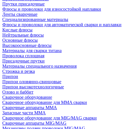
Прутки присадочные
Флюсы и проволоки для износостойкой наплавки
Ленты сварочные
Специализированные материалы
Флюсы и проволоки для автоматической сварки и наплавки
Кислые флюсы
Нейтральные флюсы
Основные флюсы
Высокоосновные флюсы
Материалы для сварки титана
Проволока сплошная
Присадочные прутки
Материалы специального назначения
Строжка и резка
Припои
Припои оловянно-свинцовые
Припои высокотехнологичные
Олово и баббит
Сварочное оборудование
Сварочное оборудование для MMA сварки
Сварочные аппараты MMA
Запасные части MMA
Сварочное оборудование для MIG/MAG сварки
Сварочные аппараты MIG/MAG
Механизмы подачи проволоки MIG/MAG