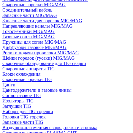
Сварочные горелки MIG/MAG
Соединительный кабель
Запасные части MIG/MAG
Запасные части для горелок MIG/MAG
Направляющие каналы MIG/MAG
Токосъемники MIG/MAG
Газовые сопла MIG/MAG
Пружины для сопла MIG/MAG
Диффузоры газовые MIG/MAG
Ролики подачи проволоки MIG/MAG
Шейки горелок (гусаки) MIG/MAG
Сварочное оборудование для TIG сварки
Сварочные аппараты TIG
Блоки охлаждения
Сварочные горелки TIG
Цанги
Цангодержатели и газовые линзы
Сопло газовое TIG
Изоляторы TIG
Заглушки TIG
Наборы для TIG горелки
Головки TIG горелок
Запасные части TIG
Воздушно-плазменная сварка, резка и строжка
Сварочные аппараты PLASMA CUT