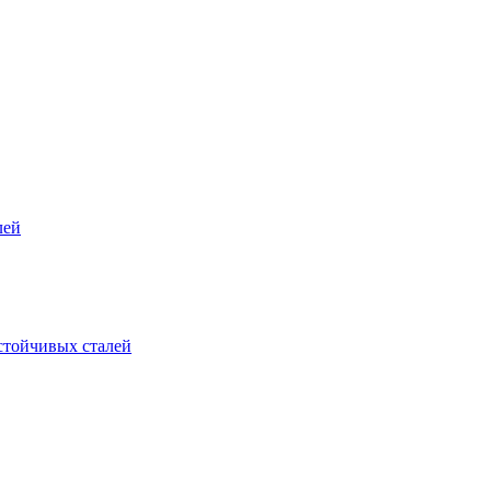
лей
стойчивых сталей