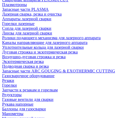
Плазмотроны
Запасные части PLASMA
Лазерная сварка, резка и очистка
Аппараты лазерной сварки
Горелки лазерные
Сопла для лазерной сварки
Линзы для лазерной сварки
Ролики подающего механизма для лазерного аппарата
Каналы направляющие для лазерного аппарата
Уплотнительные кольца для лазерной сварки
Дуговая строжка и экзотермическая резка
Воздушно-дуговая строжка и резка
Экзотермическая резка
Подводная сварка и резка
Запасные части ARC GOUGING & EXOTHERMIC CUTTING
Газосварочное оборудование
Резаки
Горелки
Запчасти к резакам и горелкам
Редукторы
Газовые вентили для сварки
Рукава напорные
Баллоны для газосварки
Манометры