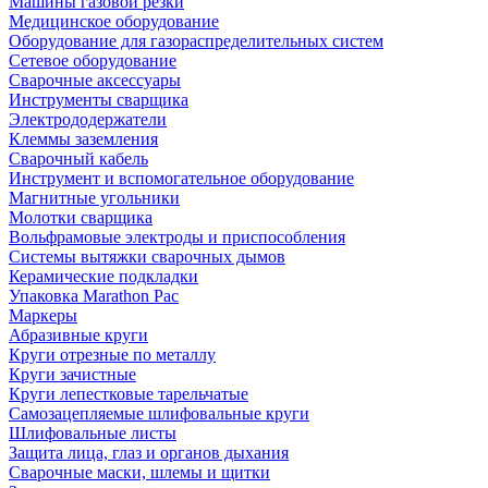
Машины газовой резки
Медицинское оборудование
Оборудование для газораспределительных систем
Сетевое оборудование
Сварочные аксессуары
Инструменты сварщика
Электрододержатели
Клеммы заземления
Сварочный кабель
Инструмент и вспомогательное оборудование
Магнитные угольники
Молотки сварщика
Вольфрамовые электроды и приспособления
Системы вытяжки сварочных дымов
Керамические подкладки
Упаковка Marathon Pac
Маркеры
Абразивные круги
Круги отрезные по металлу
Круги зачистные
Круги лепестковые тарельчатые
Самозацепляемые шлифовальные круги
Шлифовальные листы
Защита лица, глаз и органов дыхания
Сварочные маски, шлемы и щитки