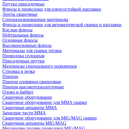
Прутки присадочные
Флюсы и проволоки для износостойкой наплавки
Ленты сварочные
Специализированные материалы
Флюсы и проволоки для автоматической сварки и наплавки
Кислые флюсы
Нейтральные флюсы
Основные флюсы
Высокоосновные флюсы
Материалы для сварки титана
Проволока сплошная
Присадочные прутки
Материалы специального назначения
Строжка и резка
Припои
Припои оловянно-свинцовые
Припои высокотехнологичные
Олово и баббит
Сварочное оборудование
Сварочное оборудование для MMA сварки
Сварочные аппараты MMA
Запасные части MMA
Сварочное оборудование для MIG/MAG сварки
Сварочные аппараты MIG/MAG
Механизмы подачи проволоки MIG/MAG