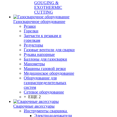
GOUGING &
EXOTHERMIC
CUTTING
Газосварочное оборудование
Резаки
Горелки
Запчасти к резакам и
горелкам
Редукторы
Газовые вентили для сварки
Рукава напорные
Баллоны для газосварки
Манометры
Машины газовой резки
Медицинское оборудование
Оборудование для
газораспределительных
систем
Сетевое оборудование
+ ЕЩЕ 2
Сварочные аксессуары
Инструменты сварщика
Электрододержатели