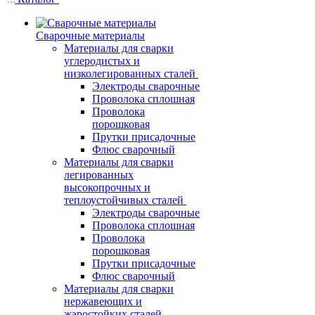
Сварочные материалы
Материалы для сварки
углеродистых и
низколегированных сталей
Электроды сварочные
Проволока сплошная
Проволока
порошковая
Прутки присадочные
Флюс сварочный
Материалы для сварки
легированных
высокопрочных и
теплоустойчивых сталей
Электроды сварочные
Проволока сплошная
Проволока
порошковая
Прутки присадочные
Флюс сварочный
Материалы для сварки
нержавеющих и
жаростойких сталей