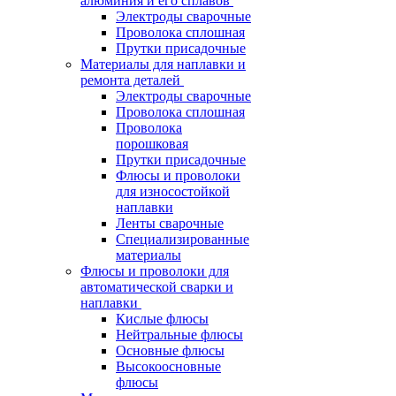
алюминия и его сплавов
Электроды сварочные
Проволока сплошная
Прутки присадочные
Материалы для наплавки и
ремонта деталей
Электроды сварочные
Проволока сплошная
Проволока
порошковая
Прутки присадочные
Флюсы и проволоки
для износостойкой
наплавки
Ленты сварочные
Специализированные
материалы
Флюсы и проволоки для
автоматической сварки и
наплавки
Кислые флюсы
Нейтральные флюсы
Основные флюсы
Высокоосновные
флюсы