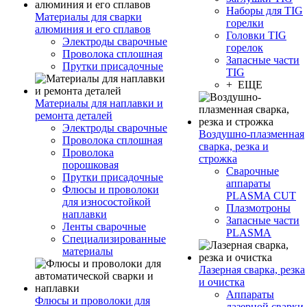
Наборы для TIG
Материалы для сварки
горелки
алюминия и его сплавов
Головки TIG
Электроды сварочные
горелок
Проволока сплошная
Запасные части
Прутки присадочные
TIG
+ ЕЩЕ
Материалы для наплавки и
ремонта деталей
Электроды сварочные
Воздушно-плазменная
Проволока сплошная
сварка, резка и
Проволока
строжка
порошковая
Сварочные
Прутки присадочные
аппараты
Флюсы и проволоки
PLASMA CUT
для износостойкой
Плазмотроны
наплавки
Запасные части
Ленты сварочные
PLASMA
Специализированные
материалы
Лазерная сварка, резка
и очистка
Аппараты
Флюсы и проволоки для
лазерной сварки