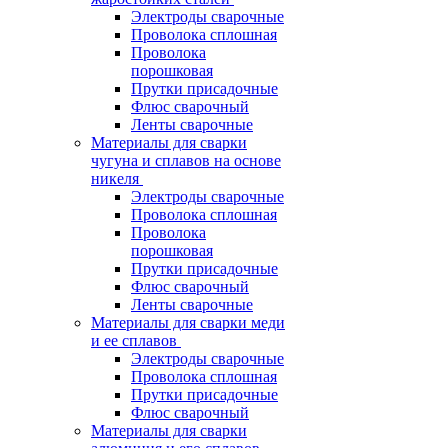
Электроды сварочные
Проволока сплошная
Проволока
порошковая
Прутки присадочные
Флюс сварочный
Ленты сварочные
Материалы для сварки
чугуна и сплавов на основе
никеля
Электроды сварочные
Проволока сплошная
Проволока
порошковая
Прутки присадочные
Флюс сварочный
Ленты сварочные
Материалы для сварки меди
и ее сплавов
Электроды сварочные
Проволока сплошная
Прутки присадочные
Флюс сварочный
Материалы для сварки