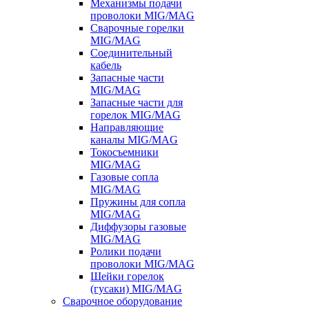
Механизмы подачи
проволоки MIG/MAG
Сварочные горелки
MIG/MAG
Соединительный
кабель
Запасные части
MIG/MAG
Запасные части для
горелок MIG/MAG
Направляющие
каналы MIG/MAG
Токосъемники
MIG/MAG
Газовые сопла
MIG/MAG
Пружины для сопла
MIG/MAG
Диффузоры газовые
MIG/MAG
Ролики подачи
проволоки MIG/MAG
Шейки горелок
(гусаки) MIG/MAG
Сварочное оборудование