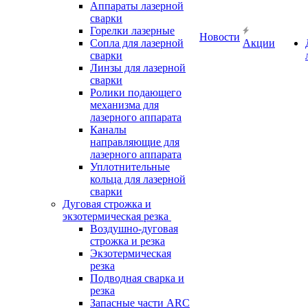
Аппараты лазерной
сварки
Горелки лазерные
Новости
Сопла для лазерной
Акции
сварки
Линзы для лазерной
сварки
Ролики подающего
механизма для
лазерного аппарата
Каналы
направляющие для
лазерного аппарата
Уплотнительные
кольца для лазерной
сварки
Дуговая строжка и
экзотермическая резка
Воздушно-дуговая
строжка и резка
Экзотермическая
резка
Подводная сварка и
резка
Запасные части ARC