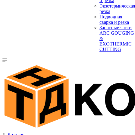
и резка
Экзотермическая
резка
Подводная
сварка и резка
Запасные части
ARC GOUGING
&
EXOTHERMIC
CUTTING
Каталог