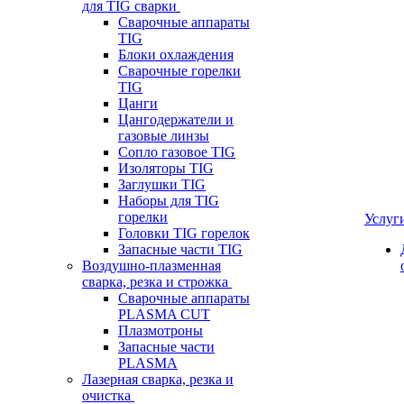
для TIG сварки
Сварочные аппараты
TIG
Блоки охлаждения
Сварочные горелки
TIG
Цанги
Цангодержатели и
газовые линзы
Сопло газовое TIG
Изоляторы TIG
Заглушки TIG
Наборы для TIG
горелки
Услуг
Головки TIG горелок
Запасные части TIG
Воздушно-плазменная
сварка, резка и строжка
Сварочные аппараты
PLASMA CUT
Плазмотроны
Запасные части
PLASMA
Лазерная сварка, резка и
очистка