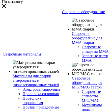
По каталогу
Сварочное оборудование
Сварочное
оборудование для
MMA сварки
Сварочные
аппараты MMA
Сварочные материалы
Запасные части
MMA
Материалы для сварки
Сварочное
углеродистых и
оборудование для
низколегированных сталей
MIG/MAG сварки
Электроды сварочные
Сварочные
Проволока сплошная
аппараты
Проволока
MIG/MAG
порошковая
Механизмы
Прутки присадочные
подачи