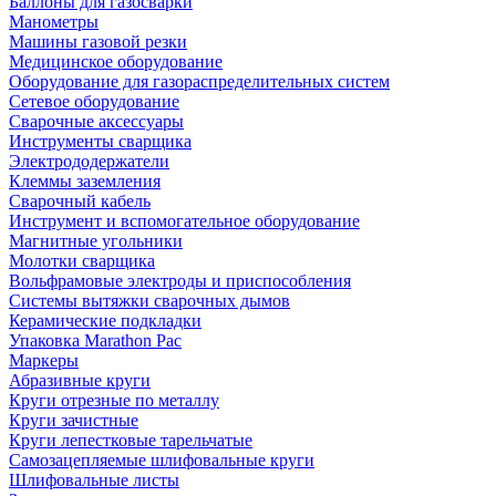
Баллоны для газосварки
Манометры
Машины газовой резки
Медицинское оборудование
Оборудование для газораспределительных систем
Сетевое оборудование
Сварочные аксессуары
Инструменты сварщика
Электрододержатели
Клеммы заземления
Сварочный кабель
Инструмент и вспомогательное оборудование
Магнитные угольники
Молотки сварщика
Вольфрамовые электроды и приспособления
Системы вытяжки сварочных дымов
Керамические подкладки
Упаковка Marathon Pac
Маркеры
Абразивные круги
Круги отрезные по металлу
Круги зачистные
Круги лепестковые тарельчатые
Самозацепляемые шлифовальные круги
Шлифовальные листы