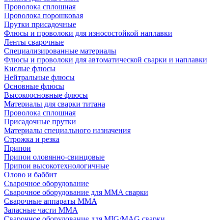
Проволока сплошная
Проволока порошковая
Прутки присадочные
Флюсы и проволоки для износостойкой наплавки
Ленты сварочные
Специализированные материалы
Флюсы и проволоки для автоматической сварки и наплавки
Кислые флюсы
Нейтральные флюсы
Основные флюсы
Высокоосновные флюсы
Материалы для сварки титана
Проволока сплошная
Присадочные прутки
Материалы специального назначения
Строжка и резка
Припои
Припои оловянно-свинцовые
Припои высокотехнологичные
Олово и баббит
Сварочное оборудование
Сварочное оборудование для MMA сварки
Сварочные аппараты MMA
Запасные части MMA
Сварочное оборудование для MIG/MAG сварки