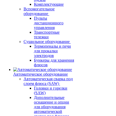
Комплектующие
Вспомогательное
оборудование
Пульты
дистанционного
управления
Транспортные
тележки
Сушильное оборудование
Термопеналы и печи
для прокалки
электродов
Бункеры для хранения
флюсов
Автоматическое оборудование
Автоматическая сварка под
слоем флюса (SAW)
Головки и горелки
(SAW)
Дополнительные
оснащение и опции
для оборудования
автоматической