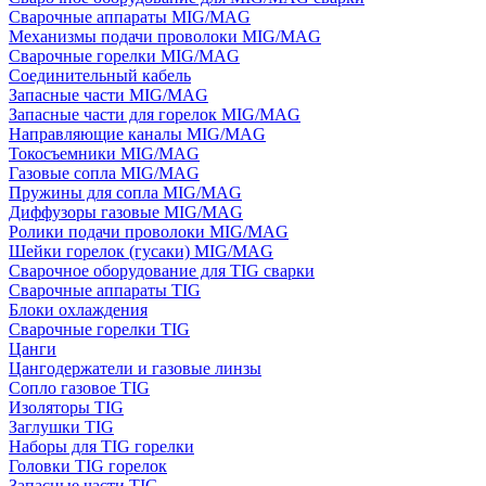
Сварочные аппараты MIG/MAG
Механизмы подачи проволоки MIG/MAG
Сварочные горелки MIG/MAG
Соединительный кабель
Запасные части MIG/MAG
Запасные части для горелок MIG/MAG
Направляющие каналы MIG/MAG
Токосъемники MIG/MAG
Газовые сопла MIG/MAG
Пружины для сопла MIG/MAG
Диффузоры газовые MIG/MAG
Ролики подачи проволоки MIG/MAG
Шейки горелок (гусаки) MIG/MAG
Сварочное оборудование для TIG сварки
Сварочные аппараты TIG
Блоки охлаждения
Сварочные горелки TIG
Цанги
Цангодержатели и газовые линзы
Сопло газовое TIG
Изоляторы TIG
Заглушки TIG
Наборы для TIG горелки
Головки TIG горелок
Запасные части TIG