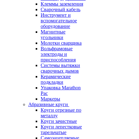
Клеммы заземления
Сварочный кабель
Инструмент и
вспомогательное
оборудование
Магнитные
угольники
Молотки сварщика
Вольфрамовые
электроды и
приспособления
Системы вытяжки
сварочных дымов
Керамические
подкладки
Упаковка Marathon
Pac
Маркеры
Абразивные круги
Круги отрезные по
металлу
Круги зачистные
Круги лепестковые
тарельчатые
Самозацепляемые