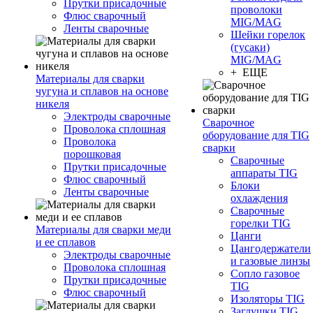
Прутки присадочные
проволоки
Флюс сварочный
MIG/MAG
Ленты сварочные
Шейки горелок
(гусаки)
MIG/MAG
+ ЕЩЕ
Материалы для сварки
чугуна и сплавов на основе
никеля
Электроды сварочные
Сварочное
Проволока сплошная
оборудование для TIG
Проволока
сварки
порошковая
Сварочные
Прутки присадочные
аппараты TIG
Флюс сварочный
Блоки
Ленты сварочные
охлаждения
Сварочные
горелки TIG
Материалы для сварки меди
Цанги
и ее сплавов
Цангодержатели
Электроды сварочные
и газовые линзы
Проволока сплошная
Сопло газовое
Прутки присадочные
TIG
Флюс сварочный
Изоляторы TIG
Заглушки TIG