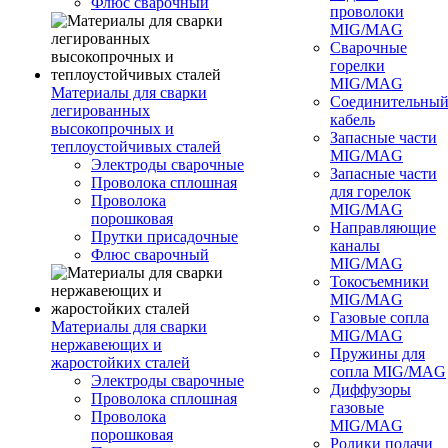
Флюс сварочный
проволоки
MIG/MAG
Сварочные
горелки
MIG/MAG
Материалы для сварки
Соединительны
легированных
кабель
высокопрочных и
Запасные части
теплоустойчивых сталей
MIG/MAG
Электроды сварочные
Запасные части
Проволока сплошная
для горелок
Проволока
MIG/MAG
порошковая
Направляющие
Прутки присадочные
каналы
Флюс сварочный
MIG/MAG
Токосъемники
MIG/MAG
Газовые сопла
Материалы для сварки
MIG/MAG
нержавеющих и
Пружины для
жаростойких сталей
сопла MIG/MAG
Электроды сварочные
Диффузоры
Проволока сплошная
газовые
Проволока
MIG/MAG
порошковая
Ролики подачи