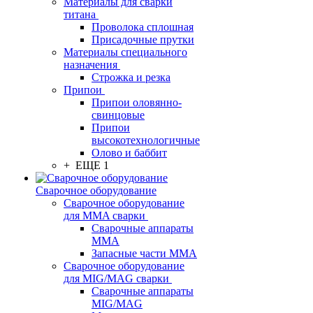
Материалы для сварки
титана
Проволока сплошная
Присадочные прутки
Материалы специального
назначения
Строжка и резка
Припои
Припои оловянно-
свинцовые
Припои
высокотехнологичные
Олово и баббит
+ ЕЩЕ 1
Сварочное оборудование
Сварочное оборудование
для MMA сварки
Сварочные аппараты
MMA
Запасные части MMA
Сварочное оборудование
для MIG/MAG сварки
Сварочные аппараты
MIG/MAG