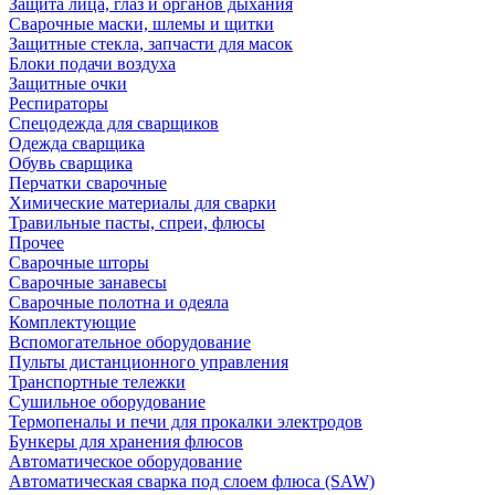
Защита лица, глаз и органов дыхания
Сварочные маски, шлемы и щитки
Защитные стекла, запчасти для масок
Блоки подачи воздуха
Защитные очки
Респираторы
Спецодежда для сварщиков
Одежда сварщика
Обувь сварщика
Перчатки сварочные
Химические материалы для сварки
Травильные пасты, спреи, флюсы
Прочее
Сварочные шторы
Сварочные занавесы
Сварочные полотна и одеяла
Комплектующие
Вспомогательное оборудование
Пульты дистанционного управления
Транспортные тележки
Сушильное оборудование
Термопеналы и печи для прокалки электродов
Бункеры для хранения флюсов
Автоматическое оборудование
Автоматическая сварка под слоем флюса (SAW)