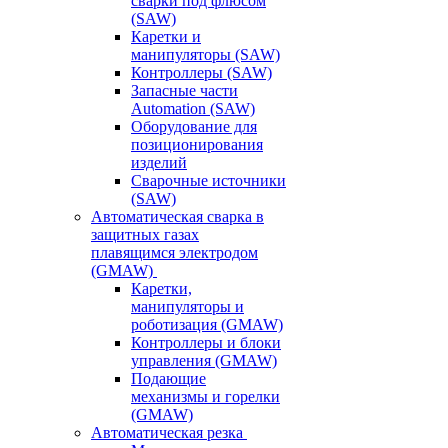
сварки под флюсом
(SAW)
Каретки и
манипуляторы (SAW)
Контроллеры (SAW)
Запасные части
Automation (SAW)
Оборудование для
позиционирования
изделий
Сварочные источники
(SAW)
Автоматическая сварка в
защитных газах
плавящимся электродом
(GMAW)
Каретки,
манипуляторы и
роботизация (GMAW)
Контроллеры и блоки
управления (GMAW)
Подающие
механизмы и горелки
(GMAW)
Автоматическая резка