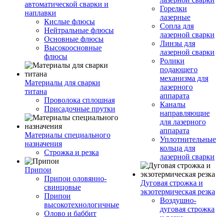
автоматической сварки и
Горелки
наплавки
лазерные
Кислые флюсы
Сопла для
Нейтральные флюсы
лазерной сварки
Основные флюсы
Линзы для
Высокоосновные
лазерной сварки
флюсы
Ролики
подающего
механизма для
Материалы для сварки
лазерного
титана
аппарата
Проволока сплошная
Каналы
Присадочные прутки
направляющие
для лазерного
аппарата
Материалы специального
Уплотнительные
назначения
кольца для
Строжка и резка
лазерной сварки
Припои
Припои оловянно-
Дуговая строжка и
свинцовые
экзотермическая резка
Припои
Воздушно-
высокотехнологичные
дуговая строжка
Олово и баббит