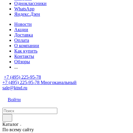
Одноклассники
WhatsApp
Яндекс.Дзен
Новости
Акции
Доставка
Оплата
О компании
Как купить
Контакты
Обзоры
...
+7 (495) 225-95-78
+7 (495) 225-95-78
Многоканальный
sale@ktnd.ru
Войти
Каталог
По всему сайту