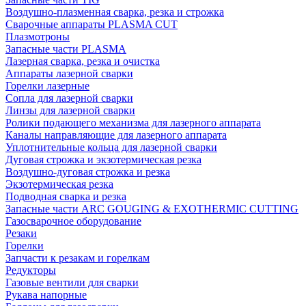
Воздушно-плазменная сварка, резка и строжка
Сварочные аппараты PLASMA CUT
Плазмотроны
Запасные части PLASMA
Лазерная сварка, резка и очистка
Аппараты лазерной сварки
Горелки лазерные
Сопла для лазерной сварки
Линзы для лазерной сварки
Ролики подающего механизма для лазерного аппарата
Каналы направляющие для лазерного аппарата
Уплотнительные кольца для лазерной сварки
Дуговая строжка и экзотермическая резка
Воздушно-дуговая строжка и резка
Экзотермическая резка
Подводная сварка и резка
Запасные части ARC GOUGING & EXOTHERMIC CUTTING
Газосварочное оборудование
Резаки
Горелки
Запчасти к резакам и горелкам
Редукторы
Газовые вентили для сварки
Рукава напорные