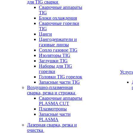
для TIG сварки
Сварочные аппараты
TIG
Блоки охлаждения
Сварочные горелки
TIG
Цанги
Цангодержатели и
газовые линзы
Сопло газовое TIG
Изоляторы TIG
Заглушки TIG
Наборы для TIG
горелки
Услуг
Головки TIG горелок
Запасные части TIG
Воздушно-плазменная
сварка, резка и строжка
Сварочные аппараты
PLASMA CUT
Плазмотроны
Запасные части
PLASMA
Лазерная сварка, резка и
очистка