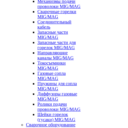
Механизмы подачи
проволоки MIG/MAG
Сварочные горелки
MIG/MAG
Соединительный
кабель
Запасные части
MIG/MAG
Запасные части для
горелок MIG/MAG
Направляющие
каналы MIG/MAG
Токосъемники
MIG/MAG
Газовые сопла
MIG/MAG
Пружины для сопла
MIG/MAG
Диффузоры газовые
MIG/MAG
Ролики подачи
проволоки MIG/MAG
Шейки горелок
(гусаки) MIG/MAG
Сварочное оборудование