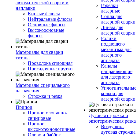
автоматической сварки и
Горелки
наплавки
лазерные
Кислые флюсы
Сопла для
Нейтральные флюсы
лазерной сварки
Основные флюсы
Линзы для
Высокоосновные
лазерной сварки
флюсы
Ролики
подающего
механизма для
Материалы для сварки
лазерного
титана
аппарата
Проволока сплошная
Каналы
Присадочные прутки
направляющие
для лазерного
аппарата
Материалы специального
Уплотнительные
назначения
кольца для
Строжка и резка
лазерной сварки
Припои
Припои оловянно-
Дуговая строжка и
свинцовые
экзотермическая резка
Припои
Воздушно-
высокотехнологичные
дуговая строжка
Олово и баббит