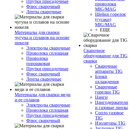
Прутки присадочные
проволоки
Флюс сварочный
MIG/MAG
Ленты сварочные
Шейки горелок
(гусаки)
MIG/MAG
+ ЕЩЕ
Материалы для сварки
чугуна и сплавов на основе
никеля
Электроды сварочные
Сварочное
Проволока сплошная
оборудование для TIG
Проволока
сварки
порошковая
Сварочные
Прутки присадочные
аппараты TIG
Флюс сварочный
Блоки
Ленты сварочные
охлаждения
Сварочные
горелки TIG
Материалы для сварки меди
Цанги
и ее сплавов
Цангодержатели
Электроды сварочные
и газовые линзы
Проволока сплошная
Сопло газовое
Прутки присадочные
TIG
Флюс сварочный
Изоляторы TIG
Заглушки TIG