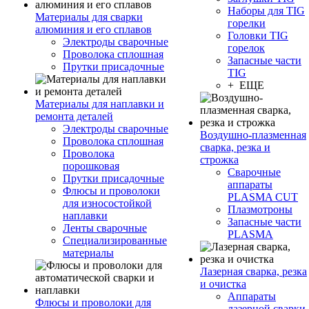
Наборы для TIG
Материалы для сварки
горелки
алюминия и его сплавов
Головки TIG
Электроды сварочные
горелок
Проволока сплошная
Запасные части
Прутки присадочные
TIG
+ ЕЩЕ
Материалы для наплавки и
ремонта деталей
Электроды сварочные
Воздушно-плазменная
Проволока сплошная
сварка, резка и
Проволока
строжка
порошковая
Сварочные
Прутки присадочные
аппараты
Флюсы и проволоки
PLASMA CUT
для износостойкой
Плазмотроны
наплавки
Запасные части
Ленты сварочные
PLASMA
Специализированные
материалы
Лазерная сварка, резка
и очистка
Аппараты
Флюсы и проволоки для
лазерной сварки