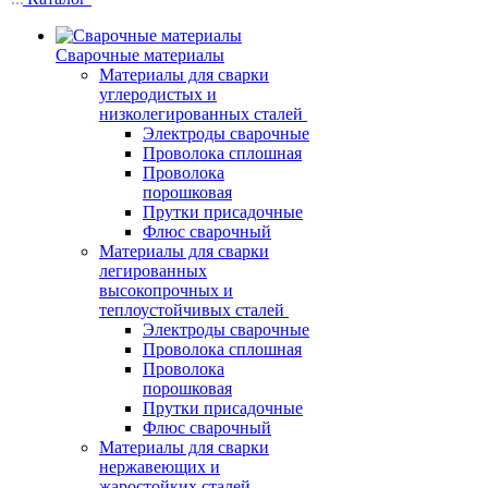
Сварочные материалы
Материалы для сварки
углеродистых и
низколегированных сталей
Электроды сварочные
Проволока сплошная
Проволока
порошковая
Прутки присадочные
Флюс сварочный
Материалы для сварки
легированных
высокопрочных и
теплоустойчивых сталей
Электроды сварочные
Проволока сплошная
Проволока
порошковая
Прутки присадочные
Флюс сварочный
Материалы для сварки
нержавеющих и
жаростойких сталей