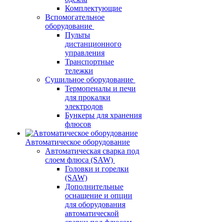
Комплектующие
Вспомогательное
оборудование
Пульты
дистанционного
управления
Транспортные
тележки
Сушильное оборудование
Термопеналы и печи
для прокалки
электродов
Бункеры для хранения
флюсов
Автоматическое оборудование
Автоматическая сварка под
слоем флюса (SAW)
Головки и горелки
(SAW)
Дополнительные
оснащение и опции
для оборудования
автоматической