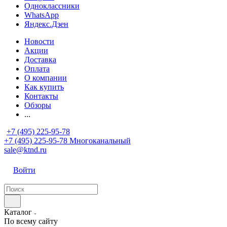
Одноклассники
WhatsApp
Яндекс.Дзен
Новости
Акции
Доставка
Оплата
О компании
Как купить
Контакты
Обзоры
...
+7 (495) 225-95-78
+7 (495) 225-95-78
Многоканальный
sale@ktnd.ru
Войти
Каталог
По всему сайту