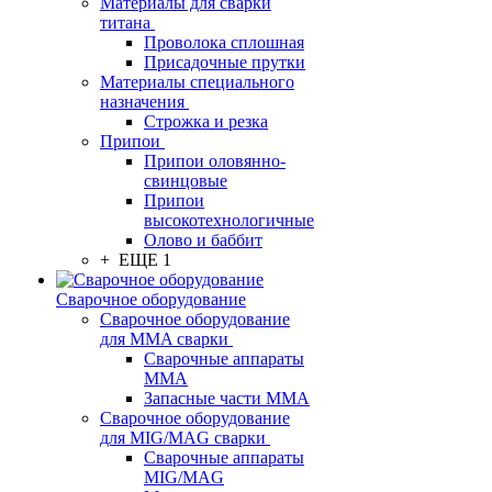
Материалы для сварки
титана
Проволока сплошная
Присадочные прутки
Материалы специального
назначения
Строжка и резка
Припои
Припои оловянно-
свинцовые
Припои
высокотехнологичные
Олово и баббит
+ ЕЩЕ 1
Сварочное оборудование
Сварочное оборудование
для MMA сварки
Сварочные аппараты
MMA
Запасные части MMA
Сварочное оборудование
для MIG/MAG сварки
Сварочные аппараты
MIG/MAG