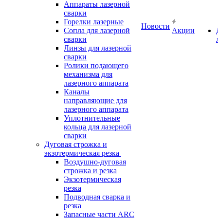
Аппараты лазерной
сварки
Горелки лазерные
Новости
Сопла для лазерной
Акции
сварки
Линзы для лазерной
сварки
Ролики подающего
механизма для
лазерного аппарата
Каналы
направляющие для
лазерного аппарата
Уплотнительные
кольца для лазерной
сварки
Дуговая строжка и
экзотермическая резка
Воздушно-дуговая
строжка и резка
Экзотермическая
резка
Подводная сварка и
резка
Запасные части ARC