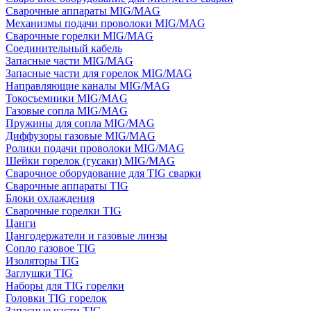
Сварочные аппараты MIG/MAG
Механизмы подачи проволоки MIG/MAG
Сварочные горелки MIG/MAG
Соединительный кабель
Запасные части MIG/MAG
Запасные части для горелок MIG/MAG
Направляющие каналы MIG/MAG
Токосъемники MIG/MAG
Газовые сопла MIG/MAG
Пружины для сопла MIG/MAG
Диффузоры газовые MIG/MAG
Ролики подачи проволоки MIG/MAG
Шейки горелок (гусаки) MIG/MAG
Сварочное оборудование для TIG сварки
Сварочные аппараты TIG
Блоки охлаждения
Сварочные горелки TIG
Цанги
Цангодержатели и газовые линзы
Сопло газовое TIG
Изоляторы TIG
Заглушки TIG
Наборы для TIG горелки
Головки TIG горелок
Запасные части TIG