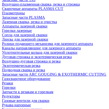
Воздушно-плазменная сварка, резка и строжка
Сварочные аппараты PLASMA CUT
Плазмотроны
Запасные части PLASMA
Лазерная сварка, резка и очистка
Аппараты лазерной сварки
Горелки лазерные
Сопла для лазерной сварки
Линзы для лазерной сварки
Ролики подающего механизма для лазерного аппарата
Каналы направляющие для лазерного аппарата
Уплотнительные кольца для лазерной сварки
Дуговая строжка и экзотермическая резка
Воздушно-дуговая строжка и резка
Экзотермическая резка
Подводная сварка и резка
Запасные части ARC GOUGING & EXOTHERMIC CUTTING
Газосварочное оборудование
Резаки
Горелки
Запчасти к резакам и горелкам
Редукторы
Газовые вентили для сварки
Рукава напорные