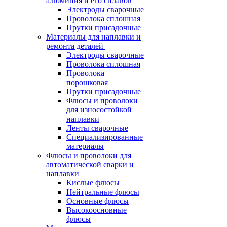
алюминия и его сплавов
Электроды сварочные
Проволока сплошная
Прутки присадочные
Материалы для наплавки и
ремонта деталей
Электроды сварочные
Проволока сплошная
Проволока
порошковая
Прутки присадочные
Флюсы и проволоки
для износостойкой
наплавки
Ленты сварочные
Специализированные
материалы
Флюсы и проволоки для
автоматической сварки и
наплавки
Кислые флюсы
Нейтральные флюсы
Основные флюсы
Высокоосновные
флюсы