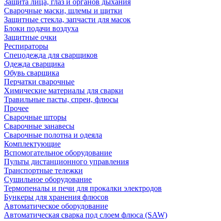
Защита лица, глаз и органов дыхания
Сварочные маски, шлемы и щитки
Защитные стекла, запчасти для масок
Блоки подачи воздуха
Защитные очки
Респираторы
Спецодежда для сварщиков
Одежда сварщика
Обувь сварщика
Перчатки сварочные
Химические материалы для сварки
Травильные пасты, спреи, флюсы
Прочее
Сварочные шторы
Сварочные занавесы
Сварочные полотна и одеяла
Комплектующие
Вспомогательное оборудование
Пульты дистанционного управления
Транспортные тележки
Сушильное оборудование
Термопеналы и печи для прокалки электродов
Бункеры для хранения флюсов
Автоматическое оборудование
Автоматическая сварка под слоем флюса (SAW)