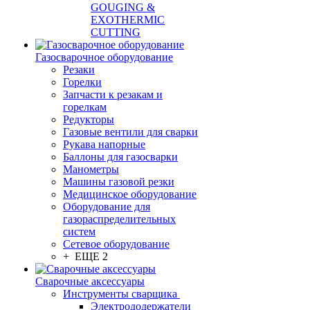
GOUGING &
EXOTHERMIC
CUTTING
Газосварочное оборудование
Резаки
Горелки
Запчасти к резакам и
горелкам
Редукторы
Газовые вентили для сварки
Рукава напорные
Баллоны для газосварки
Манометры
Машины газовой резки
Медицинское оборудование
Оборудование для
газораспределительных
систем
Сетевое оборудование
+ ЕЩЕ 2
Сварочные аксессуары
Инструменты сварщика
Электрододержатели