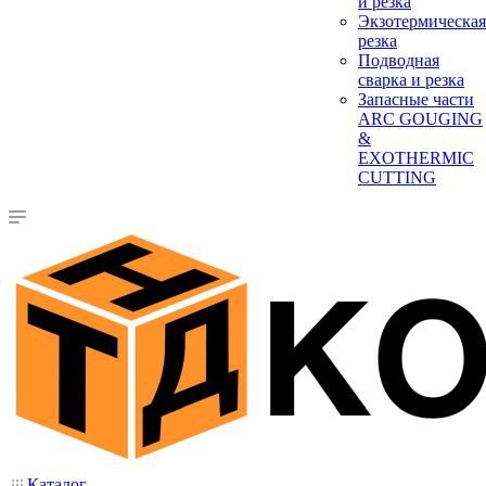
и резка
Экзотермическая
резка
Подводная
сварка и резка
Запасные части
ARC GOUGING
&
EXOTHERMIC
CUTTING
Каталог