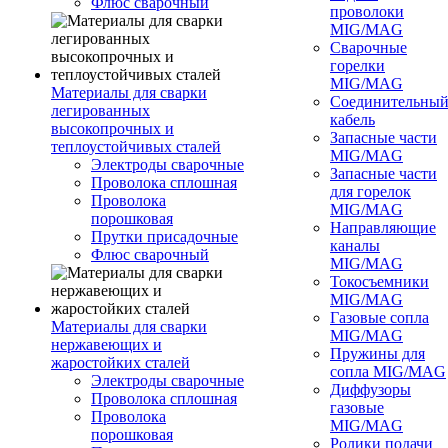
Флюс сварочный
проволоки
MIG/MAG
Сварочные
горелки
MIG/MAG
Материалы для сварки
Соединительны
легированных
кабель
высокопрочных и
Запасные части
теплоустойчивых сталей
MIG/MAG
Электроды сварочные
Запасные части
Проволока сплошная
для горелок
Проволока
MIG/MAG
порошковая
Направляющие
Прутки присадочные
каналы
Флюс сварочный
MIG/MAG
Токосъемники
MIG/MAG
Газовые сопла
Материалы для сварки
MIG/MAG
нержавеющих и
Пружины для
жаростойких сталей
сопла MIG/MAG
Электроды сварочные
Диффузоры
Проволока сплошная
газовые
Проволока
MIG/MAG
порошковая
Ролики подачи