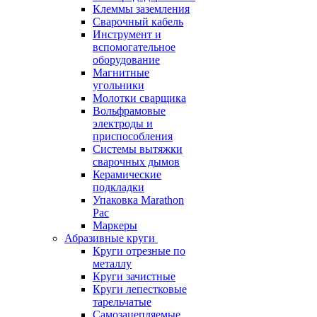
Клеммы заземления
Сварочный кабель
Инструмент и
вспомогательное
оборудование
Магнитные
угольники
Молотки сварщика
Вольфрамовые
электроды и
приспособления
Системы вытяжки
сварочных дымов
Керамические
подкладки
Упаковка Marathon
Pac
Маркеры
Абразивные круги
Круги отрезные по
металлу
Круги зачистные
Круги лепестковые
тарельчатые
Самозацепляемые