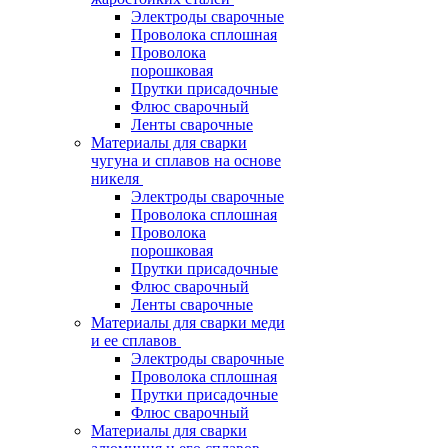
Электроды сварочные
Проволока сплошная
Проволока
порошковая
Прутки присадочные
Флюс сварочный
Ленты сварочные
Материалы для сварки
чугуна и сплавов на основе
никеля
Электроды сварочные
Проволока сплошная
Проволока
порошковая
Прутки присадочные
Флюс сварочный
Ленты сварочные
Материалы для сварки меди
и ее сплавов
Электроды сварочные
Проволока сплошная
Прутки присадочные
Флюс сварочный
Материалы для сварки