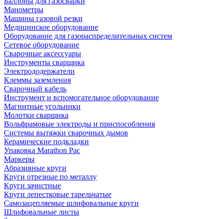
Баллоны для газосварки
Манометры
Машины газовой резки
Медицинское оборудование
Оборудование для газораспределительных систем
Сетевое оборудование
Сварочные аксессуары
Инструменты сварщика
Электрододержатели
Клеммы заземления
Сварочный кабель
Инструмент и вспомогательное оборудование
Магнитные угольники
Молотки сварщика
Вольфрамовые электроды и приспособления
Системы вытяжки сварочных дымов
Керамические подкладки
Упаковка Marathon Pac
Маркеры
Абразивные круги
Круги отрезные по металлу
Круги зачистные
Круги лепестковые тарельчатые
Самозацепляемые шлифовальные круги
Шлифовальные листы