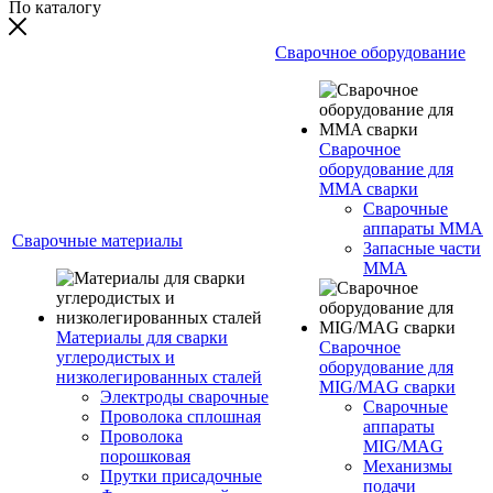
По каталогу
Сварочное оборудование
Сварочное
оборудование для
MMA сварки
Сварочные
аппараты MMA
Сварочные материалы
Запасные части
MMA
Материалы для сварки
Сварочное
углеродистых и
оборудование для
низколегированных сталей
MIG/MAG сварки
Электроды сварочные
Сварочные
Проволока сплошная
аппараты
Проволока
MIG/MAG
порошковая
Механизмы
Прутки присадочные
подачи