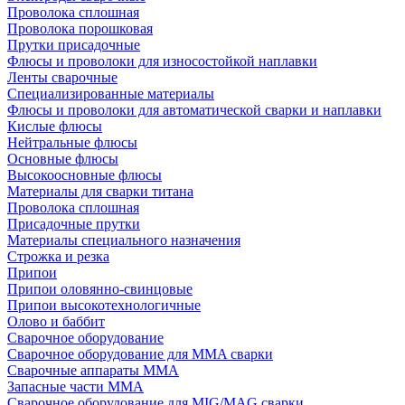
Проволока сплошная
Проволока порошковая
Прутки присадочные
Флюсы и проволоки для износостойкой наплавки
Ленты сварочные
Специализированные материалы
Флюсы и проволоки для автоматической сварки и наплавки
Кислые флюсы
Нейтральные флюсы
Основные флюсы
Высокоосновные флюсы
Материалы для сварки титана
Проволока сплошная
Присадочные прутки
Материалы специального назначения
Строжка и резка
Припои
Припои оловянно-свинцовые
Припои высокотехнологичные
Олово и баббит
Сварочное оборудование
Сварочное оборудование для MMA сварки
Сварочные аппараты MMA
Запасные части MMA
Сварочное оборудование для MIG/MAG сварки