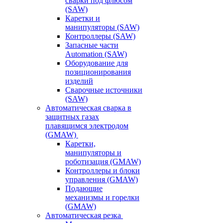
сварки под флюсом
(SAW)
Каретки и
манипуляторы (SAW)
Контроллеры (SAW)
Запасные части
Automation (SAW)
Оборудование для
позиционирования
изделий
Сварочные источники
(SAW)
Автоматическая сварка в
защитных газах
плавящимся электродом
(GMAW)
Каретки,
манипуляторы и
роботизация (GMAW)
Контроллеры и блоки
управления (GMAW)
Подающие
механизмы и горелки
(GMAW)
Автоматическая резка