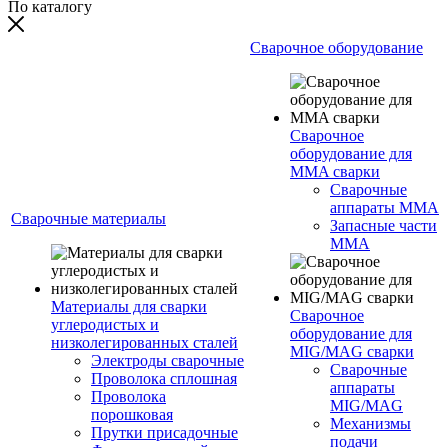
По каталогу
Сварочное оборудование
Сварочное
оборудование для
MMA сварки
Сварочные
аппараты MMA
Сварочные материалы
Запасные части
MMA
Материалы для сварки
Сварочное
углеродистых и
оборудование для
низколегированных сталей
MIG/MAG сварки
Электроды сварочные
Сварочные
Проволока сплошная
аппараты
Проволока
MIG/MAG
порошковая
Механизмы
Прутки присадочные
подачи