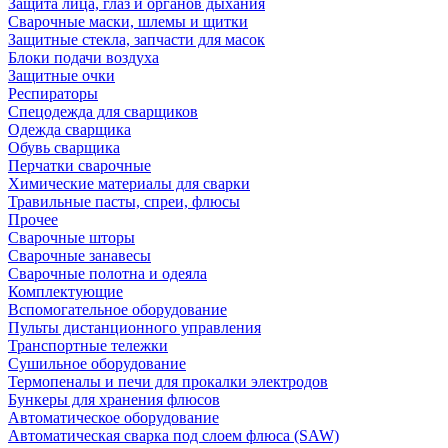
Защита лица, глаз и органов дыхания
Сварочные маски, шлемы и щитки
Защитные стекла, запчасти для масок
Блоки подачи воздуха
Защитные очки
Респираторы
Спецодежда для сварщиков
Одежда сварщика
Обувь сварщика
Перчатки сварочные
Химические материалы для сварки
Травильные пасты, спреи, флюсы
Прочее
Сварочные шторы
Сварочные занавесы
Сварочные полотна и одеяла
Комплектующие
Вспомогательное оборудование
Пульты дистанционного управления
Транспортные тележки
Сушильное оборудование
Термопеналы и печи для прокалки электродов
Бункеры для хранения флюсов
Автоматическое оборудование
Автоматическая сварка под слоем флюса (SAW)