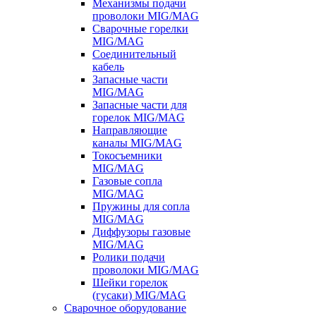
Механизмы подачи
проволоки MIG/MAG
Сварочные горелки
MIG/MAG
Соединительный
кабель
Запасные части
MIG/MAG
Запасные части для
горелок MIG/MAG
Направляющие
каналы MIG/MAG
Токосъемники
MIG/MAG
Газовые сопла
MIG/MAG
Пружины для сопла
MIG/MAG
Диффузоры газовые
MIG/MAG
Ролики подачи
проволоки MIG/MAG
Шейки горелок
(гусаки) MIG/MAG
Сварочное оборудование