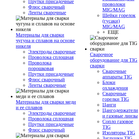
Прутки присадочные
проволоки
Флюс сварочный
MIG/MAG
Ленты сварочные
Шейки горелок
(гусаки)
MIG/MAG
+ ЕЩЕ
Материалы для сварки
чугуна и сплавов на основе
никеля
Электроды сварочные
Сварочное
Проволока сплошная
оборудование для TIG
Проволока
сварки
порошковая
Сварочные
Прутки присадочные
аппараты TIG
Флюс сварочный
Блоки
Ленты сварочные
охлаждения
Сварочные
горелки TIG
Материалы для сварки меди
Цанги
и ее сплавов
Цангодержатели
Электроды сварочные
и газовые линзы
Проволока сплошная
Сопло газовое
Прутки присадочные
TIG
Флюс сварочный
Изоляторы TIG
Заглушки TIG