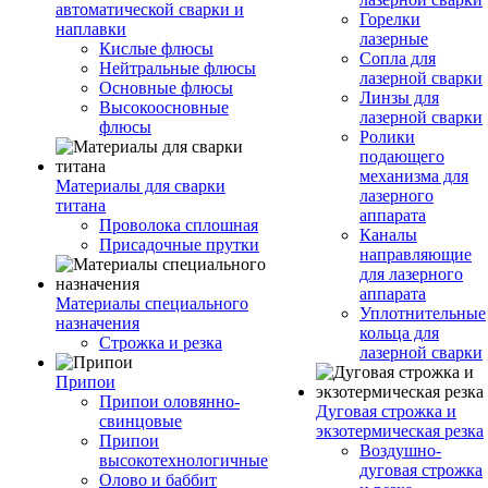
автоматической сварки и
Горелки
наплавки
лазерные
Кислые флюсы
Сопла для
Нейтральные флюсы
лазерной сварки
Основные флюсы
Линзы для
Высокоосновные
лазерной сварки
флюсы
Ролики
подающего
механизма для
Материалы для сварки
лазерного
титана
аппарата
Проволока сплошная
Каналы
Присадочные прутки
направляющие
для лазерного
аппарата
Материалы специального
Уплотнительные
назначения
кольца для
Строжка и резка
лазерной сварки
Припои
Припои оловянно-
Дуговая строжка и
свинцовые
экзотермическая резка
Припои
Воздушно-
высокотехнологичные
дуговая строжка
Олово и баббит