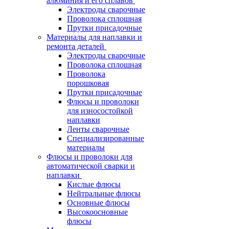
алюминия и его сплавов
Электроды сварочные
Проволока сплошная
Прутки присадочные
Материалы для наплавки и
ремонта деталей
Электроды сварочные
Проволока сплошная
Проволока
порошковая
Прутки присадочные
Флюсы и проволоки
для износостойкой
наплавки
Ленты сварочные
Специализированные
материалы
Флюсы и проволоки для
автоматической сварки и
наплавки
Кислые флюсы
Нейтральные флюсы
Основные флюсы
Высокоосновные
флюсы