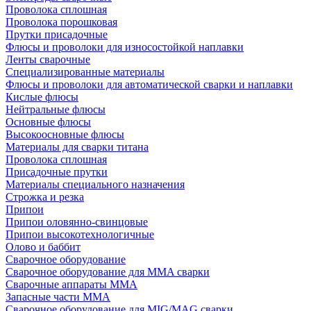
Проволока сплошная
Проволока порошковая
Прутки присадочные
Флюсы и проволоки для износостойкой наплавки
Ленты сварочные
Специализированные материалы
Флюсы и проволоки для автоматической сварки и наплавки
Кислые флюсы
Нейтральные флюсы
Основные флюсы
Высокоосновные флюсы
Материалы для сварки титана
Проволока сплошная
Присадочные прутки
Материалы специального назначения
Строжка и резка
Припои
Припои оловянно-свинцовые
Припои высокотехнологичные
Олово и баббит
Сварочное оборудование
Сварочное оборудование для MMA сварки
Сварочные аппараты MMA
Запасные части MMA
Сварочное оборудование для MIG/MAG сварки