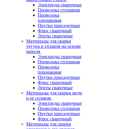
Электроды сварочные
Проволока сплошная
Проволока
порошковая
Прутки присадочные
Флюс сварочный
Ленты сварочные
Материалы для сварки
чугуна и сплавов на основе
никеля
Электроды сварочные
Проволока сплошная
Проволока
порошковая
Прутки присадочные
Флюс сварочный
Ленты сварочные
Материалы для сварки меди
и ее сплавов
Электроды сварочные
Проволока сплошная
Прутки присадочные
Флюс сварочный
Материалы для сварки