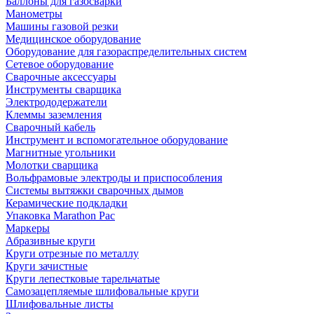
Баллоны для газосварки
Манометры
Машины газовой резки
Медицинское оборудование
Оборудование для газораспределительных систем
Сетевое оборудование
Сварочные аксессуары
Инструменты сварщика
Электрододержатели
Клеммы заземления
Сварочный кабель
Инструмент и вспомогательное оборудование
Магнитные угольники
Молотки сварщика
Вольфрамовые электроды и приспособления
Системы вытяжки сварочных дымов
Керамические подкладки
Упаковка Marathon Pac
Маркеры
Абразивные круги
Круги отрезные по металлу
Круги зачистные
Круги лепестковые тарельчатые
Самозацепляемые шлифовальные круги
Шлифовальные листы