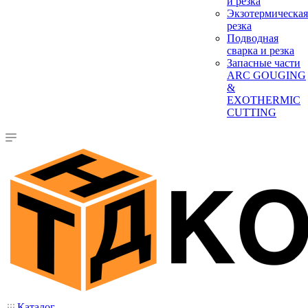
и резка
Экзотермическая
резка
Подводная
сварка и резка
Запасные части
ARC GOUGING
&
EXOTHERMIC
CUTTING
Каталог