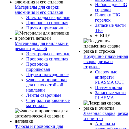
Наборы для TIG
Материалы для сварки
горелки
алюминия и его сплавов
Головки TIG
Электроды сварочные
горелок
Проволока сплошная
Запасные части
Прутки присадочные
TIG
+ ЕЩЕ
Материалы для наплавки и
ремонта деталей
Электроды сварочные
Воздушно-плазменная
Проволока сплошная
сварка, резка и
Проволока
строжка
порошковая
Сварочные
Прутки присадочные
аппараты
Флюсы и проволоки
PLASMA CUT
для износостойкой
Плазмотроны
наплавки
Запасные части
Ленты сварочные
PLASMA
Специализированные
материалы
Лазерная сварка, резка
и очистка
Аппараты
Флюсы и проволоки для
лазерной сварки