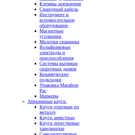
Клеммы заземления
Сварочный кабель
Инструмент и
вспомогательное
оборудование
Магнитные
угольники
Молотки сварщика
Вольфрамовые
электроды и
приспособления
Системы вытяжки
сварочных дымов
Керамические
подкладки
Упаковка Marathon
Pac
Маркеры
Абразивные круги
Круги отрезные по
металлу
Круги зачистные
Круги лепестковые
тарельчатые
Самозацепляемые