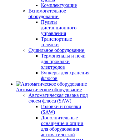
Комплектующие
Вспомогательное
оборудование
Пульты
дистанционного
управления
Транспортные
тележки
Сушильное оборудование
Термопеналы и печи
для прокалки
электродов
Бункеры для хранения
флюсов
Автоматическое оборудование
Автоматическая сварка под
слоем флюса (SAW)
Головки и горелки
(SAW)
Дополнительные
оснащение и опции
для оборудования
автоматической