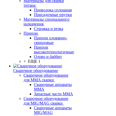
Материалы для сварки
титана
Проволока сплошная
Присадочные прутки
Материалы специального
назначения
Строжка и резка
Припои
Припои оловянно-
свинцовые
Припои
высокотехнологичные
Олово и баббит
+ ЕЩЕ 1
Сварочное оборудование
Сварочное оборудование
для MMA сварки
Сварочные аппараты
MMA
Запасные части MMA
Сварочное оборудование
для MIG/MAG сварки
Сварочные аппараты
MIG/MAG