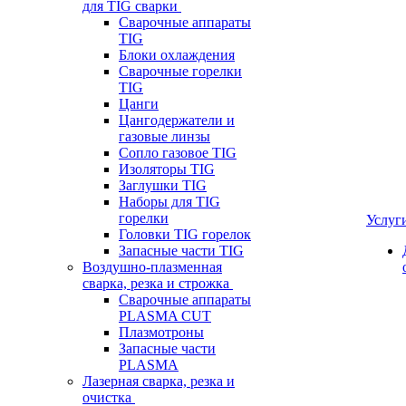
для TIG сварки
Сварочные аппараты
TIG
Блоки охлаждения
Сварочные горелки
TIG
Цанги
Цангодержатели и
газовые линзы
Сопло газовое TIG
Изоляторы TIG
Заглушки TIG
Наборы для TIG
горелки
Услуг
Головки TIG горелок
Запасные части TIG
Воздушно-плазменная
сварка, резка и строжка
Сварочные аппараты
PLASMA CUT
Плазмотроны
Запасные части
PLASMA
Лазерная сварка, резка и
очистка