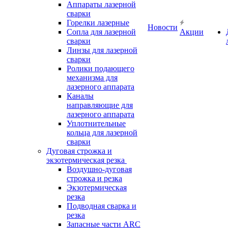
Аппараты лазерной
сварки
Горелки лазерные
Новости
Сопла для лазерной
Акции
сварки
Линзы для лазерной
сварки
Ролики подающего
механизма для
лазерного аппарата
Каналы
направляющие для
лазерного аппарата
Уплотнительные
кольца для лазерной
сварки
Дуговая строжка и
экзотермическая резка
Воздушно-дуговая
строжка и резка
Экзотермическая
резка
Подводная сварка и
резка
Запасные части ARC