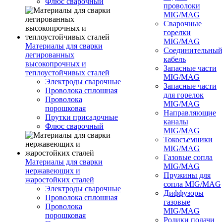
Флюс сварочный
проволоки
MIG/MAG
Сварочные
горелки
MIG/MAG
Материалы для сварки
Соединительны
легированных
кабель
высокопрочных и
Запасные части
теплоустойчивых сталей
MIG/MAG
Электроды сварочные
Запасные части
Проволока сплошная
для горелок
Проволока
MIG/MAG
порошковая
Направляющие
Прутки присадочные
каналы
Флюс сварочный
MIG/MAG
Токосъемники
MIG/MAG
Газовые сопла
Материалы для сварки
MIG/MAG
нержавеющих и
Пружины для
жаростойких сталей
сопла MIG/MAG
Электроды сварочные
Диффузоры
Проволока сплошная
газовые
Проволока
MIG/MAG
порошковая
Ролики подачи