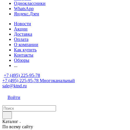
Одноклассники
WhatsApp
Яндекс.Дзен
Новости
Акции
Доставка
Оплата
О компании
Как купить
Контакты
Обзоры
...
+7 (495) 225-95-78
+7 (495) 225-95-78
Многоканальный
sale@ktnd.ru
Войти
Каталог
По всему сайту