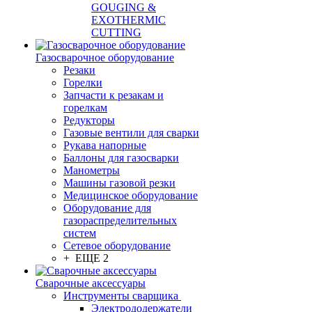
GOUGING &
EXOTHERMIC
CUTTING
Газосварочное оборудование
Резаки
Горелки
Запчасти к резакам и
горелкам
Редукторы
Газовые вентили для сварки
Рукава напорные
Баллоны для газосварки
Манометры
Машины газовой резки
Медицинское оборудование
Оборудование для
газораспределительных
систем
Сетевое оборудование
+ ЕЩЕ 2
Сварочные аксессуары
Инструменты сварщика
Электрододержатели