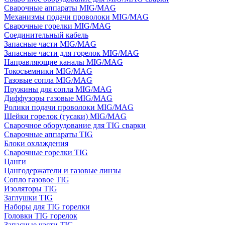
Сварочные аппараты MIG/MAG
Механизмы подачи проволоки MIG/MAG
Сварочные горелки MIG/MAG
Соединительный кабель
Запасные части MIG/MAG
Запасные части для горелок MIG/MAG
Направляющие каналы MIG/MAG
Токосъемники MIG/MAG
Газовые сопла MIG/MAG
Пружины для сопла MIG/MAG
Диффузоры газовые MIG/MAG
Ролики подачи проволоки MIG/MAG
Шейки горелок (гусаки) MIG/MAG
Сварочное оборудование для TIG сварки
Сварочные аппараты TIG
Блоки охлаждения
Сварочные горелки TIG
Цанги
Цангодержатели и газовые линзы
Сопло газовое TIG
Изоляторы TIG
Заглушки TIG
Наборы для TIG горелки
Головки TIG горелок
Запасные части TIG