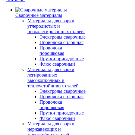
Сварочные материалы
Материалы для сварки
углеродистых и
низколегированных сталей
Электроды сварочные
Проволока сплошная
Проволока
порошковая
Прутки присадочные
Флюс сварочный
Материалы для сварки
легированных
высокопрочных и
теплоустойчивых сталей
Электроды сварочные
Проволока сплошная
Проволока
порошковая
Прутки присадочные
Флюс сварочный
Материалы для сварки
нержавеющих и
жаростойких сталей