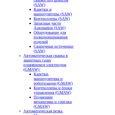
сварки под флюсом
(SAW)
Каретки и
манипуляторы (SAW)
Контроллеры (SAW)
Запасные части
Automation (SAW)
Оборудование для
позиционирования
изделий
Сварочные источники
(SAW)
Автоматическая сварка в
защитных газах
плавящимся электродом
(GMAW)
Каретки,
манипуляторы и
роботизация (GMAW)
Контроллеры и блоки
управления (GMAW)
Подающие
механизмы и горелки
(GMAW)
Автоматическая резка