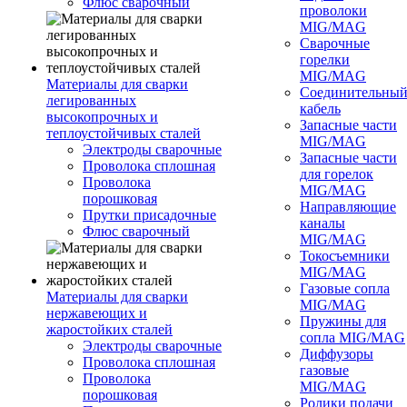
Флюс сварочный
проволоки
MIG/MAG
Сварочные
горелки
MIG/MAG
Материалы для сварки
Соединительны
легированных
кабель
высокопрочных и
Запасные части
теплоустойчивых сталей
MIG/MAG
Электроды сварочные
Запасные части
Проволока сплошная
для горелок
Проволока
MIG/MAG
порошковая
Направляющие
Прутки присадочные
каналы
Флюс сварочный
MIG/MAG
Токосъемники
MIG/MAG
Газовые сопла
Материалы для сварки
MIG/MAG
нержавеющих и
Пружины для
жаростойких сталей
сопла MIG/MAG
Электроды сварочные
Диффузоры
Проволока сплошная
газовые
Проволока
MIG/MAG
порошковая
Ролики подачи