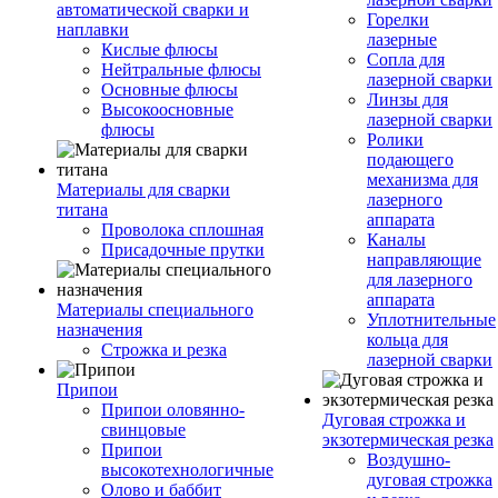
автоматической сварки и
Горелки
наплавки
лазерные
Кислые флюсы
Сопла для
Нейтральные флюсы
лазерной сварки
Основные флюсы
Линзы для
Высокоосновные
лазерной сварки
флюсы
Ролики
подающего
механизма для
Материалы для сварки
лазерного
титана
аппарата
Проволока сплошная
Каналы
Присадочные прутки
направляющие
для лазерного
аппарата
Материалы специального
Уплотнительные
назначения
кольца для
Строжка и резка
лазерной сварки
Припои
Припои оловянно-
Дуговая строжка и
свинцовые
экзотермическая резка
Припои
Воздушно-
высокотехнологичные
дуговая строжка
Олово и баббит