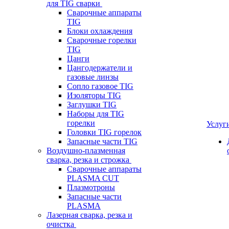
для TIG сварки
Сварочные аппараты
TIG
Блоки охлаждения
Сварочные горелки
TIG
Цанги
Цангодержатели и
газовые линзы
Сопло газовое TIG
Изоляторы TIG
Заглушки TIG
Наборы для TIG
горелки
Услуг
Головки TIG горелок
Запасные части TIG
Воздушно-плазменная
сварка, резка и строжка
Сварочные аппараты
PLASMA CUT
Плазмотроны
Запасные части
PLASMA
Лазерная сварка, резка и
очистка