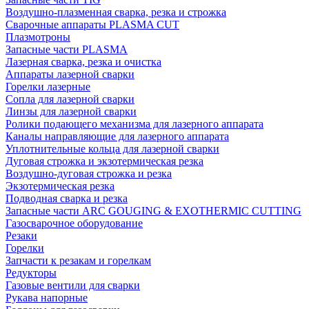
Воздушно-плазменная сварка, резка и строжка
Сварочные аппараты PLASMA CUT
Плазмотроны
Запасные части PLASMA
Лазерная сварка, резка и очистка
Аппараты лазерной сварки
Горелки лазерные
Сопла для лазерной сварки
Линзы для лазерной сварки
Ролики подающего механизма для лазерного аппарата
Каналы направляющие для лазерного аппарата
Уплотнительные кольца для лазерной сварки
Дуговая строжка и экзотермическая резка
Воздушно-дуговая строжка и резка
Экзотермическая резка
Подводная сварка и резка
Запасные части ARC GOUGING & EXOTHERMIC CUTTING
Газосварочное оборудование
Резаки
Горелки
Запчасти к резакам и горелкам
Редукторы
Газовые вентили для сварки
Рукава напорные