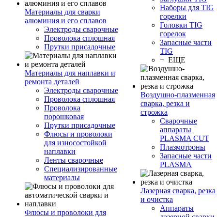
Наборы для TIG
Материалы для сварки
горелки
алюминия и его сплавов
Головки TIG
Электроды сварочные
горелок
Проволока сплошная
Запасные части
Прутки присадочные
TIG
+ ЕЩЕ
Материалы для наплавки и
ремонта деталей
Электроды сварочные
Воздушно-плазменная
Проволока сплошная
сварка, резка и
Проволока
строжка
порошковая
Сварочные
Прутки присадочные
аппараты
Флюсы и проволоки
PLASMA CUT
для износостойкой
Плазмотроны
наплавки
Запасные части
Ленты сварочные
PLASMA
Специализированные
материалы
Лазерная сварка, резка
и очистка
Аппараты
Флюсы и проволоки для
лазерной сварки