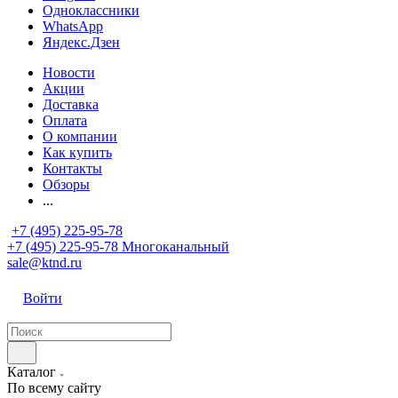
Одноклассники
WhatsApp
Яндекс.Дзен
Новости
Акции
Доставка
Оплата
О компании
Как купить
Контакты
Обзоры
...
+7 (495) 225-95-78
+7 (495) 225-95-78
Многоканальный
sale@ktnd.ru
Войти
Каталог
По всему сайту