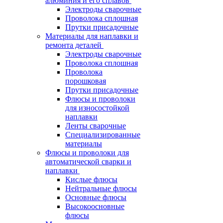
алюминия и его сплавов
Электроды сварочные
Проволока сплошная
Прутки присадочные
Материалы для наплавки и
ремонта деталей
Электроды сварочные
Проволока сплошная
Проволока
порошковая
Прутки присадочные
Флюсы и проволоки
для износостойкой
наплавки
Ленты сварочные
Специализированные
материалы
Флюсы и проволоки для
автоматической сварки и
наплавки
Кислые флюсы
Нейтральные флюсы
Основные флюсы
Высокоосновные
флюсы