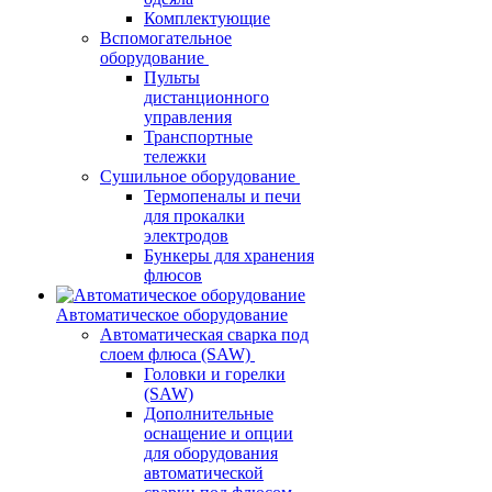
Комплектующие
Вспомогательное
оборудование
Пульты
дистанционного
управления
Транспортные
тележки
Сушильное оборудование
Термопеналы и печи
для прокалки
электродов
Бункеры для хранения
флюсов
Автоматическое оборудование
Автоматическая сварка под
слоем флюса (SAW)
Головки и горелки
(SAW)
Дополнительные
оснащение и опции
для оборудования
автоматической