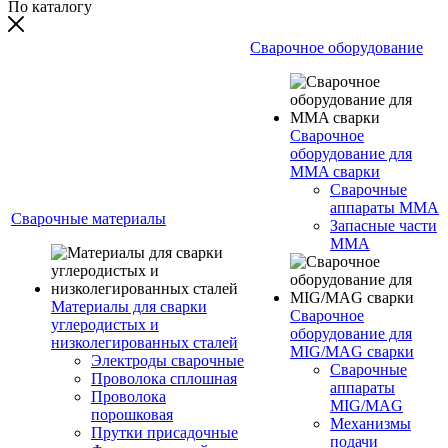
По каталогу
Сварочное оборудование
Сварочное
оборудование для
MMA сварки
Сварочные
аппараты MMA
Сварочные материалы
Запасные части
MMA
Материалы для сварки
Сварочное
углеродистых и
оборудование для
низколегированных сталей
MIG/MAG сварки
Электроды сварочные
Сварочные
Проволока сплошная
аппараты
Проволока
MIG/MAG
порошковая
Механизмы
Прутки присадочные
подачи