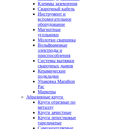
Клеммы заземления
Сварочный кабель
Инструмент и
вспомогательное
оборудование
Магнитные
угольники
Молотки сварщика
Вольфрамовые
электроды и
приспособления
Системы вытяжки
сварочных дымов
Керамические
подкладки
Упаковка Marathon
Pac
Маркеры
Абразивные круги
Круги отрезные по
металлу
Круги зачистные
Круги лепестковые
тарельчатые
Самозацепляемые