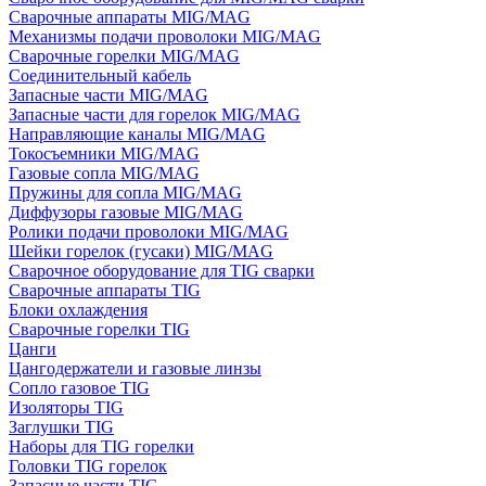
Сварочные аппараты MIG/MAG
Механизмы подачи проволоки MIG/MAG
Сварочные горелки MIG/MAG
Соединительный кабель
Запасные части MIG/MAG
Запасные части для горелок MIG/MAG
Направляющие каналы MIG/MAG
Токосъемники MIG/MAG
Газовые сопла MIG/MAG
Пружины для сопла MIG/MAG
Диффузоры газовые MIG/MAG
Ролики подачи проволоки MIG/MAG
Шейки горелок (гусаки) MIG/MAG
Сварочное оборудование для TIG сварки
Сварочные аппараты TIG
Блоки охлаждения
Сварочные горелки TIG
Цанги
Цангодержатели и газовые линзы
Сопло газовое TIG
Изоляторы TIG
Заглушки TIG
Наборы для TIG горелки
Головки TIG горелок
Запасные части TIG