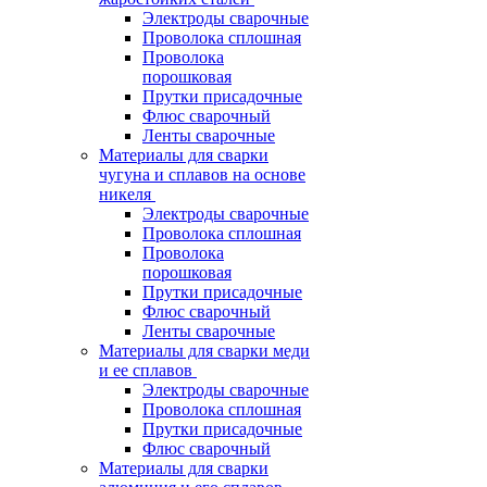
Электроды сварочные
Проволока сплошная
Проволока
порошковая
Прутки присадочные
Флюс сварочный
Ленты сварочные
Материалы для сварки
чугуна и сплавов на основе
никеля
Электроды сварочные
Проволока сплошная
Проволока
порошковая
Прутки присадочные
Флюс сварочный
Ленты сварочные
Материалы для сварки меди
и ее сплавов
Электроды сварочные
Проволока сплошная
Прутки присадочные
Флюс сварочный
Материалы для сварки