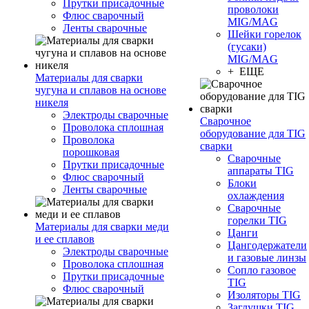
Прутки присадочные
проволоки
Флюс сварочный
MIG/MAG
Ленты сварочные
Шейки горелок
(гусаки)
MIG/MAG
+ ЕЩЕ
Материалы для сварки
чугуна и сплавов на основе
никеля
Электроды сварочные
Сварочное
Проволока сплошная
оборудование для TIG
Проволока
сварки
порошковая
Сварочные
Прутки присадочные
аппараты TIG
Флюс сварочный
Блоки
Ленты сварочные
охлаждения
Сварочные
горелки TIG
Материалы для сварки меди
Цанги
и ее сплавов
Цангодержатели
Электроды сварочные
и газовые линзы
Проволока сплошная
Сопло газовое
Прутки присадочные
TIG
Флюс сварочный
Изоляторы TIG
Заглушки TIG