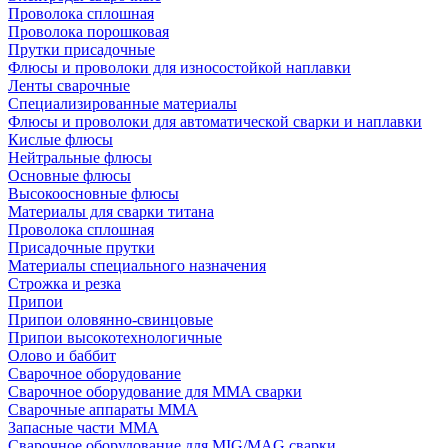
Проволока сплошная
Проволока порошковая
Прутки присадочные
Флюсы и проволоки для износостойкой наплавки
Ленты сварочные
Специализированные материалы
Флюсы и проволоки для автоматической сварки и наплавки
Кислые флюсы
Нейтральные флюсы
Основные флюсы
Высокоосновные флюсы
Материалы для сварки титана
Проволока сплошная
Присадочные прутки
Материалы специального назначения
Строжка и резка
Припои
Припои оловянно-свинцовые
Припои высокотехнологичные
Олово и баббит
Сварочное оборудование
Сварочное оборудование для MMA сварки
Сварочные аппараты MMA
Запасные части MMA
Сварочное оборудование для MIG/MAG сварки