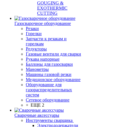
GOUGING &
EXOTHERMIC
CUTTING
Газосварочное оборудование
Резаки
Горелки
Запчасти к резакам и
горелкам
Редукторы
Газовые вентили для сварки
Рукава напорные
Баллоны для газосварки
Манометры
Машины газовой резки
Медицинское оборудование
Оборудование для
газораспределительных
систем
Сетевое оборудование
+ ЕЩЕ 2
Сварочные аксессуары
Инструменты сварщика
Электрододержатели