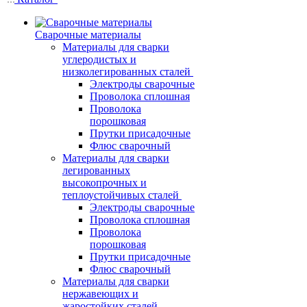
Сварочные материалы
Материалы для сварки
углеродистых и
низколегированных сталей
Электроды сварочные
Проволока сплошная
Проволока
порошковая
Прутки присадочные
Флюс сварочный
Материалы для сварки
легированных
высокопрочных и
теплоустойчивых сталей
Электроды сварочные
Проволока сплошная
Проволока
порошковая
Прутки присадочные
Флюс сварочный
Материалы для сварки
нержавеющих и
жаростойких сталей