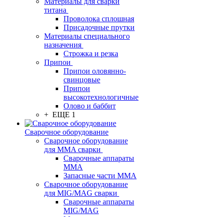
Материалы для сварки
титана
Проволока сплошная
Присадочные прутки
Материалы специального
назначения
Строжка и резка
Припои
Припои оловянно-
свинцовые
Припои
высокотехнологичные
Олово и баббит
+ ЕЩЕ 1
Сварочное оборудование
Сварочное оборудование
для MMA сварки
Сварочные аппараты
MMA
Запасные части MMA
Сварочное оборудование
для MIG/MAG сварки
Сварочные аппараты
MIG/MAG