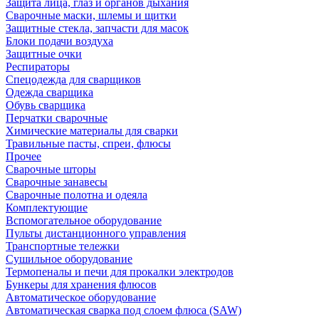
Защита лица, глаз и органов дыхания
Сварочные маски, шлемы и щитки
Защитные стекла, запчасти для масок
Блоки подачи воздуха
Защитные очки
Респираторы
Спецодежда для сварщиков
Одежда сварщика
Обувь сварщика
Перчатки сварочные
Химические материалы для сварки
Травильные пасты, спреи, флюсы
Прочее
Сварочные шторы
Сварочные занавесы
Сварочные полотна и одеяла
Комплектующие
Вспомогательное оборудование
Пульты дистанционного управления
Транспортные тележки
Сушильное оборудование
Термопеналы и печи для прокалки электродов
Бункеры для хранения флюсов
Автоматическое оборудование
Автоматическая сварка под слоем флюса (SAW)