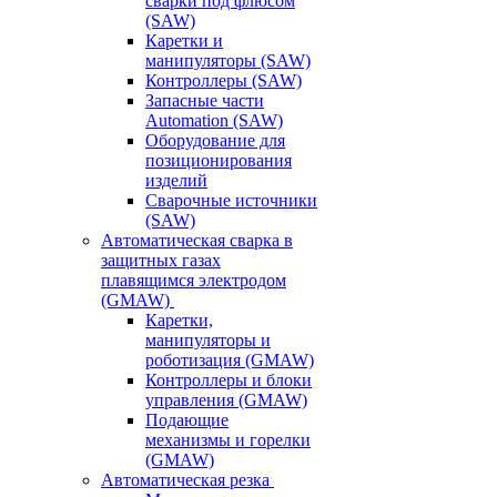
сварки под флюсом
(SAW)
Каретки и
манипуляторы (SAW)
Контроллеры (SAW)
Запасные части
Automation (SAW)
Оборудование для
позиционирования
изделий
Сварочные источники
(SAW)
Автоматическая сварка в
защитных газах
плавящимся электродом
(GMAW)
Каретки,
манипуляторы и
роботизация (GMAW)
Контроллеры и блоки
управления (GMAW)
Подающие
механизмы и горелки
(GMAW)
Автоматическая резка