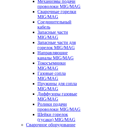
Механизмы подачи
проволоки MIG/MAG
Сварочные горелки
MIG/MAG
Соединительный
кабель
Запасные части
MIG/MAG
Запасные части для
горелок MIG/MAG
Направляющие
каналы MIG/MAG
Токосъемники
MIG/MAG
Газовые сопла
MIG/MAG
Пружины для сопла
MIG/MAG
Диффузоры газовые
MIG/MAG
Ролики подачи
проволоки MIG/MAG
Шейки горелок
(гусаки) MIG/MAG
Сварочное оборудование