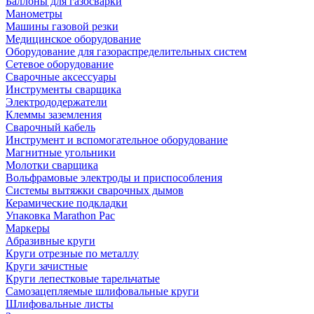
Баллоны для газосварки
Манометры
Машины газовой резки
Медицинское оборудование
Оборудование для газораспределительных систем
Сетевое оборудование
Сварочные аксессуары
Инструменты сварщика
Электрододержатели
Клеммы заземления
Сварочный кабель
Инструмент и вспомогательное оборудование
Магнитные угольники
Молотки сварщика
Вольфрамовые электроды и приспособления
Системы вытяжки сварочных дымов
Керамические подкладки
Упаковка Marathon Pac
Маркеры
Абразивные круги
Круги отрезные по металлу
Круги зачистные
Круги лепестковые тарельчатые
Самозацепляемые шлифовальные круги
Шлифовальные листы