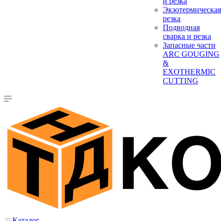
и резка
Экзотермическая
резка
Подводная
сварка и резка
Запасные части
ARC GOUGING
&
EXOTHERMIC
CUTTING
Каталог