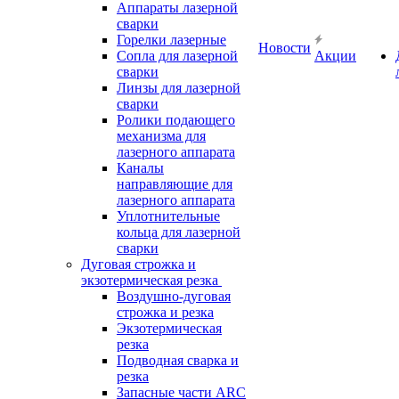
Аппараты лазерной
сварки
Горелки лазерные
Новости
Сопла для лазерной
Акции
сварки
Линзы для лазерной
сварки
Ролики подающего
механизма для
лазерного аппарата
Каналы
направляющие для
лазерного аппарата
Уплотнительные
кольца для лазерной
сварки
Дуговая строжка и
экзотермическая резка
Воздушно-дуговая
строжка и резка
Экзотермическая
резка
Подводная сварка и
резка
Запасные части ARC