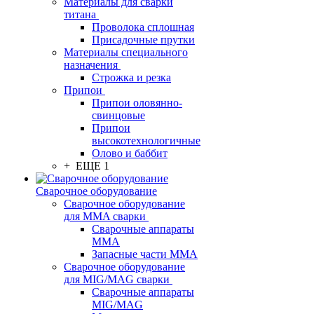
Материалы для сварки
титана
Проволока сплошная
Присадочные прутки
Материалы специального
назначения
Строжка и резка
Припои
Припои оловянно-
свинцовые
Припои
высокотехнологичные
Олово и баббит
+ ЕЩЕ 1
Сварочное оборудование
Сварочное оборудование
для MMA сварки
Сварочные аппараты
MMA
Запасные части MMA
Сварочное оборудование
для MIG/MAG сварки
Сварочные аппараты
MIG/MAG