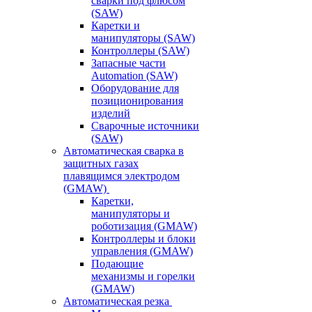
сварки под флюсом
(SAW)
Каретки и
манипуляторы (SAW)
Контроллеры (SAW)
Запасные части
Automation (SAW)
Оборудование для
позиционирования
изделий
Сварочные источники
(SAW)
Автоматическая сварка в
защитных газах
плавящимся электродом
(GMAW)
Каретки,
манипуляторы и
роботизация (GMAW)
Контроллеры и блоки
управления (GMAW)
Подающие
механизмы и горелки
(GMAW)
Автоматическая резка