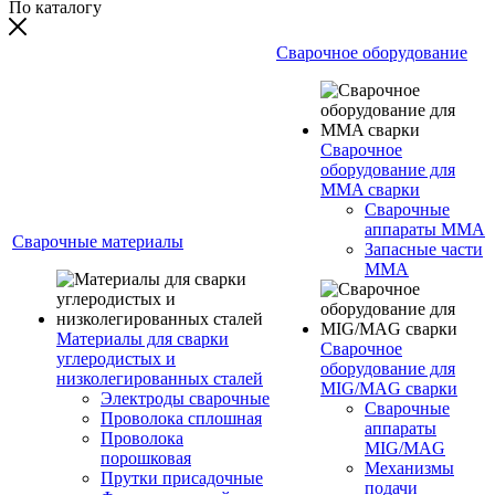
По каталогу
Сварочное оборудование
Сварочное
оборудование для
MMA сварки
Сварочные
аппараты MMA
Сварочные материалы
Запасные части
MMA
Материалы для сварки
Сварочное
углеродистых и
оборудование для
низколегированных сталей
MIG/MAG сварки
Электроды сварочные
Сварочные
Проволока сплошная
аппараты
Проволока
MIG/MAG
порошковая
Механизмы
Прутки присадочные
подачи