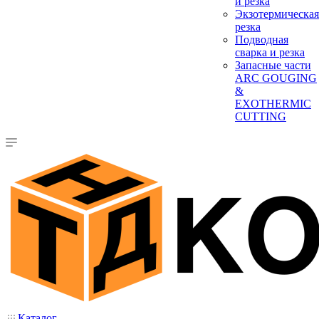
и резка
Экзотермическая
резка
Подводная
сварка и резка
Запасные части
ARC GOUGING
&
EXOTHERMIC
CUTTING
Каталог