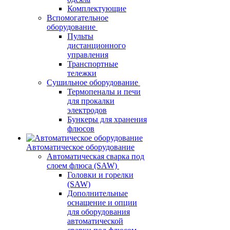
Комплектующие
Вспомогательное
оборудование
Пульты
дистанционного
управления
Транспортные
тележки
Сушильное оборудование
Термопеналы и печи
для прокалки
электродов
Бункеры для хранения
флюсов
Автоматическое оборудование
Автоматическая сварка под
слоем флюса (SAW)
Головки и горелки
(SAW)
Дополнительные
оснащение и опции
для оборудования
автоматической