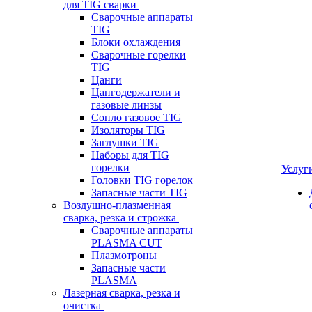
для TIG сварки
Сварочные аппараты
TIG
Блоки охлаждения
Сварочные горелки
TIG
Цанги
Цангодержатели и
газовые линзы
Сопло газовое TIG
Изоляторы TIG
Заглушки TIG
Наборы для TIG
горелки
Услуг
Головки TIG горелок
Запасные части TIG
Воздушно-плазменная
сварка, резка и строжка
Сварочные аппараты
PLASMA CUT
Плазмотроны
Запасные части
PLASMA
Лазерная сварка, резка и
очистка