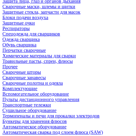
Защита лица, глаз и органов дыхания
Сварочные маски, шлемы и щитки
Защитные стекла, запчасти для масок
Блоки подачи воздуха
Защитные очки
Респираторы
Спецодежда для сварщиков
Одежда сварщика
Обувь сварщика
Перчатки сварочные
Химические материалы для сварки
Травильные пасты, спреи, флюсы
Прочее
Сварочные шторы
Сварочные занавесы
Сварочные полотна и одеяла
Комплектующие
Вспомогательное оборудование
Пульты дистанционного управления
Транспортные тележки
Сушильное оборудование
Термопеналы и печи для прокалки электродов
Бункеры для хранения флюсов
Автоматическое оборудование
Автоматическая сварка под слоем флюса (SAW)