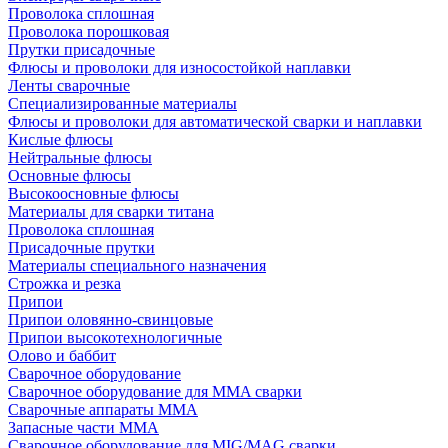
Проволока сплошная
Проволока порошковая
Прутки присадочные
Флюсы и проволоки для износостойкой наплавки
Ленты сварочные
Специализированные материалы
Флюсы и проволоки для автоматической сварки и наплавки
Кислые флюсы
Нейтральные флюсы
Основные флюсы
Высокоосновные флюсы
Материалы для сварки титана
Проволока сплошная
Присадочные прутки
Материалы специального назначения
Строжка и резка
Припои
Припои оловянно-свинцовые
Припои высокотехнологичные
Олово и баббит
Сварочное оборудование
Сварочное оборудование для MMA сварки
Сварочные аппараты MMA
Запасные части MMA
Сварочное оборудование для MIG/MAG сварки