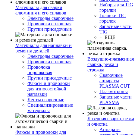
Наборы для TIG
Материалы для сварки
горелки
алюминия и его сплавов
Головки TIG
Электроды сварочные
горелок
Проволока сплошная
Запасные части
Прутки присадочные
TIG
+ ЕЩЕ
Материалы для наплавки и
ремонта деталей
Электроды сварочные
Воздушно-плазменная
Проволока сплошная
сварка, резка и
Проволока
строжка
порошковая
Сварочные
Прутки присадочные
аппараты
Флюсы и проволоки
PLASMA CUT
для износостойкой
Плазмотроны
наплавки
Запасные части
Ленты сварочные
PLASMA
Специализированные
материалы
Лазерная сварка, резка
и очистка
Аппараты
Флюсы и проволоки для
лазерной сварки