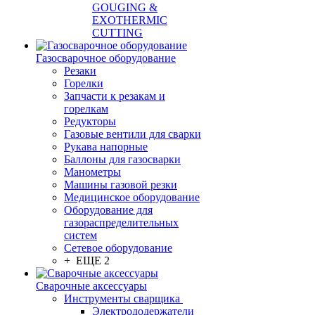
GOUGING &
EXOTHERMIC
CUTTING
Газосварочное оборудование
Резаки
Горелки
Запчасти к резакам и
горелкам
Редукторы
Газовые вентили для сварки
Рукава напорные
Баллоны для газосварки
Манометры
Машины газовой резки
Медицинское оборудование
Оборудование для
газораспределительных
систем
Сетевое оборудование
+ ЕЩЕ 2
Сварочные аксессуары
Инструменты сварщика
Электрододержатели