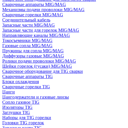
Сварочные аппараты MIG/MAG
Механизмы подачи проволоки MIG/MAG
Сварочные горелки MIG/MAG
Соединительный кабель
Запасные части MIG/MAG
Запасные части для горелок MIG/MAG
Направляющие каналы MIG/MAG
Токосъемники MIG/MAG
Газовые сопла MIG/MAG
Пружины для сопла MIG/MAG
Диффузоры газовые MIG/MAG
Ролики подачи проволоки MIG/MAG
Шейки горелок (гусаки) MIG/MAG
Сварочное оборудование для TIG сварки
Сварочные аппараты TIG
Блоки охлаждения
Сварочные горелки TIG
Цанги
Цангодержатели и газовые линзы
Сопло газовое TIG
Изоляторы TIG
Заглушки TIG
Наборы для TIG горелки
Головки TIG горелок
Запасные части TIG