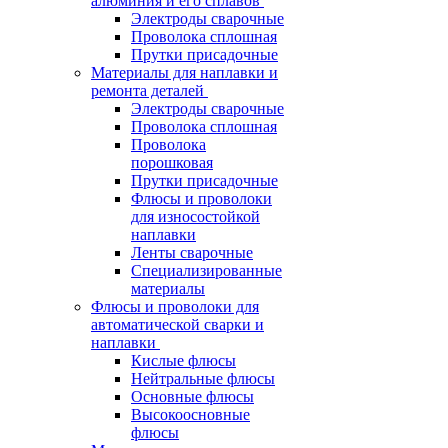
алюминия и его сплавов
Электроды сварочные
Проволока сплошная
Прутки присадочные
Материалы для наплавки и
ремонта деталей
Электроды сварочные
Проволока сплошная
Проволока
порошковая
Прутки присадочные
Флюсы и проволоки
для износостойкой
наплавки
Ленты сварочные
Специализированные
материалы
Флюсы и проволоки для
автоматической сварки и
наплавки
Кислые флюсы
Нейтральные флюсы
Основные флюсы
Высокоосновные
флюсы