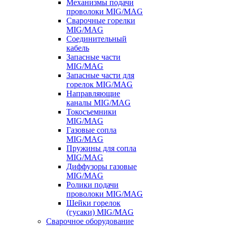
Механизмы подачи
проволоки MIG/MAG
Сварочные горелки
MIG/MAG
Соединительный
кабель
Запасные части
MIG/MAG
Запасные части для
горелок MIG/MAG
Направляющие
каналы MIG/MAG
Токосъемники
MIG/MAG
Газовые сопла
MIG/MAG
Пружины для сопла
MIG/MAG
Диффузоры газовые
MIG/MAG
Ролики подачи
проволоки MIG/MAG
Шейки горелок
(гусаки) MIG/MAG
Сварочное оборудование