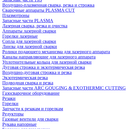
Воздушно-плазменная сварка, резка и строжка
Сварочные аппараты PLASMA CUT
Плазмотроны
Запасные части PLASMA
Лазерная сварка, резка и очистка
Аппараты лазерной сварки
Горелки лазерные
Сопла для лазерной сварки
Линзы для лазерной сварки
Ролики подающего механизма для лазерного аппарата
Каналы направляющие для лазерного аппарата
Уплотнительные кольца для лазерной сварки
Дуговая строжка и экзотермическая резка
Воздушно-дуговая строжка и резка
Экзотермическая резка
Подводная сварка и резка
Запасные части ARC GOUGING & EXOTHERMIC CUTTING
Газосварочное оборудование
Резаки
Горелки
Запчасти к резакам и горелкам
Редукторы
Газовые вентили для сварки
Рукава напорные