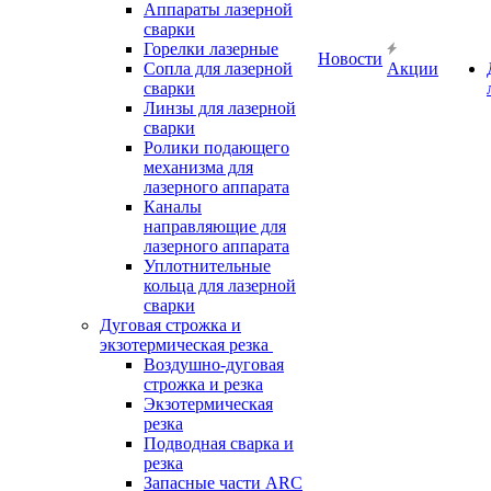
Аппараты лазерной
сварки
Горелки лазерные
Новости
Сопла для лазерной
Акции
сварки
Линзы для лазерной
сварки
Ролики подающего
механизма для
лазерного аппарата
Каналы
направляющие для
лазерного аппарата
Уплотнительные
кольца для лазерной
сварки
Дуговая строжка и
экзотермическая резка
Воздушно-дуговая
строжка и резка
Экзотермическая
резка
Подводная сварка и
резка
Запасные части ARC