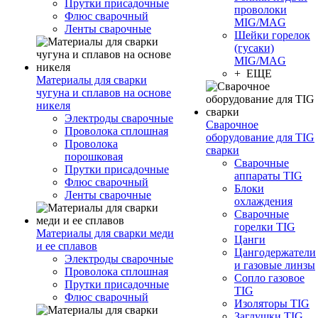
Прутки присадочные
проволоки
Флюс сварочный
MIG/MAG
Ленты сварочные
Шейки горелок
(гусаки)
MIG/MAG
+ ЕЩЕ
Материалы для сварки
чугуна и сплавов на основе
никеля
Электроды сварочные
Сварочное
Проволока сплошная
оборудование для TIG
Проволока
сварки
порошковая
Сварочные
Прутки присадочные
аппараты TIG
Флюс сварочный
Блоки
Ленты сварочные
охлаждения
Сварочные
горелки TIG
Материалы для сварки меди
Цанги
и ее сплавов
Цангодержатели
Электроды сварочные
и газовые линзы
Проволока сплошная
Сопло газовое
Прутки присадочные
TIG
Флюс сварочный
Изоляторы TIG
Заглушки TIG