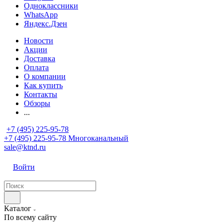
Одноклассники
WhatsApp
Яндекс.Дзен
Новости
Акции
Доставка
Оплата
О компании
Как купить
Контакты
Обзоры
...
+7 (495) 225-95-78
+7 (495) 225-95-78
Многоканальный
sale@ktnd.ru
Войти
Каталог
По всему сайту