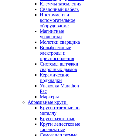
Клеммы заземления
Сварочный кабель
Инструмент и
вспомогательное
оборудование
Магнитные
угольники
Молотки сварщика
Вольфрамовые
электроды и
приспособления
Системы вытяжки
сварочных дымов
Керамические
подкладки
Упаковка Marathon
Pac
Маркеры
Абразивные круги
Круги отрезные по
металлу
Круги зачистные
Круги лепестковые
тарельчатые
Самозацепляемые