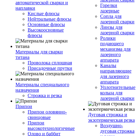
автоматической сварки и
Горелки
наплавки
лазерные
Кислые флюсы
Сопла для
Нейтральные флюсы
лазерной сварки
Основные флюсы
Линзы для
Высокоосновные
лазерной сварки
флюсы
Ролики
подающего
механизма для
Материалы для сварки
лазерного
титана
аппарата
Проволока сплошная
Каналы
Присадочные прутки
направляющие
для лазерного
аппарата
Материалы специального
Уплотнительные
назначения
кольца для
Строжка и резка
лазерной сварки
Припои
Припои оловянно-
Дуговая строжка и
свинцовые
экзотермическая резка
Припои
Воздушно-
высокотехнологичные
дуговая строжка
Олово и баббит