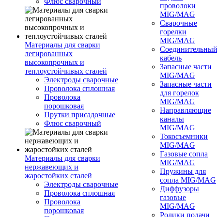
Флюс сварочный
проволоки
MIG/MAG
Сварочные
горелки
MIG/MAG
Материалы для сварки
Соединительны
легированных
кабель
высокопрочных и
Запасные части
теплоустойчивых сталей
MIG/MAG
Электроды сварочные
Запасные части
Проволока сплошная
для горелок
Проволока
MIG/MAG
порошковая
Направляющие
Прутки присадочные
каналы
Флюс сварочный
MIG/MAG
Токосъемники
MIG/MAG
Газовые сопла
Материалы для сварки
MIG/MAG
нержавеющих и
Пружины для
жаростойких сталей
сопла MIG/MAG
Электроды сварочные
Диффузоры
Проволока сплошная
газовые
Проволока
MIG/MAG
порошковая
Ролики подачи