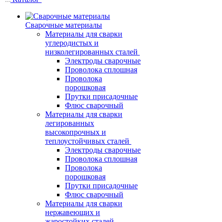
Сварочные материалы
Материалы для сварки
углеродистых и
низколегированных сталей
Электроды сварочные
Проволока сплошная
Проволока
порошковая
Прутки присадочные
Флюс сварочный
Материалы для сварки
легированных
высокопрочных и
теплоустойчивых сталей
Электроды сварочные
Проволока сплошная
Проволока
порошковая
Прутки присадочные
Флюс сварочный
Материалы для сварки
нержавеющих и
жаростойких сталей