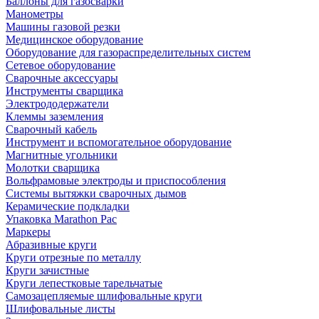
Баллоны для газосварки
Манометры
Машины газовой резки
Медицинское оборудование
Оборудование для газораспределительных систем
Сетевое оборудование
Сварочные аксессуары
Инструменты сварщика
Электрододержатели
Клеммы заземления
Сварочный кабель
Инструмент и вспомогательное оборудование
Магнитные угольники
Молотки сварщика
Вольфрамовые электроды и приспособления
Системы вытяжки сварочных дымов
Керамические подкладки
Упаковка Marathon Pac
Маркеры
Абразивные круги
Круги отрезные по металлу
Круги зачистные
Круги лепестковые тарельчатые
Самозацепляемые шлифовальные круги
Шлифовальные листы