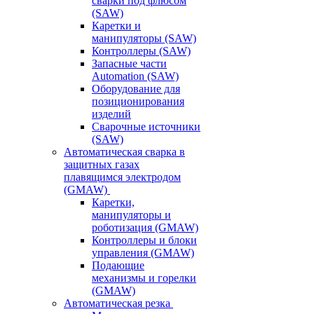
сварки под флюсом
(SAW)
Каретки и
манипуляторы (SAW)
Контроллеры (SAW)
Запасные части
Automation (SAW)
Оборудование для
позиционирования
изделий
Сварочные источники
(SAW)
Автоматическая сварка в
защитных газах
плавящимся электродом
(GMAW)
Каретки,
манипуляторы и
роботизация (GMAW)
Контроллеры и блоки
управления (GMAW)
Подающие
механизмы и горелки
(GMAW)
Автоматическая резка