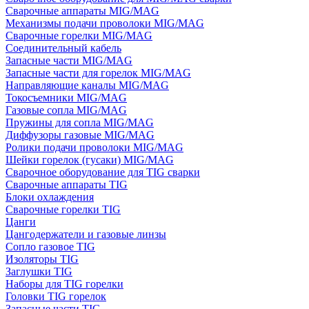
Сварочные аппараты MIG/MAG
Механизмы подачи проволоки MIG/MAG
Сварочные горелки MIG/MAG
Соединительный кабель
Запасные части MIG/MAG
Запасные части для горелок MIG/MAG
Направляющие каналы MIG/MAG
Токосъемники MIG/MAG
Газовые сопла MIG/MAG
Пружины для сопла MIG/MAG
Диффузоры газовые MIG/MAG
Ролики подачи проволоки MIG/MAG
Шейки горелок (гусаки) MIG/MAG
Сварочное оборудование для TIG сварки
Сварочные аппараты TIG
Блоки охлаждения
Сварочные горелки TIG
Цанги
Цангодержатели и газовые линзы
Сопло газовое TIG
Изоляторы TIG
Заглушки TIG
Наборы для TIG горелки
Головки TIG горелок
Запасные части TIG