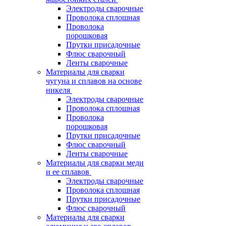
Электроды сварочные
Проволока сплошная
Проволока
порошковая
Прутки присадочные
Флюс сварочный
Ленты сварочные
Материалы для сварки
чугуна и сплавов на основе
никеля
Электроды сварочные
Проволока сплошная
Проволока
порошковая
Прутки присадочные
Флюс сварочный
Ленты сварочные
Материалы для сварки меди
и ее сплавов
Электроды сварочные
Проволока сплошная
Прутки присадочные
Флюс сварочный
Материалы для сварки