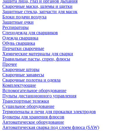
Защита лица, глаз и органов дыхания
Сварочные маски, шлемы и щитки
Защитные стекла, запчасти для масок
Блоки подачи воздуха
Защитные очки
Респираторы
Спецодежда для сварщиков
Одежда сварщика
Обувь сварщика
Перчатки сварочные
Химические материалы для сварки
Травильные пасты, спреи, флюсы
Прочее
Сварочные шторы
Сварочные занавесы
Сварочные полотна и одеяла
Комплектующие
Вспомогательное оборудование
Пульты дистанционного управления
Транспортные тележки
Сушильное оборудование
Термопеналы и печи для прокалки электродов
Бункеры для хранения флюсов
Автоматическое оборудование
Автоматическая сварка под слоем флюса (SAW)