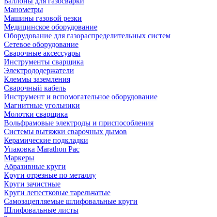
Баллоны для газосварки
Манометры
Машины газовой резки
Медицинское оборудование
Оборудование для газораспределительных систем
Сетевое оборудование
Сварочные аксессуары
Инструменты сварщика
Электрододержатели
Клеммы заземления
Сварочный кабель
Инструмент и вспомогательное оборудование
Магнитные угольники
Молотки сварщика
Вольфрамовые электроды и приспособления
Системы вытяжки сварочных дымов
Керамические подкладки
Упаковка Marathon Pac
Маркеры
Абразивные круги
Круги отрезные по металлу
Круги зачистные
Круги лепестковые тарельчатые
Самозацепляемые шлифовальные круги
Шлифовальные листы