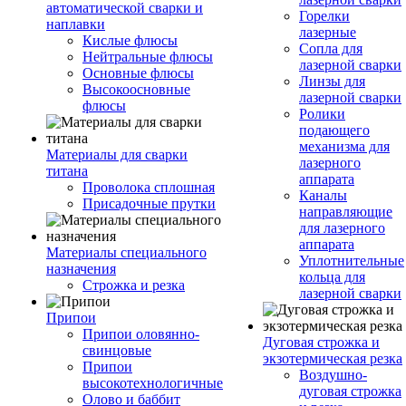
автоматической сварки и
Горелки
наплавки
лазерные
Кислые флюсы
Сопла для
Нейтральные флюсы
лазерной сварки
Основные флюсы
Линзы для
Высокоосновные
лазерной сварки
флюсы
Ролики
подающего
механизма для
Материалы для сварки
лазерного
титана
аппарата
Проволока сплошная
Каналы
Присадочные прутки
направляющие
для лазерного
аппарата
Материалы специального
Уплотнительные
назначения
кольца для
Строжка и резка
лазерной сварки
Припои
Припои оловянно-
Дуговая строжка и
свинцовые
экзотермическая резка
Припои
Воздушно-
высокотехнологичные
дуговая строжка
Олово и баббит