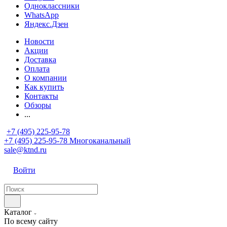
Одноклассники
WhatsApp
Яндекс.Дзен
Новости
Акции
Доставка
Оплата
О компании
Как купить
Контакты
Обзоры
...
+7 (495) 225-95-78
+7 (495) 225-95-78
Многоканальный
sale@ktnd.ru
Войти
Каталог
По всему сайту