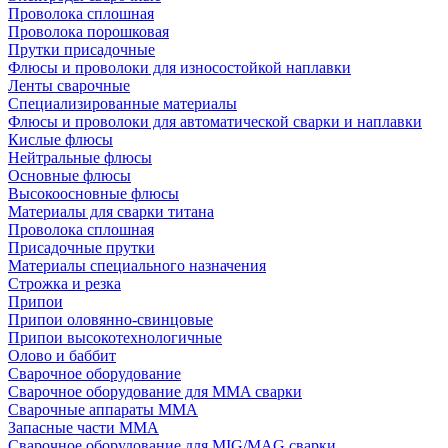
Проволока сплошная
Проволока порошковая
Прутки присадочные
Флюсы и проволоки для износостойкой наплавки
Ленты сварочные
Специализированные материалы
Флюсы и проволоки для автоматической сварки и наплавки
Кислые флюсы
Нейтральные флюсы
Основные флюсы
Высокоосновные флюсы
Материалы для сварки титана
Проволока сплошная
Присадочные прутки
Материалы специального назначения
Строжка и резка
Припои
Припои оловянно-свинцовые
Припои высокотехнологичные
Олово и баббит
Сварочное оборудование
Сварочное оборудование для MMA сварки
Сварочные аппараты MMA
Запасные части MMA
Сварочное оборудование для MIG/MAG сварки