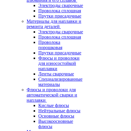
алюминия и его сплавов
Электроды сварочные
Проволока сплошная
Прутки присадочные
Материалы для наплавки и
ремонта деталей
Электроды сварочные
Проволока сплошная
Проволока
порошковая
Прутки присадочные
Флюсы и проволоки
для износостойкой
наплавки
Ленты сварочные
Специализированные
материалы
Флюсы и проволоки для
автоматической сварки и
наплавки
Кислые флюсы
Нейтральные флюсы
Основные флюсы
Высокоосновные
флюсы