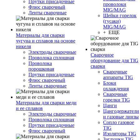
Прутки присадочные
проволоки
Флюс сварочный
MIG/MAG
Ленты сварочные
Шейки горелок
(гусаки)
MIG/MAG
+ ЕЩЕ
Материалы для сварки
чугуна и сплавов на основе
никеля
Электроды сварочные
Сварочное
Проволока сплошная
оборудование для TIG
Проволока
сварки
порошковая
Сварочные
Прутки присадочные
аппараты TIG
Флюс сварочный
Блоки
Ленты сварочные
охлаждения
Сварочные
горелки TIG
Материалы для сварки меди
Цанги
и ее сплавов
Цангодержатели
Электроды сварочные
и газовые линзы
Проволока сплошная
Сопло газовое
Прутки присадочные
TIG
Флюс сварочный
Изоляторы TIG
Заглушки TIG