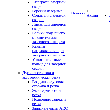
Аппараты лазерной
сварки
Горелки лазерные
Новости
Сопла для лазерной
Акции
сварки
Линзы для лазерной
сварки
Ролики подающего
механизма для
лазерного аппарата
Каналы
направляющие для
лазерного аппарата
Уплотнительные
кольца для лазерной
сварки
Дуговая строжка и
экзотермическая резка
Воздушно-дуговая
строжка и резка
Экзотермическая
резка
Подводная сварка и
резка
Запасные части ARC