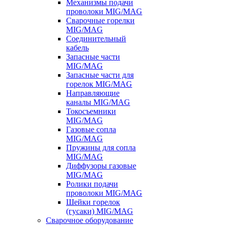
Механизмы подачи
проволоки MIG/MAG
Сварочные горелки
MIG/MAG
Соединительный
кабель
Запасные части
MIG/MAG
Запасные части для
горелок MIG/MAG
Направляющие
каналы MIG/MAG
Токосъемники
MIG/MAG
Газовые сопла
MIG/MAG
Пружины для сопла
MIG/MAG
Диффузоры газовые
MIG/MAG
Ролики подачи
проволоки MIG/MAG
Шейки горелок
(гусаки) MIG/MAG
Сварочное оборудование