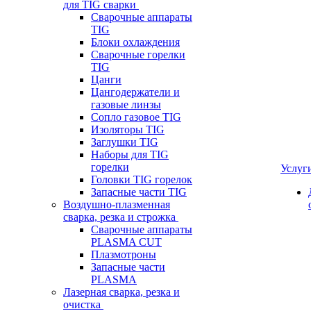
для TIG сварки
Сварочные аппараты
TIG
Блоки охлаждения
Сварочные горелки
TIG
Цанги
Цангодержатели и
газовые линзы
Сопло газовое TIG
Изоляторы TIG
Заглушки TIG
Наборы для TIG
горелки
Услуг
Головки TIG горелок
Запасные части TIG
Воздушно-плазменная
сварка, резка и строжка
Сварочные аппараты
PLASMA CUT
Плазмотроны
Запасные части
PLASMA
Лазерная сварка, резка и
очистка