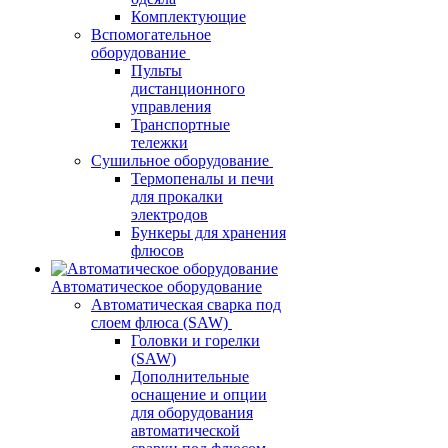
Комплектующие
Вспомогательное
оборудование
Пульты
дистанционного
управления
Транспортные
тележки
Сушильное оборудование
Термопеналы и печи
для прокалки
электродов
Бункеры для хранения
флюсов
Автоматическое оборудование
Автоматическая сварка под
слоем флюса (SAW)
Головки и горелки
(SAW)
Дополнительные
оснащение и опции
для оборудования
автоматической