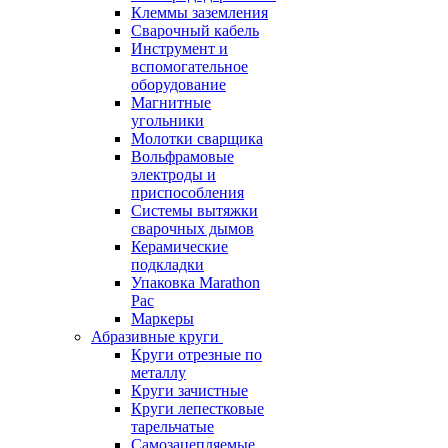
Клеммы заземления
Сварочный кабель
Инструмент и
вспомогательное
оборудование
Магнитные
угольники
Молотки сварщика
Вольфрамовые
электроды и
приспособления
Системы вытяжки
сварочных дымов
Керамические
подкладки
Упаковка Marathon
Pac
Маркеры
Абразивные круги
Круги отрезные по
металлу
Круги зачистные
Круги лепестковые
тарельчатые
Самозацепляемые