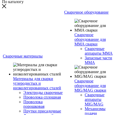
По каталогу
Сварочное оборудование
Сварочное
оборудование для
MMA сварки
Сварочные
аппараты MMA
Сварочные материалы
Запасные части
MMA
Материалы для сварки
Сварочное
углеродистых и
оборудование для
низколегированных сталей
MIG/MAG сварки
Электроды сварочные
Сварочные
Проволока сплошная
аппараты
Проволока
MIG/MAG
порошковая
Механизмы
Прутки присадочные
подачи