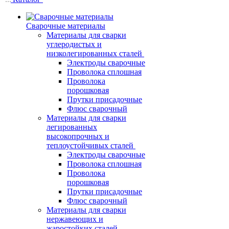
Сварочные материалы
Материалы для сварки
углеродистых и
низколегированных сталей
Электроды сварочные
Проволока сплошная
Проволока
порошковая
Прутки присадочные
Флюс сварочный
Материалы для сварки
легированных
высокопрочных и
теплоустойчивых сталей
Электроды сварочные
Проволока сплошная
Проволока
порошковая
Прутки присадочные
Флюс сварочный
Материалы для сварки
нержавеющих и
жаростойких сталей