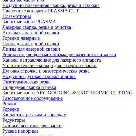
Воздушно-плазменная сварка, резка и строжка
Сварочные аппараты PLASMA CUT
Плазмотроны
Запасные части PLASMA
Лазерная сварка, резка и очистка
Аппараты лазерной сварки
Горелки лазерные
Сопла для лазерной сварки
Линзы для лазерной сварки
Ролики подающего механизма для лазерного аппарата
Каналы направляющие для лазерного аппарата
Уплотнительные кольца для лазерной сварки
Дуговая строжка и экзотермическая резка
Воздушно-дуговая строжка и резка
Экзотермическая резка
Подводная сварка и резка
Запасные части ARC GOUGING & EXOTHERMIC CUTTING
Газосварочное оборудование
Резаки
Горелки
Запчасти к резакам и горелкам
Редукторы
Газовые вентили для сварки
Рукава напорные