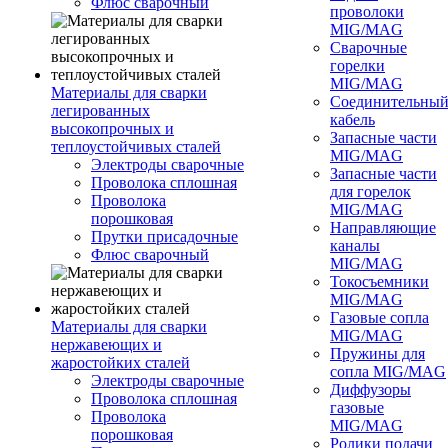
Флюс сварочный
проволоки
MIG/MAG
Сварочные
горелки
MIG/MAG
Материалы для сварки
Соединительны
легированных
кабель
высокопрочных и
Запасные части
теплоустойчивых сталей
MIG/MAG
Электроды сварочные
Запасные части
Проволока сплошная
для горелок
Проволока
MIG/MAG
порошковая
Направляющие
Прутки присадочные
каналы
Флюс сварочный
MIG/MAG
Токосъемники
MIG/MAG
Газовые сопла
Материалы для сварки
MIG/MAG
нержавеющих и
Пружины для
жаростойких сталей
сопла MIG/MAG
Электроды сварочные
Диффузоры
Проволока сплошная
газовые
Проволока
MIG/MAG
порошковая
Ролики подачи