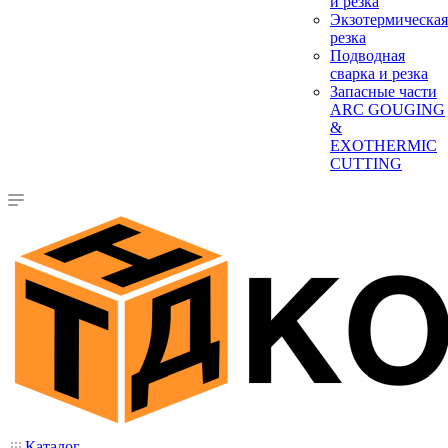
и резка
Экзотермическая
резка
Подводная
сварка и резка
Запасные части
ARC GOUGING
&
EXOTHERMIC
CUTTING
Каталог