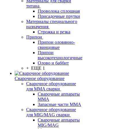
Материалы для сварки
титана
Проволока сплошная
Присадочные прутки
Материалы специального
назначения
Строжка и резка
Припои
Припои оловянно-
свинцовые
Припои
высокотехнологичные
Олово и баббит
+ ЕЩЕ 1
Сварочное оборудование
Сварочное оборудование
для MMA сварки
Сварочные аппараты
MMA
Запасные части MMA
Сварочное оборудование
для MIG/MAG сварки
Сварочные аппараты
MIG/MAG