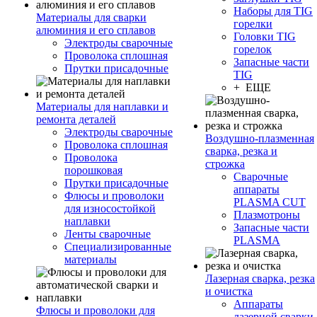
Наборы для TIG
Материалы для сварки
горелки
алюминия и его сплавов
Головки TIG
Электроды сварочные
горелок
Проволока сплошная
Запасные части
Прутки присадочные
TIG
+ ЕЩЕ
Материалы для наплавки и
ремонта деталей
Электроды сварочные
Воздушно-плазменная
Проволока сплошная
сварка, резка и
Проволока
строжка
порошковая
Сварочные
Прутки присадочные
аппараты
Флюсы и проволоки
PLASMA CUT
для износостойкой
Плазмотроны
наплавки
Запасные части
Ленты сварочные
PLASMA
Специализированные
материалы
Лазерная сварка, резка
и очистка
Аппараты
Флюсы и проволоки для
лазерной сварки