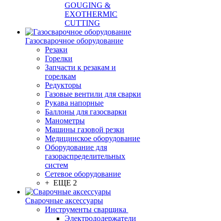
GOUGING &
EXOTHERMIC
CUTTING
Газосварочное оборудование
Резаки
Горелки
Запчасти к резакам и
горелкам
Редукторы
Газовые вентили для сварки
Рукава напорные
Баллоны для газосварки
Манометры
Машины газовой резки
Медицинское оборудование
Оборудование для
газораспределительных
систем
Сетевое оборудование
+ ЕЩЕ 2
Сварочные аксессуары
Инструменты сварщика
Электрододержатели