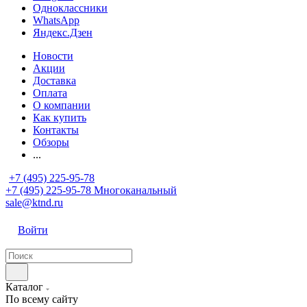
Одноклассники
WhatsApp
Яндекс.Дзен
Новости
Акции
Доставка
Оплата
О компании
Как купить
Контакты
Обзоры
...
+7 (495) 225-95-78
+7 (495) 225-95-78
Многоканальный
sale@ktnd.ru
Войти
Каталог
По всему сайту