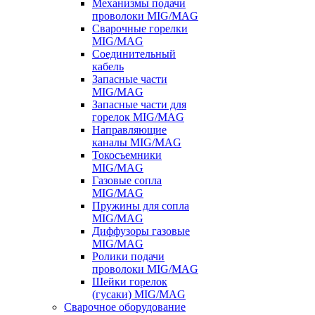
Механизмы подачи
проволоки MIG/MAG
Сварочные горелки
MIG/MAG
Соединительный
кабель
Запасные части
MIG/MAG
Запасные части для
горелок MIG/MAG
Направляющие
каналы MIG/MAG
Токосъемники
MIG/MAG
Газовые сопла
MIG/MAG
Пружины для сопла
MIG/MAG
Диффузоры газовые
MIG/MAG
Ролики подачи
проволоки MIG/MAG
Шейки горелок
(гусаки) MIG/MAG
Сварочное оборудование