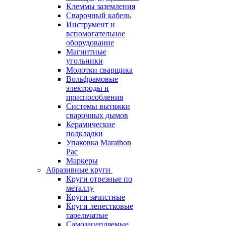
Клеммы заземления
Сварочный кабель
Инструмент и
вспомогательное
оборудование
Магнитные
угольники
Молотки сварщика
Вольфрамовые
электроды и
приспособления
Системы вытяжки
сварочных дымов
Керамические
подкладки
Упаковка Marathon
Pac
Маркеры
Абразивные круги
Круги отрезные по
металлу
Круги зачистные
Круги лепестковые
тарельчатые
Самозацепляемые