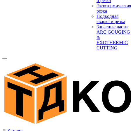
и резка
Экзотермическая
резка
Подводная
сварка и резка
Запасные части
ARC GOUGING
&
EXOTHERMIC
CUTTING
Каталог