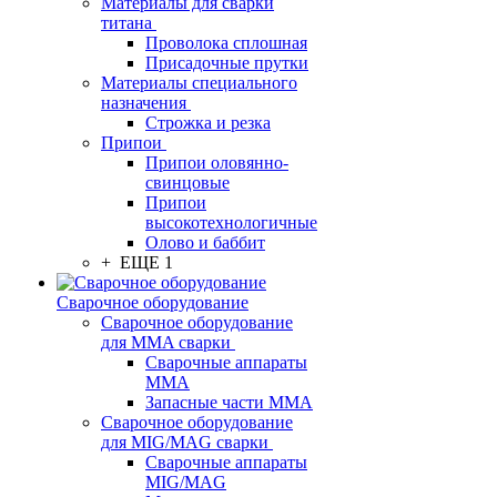
Материалы для сварки
титана
Проволока сплошная
Присадочные прутки
Материалы специального
назначения
Строжка и резка
Припои
Припои оловянно-
свинцовые
Припои
высокотехнологичные
Олово и баббит
+ ЕЩЕ 1
Сварочное оборудование
Сварочное оборудование
для MMA сварки
Сварочные аппараты
MMA
Запасные части MMA
Сварочное оборудование
для MIG/MAG сварки
Сварочные аппараты
MIG/MAG