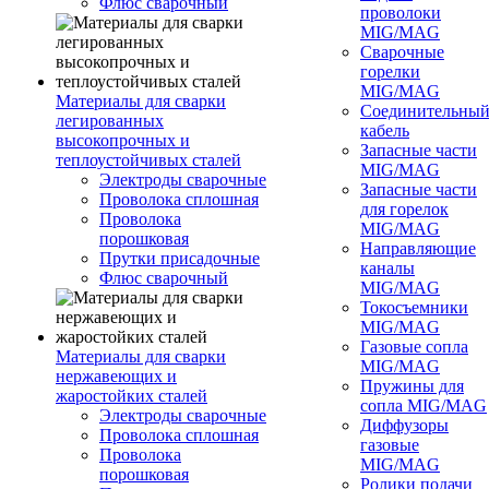
Флюс сварочный
проволоки
MIG/MAG
Сварочные
горелки
MIG/MAG
Материалы для сварки
Соединительны
легированных
кабель
высокопрочных и
Запасные части
теплоустойчивых сталей
MIG/MAG
Электроды сварочные
Запасные части
Проволока сплошная
для горелок
Проволока
MIG/MAG
порошковая
Направляющие
Прутки присадочные
каналы
Флюс сварочный
MIG/MAG
Токосъемники
MIG/MAG
Газовые сопла
Материалы для сварки
MIG/MAG
нержавеющих и
Пружины для
жаростойких сталей
сопла MIG/MAG
Электроды сварочные
Диффузоры
Проволока сплошная
газовые
Проволока
MIG/MAG
порошковая
Ролики подачи