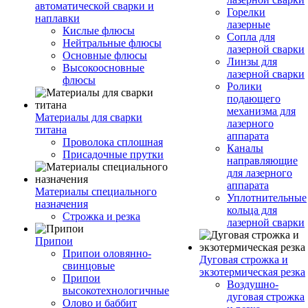
автоматической сварки и
Горелки
наплавки
лазерные
Кислые флюсы
Сопла для
Нейтральные флюсы
лазерной сварки
Основные флюсы
Линзы для
Высокоосновные
лазерной сварки
флюсы
Ролики
подающего
механизма для
Материалы для сварки
лазерного
титана
аппарата
Проволока сплошная
Каналы
Присадочные прутки
направляющие
для лазерного
аппарата
Материалы специального
Уплотнительные
назначения
кольца для
Строжка и резка
лазерной сварки
Припои
Припои оловянно-
Дуговая строжка и
свинцовые
экзотермическая резка
Припои
Воздушно-
высокотехнологичные
дуговая строжка
Олово и баббит