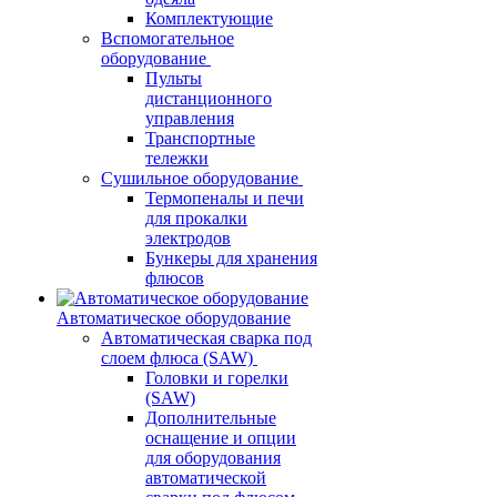
Комплектующие
Вспомогательное
оборудование
Пульты
дистанционного
управления
Транспортные
тележки
Сушильное оборудование
Термопеналы и печи
для прокалки
электродов
Бункеры для хранения
флюсов
Автоматическое оборудование
Автоматическая сварка под
слоем флюса (SAW)
Головки и горелки
(SAW)
Дополнительные
оснащение и опции
для оборудования
автоматической