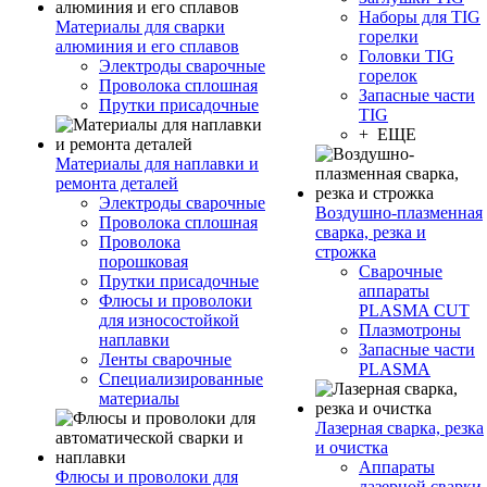
Наборы для TIG
Материалы для сварки
горелки
алюминия и его сплавов
Головки TIG
Электроды сварочные
горелок
Проволока сплошная
Запасные части
Прутки присадочные
TIG
+ ЕЩЕ
Материалы для наплавки и
ремонта деталей
Электроды сварочные
Воздушно-плазменная
Проволока сплошная
сварка, резка и
Проволока
строжка
порошковая
Сварочные
Прутки присадочные
аппараты
Флюсы и проволоки
PLASMA CUT
для износостойкой
Плазмотроны
наплавки
Запасные части
Ленты сварочные
PLASMA
Специализированные
материалы
Лазерная сварка, резка
и очистка
Аппараты
Флюсы и проволоки для
лазерной сварки