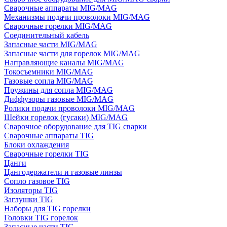
Сварочные аппараты MIG/MAG
Механизмы подачи проволоки MIG/MAG
Сварочные горелки MIG/MAG
Соединительный кабель
Запасные части MIG/MAG
Запасные части для горелок MIG/MAG
Направляющие каналы MIG/MAG
Токосъемники MIG/MAG
Газовые сопла MIG/MAG
Пружины для сопла MIG/MAG
Диффузоры газовые MIG/MAG
Ролики подачи проволоки MIG/MAG
Шейки горелок (гусаки) MIG/MAG
Сварочное оборудование для TIG сварки
Сварочные аппараты TIG
Блоки охлаждения
Сварочные горелки TIG
Цанги
Цангодержатели и газовые линзы
Сопло газовое TIG
Изоляторы TIG
Заглушки TIG
Наборы для TIG горелки
Головки TIG горелок
Запасные части TIG