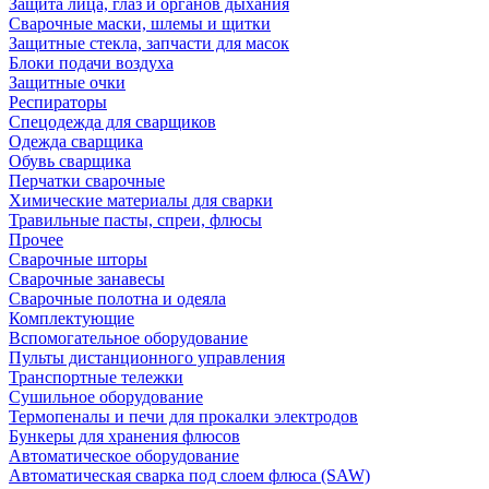
Защита лица, глаз и органов дыхания
Сварочные маски, шлемы и щитки
Защитные стекла, запчасти для масок
Блоки подачи воздуха
Защитные очки
Респираторы
Спецодежда для сварщиков
Одежда сварщика
Обувь сварщика
Перчатки сварочные
Химические материалы для сварки
Травильные пасты, спреи, флюсы
Прочее
Сварочные шторы
Сварочные занавесы
Сварочные полотна и одеяла
Комплектующие
Вспомогательное оборудование
Пульты дистанционного управления
Транспортные тележки
Сушильное оборудование
Термопеналы и печи для прокалки электродов
Бункеры для хранения флюсов
Автоматическое оборудование
Автоматическая сварка под слоем флюса (SAW)