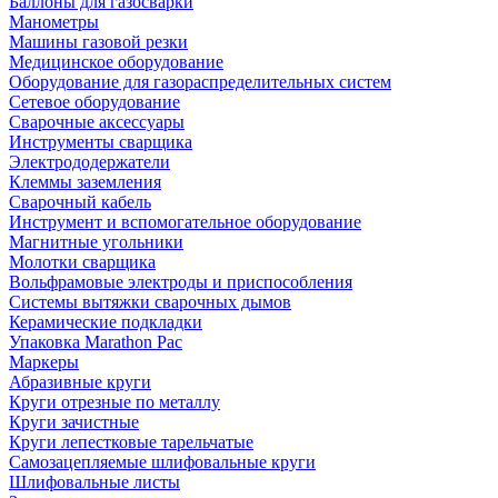
Баллоны для газосварки
Манометры
Машины газовой резки
Медицинское оборудование
Оборудование для газораспределительных систем
Сетевое оборудование
Сварочные аксессуары
Инструменты сварщика
Электрододержатели
Клеммы заземления
Сварочный кабель
Инструмент и вспомогательное оборудование
Магнитные угольники
Молотки сварщика
Вольфрамовые электроды и приспособления
Системы вытяжки сварочных дымов
Керамические подкладки
Упаковка Marathon Pac
Маркеры
Абразивные круги
Круги отрезные по металлу
Круги зачистные
Круги лепестковые тарельчатые
Самозацепляемые шлифовальные круги
Шлифовальные листы