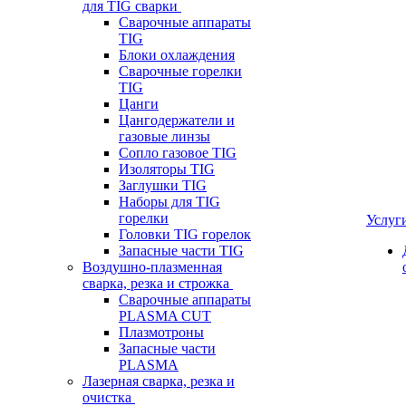
для TIG сварки
Сварочные аппараты
TIG
Блоки охлаждения
Сварочные горелки
TIG
Цанги
Цангодержатели и
газовые линзы
Сопло газовое TIG
Изоляторы TIG
Заглушки TIG
Наборы для TIG
горелки
Услуг
Головки TIG горелок
Запасные части TIG
Воздушно-плазменная
сварка, резка и строжка
Сварочные аппараты
PLASMA CUT
Плазмотроны
Запасные части
PLASMA
Лазерная сварка, резка и
очистка