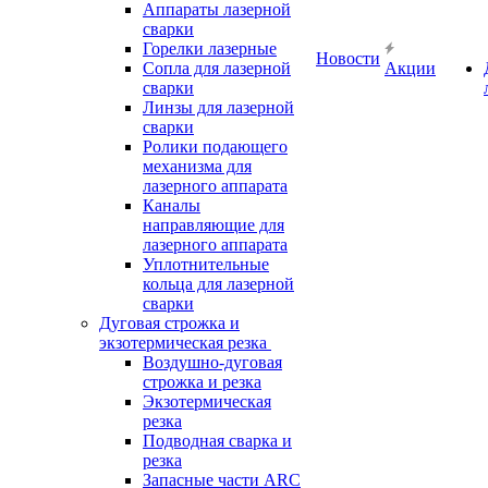
Аппараты лазерной
сварки
Горелки лазерные
Новости
Сопла для лазерной
Акции
сварки
Линзы для лазерной
сварки
Ролики подающего
механизма для
лазерного аппарата
Каналы
направляющие для
лазерного аппарата
Уплотнительные
кольца для лазерной
сварки
Дуговая строжка и
экзотермическая резка
Воздушно-дуговая
строжка и резка
Экзотермическая
резка
Подводная сварка и
резка
Запасные части ARC