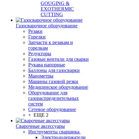
GOUGING &
EXOTHERMIC
CUTTING
Газосварочное оборудование
Резаки
Горелки
Запчасти к резакам и
горелкам
Редукторы
Газовые вентили для сварки
Рукава напорные
Баллоны для газосварки
Манометры
Машины газовой резки
Медицинское оборудование
Оборудование для
газораспределительных
систем
Сетевое оборудование
+ ЕЩЕ 2
Сварочные аксессуары
Инструменты сварщика
Электрододержатели