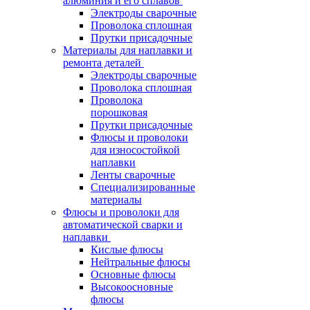
алюминия и его сплавов
Электроды сварочные
Проволока сплошная
Прутки присадочные
Материалы для наплавки и
ремонта деталей
Электроды сварочные
Проволока сплошная
Проволока
порошковая
Прутки присадочные
Флюсы и проволоки
для износостойкой
наплавки
Ленты сварочные
Специализированные
материалы
Флюсы и проволоки для
автоматической сварки и
наплавки
Кислые флюсы
Нейтральные флюсы
Основные флюсы
Высокоосновные
флюсы