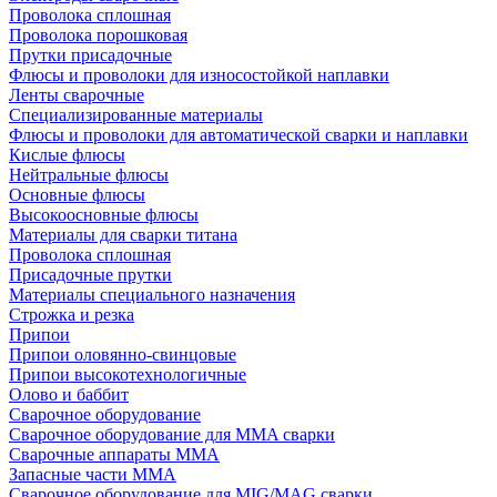
Проволока сплошная
Проволока порошковая
Прутки присадочные
Флюсы и проволоки для износостойкой наплавки
Ленты сварочные
Специализированные материалы
Флюсы и проволоки для автоматической сварки и наплавки
Кислые флюсы
Нейтральные флюсы
Основные флюсы
Высокоосновные флюсы
Материалы для сварки титана
Проволока сплошная
Присадочные прутки
Материалы специального назначения
Строжка и резка
Припои
Припои оловянно-свинцовые
Припои высокотехнологичные
Олово и баббит
Сварочное оборудование
Сварочное оборудование для MMA сварки
Сварочные аппараты MMA
Запасные части MMA
Сварочное оборудование для MIG/MAG сварки