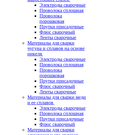
Электроды сварочные
Проволока сплошная
Проволока
порошковая
Прутки присадочные
Флюс сварочный
Ленты сварочные
Материалы для сварки
чугуна и сплавов на основе
никеля
Электроды сварочные
Проволока сплошная
Проволока
порошковая
Прутки присадочные
Флюс сварочный
Ленты сварочные
Материалы для сварки меди
и ее сплавов
Электроды сварочные
Проволока сплошная
Прутки присадочные
Флюс сварочный
Материалы для сварки