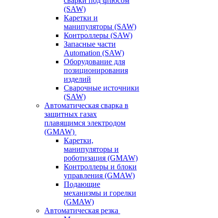
сварки под флюсом
(SAW)
Каретки и
манипуляторы (SAW)
Контроллеры (SAW)
Запасные части
Automation (SAW)
Оборудование для
позиционирования
изделий
Сварочные источники
(SAW)
Автоматическая сварка в
защитных газах
плавящимся электродом
(GMAW)
Каретки,
манипуляторы и
роботизация (GMAW)
Контроллеры и блоки
управления (GMAW)
Подающие
механизмы и горелки
(GMAW)
Автоматическая резка