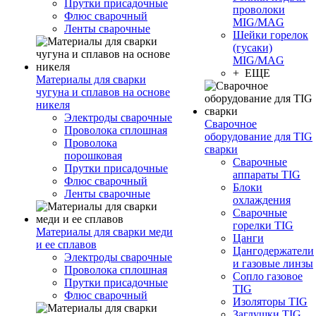
Прутки присадочные
проволоки
Флюс сварочный
MIG/MAG
Ленты сварочные
Шейки горелок
(гусаки)
MIG/MAG
+ ЕЩЕ
Материалы для сварки
чугуна и сплавов на основе
никеля
Электроды сварочные
Сварочное
Проволока сплошная
оборудование для TIG
Проволока
сварки
порошковая
Сварочные
Прутки присадочные
аппараты TIG
Флюс сварочный
Блоки
Ленты сварочные
охлаждения
Сварочные
горелки TIG
Материалы для сварки меди
Цанги
и ее сплавов
Цангодержатели
Электроды сварочные
и газовые линзы
Проволока сплошная
Сопло газовое
Прутки присадочные
TIG
Флюс сварочный
Изоляторы TIG
Заглушки TIG