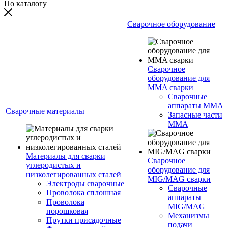
По каталогу
Сварочное оборудование
Сварочное
оборудование для
MMA сварки
Сварочные
аппараты MMA
Сварочные материалы
Запасные части
MMA
Материалы для сварки
Сварочное
углеродистых и
оборудование для
низколегированных сталей
MIG/MAG сварки
Электроды сварочные
Сварочные
Проволока сплошная
аппараты
Проволока
MIG/MAG
порошковая
Механизмы
Прутки присадочные
подачи