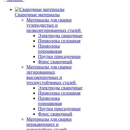
Сварочные материалы
Материалы для сварки
углеродистых и
низколегированных сталей
Электроды сварочные
Проволока сплошная
Проволока
порошковая
Прутки присадочные
Флюс сварочный
Материалы для сварки
легированных
высокопрочных и
теплоустойчивых сталей
Электроды сварочные
Проволока сплошная
Проволока
порошковая
Прутки присадочные
Флюс сварочный
Материалы для сварки
нержавеющих и
жаростойких сталей