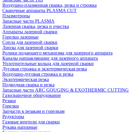
Воздушно-плазменная сварка, резка и строжка
Сварочные аппараты PLASMA CUT
Плазмотроны
Запасные части PLASMA
Лазерная сварка, резка и очистка
Аппараты лазерной сварки
Горелки лазерные
Сопла для лазерной сварки
Линзы для лазерной сварки
Ролики подающего механизма для лазерного аппарата
Каналы направляющие для лазерного аппарата
Уплотнительные кольца для лазерной сварки
Дуговая строжка и экзотермическая резка
Воздушно-дуговая строжка и резка
Экзотермическая резка
Подводная сварка и резка
Запасные части ARC GOUGING & EXOTHERMIC CUTTING
Газосварочное оборудование
Резаки
Горелки
Запчасти к резакам и горелкам
Редукторы
Газовые вентили для сварки
Рукава напорные