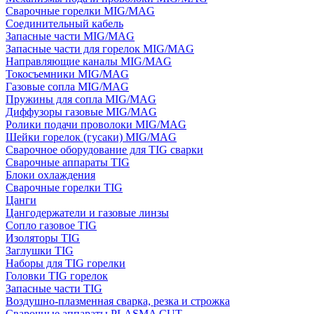
Сварочные горелки MIG/MAG
Соединительный кабель
Запасные части MIG/MAG
Запасные части для горелок MIG/MAG
Направляющие каналы MIG/MAG
Токосъемники MIG/MAG
Газовые сопла MIG/MAG
Пружины для сопла MIG/MAG
Диффузоры газовые MIG/MAG
Ролики подачи проволоки MIG/MAG
Шейки горелок (гусаки) MIG/MAG
Сварочное оборудование для TIG сварки
Сварочные аппараты TIG
Блоки охлаждения
Сварочные горелки TIG
Цанги
Цангодержатели и газовые линзы
Сопло газовое TIG
Изоляторы TIG
Заглушки TIG
Наборы для TIG горелки
Головки TIG горелок
Запасные части TIG
Воздушно-плазменная сварка, резка и строжка
Сварочные аппараты PLASMA CUT