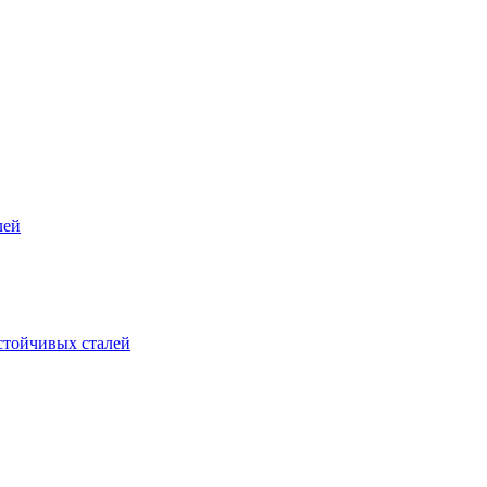
лей
стойчивых сталей