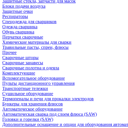
Защитные стекла, запчасти для масок
Блоки подачи воздуха
Защитные очки
Респираторы
Спецодежда для сварщиков
Одежда сварщика
Обувь сварщика
Перчатки сварочные
Химические материалы для сварки
Травильные пасты, спреи, флюсы
Прочее
Сварочные шторы
Сварочные занавесы
Сварочные полотна и одеяла
Комплектующие
Вспомогательное оборудование
Пульты дистанционного управления
Транспортные тележки
Сушильное оборудование
Термопеналы и печи для прокалки электродов
Бункеры для хранения флюсов
Автоматическое оборудование
Автоматическая сварка под слоем флюса (SAW)
Головки и горелки (SAW)
Дополнительные оснащение и опции для оборудования автома