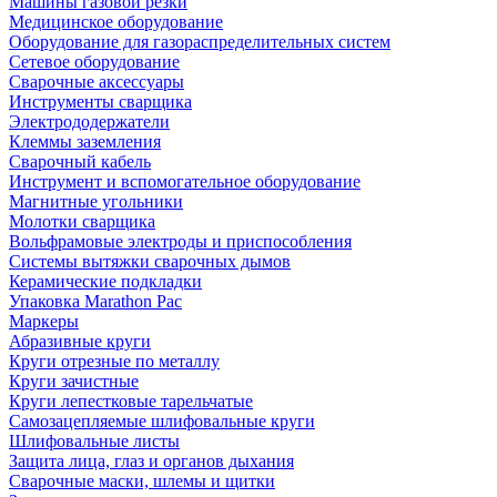
Машины газовой резки
Медицинское оборудование
Оборудование для газораспределительных систем
Сетевое оборудование
Сварочные аксессуары
Инструменты сварщика
Электрододержатели
Клеммы заземления
Сварочный кабель
Инструмент и вспомогательное оборудование
Магнитные угольники
Молотки сварщика
Вольфрамовые электроды и приспособления
Системы вытяжки сварочных дымов
Керамические подкладки
Упаковка Marathon Pac
Маркеры
Абразивные круги
Круги отрезные по металлу
Круги зачистные
Круги лепестковые тарельчатые
Самозацепляемые шлифовальные круги
Шлифовальные листы
Защита лица, глаз и органов дыхания
Сварочные маски, шлемы и щитки