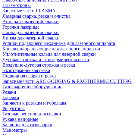
Плазмотроны
Запасные части PLASMA
Лазерная сварка, резка и очистка
Аппараты лазерной сварки
Горелки лазерные
Сопла для лазерной сварки
Линзы для лазерной сварки
Ролики подающего механизма для лазерного аппарата
Каналы направляющие для лазерного аппарата
Уплотнительные кольца для лазерной сварки
Дуговая строжка и экзотермическая резка
Воздушно-дуговая строжка и резка
Экзотермическая резка
Подводная сварка и резка
Запасные части ARC GOUGING & EXOTHERMIC CUTTING
Газосварочное оборудование
Резаки
Горелки
Запчасти к резакам и горелкам
Редукторы
Газовые вентили для сварки
Рукава напорные
Баллоны для газосварки
Манометры