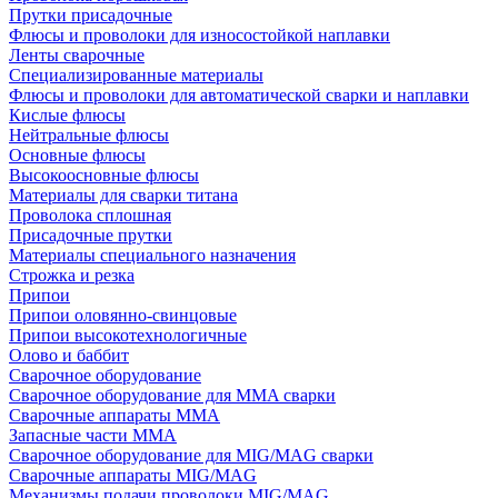
Прутки присадочные
Флюсы и проволоки для износостойкой наплавки
Ленты сварочные
Специализированные материалы
Флюсы и проволоки для автоматической сварки и наплавки
Кислые флюсы
Нейтральные флюсы
Основные флюсы
Высокоосновные флюсы
Материалы для сварки титана
Проволока сплошная
Присадочные прутки
Материалы специального назначения
Строжка и резка
Припои
Припои оловянно-свинцовые
Припои высокотехнологичные
Олово и баббит
Сварочное оборудование
Сварочное оборудование для MMA сварки
Сварочные аппараты MMA
Запасные части MMA
Сварочное оборудование для MIG/MAG сварки
Сварочные аппараты MIG/MAG
Механизмы подачи проволоки MIG/MAG