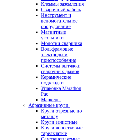
Клеммы заземления
Сварочный кабель
Инструмент и
вспомогательное
оборудование
Магнитные
угольники
Молотки сварщика
Вольфрамовые
электроды и
приспособления
Системы вытяжки
сварочных дымов
Керамические
подкладки
Упаковка Marathon
Pac
Маркеры
Абразивные круги
Круги отрезные по
металлу
Круги зачистные
Круги лепестковые
тарельчатые
Самозацепляемые