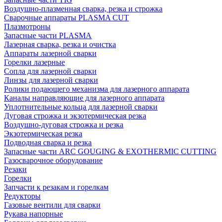
Воздушно-плазменная сварка, резка и строжка
Сварочные аппараты PLASMA CUT
Плазмотроны
Запасные части PLASMA
Лазерная сварка, резка и очистка
Аппараты лазерной сварки
Горелки лазерные
Сопла для лазерной сварки
Линзы для лазерной сварки
Ролики подающего механизма для лазерного аппарата
Каналы направляющие для лазерного аппарата
Уплотнительные кольца для лазерной сварки
Дуговая строжка и экзотермическая резка
Воздушно-дуговая строжка и резка
Экзотермическая резка
Подводная сварка и резка
Запасные части ARC GOUGING & EXOTHERMIC CUTTING
Газосварочное оборудование
Резаки
Горелки
Запчасти к резакам и горелкам
Редукторы
Газовые вентили для сварки
Рукава напорные