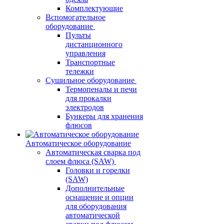
Комплектующие
Вспомогательное
оборудование
Пульты
дистанционного
управления
Транспортные
тележки
Сушильное оборудование
Термопеналы и печи
для прокалки
электродов
Бункеры для хранения
флюсов
Автоматическое оборудование
Автоматическая сварка под
слоем флюса (SAW)
Головки и горелки
(SAW)
Дополнительные
оснащение и опции
для оборудования
автоматической