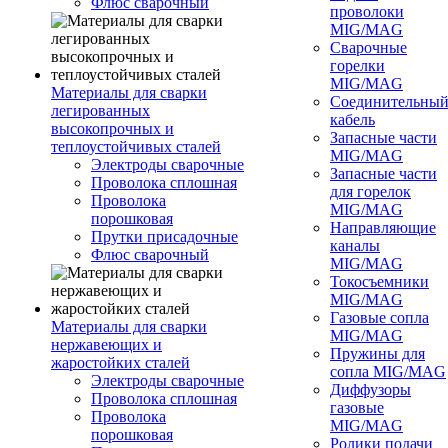
Флюс сварочный
проволоки
MIG/MAG
Сварочные
горелки
MIG/MAG
Материалы для сварки
Соединительны
легированных
кабель
высокопрочных и
Запасные части
теплоустойчивых сталей
MIG/MAG
Электроды сварочные
Запасные части
Проволока сплошная
для горелок
Проволока
MIG/MAG
порошковая
Направляющие
Прутки присадочные
каналы
Флюс сварочный
MIG/MAG
Токосъемники
MIG/MAG
Газовые сопла
Материалы для сварки
MIG/MAG
нержавеющих и
Пружины для
жаростойких сталей
сопла MIG/MAG
Электроды сварочные
Диффузоры
Проволока сплошная
газовые
Проволока
MIG/MAG
порошковая
Ролики подачи