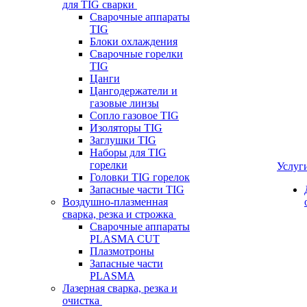
для TIG сварки
Сварочные аппараты
TIG
Блоки охлаждения
Сварочные горелки
TIG
Цанги
Цангодержатели и
газовые линзы
Сопло газовое TIG
Изоляторы TIG
Заглушки TIG
Наборы для TIG
горелки
Услуг
Головки TIG горелок
Запасные части TIG
Воздушно-плазменная
сварка, резка и строжка
Сварочные аппараты
PLASMA CUT
Плазмотроны
Запасные части
PLASMA
Лазерная сварка, резка и
очистка