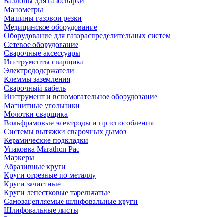
Баллоны для газосварки
Манометры
Машины газовой резки
Медицинское оборудование
Оборудование для газораспределительных систем
Сетевое оборудование
Сварочные аксессуары
Инструменты сварщика
Электрододержатели
Клеммы заземления
Сварочный кабель
Инструмент и вспомогательное оборудование
Магнитные угольники
Молотки сварщика
Вольфрамовые электроды и приспособления
Системы вытяжки сварочных дымов
Керамические подкладки
Упаковка Marathon Pac
Маркеры
Абразивные круги
Круги отрезные по металлу
Круги зачистные
Круги лепестковые тарельчатые
Самозацепляемые шлифовальные круги
Шлифовальные листы