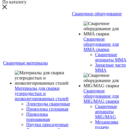
По каталогу
Сварочное оборудование
Сварочное
оборудование для
MMA сварки
Сварочные
аппараты MMA
Сварочные материалы
Запасные части
MMA
Материалы для сварки
Сварочное
углеродистых и
оборудование для
низколегированных сталей
MIG/MAG сварки
Электроды сварочные
Сварочные
Проволока сплошная
аппараты
Проволока
MIG/MAG
порошковая
Механизмы
Прутки присадочные
подачи