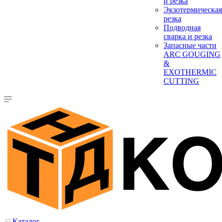
и резка
Экзотермическая
резка
Подводная
сварка и резка
Запасные части
ARC GOUGING
&
EXOTHERMIC
CUTTING
Каталог