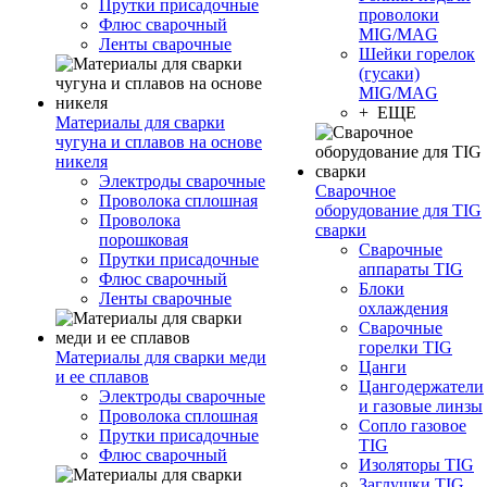
Прутки присадочные
проволоки
Флюс сварочный
MIG/MAG
Ленты сварочные
Шейки горелок
(гусаки)
MIG/MAG
+ ЕЩЕ
Материалы для сварки
чугуна и сплавов на основе
никеля
Электроды сварочные
Сварочное
Проволока сплошная
оборудование для TIG
Проволока
сварки
порошковая
Сварочные
Прутки присадочные
аппараты TIG
Флюс сварочный
Блоки
Ленты сварочные
охлаждения
Сварочные
горелки TIG
Материалы для сварки меди
Цанги
и ее сплавов
Цангодержатели
Электроды сварочные
и газовые линзы
Проволока сплошная
Сопло газовое
Прутки присадочные
TIG
Флюс сварочный
Изоляторы TIG
Заглушки TIG