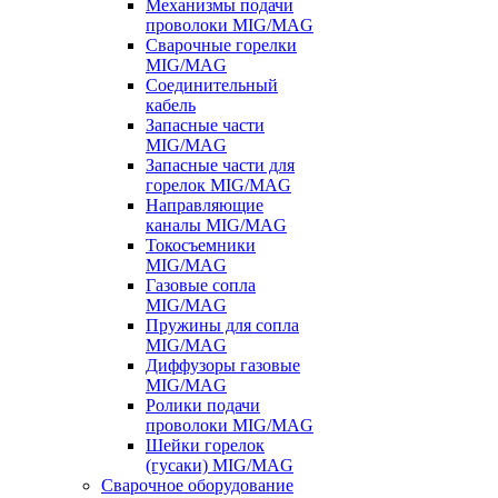
Механизмы подачи
проволоки MIG/MAG
Сварочные горелки
MIG/MAG
Соединительный
кабель
Запасные части
MIG/MAG
Запасные части для
горелок MIG/MAG
Направляющие
каналы MIG/MAG
Токосъемники
MIG/MAG
Газовые сопла
MIG/MAG
Пружины для сопла
MIG/MAG
Диффузоры газовые
MIG/MAG
Ролики подачи
проволоки MIG/MAG
Шейки горелок
(гусаки) MIG/MAG
Сварочное оборудование