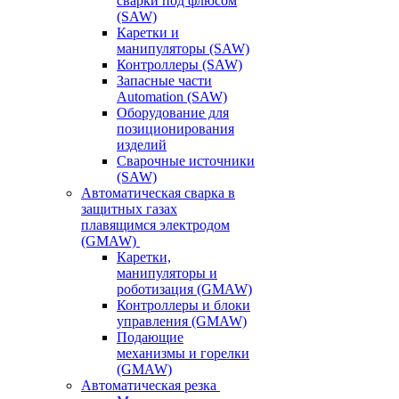
сварки под флюсом
(SAW)
Каретки и
манипуляторы (SAW)
Контроллеры (SAW)
Запасные части
Automation (SAW)
Оборудование для
позиционирования
изделий
Сварочные источники
(SAW)
Автоматическая сварка в
защитных газах
плавящимся электродом
(GMAW)
Каретки,
манипуляторы и
роботизация (GMAW)
Контроллеры и блоки
управления (GMAW)
Подающие
механизмы и горелки
(GMAW)
Автоматическая резка