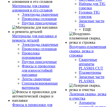
Наборы для TIG
Материалы для сварки
горелки
алюминия и его сплавов
Головки TIG
Электроды сварочные
горелок
Проволока сплошная
Запасные части
Прутки присадочные
TIG
+ ЕЩЕ
Материалы для наплавки и
ремонта деталей
Электроды сварочные
Воздушно-плазменная
Проволока сплошная
сварка, резка и
Проволока
строжка
порошковая
Сварочные
Прутки присадочные
аппараты
Флюсы и проволоки
PLASMA CUT
для износостойкой
Плазмотроны
наплавки
Запасные части
Ленты сварочные
PLASMA
Специализированные
материалы
Лазерная сварка, резка
и очистка
Аппараты
Флюсы и проволоки для
лазерной сварки