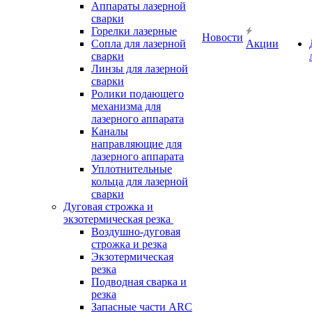
Аппараты лазерной
сварки
Горелки лазерные
Новости
Сопла для лазерной
Акции
сварки
Линзы для лазерной
сварки
Ролики подающего
механизма для
лазерного аппарата
Каналы
направляющие для
лазерного аппарата
Уплотнительные
кольца для лазерной
сварки
Дуговая строжка и
экзотермическая резка
Воздушно-дуговая
строжка и резка
Экзотермическая
резка
Подводная сварка и
резка
Запасные части ARC