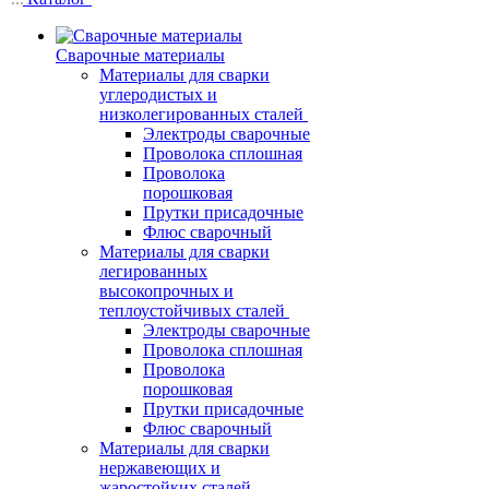
Сварочные материалы
Материалы для сварки
углеродистых и
низколегированных сталей
Электроды сварочные
Проволока сплошная
Проволока
порошковая
Прутки присадочные
Флюс сварочный
Материалы для сварки
легированных
высокопрочных и
теплоустойчивых сталей
Электроды сварочные
Проволока сплошная
Проволока
порошковая
Прутки присадочные
Флюс сварочный
Материалы для сварки
нержавеющих и
жаростойких сталей