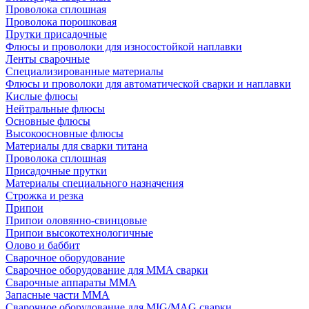
Проволока сплошная
Проволока порошковая
Прутки присадочные
Флюсы и проволоки для износостойкой наплавки
Ленты сварочные
Специализированные материалы
Флюсы и проволоки для автоматической сварки и наплавки
Кислые флюсы
Нейтральные флюсы
Основные флюсы
Высокоосновные флюсы
Материалы для сварки титана
Проволока сплошная
Присадочные прутки
Материалы специального назначения
Строжка и резка
Припои
Припои оловянно-свинцовые
Припои высокотехнологичные
Олово и баббит
Сварочное оборудование
Сварочное оборудование для MMA сварки
Сварочные аппараты MMA
Запасные части MMA
Сварочное оборудование для MIG/MAG сварки