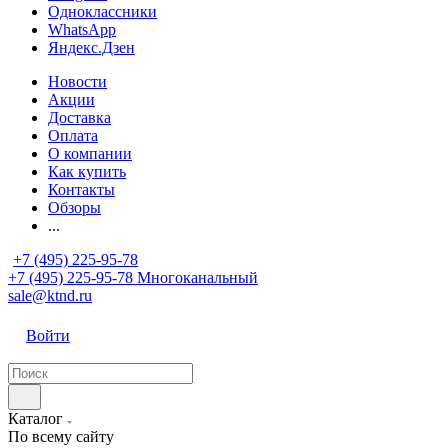
Одноклассники
WhatsApp
Яндекс.Дзен
Новости
Акции
Доставка
Оплата
О компании
Как купить
Контакты
Обзоры
...
+7 (495) 225-95-78
+7 (495) 225-95-78
Многоканальный
sale@ktnd.ru
Войти
Каталог
По всему сайту