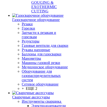
GOUGING &
EXOTHERMIC
CUTTING
Газосварочное оборудование
Резаки
Горелки
Запчасти к резакам и
горелкам
Редукторы
Газовые вентили для сварки
Рукава напорные
Баллоны для газосварки
Манометры
Машины газовой резки
Медицинское оборудование
Оборудование для
газораспределительных
систем
Сетевое оборудование
+ ЕЩЕ 2
Сварочные аксессуары
Инструменты сварщика
Электрододержатели