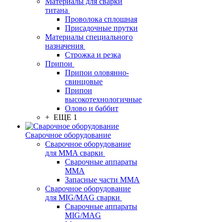
Материалы для сварки
титана
Проволока сплошная
Присадочные прутки
Материалы специального
назначения
Строжка и резка
Припои
Припои оловянно-
свинцовые
Припои
высокотехнологичные
Олово и баббит
+ ЕЩЕ 1
Сварочное оборудование
Сварочное оборудование
для MMA сварки
Сварочные аппараты
MMA
Запасные части MMA
Сварочное оборудование
для MIG/MAG сварки
Сварочные аппараты
MIG/MAG