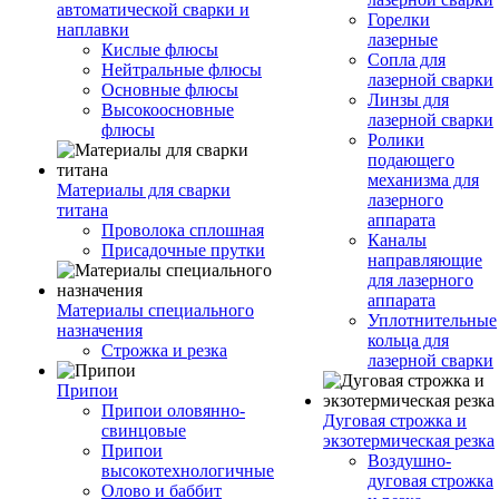
автоматической сварки и
Горелки
наплавки
лазерные
Кислые флюсы
Сопла для
Нейтральные флюсы
лазерной сварки
Основные флюсы
Линзы для
Высокоосновные
лазерной сварки
флюсы
Ролики
подающего
механизма для
Материалы для сварки
лазерного
титана
аппарата
Проволока сплошная
Каналы
Присадочные прутки
направляющие
для лазерного
аппарата
Материалы специального
Уплотнительные
назначения
кольца для
Строжка и резка
лазерной сварки
Припои
Припои оловянно-
Дуговая строжка и
свинцовые
экзотермическая резка
Припои
Воздушно-
высокотехнологичные
дуговая строжка
Олово и баббит