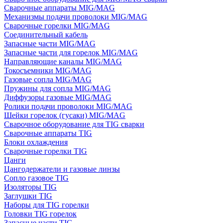
Сварочные аппараты MIG/MAG
Механизмы подачи проволоки MIG/MAG
Сварочные горелки MIG/MAG
Соединительный кабель
Запасные части MIG/MAG
Запасные части для горелок MIG/MAG
Направляющие каналы MIG/MAG
Токосъемники MIG/MAG
Газовые сопла MIG/MAG
Пружины для сопла MIG/MAG
Диффузоры газовые MIG/MAG
Ролики подачи проволоки MIG/MAG
Шейки горелок (гусаки) MIG/MAG
Сварочное оборудование для TIG сварки
Сварочные аппараты TIG
Блоки охлаждения
Сварочные горелки TIG
Цанги
Цангодержатели и газовые линзы
Сопло газовое TIG
Изоляторы TIG
Заглушки TIG
Наборы для TIG горелки
Головки TIG горелок
Запасные части TIG