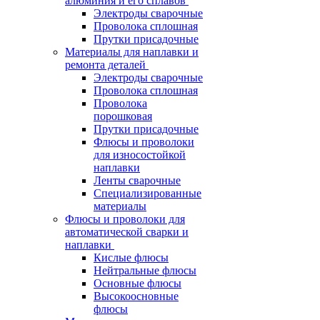
алюминия и его сплавов
Электроды сварочные
Проволока сплошная
Прутки присадочные
Материалы для наплавки и
ремонта деталей
Электроды сварочные
Проволока сплошная
Проволока
порошковая
Прутки присадочные
Флюсы и проволоки
для износостойкой
наплавки
Ленты сварочные
Специализированные
материалы
Флюсы и проволоки для
автоматической сварки и
наплавки
Кислые флюсы
Нейтральные флюсы
Основные флюсы
Высокоосновные
флюсы