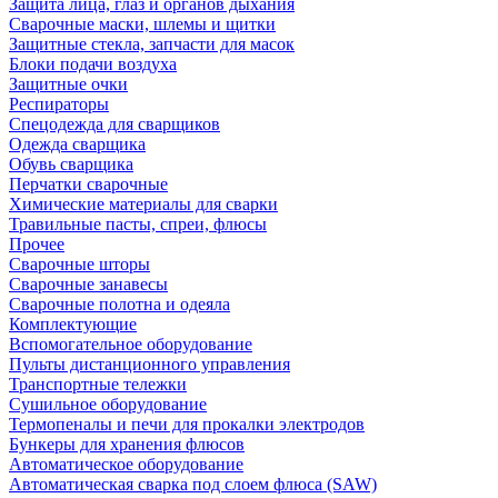
Защита лица, глаз и органов дыхания
Сварочные маски, шлемы и щитки
Защитные стекла, запчасти для масок
Блоки подачи воздуха
Защитные очки
Респираторы
Спецодежда для сварщиков
Одежда сварщика
Обувь сварщика
Перчатки сварочные
Химические материалы для сварки
Травильные пасты, спреи, флюсы
Прочее
Сварочные шторы
Сварочные занавесы
Сварочные полотна и одеяла
Комплектующие
Вспомогательное оборудование
Пульты дистанционного управления
Транспортные тележки
Сушильное оборудование
Термопеналы и печи для прокалки электродов
Бункеры для хранения флюсов
Автоматическое оборудование
Автоматическая сварка под слоем флюса (SAW)